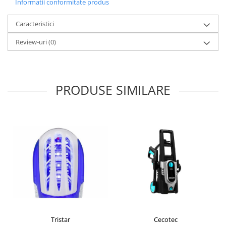
Informatii conformitate produs
Aspiratoare
Mopuri electrice cu abur
Caracteristici
Ingrijire personala
Review-uri
(0)
Cantare corporale
Ingrijire tesaturi
Statii de calcat
PRODUSE SIMILARE
Masini de cusut
Ondulatoare
Perii de par electrice
Periute de dinti electrice
Pile electrice
Placi de indreptat parul
Plite
Preparare alimente
Masini de tocat
Tristar
Cecotec