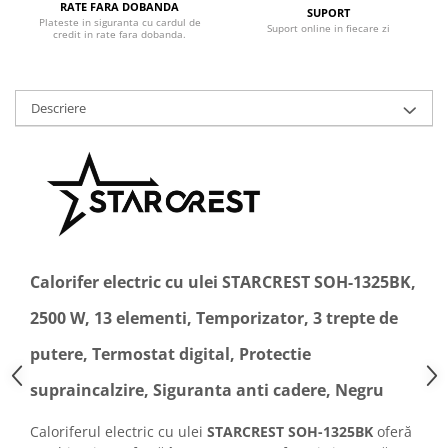
Masini de tocat
RATE FARA DOBANDA
SUPORT
Plateste in siguranta cu cardul de
Suport online in fiecare zi
Mixere
credit in rate fara dobanda.
Multicooker
Prăjitoare de pâine
Descriere
Rasnite condimente
Razatoare
Roboti de bucatarie
Sandwich-maker
Storcătoare
Aparate de cafea
Accesorii
Calorifer electric cu ulei STARCREST SOH-1325BK,
Cafetiere
2500 W, 13 elementi, Temporizator, 3 trepte de
Espressoare
Râșnițe de cafea
putere, Termostat digital, Protectie
Aparate de curatat bijuterii
supraincalzire, Siguranta anti cadere, Negru
Aparate de curățat cu aburi
Caloriferul electric cu ulei
STARCREST SOH-1325BK
oferă
Aparate de ingrijire tesaturi