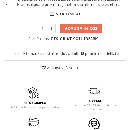
Produsul poate prezinta zgârieturi sau alte defecte estetice.
Vitrine pentru vinuri
STOC LIMITAT
Electrocasnice Mici
Accesorii aspiratoare
ADAUGA IN COS
Aparate de bucatarie
Cod Produs:
RESIGILAT-SOH-1325BK
Aparate de gatit cu aburi
Aparate de preparat desert
La achizitionarea acestui produs primiti
18
puncte de fidelitate
Aparate de vidat
Ascutitor cutite
Adauga la Favorite
Blendere
Cântare de bucătărie
Feliatoare
Fierbătoare
LIVRARE
Friteuze
RETUR SIMPLU
Livrare in 24 - 72 de ore in toata
Ai 14 zile la dispozitie pentru retur
Romania.
Grătare electrice
Masini de gheata
Masini de paine