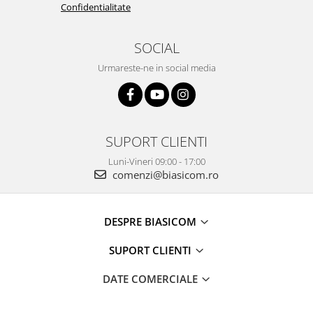
Confidentialitate
Alte accesorii foto & video
Aparate foto compacte
SOCIAL
Aparate foto DSLR
Aparate foto Mirrorless
Urmareste-ne in social media
Carduri memorie
Obiective
Audio
SUPORT CLIENTI
Boxe portabile
Caști
Luni-Vineri 09:00 - 17:00
comenzi@biasicom.ro
MP3/MP4 playere
Radio
Sisteme audio
DESPRE BIASICOM
Soundbar
Auto
SUPORT CLIENTI
Accesorii electronice Auto
DATE COMERCIALE
Compresoare auto
Auto-Moto