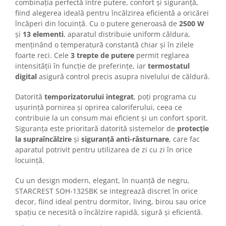
combinația perfectă între putere, confort și siguranță,
aparat de calcat vertical
fiind alegerea ideală pentru încălzirea eficientă a oricărei
încăperi din locuință. Cu o putere generoasă de
2500 W
Aparate de scame
și
13 elementi
, aparatul distribuie uniform căldura,
Fiare de calcat
menținând o temperatură constantă chiar și în zilele
Statii de calcat
foarte reci. Cele
3 trepte de putere
permit reglarea
Aparate de masaj
intensității în funcție de preferințe, iar
termostatul
digital
asigură control precis asupra nivelului de căldură.
Aparate de ras electrice
Aparate de tuns
Datorită
temporizatorului integrat
, poți programa cu
ușurință pornirea și oprirea caloriferului, ceea ce
Aparate faciale
contribuie la un consum mai eficient și un confort sporit.
Aspiratoare
Siguranța este prioritară datorită sistemelor de
protecție
la supraîncălzire
și
siguranță anti-răsturnare
, care fac
Aspiratoare de geamuri
aparatul potrivit pentru utilizarea de zi cu zi în orice
Cuptoare cu microunde
locuință.
Cuptoare electrice
Cu un design modern, elegant, în nuanță de negru,
Cântare corporale
STARCREST SOH-1325BK se integrează discret în orice
decor, fiind ideal pentru dormitor, living, birou sau orice
Epilatoare
spațiu ce necesită o încălzire rapidă, sigură și eficientă.
Ingrijire locuinta