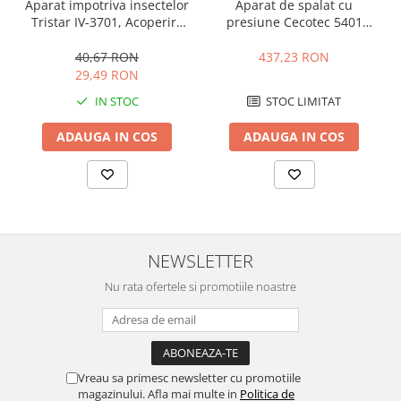
Aparat impotriva insectelor
Aparat de spalat cu
Preparare ceai si cafea
Tristar IV-3701, Acoperire
presiune Cecotec 5401
Aparate de spumat lapte
12 m2, Alb/Albastru
Hidroboost 1400 Easymove,
1400 W, Pompa aluminiu,
40,67 RON
437,23 RON
Espressoare
Debit 105 bar, 408 l/h, Duza
29,49 RON
Preparare desert
turbo, pulverizare, Negru
IN STOC
STOC LIMITAT
accesori inghetata
Aparate de facut inghetata
ADAUGA IN COS
ADAUGA IN COS
Preparare paine
Masini de facut paine
Prajitoare de paine
Storcatoare
NEWSLETTER
Storcatoare
Tigai
Nu rata ofertele si promotiile noastre
TV, Electronice & Gaming
Accesorii & Periferice
Baterii si acumulatori
Vreau sa primesc newsletter cu promotiile
Aparate foto & accesorii
magazinului. Afla mai multe in
Politica de