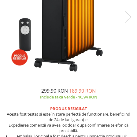
Side by side
Cuptoare cu microunde
Cuptoare cu microunde
Hote
Hote de bucatarie
Incorporabile
Aparate frigorifice incorporabile
Cuptoare cu microunde
incorporabile
Hote incorporabile
Plite incorporabile
299,90 RON
189,90 RON
Masini spalat vase
Include taxa verde - 16,94 RON
Masini de spalat vase incorporabile
PRODUS RESIGILAT
Plite
Acesta fost testat și este în stare perfectă de funcționare, beneficiind
Incorporabile
de 24 de luni garanție.
Expedierea comenzii va avea loc doar după confirmarea telefonică
Plite standard
prealabilă.
Vitrine frigorifice
Ambalajul original a fost deschis pentru inspecția produsului;