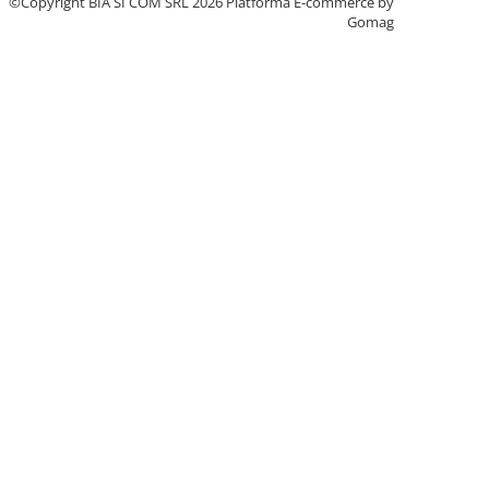
©Copyright BIA SI COM SRL 2026
Platforma E-commerce by
Gomag