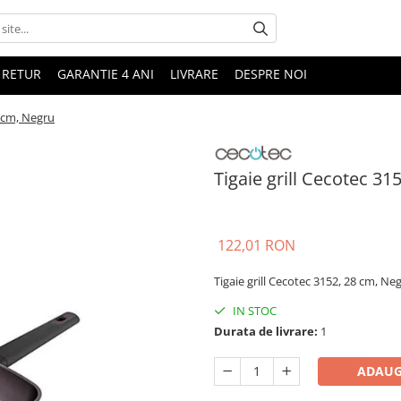
 RETUR
GARANTIE 4 ANI
LIVRARE
DESPRE NOI
8 cm, Negru
Tigaie grill Cecotec 31
122,01 RON
Tigaie grill Cecotec 3152, 28 cm, Ne
IN STOC
Durata de livrare:
1
ADAUG