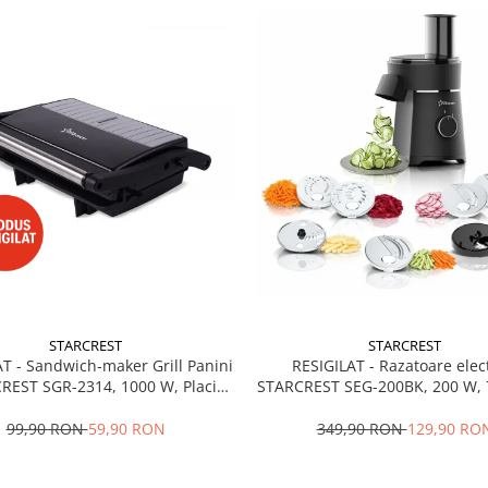
STARCREST
STARCREST
T - Sandwich-maker Grill Panini
RESIGILAT - Razatoare elec
REST SGR-2314, 1000 W, Placi
STARCREST SEG-200BK, 200 W, 
aderente, Deschidere 180°,
de taiere, Negru
ta de gatire 23 x 14 cm, Negru
99,90 RON
59,90 RON
349,90 RON
129,90 RO