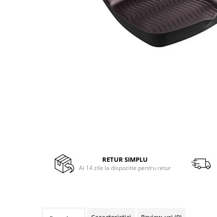
Minibaruri
Racitoare
Side by side
Aragazuri
Aragazuri mixte
Aragazuri pe gaz
Cuptoare
Incorporabile
Cuptoare cu microunde
Cuptoare cu microunde
Detergenti lichid
Dulapuri Frigorifice
RETUR SIMPLU
Hote
Ai 14 zile la dispozitie pentru retur
Hote de bucatarie
Hote traditionale
Incorporabile