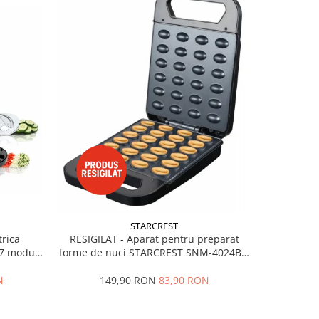
STARCREST
trica
Sandwich-m
RESIGILAT - Aparat pentru preparat
7 moduri
SGR-2314,
forme de nuci STARCREST SNM-4024BX,
Deschidere
24 forme, 1400W, Indicator luminos,
Placi antiaderente, Negru/Inox
N
9
149,90 RON
83,90 RON