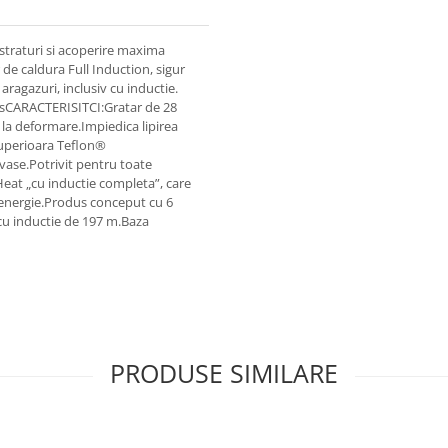
 straturi si acoperire maxima
de caldura Full Induction, sigur
aragazuri, inclusiv cu inductie.
sCARACTERISITCI:Gratar de 28
t la deformare.Impiedica lipirea
 superioara Teflon®
vase.Potrivit pentru toate
oHeat „cu inductie completa”, care
 energie.Produs conceput cu 6
a cu inductie de 197 m.Baza
PRODUSE SIMILARE