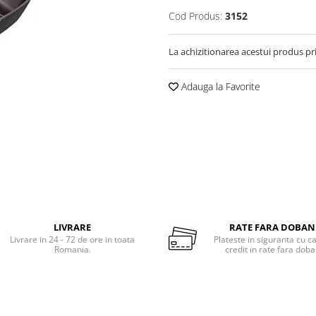
Cod Produs:
3152
La achizitionarea acestui produs pr
Adauga la Favorite
LIVRARE
RATE FARA DOBA
Livrare in 24 - 72 de ore in toata
Plateste in siguranta cu c
Romania.
credit in rate fara dob