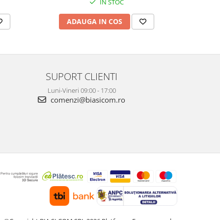
IN STOC
AD
ADAUGA IN COS
SUPORT CLIENTI
Luni-Vineri 09:00 - 17:00
comenzi@biasicom.ro