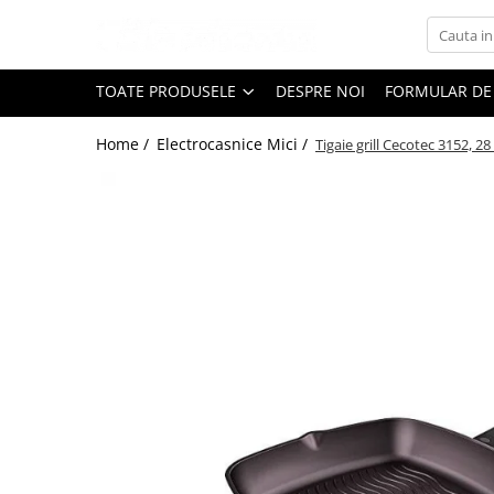
Toate Produsele
TOATE PRODUSELE
DESPRE NOI
FORMULAR DE
Black Friday
Home /
Electrocasnice Mici /
Tigaie grill Cecotec 3152, 2
Electrocasnice Mari
Accesorii
Aparate frigorifice
Accesorii frigorifice
Aparat cuburi de gheata
Combine frigorifice
Congelatoare
Congelatoare verticale
Frigidere
Frigidere cu doua usi
Frigidere cu o usa
Lazi frigorifice