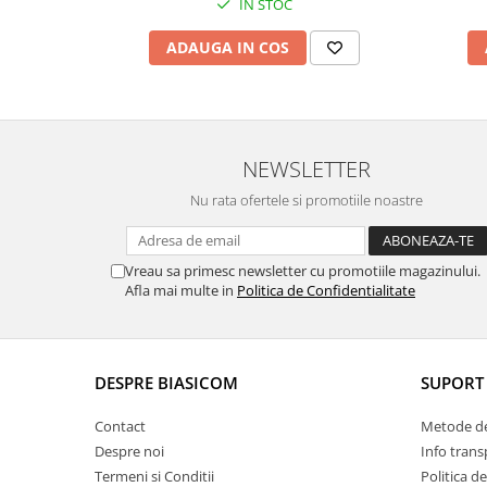
IN STOC
Aparate de bucatarie
ADAUGA IN COS
Aparate de gatit cu aburi
Aparate de preparat desert
Aparate de vidat
Ascutitor cutite
NEWSLETTER
Blendere
Nu rata ofertele si promotiile noastre
Cântare de bucătărie
Feliatoare
Fierbătoare
Vreau sa primesc newsletter cu promotiile magazinului.
Afla mai multe in
Politica de Confidentialitate
Friteuze
Grătare electrice
Masini de gheata
Masini de paine
DESPRE BIASICOM
SUPORT 
Masini de tocat
Contact
Metode de
Mixere
Despre noi
Info trans
Multicooker
Termeni si Conditii
Politica d