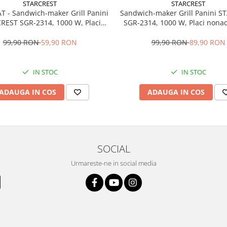
STARCREST
STARCREST
T - Sandwich-maker Grill Panini
Sandwich-maker Grill Panini 
REST SGR-2314, 1000 W, Placi
SGR-2314, 1000 W, Placi nona
aderente, Deschidere 180°,
Deschidere 180°, Suprafata de 
ta de gatire 23 x 14 cm, Negru
x 14 cm, Negru
99,90 RON
59,90 RON
99,90 RON
89,90 RON
IN STOC
IN STOC
ADAUGA IN COS
ADAUGA IN COS
SOCIAL
Urmareste-ne in social media