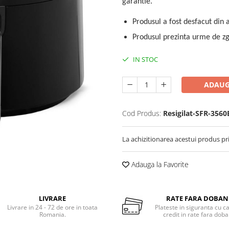
garantie.
Produsul a fost desfacut din 
Produsul prezinta urme de zga
IN STOC
ADAUG
Cod Produs:
Resigilat-SFR-3560
La achizitionarea acestui produs pr
Adauga la Favorite
LIVRARE
RATE FARA DOBA
Livrare in 24 - 72 de ore in toata
Plateste in siguranta cu c
Romania.
credit in rate fara dob