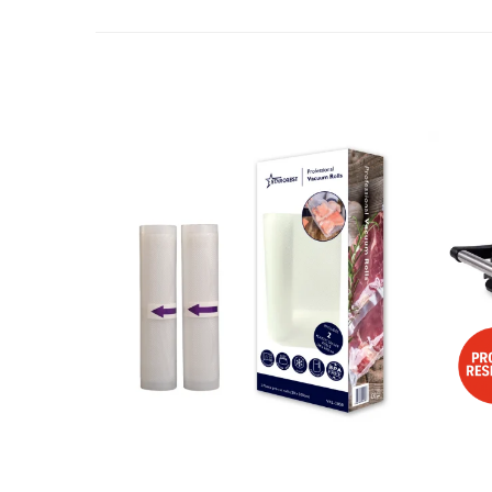
Aspiratoare
Mopuri electrice cu abur
Ingrijire personala
Cantare corporale
Ingrijire tesaturi
Statii de calcat
Masini de cusut
Ondulatoare
Perii de par electrice
Periute de dinti electrice
Pile electrice
Placi de indreptat parul
Plite
Preparare alimente
Masini de tocat