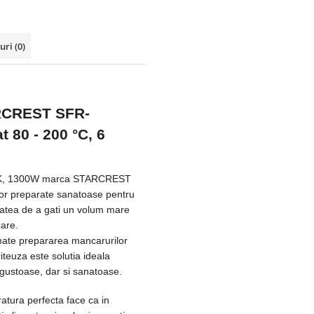
-uri
(0)
ARCREST SFR-
t 80 - 200 °C, 6
0BK, 1300W marca STARCREST
unor preparate sanatoase pentru
itatea de a gati un volum mare
zare.
amate prepararea mancarurilor
riteuza este solutia ideala
e gustoase, dar si sanatoase.
ratura perfecta face ca in