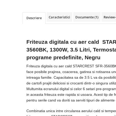
Vitrine pentru vinuri
Electrocasnice Mici
Caracteristici
Documente (1)
Review
Descriere
Accesorii aspiratoare
Aparate de bucatarie
Aparate de gatit cu aburi
Friteuza digitala cu aer cald ST
Aparate de preparat desert
3560BK, 1300W, 3.5 Litri, Termosta
Aparate de vidat
programe predefinite, Negru
Ascutitor cutite
Blendere
Friteuza digitala cu aer cald STARCREST SFR-356
Cântare de bucătărie
face posibile prajirea, coacerea, gatirea si rotisarea 
intreaga familie. Capacitatea sa de 3.5 L va da posibil
Feliatoare
de cartofi prajiti deliciosi si crocanti dintr-o singura utili
Fierbătoare
Multumita ecranului digital si celor 6 setari pre-progr
Friteuze
in aceasta friteuza este rapida si usoara. Acest tip de f
Grătare electrice
pentru serile cand va doriti sa serviti tipuri de aliment
Masini de gheata
Combinatia unica intre circularea aerului cald si tempe
Masini de paine