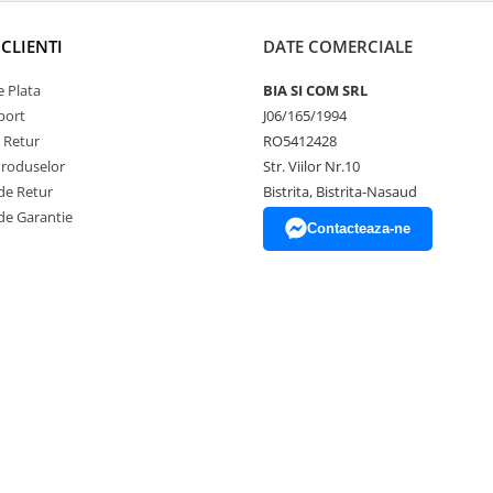
CLIENTI
DATE COMERCIALE
 Plata
BIA SI COM SRL
port
J06/165/1994
e Retur
RO5412428
Produselor
Str. Viilor Nr.10
de Retur
Bistrita, Bistrita-Nasaud
de Garantie
Contacteaza-ne