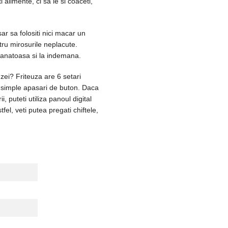
alimente, ci sa le si coaceti,
sar sa folositi nici macar un
ntru mirosurile neplacute.
sanatoasa si la indemana.
uzei? Friteuza are 6 setari
i simple apasari de buton. Daca
i, puteti utiliza panoul digital
fel, veti putea pregati chiftele,