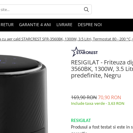
 RETUR
GARANTIE 4 ANI
LIVRARE
DESPRE NOI
la cu aer cald STARCREST SFR-3560BK, 1300W, 3.5 Litri, Termostat 80 - 200 °C
RESIGILAT - Friteuza d
3560BK, 1300W, 3.5 Lit
predefinite, Negru
169,90 RON
70,90 RON
Include taxa verde - 3,63 RON
RESIGILAT
Produsul a fost testat si este in