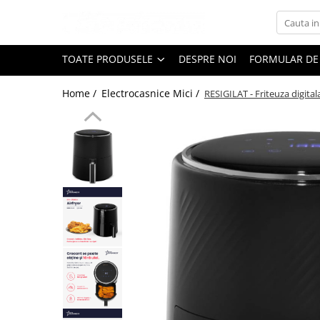
Toate Produsele
TOATE PRODUSELE
DESPRE NOI
FORMULAR DE
Black Friday
Home /
Electrocasnice Mici /
RESIGILAT - Friteuza digita
Electrocasnice Mari
Aparate frigorifice
Aparat cuburi de gheata
Combine frigorifice
Congelatoare
Congelatoare verticale
Frigidere
Frigidere cu doua usi
Frigidere cu o usa
Lazi frigorifice
Minibaruri
Racitoare