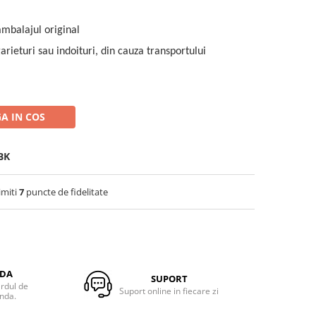
ambalajul original
rieturi sau indoituri, din cauza transportului
A IN COS
BK
imiti
7
puncte de fidelitate
NDA
SUPORT
ardul de
Suport online in fiecare zi
anda.