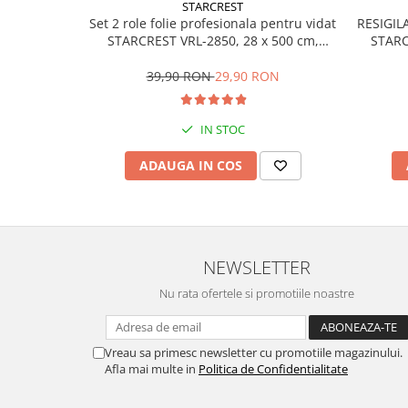
STARCREST
Preparare ceai si cafea
Set 2 role folie profesionala pentru vidat
RESIGILA
Aparate de spumat lapte
STARCREST VRL-2850, 28 x 500 cm,
STARC
rezistente, reutilizabile, sous vide,
non
Espressoare
lavabile in masina de spalat, fara BPA,
Suprafa
39,90 RON
29,90 RON
Preparare desert
transparent
accesori inghetata
IN STOC
Aparate de facut inghetata
Preparare paine
ADAUGA IN COS
Masini de facut paine
Prajitoare de paine
Storcatoare
NEWSLETTER
Storcatoare
Tigai
Nu rata ofertele si promotiile noastre
TV, Electronice & Gaming
Accesorii & Periferice
Vreau sa primesc newsletter cu promotiile magazinului.
Afla mai multe in
Politica de Confidentialitate
Baterii si acumulatori
Aparate foto & accesorii