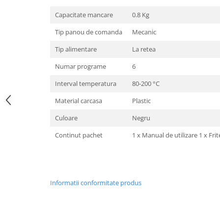
aparat de calcat vertical
Capacitate mancare
0.8 Kg
Aparate de scame
Tip panou de comanda
Mecanic
Fiare de calcat
Tip alimentare
La retea
Statii de calcat
Aparate de masaj
Numar programe
6
Aparate de ras electrice
Interval temperatura
80-200 °C
Aparate de tuns
Material carcasa
Plastic
Aparate faciale
Culoare
Negru
Aspiratoare
Continut pachet
1 x Manual de utilizare 1 x Fri
Aspiratoare de geamuri
Cuptoare cu microunde
Cuptoare electrice
Informatii conformitate produs
Cântare corporale
Epilatoare
Ingrijire locuinta