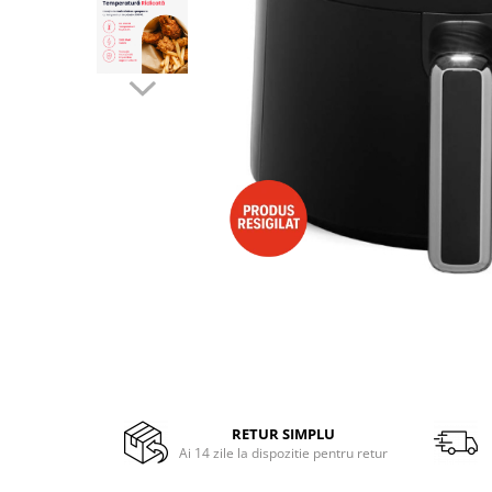
Side by side
Cuptoare cu microunde
Cuptoare cu microunde
Hote
Hote de bucatarie
Incorporabile
Aparate frigorifice incorporabile
Cuptoare cu microunde
incorporabile
Hote incorporabile
Plite incorporabile
Masini spalat vase
Masini de spalat vase incorporabile
Plite
Incorporabile
RETUR SIMPLU
Ai 14 zile la dispozitie pentru retur
Plite standard
Vitrine frigorifice