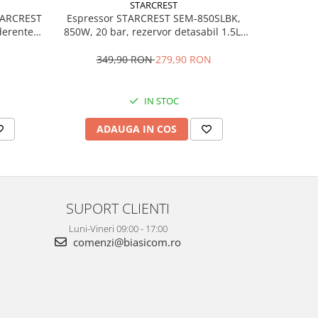
STARCREST
STARCREST
Espressor STARCREST SEM-850SLBK,
RESIGILAT -
derente,
850W, 20 bar, rezervor detasabil 1.5L,
STARCREST
gatire 23
dispozitiv spumare, filtru dublu din
litri, Ter
inox, Negru/Inox
349,90 RON
279,90 RON
4
IN STOC
ADAUGA IN COS
AD
SUPORT CLIENTI
Luni-Vineri 09:00 - 17:00
comenzi@biasicom.ro