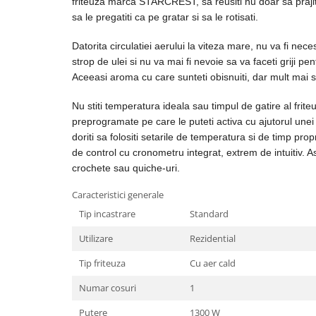
friteuza marca STARCREST, sa reusiti nu doar sa prajiti 
Masini de tocat
sa le pregatiti ca pe gratar si sa le rotisati.
Mixere
Multicooker
Datorita circulatiei aerului la viteza mare, nu va fi nece
Prăjitoare de pâine
strop de ulei si nu va mai fi nevoie sa va faceti griji pe
Aceeasi aroma cu care sunteti obisnuiti, dar mult mai 
Rasnite condimente
Razatoare
Nu stiti temperatura ideala sau timpul de gatire al frite
Roboti de bucatarie
preprogramate pe care le puteti activa cu ajutorul une
Sandwich-maker
doriti sa folositi setarile de temperatura si de timp propri
Storcătoare
de control cu cronometru integrat, extrem de intuitiv. Ast
crochete sau quiche-uri.
Aparate de cafea
Accesorii
Caracteristici generale
Cafetiere
Tip incastrare
Standard
Espressoare
Utilizare
Rezidential
Râșnițe de cafea
Tip friteuza
Cu aer cald
Aparate de curatat bijuterii
Numar cosuri
1
Aparate de curățat cu aburi
Aparate de ingrijire tesaturi
Putere
1300 W