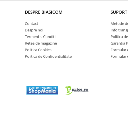
Alte accesorii foto & video
Aparate foto compacte
DESPRE BIASICOM
SUPORT 
Aparate foto DSLR
Contact
Metode de
Aparate foto Mirrorless
Despre noi
Info trans
Carduri memorie
Termeni si Conditii
Politica d
Obiective
Retea de magazine
Garantia 
Audio
Politica Cookies
Formular 
Politica de Confidentialitate
Formular 
Boxe portabile
Caști
MP3/MP4 playere
Radio
Sisteme audio
Soundbar
Auto
Accesorii electronice Auto
Compresoare auto
Auto-Moto