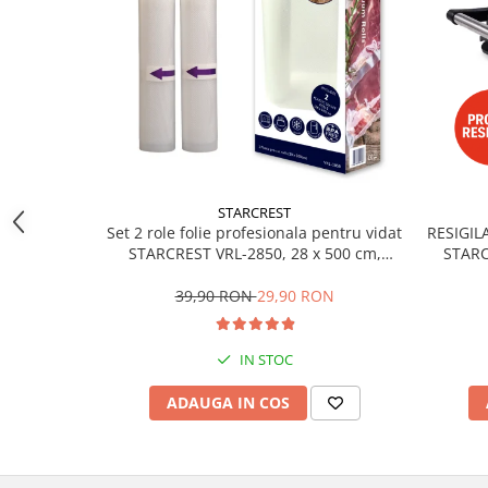
aparat de calcat vertical
Aparate de scame
Fiare de calcat
Statii de calcat
Aparate de masaj
Aparate de ras electrice
Aparate de tuns
STARCREST
Set 2 role folie profesionala pentru vidat
RESIGILA
Aparate faciale
STARCREST VRL-2850, 28 x 500 cm,
STARC
Aspiratoare
rezistente, reutilizabile, sous vide,
non
lavabile in masina de spalat, fara BPA,
Suprafa
39,90 RON
29,90 RON
Aspiratoare de geamuri
transparent
Cuptoare cu microunde
IN STOC
Cuptoare electrice
ADAUGA IN COS
Cântare corporale
Epilatoare
Ingrijire locuinta