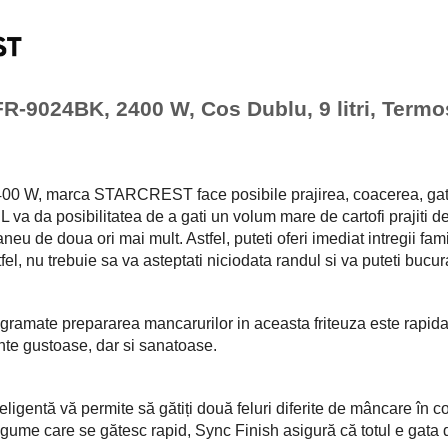
-9024BK, 2400 W, Cos Dublu, 9 litri, Termos
2400 W, marca STARCREST face posibile prajirea, coacerea, gati
 va da posibilitatea de a gati un volum mare de cartofi prajiti deli
eu de doua ori mai mult. Astfel, puteti oferi imediat intregii famili
fel, nu trebuie sa va asteptati niciodata randul si va puteti bu
rogramate prepararea mancarurilor in aceasta friteuza este rapida 
mente gustoase, dar si sanatoase.
gentă vă permite să gătiți două feluri diferite de mâncare în coșu
 legume care se gătesc rapid, Sync Finish asigură că totul e gat