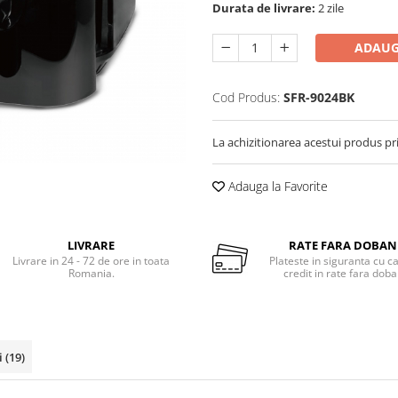
Durata de livrare:
2 zile
ADAUG
Cod Produs:
SFR-9024BK
La achizitionarea acestui produs pr
Adauga la Favorite
LIVRARE
RATE FARA DOBA
Livrare in 24 - 72 de ore in toata
Plateste in siguranta cu c
Romania.
credit in rate fara dob
i
(19)