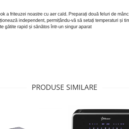
k a friteuzei noastre cu aer cald. Preparați două feluri de mâncare
cționează independent, permițându-vă să setați temperaturi și timp
te gătite rapid și sănătos într-un singur aparat
PRODUSE SIMILARE