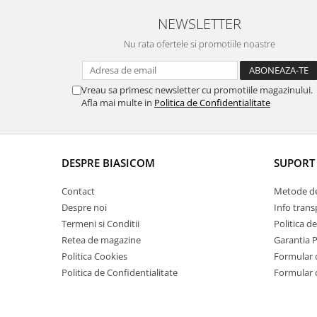
Aspiratoare
NEWSLETTER
Mopuri electrice cu abur
Nu rata ofertele si promotiile noastre
Ingrijire personala
Cantare corporale
Vreau sa primesc newsletter cu promotiile magazinului.
Ingrijire tesaturi
Afla mai multe in
Politica de Confidentialitate
Statii de calcat
Masini de cusut
Ondulatoare
DESPRE BIASICOM
SUPORT 
Perii de par electrice
Contact
Metode de
Periute de dinti electrice
Despre noi
Info trans
Pile electrice
Termeni si Conditii
Politica d
Retea de magazine
Garantia 
Placi de indreptat parul
Politica Cookies
Formular 
Plite
Politica de Confidentialitate
Formular 
Preparare alimente
Masini de tocat