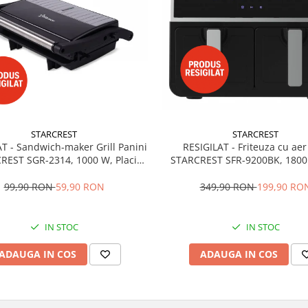
STARCREST
STARCREST
T - Sandwich-maker Grill Panini
RESIGILAT - Friteuza cu aer
REST SGR-2314, 1000 W, Placi
STARCREST SFR-9200BK, 1800
aderente, Deschidere 180°,
Dublu, 9 litri, Termostat 80 - 2
ta de gatire 23 x 14 cm, Negru
programe predefinite, Ne
99,90 RON
59,90 RON
349,90 RON
199,90 RO
IN STOC
IN STOC
ADAUGA IN COS
ADAUGA IN COS