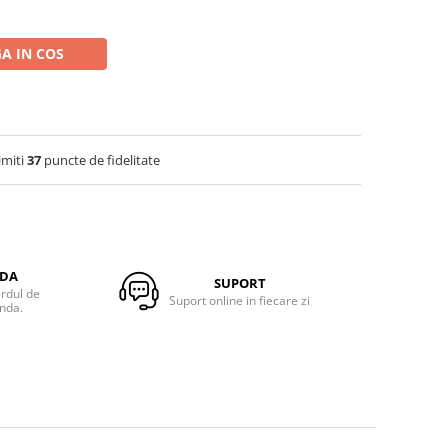
A IN COS
imiti
37
puncte de fidelitate
NDA
SUPORT
ardul de
Suport online in fiecare zi
anda.