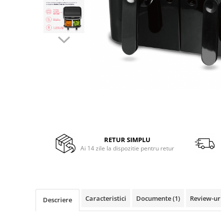
Side by side
Cuptoare cu microunde
Cuptoare cu microunde
Hote
Hote de bucatarie
Incorporabile
Aparate frigorifice incorporabile
Cuptoare cu microunde
incorporabile
Hote incorporabile
Plite incorporabile
RETUR SIMPLU
Ai 14 zile la dispozitie pentru retur
Masini spalat vase
Masini de spalat vase incorporabile
Plite
Incorporabile
Caracteristici
Documente (1)
Review-ur
Descriere
Plite standard
Vitrine frigorifice