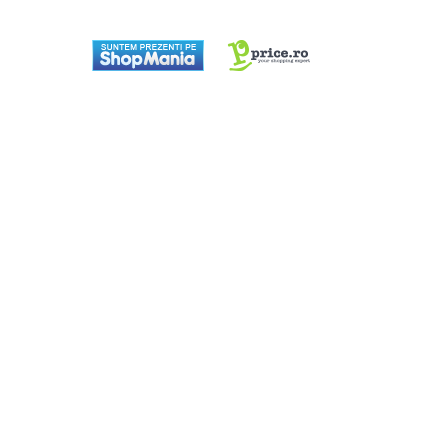
Preparare ceai si cafea
Aparate de spumat lapte
Espressoare
Preparare desert
accesori inghetata
Aparate de facut inghetata
Preparare paine
Masini de facut paine
Prajitoare de paine
Storcatoare
Storcatoare
Tigai
TV, Electronice & Gaming
Accesorii & Periferice
Baterii si acumulatori
Aparate foto & accesorii