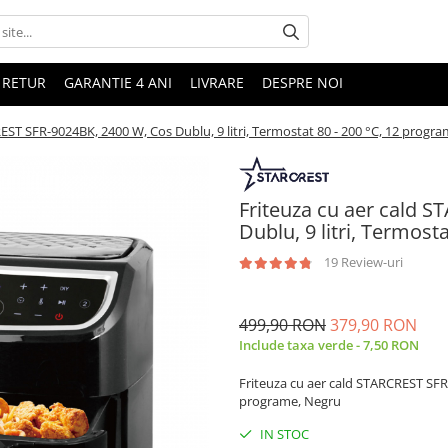
 RETUR
GARANTIE 4 ANI
LIVRARE
DESPRE NOI
EST SFR-9024BK, 2400 W, Cos Dublu, 9 litri, Termostat 80 - 200 °C, 12 progr
Friteuza cu aer cald 
Dublu, 9 litri, Termost
19 Review-uri
499,90 RON
379,90 RON
Include taxa verde - 7,50 RON
Friteuza cu aer cald STARCREST SFR-
programe, Negru
IN STOC