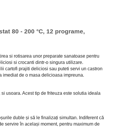
tat 80 - 200 °C, 12 programe,
rea si rotisarea unor preparate sanatoase pentru
ciosi si crocanti dintr-o singura utilizare.
i cartofi prajiti deliciosi sau puteti servi un castron
cura imediat de o masa delicioasa impreuna.
si usoara. Acest tip de friteuza este solutia ideala
rile duble și să le finalizați simultan. Indiferent că
a de servire în același moment, pentru maximum de