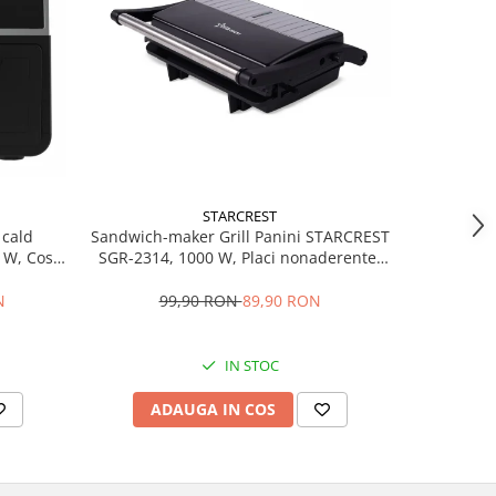
STARCREST
 cald
Sandwich-maker Grill Panini STARCREST
RESIGILA
 W, Cos
SGR-2314, 1000 W, Placi nonaderente,
15500B, 50
00 °C, 8
Deschidere 180°, Suprafata de gatire 23
gru
x 14 cm, Negru
N
99,90 RON
89,90 RON
1
IN STOC
ADAUGA IN COS
AD