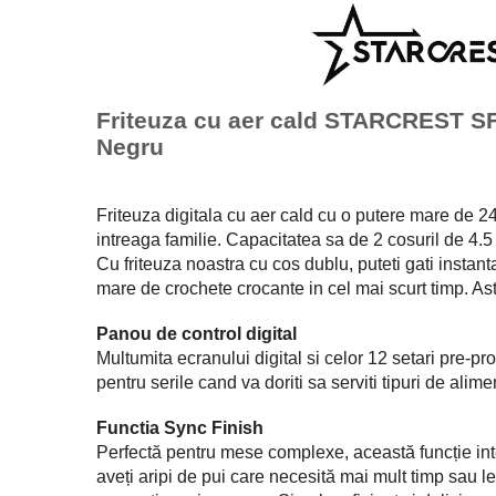
Vitrine pentru vinuri
Electrocasnice Mici
Accesorii aspiratoare
Friteuza cu aer cald STARCREST SFR
Aparate de bucatarie
Negru
Aparate de gatit cu aburi
Aparate de preparat desert
Friteuza digitala cu aer cald cu o putere mare de 
Aparate de vidat
intreaga familie. Capacitatea sa de 2 cosuril de 4.5 L
Ascutitor cutite
Cu friteuza noastra cu cos dublu, puteti gati instantan
Blendere
mare de crochete crocante in cel mai scurt timp. Ast
Cântare de bucătărie
Feliatoare
Panou de control digital
Multumita ecranului digital si celor 12 setari pre-p
Fierbătoare
pentru serile cand va doriti sa serviti tipuri de ali
Friteuze
Grătare electrice
Functia Sync Finish
Masini de gheata
Perfectă pentru mese complexe, această funcție inteli
Masini de paine
aveți aripi de pui care necesită mai mult timp sau