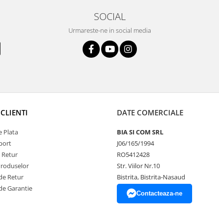
SOCIAL
Urmareste-ne in social media
CLIENTI
DATE COMERCIALE
 Plata
BIA SI COM SRL
port
J06/165/1994
e Retur
RO5412428
Produselor
Str. Viilor Nr.10
de Retur
Bistrita, Bistrita-Nasaud
de Garantie
Contacteaza-ne