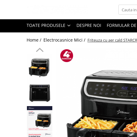
Toate Produsele
TOATE PRODUSELE
DESPRE NOI
FORMULAR DE
Black Friday
Home /
Electrocasnice Mici /
Friteuza cu aer cald STARCR
Electrocasnice Mari
Aparate frigorifice
Aparat cuburi de gheata
Combine frigorifice
Congelatoare
Congelatoare verticale
Frigidere
Frigidere cu doua usi
Frigidere cu o usa
Lazi frigorifice
Minibaruri
Racitoare