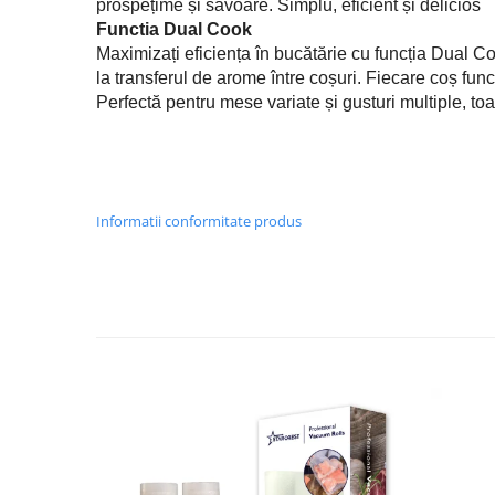
prospețime și savoare. Simplu, eficient și delicios
Masini de tocat
Functia Dual Cook
Mixere
Maximizați eficiența în bucătărie cu funcția Dual Coo
Multicooker
la transferul de arome între coșuri. Fiecare coș fun
Prăjitoare de pâine
Perfectă pentru mese variate și gusturi multiple, toa
Rasnite condimente
Razatoare
Roboti de bucatarie
Sandwich-maker
Informatii conformitate produs
Storcătoare
Aparate de cafea
Accesorii
Cafetiere
Espressoare
Râșnițe de cafea
Aparate de curatat bijuterii
Aparate de curățat cu aburi
Aparate de ingrijire tesaturi