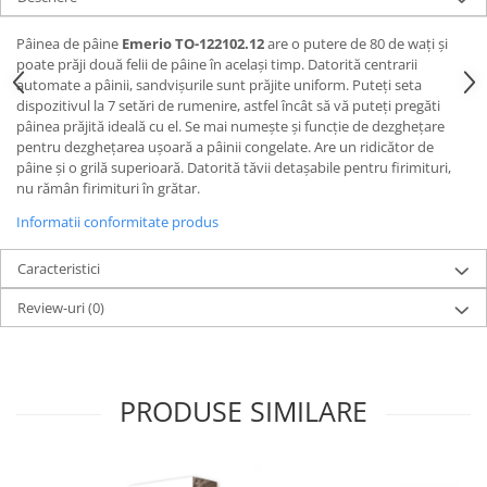
Ingrijire locuinta
Televizoare
Aspiratoare
Videoproiectoare & Accesorii
Pâinea de pâine
Emerio TO-122102.12
are o putere de 80 de wați și
poate prăji două felii de pâine în același timp. Datorită centrarii
Mopuri electrice cu abur
Accesorii videoproiectoare
automate a pâinii, sandvișurile sunt prăjite uniform. Puteți seta
Ingrijire personala
Ecrane de proiectie
dispozitivul la 7 setări de rumenire, astfel încât să vă puteți pregăti
pâinea prăjită ideală cu el. Se mai numește și funcție de dezghețare
Cantare corporale
Tabla interactiva
pentru dezghețarea ușoară a pâinii congelate. Are un ridicător de
Ingrijire tesaturi
Videoproiectoare
pâine și o grilă superioară. Datorită tăvii detașabile pentru firimituri,
nu rămân firimituri în grătar.
Statii de calcat
Masini de cusut
Informatii conformitate produs
Ondulatoare
Caracteristici
Perii de par electrice
Review-uri
(0)
Periute de dinti electrice
Pile electrice
Placi de indreptat parul
PRODUSE SIMILARE
Plite
Preparare alimente