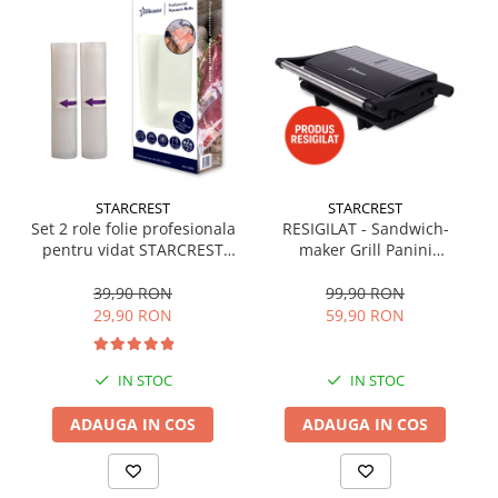
Masini de tocat
Preparare ceai si cafea
Aparate de spumat lapte
Espressoare
Preparare desert
accesori inghetata
Aparate de facut inghetata
STARCREST
STARCREST
Preparare paine
Set 2 role folie profesionala
RESIGILAT - Sandwich-
Masini de facut paine
pentru vidat STARCREST
maker Grill Panini
VRL-2850, 28 x 500 cm,
STARCREST SGR-2314, 1000
Prajitoare de paine
rezistente, reutilizabile,
W, Placi nonaderente,
39,90 RON
99,90 RON
Storcatoare
sous vide, lavabile in
Deschidere 180°, Suprafata
29,90 RON
59,90 RON
masina de spalat, fara BPA,
de gatire 23 x 14 cm, Negru
Storcatoare
transparent
Tigai
IN STOC
IN STOC
ADAUGA IN COS
ADAUGA IN COS