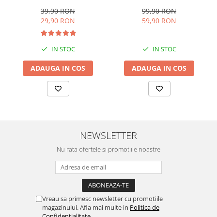
VRL-2850, 28 x 500 cm,
STARCREST SGR-2314, 1000
rezistente, reutilizabile,
W, Placi nonaderente,
39,90 RON
99,90 RON
sous vide, lavabile in
Deschidere 180°, Suprafata
29,90 RON
59,90 RON
masina de spalat, fara BPA,
de gatire 23 x 14 cm, Negru
transparent
IN STOC
IN STOC
ADAUGA IN COS
ADAUGA IN COS
NEWSLETTER
Nu rata ofertele si promotiile noastre
Vreau sa primesc newsletter cu promotiile
magazinului. Afla mai multe in
Politica de
Confidentialitate