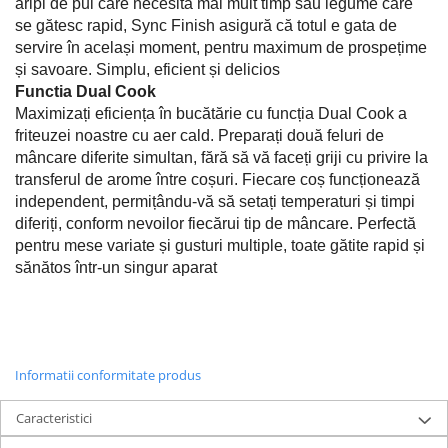
aripi de pui care necesită mai mult timp sau legume care
se gătesc rapid, Sync Finish asigură că totul e gata de
servire în același moment, pentru maximum de prospețime
și savoare. Simplu, eficient și delicios
Functia Dual Cook
Maximizați eficiența în bucătărie cu funcția Dual Cook a
friteuzei noastre cu aer cald. Preparați două feluri de
mâncare diferite simultan, fără să vă faceți griji cu privire la
transferul de arome între coșuri. Fiecare coș funcționează
independent, permițându-vă să setați temperaturi și timpi
diferiți, conform nevoilor fiecărui tip de mâncare. Perfectă
pentru mese variate și gusturi multiple, toate gătite rapid și
sănătos într-un singur aparat
Informatii conformitate produs
Caracteristici