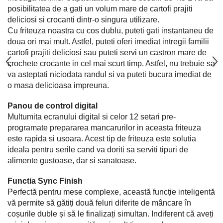
Masini de tocat
posibilitatea de a gati un volum mare de cartofi prajiti
Preparare ceai si cafea
deliciosi si crocanti dintr-o singura utilizare.
Aparate de spumat lapte
Cu friteuza noastra cu cos dublu, puteti gati instantaneu de
Espressoare
doua ori mai mult. Astfel, puteti oferi imediat intregii familii
cartofi prajiti deliciosi sau puteti servi un castron mare de
Preparare desert
crochete crocante in cel mai scurt timp. Astfel, nu trebuie sa
accesori inghetata
va asteptati niciodata randul si va puteti bucura imediat de
Aparate de facut inghetata
o masa delicioasa impreuna.
Preparare paine
Panou de control digital
Masini de facut paine
Multumita ecranului digital si celor 12 setari pre-
Prajitoare de paine
programate prepararea mancarurilor in aceasta friteuza
Storcatoare
este rapida si usoara. Acest tip de friteuza este solutia
ideala pentru serile cand va doriti sa serviti tipuri de
Storcatoare
alimente gustoase, dar si sanatoase.
Tigai
Functia Sync Finish
Perfectă pentru mese complexe, această funcție inteligentă
vă permite să gătiți două feluri diferite de mâncare în
coșurile duble și să le finalizați simultan. Indiferent că aveți