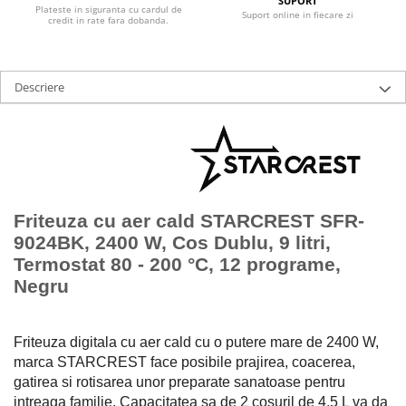
SUPORT
Ingrijire locuinta
Televizoare
Plateste in siguranta cu cardul de
Suport online in fiecare zi
credit in rate fara dobanda.
Aspiratoare
Videoproiectoare & Accesorii
Mopuri electrice cu abur
Accesorii videoproiectoare
Ingrijire personala
Ecrane de proiectie
Descriere
Cantare corporale
Tabla interactiva
Ingrijire tesaturi
Videoproiectoare
Statii de calcat
Masini de cusut
Ondulatoare
Friteuza cu aer cald STARCREST SFR-
Perii de par electrice
9024BK, 2400 W, Cos Dublu, 9 litri,
Termostat 80 - 200 °C, 12 programe,
Periute de dinti electrice
Negru
Pile electrice
Placi de indreptat parul
Friteuza digitala cu aer cald cu o putere mare de 2400 W,
Plite
marca STARCREST face posibile prajirea, coacerea,
Preparare alimente
gatirea si rotisarea unor preparate sanatoase pentru
intreaga familie. Capacitatea sa de 2 cosuril de 4.5 L va da