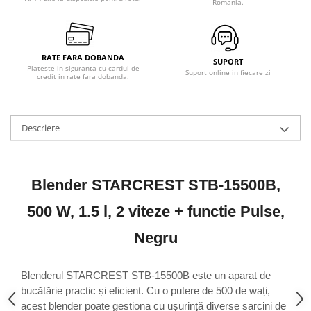
Uscatoare de rufe
Romania.
Masini spalat vase
Masini de spalat vase incorporabile
RATE FARA DOBANDA
Masini de spalat vase
SUPORT
Plateste in siguranta cu cardul de
independente
Suport online in fiecare zi
credit in rate fara dobanda.
odorizante
Open Box
Descriere
Plite
Incorporabile
Plite standard
Blender STARCREST STB-15500B,
Uscatoare de rufe
500 W, 1.5 l, 2 viteze + functie Pulse,
Uscatoare cu condensare
Uscatoare cu pompa de caldura
Negru
Vitrine frigorifice
Vitrine pentru vinuri
Blenderul STARCREST STB-15500B este un aparat de
bucătărie practic și eficient. Cu o putere de 500 de wați,
Electrocasnice Mici
acest blender poate gestiona cu ușurință diverse sarcini de
Accesorii aspiratoare