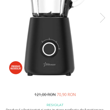
Minibaruri
Racitoare
Side by side
Aragazuri
Aragazuri mixte
Aragazuri pe gaz
Cuptoare
Incorporabile
Cuptoare cu microunde
Cuptoare cu microunde
Detergenti lichid
Dulapuri Frigorifice
Hote
Hote de bucatarie
121,00 RON
70,90 RON
Hote traditionale
RESIGILAT
Incorporabile
Produsul a fost testat si este in stare perfecta de functionare,