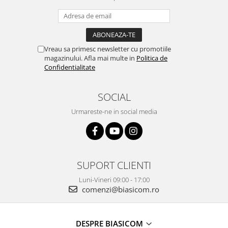
Cantare corporale
Ingrijire tesaturi
Statii de calcat
Vreau sa primesc newsletter cu promotiile
Masini de cusut
magazinului. Afla mai multe in
Politica de
Confidentialitate
Ondulatoare
Perii de par electrice
SOCIAL
Periute de dinti electrice
Urmareste-ne in social media
Pile electrice
Placi de indreptat parul
Plite
Preparare alimente
SUPORT CLIENTI
Masini de tocat
Luni-Vineri 09:00 - 17:00
comenzi@biasicom.ro
Preparare ceai si cafea
Aparate de spumat lapte
Espressoare
DESPRE BIASICOM