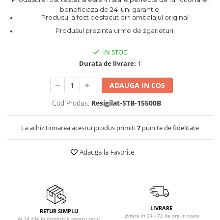
Aparate frigorifice incorporabile
beneficiaza de 24 luni garantie.
Produsul a fost desfacut din ambalajul original
Aragazuri incorporabile
Produsul prezinta urme de zgarieturi.
Congelatoare incorporabile
Cuptoare cu microunde
IN STOC
incorporabile
Durata de livrare:
1
Cuptoare incorporabile
Hote incorporabile
ADAUGA IN COS
Hote incorporabile incorporabile
Cod Produs:
Resigilat-STB-15500B
Plite incorporabile
Masini de spalat rufe
La achizitionarea acestui produs primiti
7
puncte de fidelitate
Amortizoare
Masini de spalat cu uscator
Adauga la Favorite
Masini de spalat rufe automate
Masini de spalat rufe cu uscator
Masini de spalat rufe
semiautomate
Masini de spalat rufe standard
LIVRARE
RETUR SIMPLU
Livrare in 24 - 72 de ore in toata
Ai 14 zile la dispozitie pentru retur