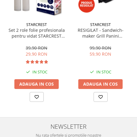
Statii de calcat
Aparate de masaj
Aparate de ras electrice
STARCREST
STARCREST
Set 2 role folie profesionala
RESIGILAT - Sandwich-
Aparate de tuns
pentru vidat STARCREST
maker Grill Panini
Aparate faciale
VRL-2850, 28 x 500 cm,
STARCREST SGR-2314, 1000
rezistente, reutilizabile,
W, Placi nonaderente,
39,90 RON
99,90 RON
Aspiratoare
sous vide, lavabile in
Deschidere 180°, Suprafata
29,90 RON
59,90 RON
masina de spalat, fara BPA,
de gatire 23 x 14 cm, Negru
Aspiratoare de geamuri
transparent
Cuptoare cu microunde
IN STOC
IN STOC
Cuptoare electrice
ADAUGA IN COS
ADAUGA IN COS
Cântare corporale
Epilatoare
Ingrijire locuinta
Aspiratoare
NEWSLETTER
Mopuri electrice cu abur
Ingrijire personala
Nu rata ofertele si promotiile noastre