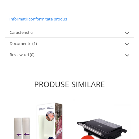
Prăjitoare de pâine
Rasnite condimente
Razatoare
Informatii conformitate produs
Roboti de bucatarie
Caracteristici
Sandwich-maker
Storcătoare
Documente (1)
Aparate de cafea
Review-uri
(0)
Accesorii
Cafetiere
Espressoare
PRODUSE SIMILARE
Râșnițe de cafea
Aparate de curatat bijuterii
Aparate de curățat cu aburi
Aparate de ingrijire tesaturi
aparat de calcat vertical
Aparate de scame
Fiare de calcat