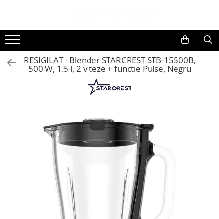
Toate Produsele
Black Friday
RESIGILAT - Blender STARCREST STB-15500B,
Electrocasnice Mari
500 W, 1.5 l, 2 viteze + functie Pulse, Negru
Accesorii
Aparate frigorifice
Accesorii frigorifice
Aparat cuburi de gheata
Combine frigorifice
Congelatoare
Congelatoare verticale
Frigidere
Frigidere cu doua usi
Frigidere cu o usa
Lazi frigorifice