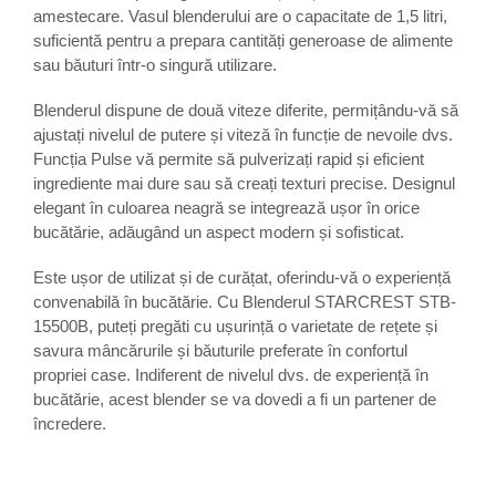
amestecare. Vasul blenderului are o capacitate de 1,5 litri,
Aparate de bucatarie
suficientă pentru a prepara cantități generoase de alimente
sau băuturi într-o singură utilizare.
Aparate de gatit cu aburi
Aparate de preparat desert
Blenderul dispune de două viteze diferite, permițându-vă să
Aparate de vidat
ajustați nivelul de putere și viteză în funcție de nevoile dvs.
Ascutitor cutite
Funcția Pulse vă permite să pulverizați rapid și eficient
Blendere
ingrediente mai dure sau să creați texturi precise. Designul
elegant în culoarea neagră se integrează ușor în orice
Cântare de bucătărie
bucătărie, adăugând un aspect modern și sofisticat.
Feliatoare
Fierbătoare
Este ușor de utilizat și de curățat, oferindu-vă o experiență
Friteuze
convenabilă în bucătărie. Cu Blenderul STARCREST STB-
Grătare electrice
15500B, puteți pregăti cu ușurință o varietate de rețete și
savura mâncărurile și băuturile preferate în confortul
Masini de gheata
propriei case. Indiferent de nivelul dvs. de experiență în
Masini de paine
bucătărie, acest blender se va dovedi a fi un partener de
Masini de tocat
încredere.
Mixere
Multicooker