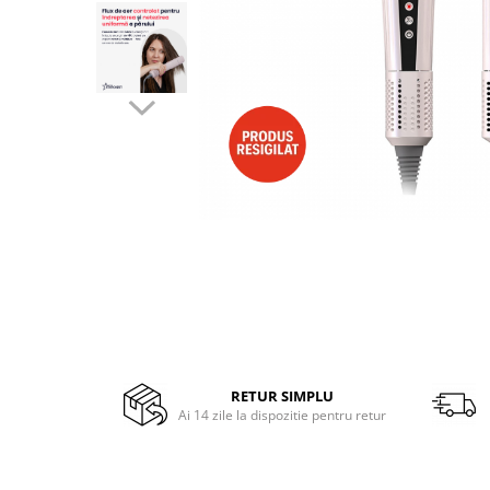
Side by side
Cuptoare cu microunde
Cuptoare cu microunde
Hote
Hote de bucatarie
Incorporabile
Aparate frigorifice incorporabile
Cuptoare cu microunde
incorporabile
Hote incorporabile
Plite incorporabile
Masini spalat vase
Masini de spalat vase incorporabile
Plite
RETUR SIMPLU
Ai 14 zile la dispozitie pentru retur
Incorporabile
Plite standard
Vitrine frigorifice