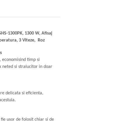
SHS-1300PK, 1300 W, Afisaj
peratura, 3 Viteze, Roz
s
e, economisind timp si
neted si stralucitor in doar
e delicata si eficienta,
acestuia.
fie usor de folosit chiar si de