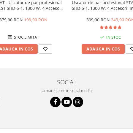
AT - Uscator de par profesional
Uscator de par profesional S
ST SHD-5-1, 1300 W, 4 Accesorii
SHD-5-1, 1300 W, 4 Accesorii in
, 3 Trepte de viteza, 3 Trepte de
Trepte de viteza, 3 Trept
atura, Buton de aer rece, Gri
temperatura, Buton de aer re
379,90 RON
199,90 RON
399,90 RON
349,90 RO
STOC LIMITAT
IN STOC
ADAUGA IN COS
ADAUGA IN COS
SOCIAL
Urmareste-ne in social media