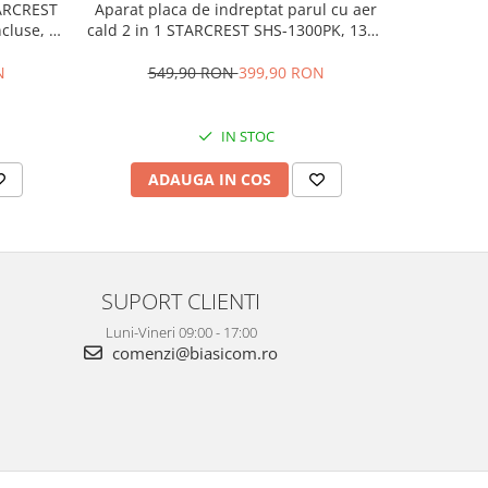
TARCREST
Aparat placa de indreptat parul cu aer
Uscator d
cluse, 3
cald 2 in 1 STARCREST SHS-1300PK, 1300
SHD-6-1PK,
e de
W, Uscare si indreptare, Afisaj LCD,
3 Trep
ce, Gri
Tehnologie cu ioni negativi, 5 Moduri de
temperat
N
549,90 RON
399,90 RON
54
temperatura, 3 Viteze, Roz
IN STOC
ADAUGA IN COS
AD
SUPORT CLIENTI
Luni-Vineri 09:00 - 17:00
comenzi@biasicom.ro