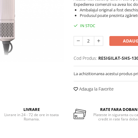
Expedierea comenzii va avea loc do
Ambalajul original a fost deschi
Produsul poate prezinta zgârietu
IN STOC
ADAUG
Cod Produs:
RESIGILAT-SHS-13
La achizitionarea acestui produs pr
Adauga la Favorite
LIVRARE
RATE FARA DOBA
Livrare in 24 - 72 de ore in toata
Plateste in siguranta cu c
Romania.
credit in rate fara dob