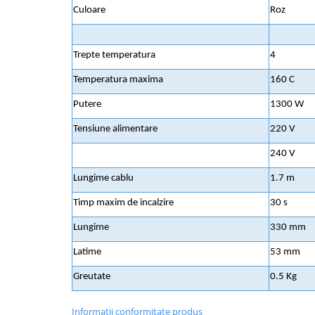
Culoare
Roz
Aspiratoare
Mopuri electrice cu abur
Ingrijire personala
Trepte temperatura
4
Cantare corporale
Temperatura maxima
160 C
Ingrijire tesaturi
Putere
1300 W
Statii de calcat
Tensiune alimentare
220 V
Masini de cusut
Ondulatoare
240 V
Perii de par electrice
Lungime cablu
1.7 m
Periute de dinti electrice
Timp maxim de incalzire
30 s
Pile electrice
Lungime
330 mm
Placi de indreptat parul
Latime
53 mm
Plite
Greutate
0.5 Kg
Preparare alimente
Masini de tocat
Informatii conformitate produs