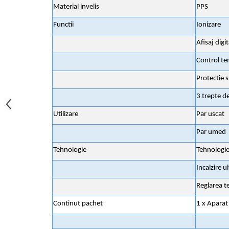
Material invelis
PPS
aparat de calcat vertical
Aparate de scame
Functii
Ionizare
Fiare de calcat
Afisaj digit
Statii de calcat
Control t
Aparate de masaj
Protectie s
Aparate de ras electrice
Aparate de tuns
3 trepte de
Aparate faciale
Utilizare
Par uscat
Aspiratoare
Par umed
Aspiratoare de geamuri
Tehnologie
Tehnologie
Cuptoare cu microunde
Incalzire u
Cuptoare electrice
Reglarea t
Cântare corporale
Continut pachet
1 x Aparat
Epilatoare
Ingrijire locuinta