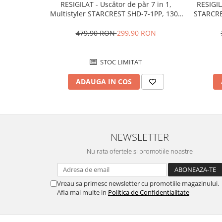
RESIGILAT - Uscător de păr 7 in 1,
RESIGIL
Alte accesorii foto & video
Multistyler STARCREST SHD-7-1PP, 1300
STARCRE
Aparate foto compacte
W, 3 trepte de viteză, 3 trepte de
incluse
temperatură, mov
temper
479,90 RON
299,90 RON
Aparate foto DSLR
Aparate foto Mirrorless
Carduri memorie
STOC LIMITAT
Obiective
ADAUGA IN COS
Audio
Boxe portabile
Caști
MP3/MP4 playere
NEWSLETTER
Radio
Nu rata ofertele si promotiile noastre
Sisteme audio
Soundbar
Auto
Vreau sa primesc newsletter cu promotiile magazinului.
Afla mai multe in
Politica de Confidentialitate
Accesorii electronice Auto
Compresoare auto
Auto-Moto