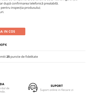
ar după confirmarea telefonică prealabilă.
s pentru inspecția produsului;
ri.
A IN COS
00PK
imiti
25
puncte de fidelitate
NDA
SUPORT
ardul de
Suport online in fiecare zi
anda.