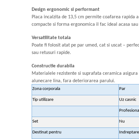
Masini de tocat
Design ergonomic si performant
Mixere
Placa incalzita de 13,5 cm permite coafarea rapida a 
Multicooker
compacte si forma ergonomica il fac ideal acasa sau 
Prăjitoare de pâine
Rasnite condimente
Versatilitate totala
Razatoare
Poate fi folosit atat pe par umed, cat si uscat – perf
Roboti de bucatarie
sau retusuri rapide.
Sandwich-maker
Constructie durabila
Storcătoare
Materialele rezistente si suprafata ceramica asigura
Aparate de cafea
alunecare lina, fara deteriorarea parului.
Accesorii
Zona corporala
Par
Cafetiere
Tip utilizare
Uz casnic
Espressoare
Râșnițe de cafea
Profesiona
Aparate de curatat bijuterii
Set
Nu
Aparate de curățat cu aburi
Destinat pentru
Indreptare
Aparate de ingrijire tesaturi