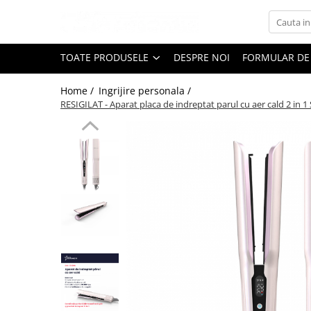
Toate Produsele
TOATE PRODUSELE
DESPRE NOI
FORMULAR DE
Black Friday
Home /
Ingrijire personala /
Electrocasnice Mari
RESIGILAT - Aparat placa de indreptat parul cu aer cald 2 in 
Aparate frigorifice
Aparat cuburi de gheata
Combine frigorifice
Congelatoare
Congelatoare verticale
Frigidere
Frigidere cu doua usi
Frigidere cu o usa
Lazi frigorifice
Minibaruri
Racitoare