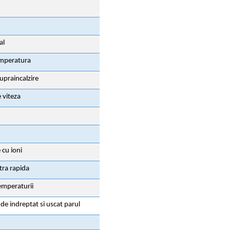
al
emperatura
upraincalzire
 viteza
 cu ioni
ltra rapida
emperaturii
 de indreptat si uscat parul