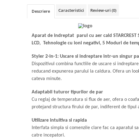
Vitrine pentru vinuri
Caracteristici
Review-uri
(0)
Descriere
Electrocasnice Mici
Accesorii aspiratoare
Aparate de bucatarie
Aparat de indreptat parul cu aer cald STARCREST 
LCD, Tehnologie cu ioni negativi, 5 Moduri de tem
Aparate de gatit cu aburi
Aparate de preparat desert
Styler 2-in-1: Uscare si indreptare intr-un singur pa
Aparate de vidat
Dispozitivul combina functiile de uscare si indreptar
Ascutitor cutite
reducand expunerea parului la caldura. Ofera un look 
Blendere
cateva minute.
Cântare de bucătărie
Adaptabil tuturor tipurilor de par
Feliatoare
Cu reglaj de temperatura si flux de aer, ofera o coafar
Fierbătoare
protejand structura firului de par, indiferent de tipul 
Friteuze
Grătare electrice
Utilizare intuitiva si rapida
Masini de gheata
Interfata simpla si comenzile clare fac ca aparatul sa 
Masini de paine
catre incepatori.