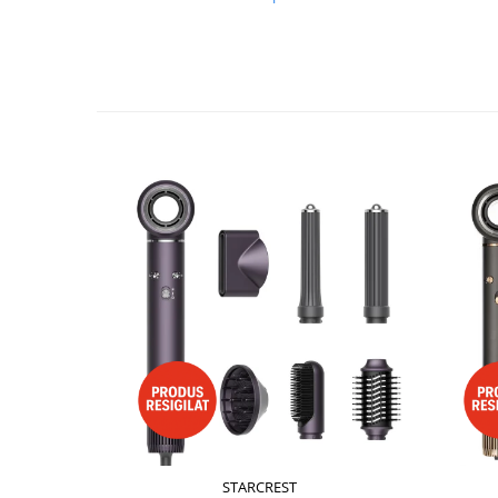
Preparare ceai si cafea
Aparate de spumat lapte
Espressoare
Preparare desert
accesori inghetata
Aparate de facut inghetata
Preparare paine
Masini de facut paine
Prajitoare de paine
Storcatoare
Storcatoare
Tigai
TV, Electronice & Gaming
Accesorii & Periferice
Baterii si acumulatori
Aparate foto & accesorii
STARCREST