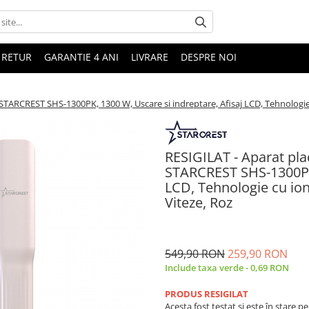
 RETUR
GARANTIE 4 ANI
LIVRARE
DESPRE NOI
1 STARCREST SHS-1300PK, 1300 W, Uscare si indreptare, Afisaj LCD, Tehnologie
RESIGILAT - Aparat plac
STARCREST SHS-1300PK,
LCD, Tehnologie cu ion
Viteze, Roz
549,90 RON
259,90 RON
Include taxa verde - 0,69 RON
PRODUS RESIGILAT
Acesta fost testat și este în stare p