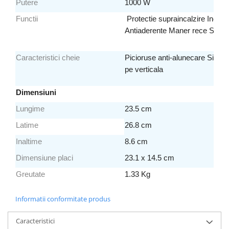
Putere
1000 W
Preparare ceai si cafea
Functii
Protectie supraincalzire Indica
Aparate de spumat lapte
Antiaderente Maner rece Siste
Espressoare
Preparare desert
Caracteristici cheie
Picioruse anti-alunecare Siste
accesori inghetata
pe verticala
Aparate de facut inghetata
Preparare paine
Dimensiuni
Masini de facut paine
Lungime
23.5 cm
Prajitoare de paine
Latime
26.8 cm
Storcatoare
Inaltime
8.6 cm
Storcatoare
Dimensiune placi
23.1 x 14.5 cm
Tigai
Greutate
1.33 Kg
TV, Electronice & Gaming
Accesorii & Periferice
Informatii conformitate produs
Baterii si acumulatori
Aparate foto & accesorii
Caracteristici