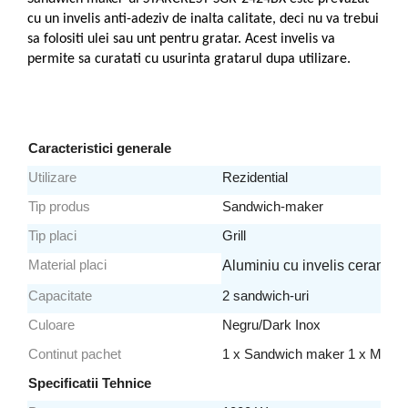
Aspiratoare
cu un invelis anti-adeziv de inalta calitate, deci nu va trebui
sa folositi ulei sau unt pentru gratar. Acest invelis va
Mopuri electrice cu abur
permite sa curatati cu usurinta gratarul dupa utilizare.
Ingrijire personala
Cantare corporale
Ingrijire tesaturi
Statii de calcat
Caracteristici generale
Masini de cusut
Utilizare
Rezidential
Ondulatoare
Tip produs
Sandwich-maker
Perii de par electrice
Tip placi
Grill
Periute de dinti electrice
Material placi
Aluminiu cu invelis ceramic
Pile electrice
Capacitate
2 sandwich-uri
Placi de indreptat parul
Culoare
Negru/Dark Inox
Plite
Continut pachet
1 x Sandwich maker 1 x Manual 
Preparare alimente
Specificatii Tehnice
Masini de tocat