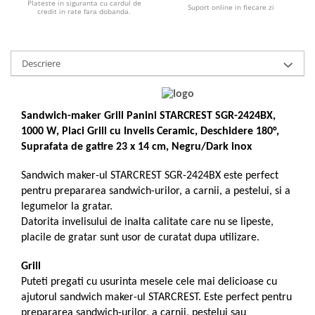
Plateste in siguranta cu cardul de
Masini de tocat
Suport online in fiecare zi
credit in rate fara dobanda.
Mixere
Multicooker
Prăjitoare de pâine
Descriere
Rasnite condimente
Razatoare
Roboti de bucatarie
Sandwich-maker Grill Panini STARCREST SGR-2424BX,
1000 W, Placi Grill cu Invelis Ceramic, Deschidere 180°,
Sandwich-maker
Suprafata de gatire 23 x 14 cm, Negru/Dark inox
Storcătoare
Aparate de cafea
Sandwich maker-ul STARCREST SGR-2424BX este perfect
Accesorii
pentru prepararea sandwich-urilor, a carnii, a pestelui, si a
legumelor la gratar.
Cafetiere
Datorita invelisului de inalta calitate care nu se lipeste,
Espressoare
placile de gratar sunt usor de curatat dupa utilizare.
Râșnițe de cafea
Aparate de curatat bijuterii
Grill
Puteti pregati cu usurinta mesele cele mai delicioase cu
Aparate de curățat cu aburi
ajutorul sandwich maker-ul STARCREST. Este perfect pentru
Aparate de ingrijire tesaturi
prepararea sandwich-urilor, a carnii, pestelui sau