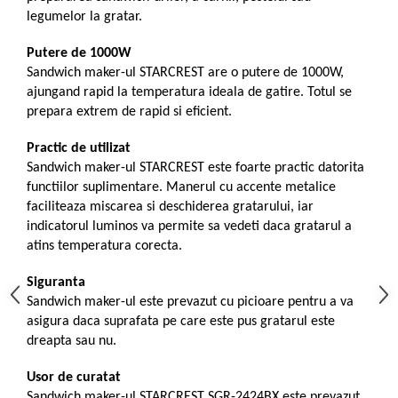
legumelor la gratar.
aparat de calcat vertical
Aparate de scame
Putere de 1000W
Fiare de calcat
Sandwich maker-ul STARCREST are o putere de 1000W,
Statii de calcat
ajungand rapid la temperatura ideala de gatire. Totul se
Aparate de masaj
prepara extrem de rapid si eficient.
Aparate de ras electrice
Practic de utilizat
Aparate de tuns
Sandwich maker-ul STARCREST este foarte practic datorita
functiilor suplimentare. Manerul cu accente metalice
Aparate faciale
faciliteaza miscarea si deschiderea gratarului, iar
Aspiratoare
indicatorul luminos va permite sa vedeti daca gratarul a
atins temperatura corecta.
Aspiratoare de geamuri
Cuptoare cu microunde
Siguranta
Sandwich maker-ul este prevazut cu picioare pentru a va
Cuptoare electrice
asigura daca suprafata pe care este pus gratarul este
Cântare corporale
dreapta sau nu.
Epilatoare
Usor de curatat
Ingrijire locuinta
Sandwich maker-ul STARCREST SGR-2424BX este prevazut