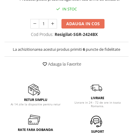
Vitrine pentru vinuri
IN STOC
Electrocasnice Mici
ADAUGA IN COS
Accesorii aspiratoare
Aparate de bucatarie
Cod Produs:
Resigilat-SGR-2424BX
Aparate de gatit cu aburi
La achizitionarea acestui produs primiti
6
puncte de fidelitate
Aparate de preparat desert
Aparate de vidat
Adauga la Favorite
Ascutitor cutite
Blendere
Cântare de bucătărie
Feliatoare
Fierbătoare
LIVRARE
RETUR SIMPLU
Livrare in 24 - 72 de ore in toata
Friteuze
Ai 14 zile la dispozitie pentru retur
Romania.
Grătare electrice
Masini de gheata
Masini de paine
RATE FARA DOBANDA
SUPORT