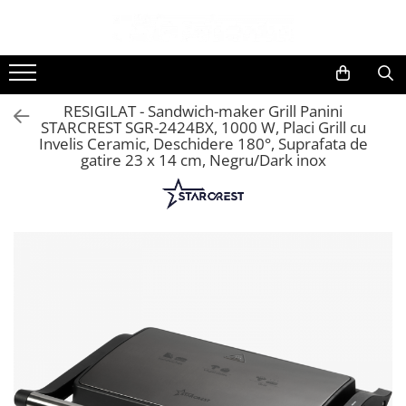
Toate Produsele
Black Friday
RESIGILAT - Sandwich-maker Grill Panini
Electrocasnice Mari
STARCREST SGR-2424BX, 1000 W, Placi Grill cu
Invelis Ceramic, Deschidere 180°, Suprafata de
Aparate frigorifice
gatire 23 x 14 cm, Negru/Dark inox
Aparat cuburi de gheata
Combine frigorifice
Congelatoare
Congelatoare verticale
Frigidere
Frigidere cu doua usi
Frigidere cu o usa
Lazi frigorifice
Minibaruri
Racitoare