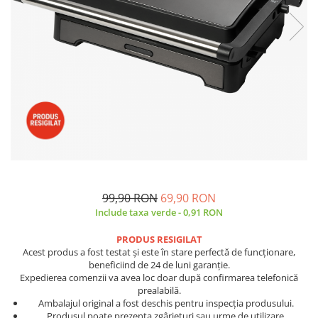
Side by side
Cuptoare cu microunde
Cuptoare cu microunde
Hote
Hote de bucatarie
Incorporabile
Aparate frigorifice incorporabile
Cuptoare cu microunde
incorporabile
Hote incorporabile
Plite incorporabile
99,90 RON
69,90 RON
Include taxa verde - 0,91 RON
Masini spalat vase
Masini de spalat vase incorporabile
PRODUS RESIGILAT
Acest produs a fost testat și este în stare perfectă de funcționare,
Plite
beneficiind de 24 de luni garanție.
Incorporabile
Expedierea comenzii va avea loc doar după confirmarea telefonică
prealabilă.
Plite standard
Ambalajul original a fost deschis pentru inspecția produsului.
Vitrine frigorifice
Produsul poate prezenta zgârieturi sau urme de utilizare.