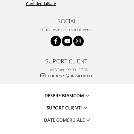
Mediaplayere
Confidentialitate
Sisteme audio
Imprimante & Scannere
SOCIAL
Monitoare
Urmareste-ne in social media
Playere, Boxe & Casti
Radio cu ceas & portabile
Radio
SUPORT CLIENTI
Televizoare & accesorii
Accesorii smart TV
Luni-Vineri 09:00 - 17:00
comenzi@biasicom.ro
Suporturi TV / Monitor
Televizoare
Videoproiectoare & Accesorii
DESPRE BIASICOM
Accesorii videoproiectoare
SUPORT CLIENTI
Ecrane de proiectie
Tabla interactiva
DATE COMERCIALE
Videoproiectoare
Casa & Bricolaj