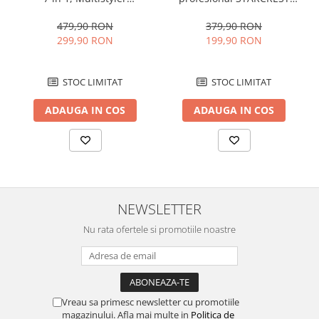
STARCREST SHD-7-1PP,
SHD-5-1, 1300 W, 4
Camere auto
1300 W, 3 trepte de viteză,
Accesorii incluse, 3 Trepte
479,90 RON
379,90 RON
Baterii
3 trepte de temperatură,
de viteza, 3 Trepte de
299,90 RON
199,90 RON
mov
temperatura, Buton de aer
Baterii portabile
rece, Gri
Boxe portabile
STOC LIMITAT
STOC LIMITAT
Camere video & sport
ADAUGA IN COS
ADAUGA IN COS
Camere video sport
Caști
Console & Jocuri
Accesorii console & PC
Birouri gaming
NEWSLETTER
Console Hardware
Nu rata ofertele si promotiile noastre
Ochelari VR Gaming
Scaune gaming
Console Jocuri
Home Cinema & Audio
Vreau sa primesc newsletter cu promotiile
magazinului. Afla mai multe in
Politica de