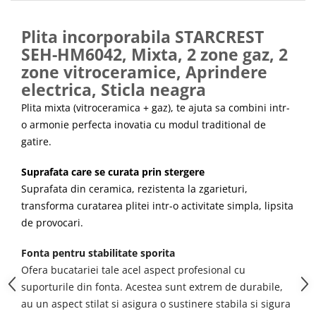
Masini de tocat
Mixere
Plita incorporabila STARCREST
Multicooker
SEH-HM6042, Mixta, 2 zone gaz, 2
Prăjitoare de pâine
zone vitroceramice, Aprindere
Rasnite condimente
electrica, Sticla neagra
Razatoare
Plita mixta (vitroceramica + gaz), te ajuta sa combini intr-
Roboti de bucatarie
o armonie perfecta inovatia cu modul traditional de
Sandwich-maker
gatire.
Storcătoare
Aparate de cafea
Suprafata care se curata prin stergere
Suprafata din ceramica, rezistenta la zgarieturi,
Accesorii
transforma curatarea plitei intr-o activitate simpla, lipsita
Cafetiere
de provocari.
Espressoare
Râșnițe de cafea
Fonta pentru stabilitate sporita
Aparate de curatat bijuterii
Ofera bucatariei tale acel aspect profesional cu
suporturile din fonta. Acestea sunt extrem de durabile,
Aparate de curățat cu aburi
au un aspect stilat si asigura o sustinere stabila si sigura
Aparate de ingrijire tesaturi