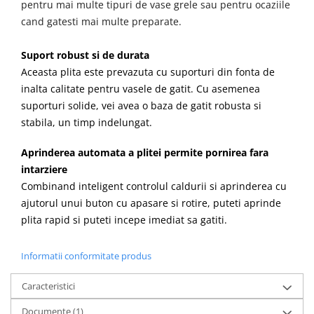
pentru mai multe tipuri de vase grele sau pentru ocaziile
aparat de calcat vertical
cand gatesti mai multe preparate.
Aparate de scame
Fiare de calcat
Suport robust si de durata
Statii de calcat
Aceasta plita este prevazuta cu suporturi din fonta de
Aparate de masaj
inalta calitate pentru vasele de gatit. Cu asemenea
suporturi solide, vei avea o baza de gatit robusta si
Aparate de ras electrice
stabila, un timp indelungat.
Aparate de tuns
Aprinderea automata a plitei permite pornirea fara
Aparate faciale
intarziere
Aspiratoare
Combinand inteligent controlul caldurii si aprinderea cu
Aspiratoare de geamuri
ajutorul unui buton cu apasare si rotire, puteti aprinde
Cuptoare cu microunde
plita rapid si puteti incepe imediat sa gatiti.
Cuptoare electrice
Informatii conformitate produs
Cântare corporale
Epilatoare
Caracteristici
Ingrijire locuinta
Documente (1)