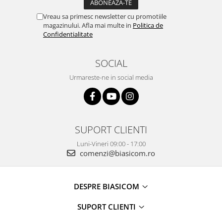
Alte accesorii foto & video
Vreau sa primesc newsletter cu promotiile
Aparate foto compacte
magazinului. Afla mai multe in
Politica de
Aparate foto DSLR
Confidentialitate
Aparate foto Mirrorless
Carduri memorie
SOCIAL
Obiective
Urmareste-ne in social media
Audio
Boxe portabile
Caști
MP3/MP4 playere
SUPORT CLIENTI
Radio
Luni-Vineri 09:00 - 17:00
Sisteme audio
comenzi@biasicom.ro
Soundbar
Auto
DESPRE BIASICOM
Accesorii electronice Auto
Compresoare auto
SUPORT CLIENTI
Auto-Moto