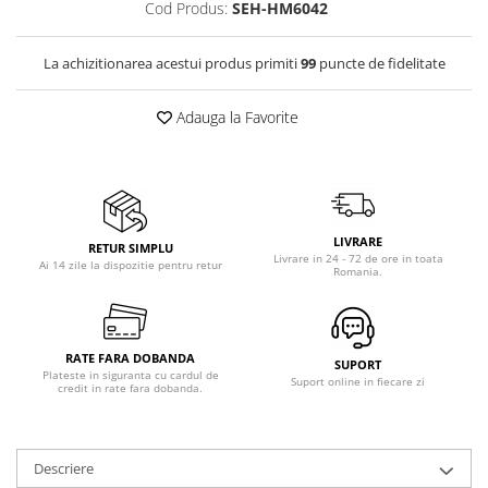
Cod Produs:
SEH-HM6042
Vitrine pentru vinuri
Electrocasnice Mici
La achizitionarea acestui produs primiti
99
puncte de fidelitate
Accesorii aspiratoare
Adauga la Favorite
Aparate de bucatarie
Aparate de gatit cu aburi
Aparate de preparat desert
Aparate de vidat
Ascutitor cutite
LIVRARE
RETUR SIMPLU
Livrare in 24 - 72 de ore in toata
Ai 14 zile la dispozitie pentru retur
Blendere
Romania.
Cântare de bucătărie
Feliatoare
Fierbătoare
RATE FARA DOBANDA
SUPORT
Plateste in siguranta cu cardul de
Friteuze
Suport online in fiecare zi
credit in rate fara dobanda.
Grătare electrice
Masini de gheata
Masini de paine
Descriere