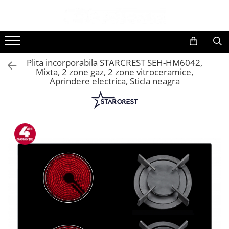
Toate Produsele
Black Friday
Plita incorporabila STARCREST SEH-HM6042,
Electrocasnice Mari
Mixta, 2 zone gaz, 2 zone vitroceramice,
Aprindere electrica, Sticla neagra
Aparate frigorifice
Aparat cuburi de gheata
Combine frigorifice
Congelatoare
Congelatoare verticale
Frigidere
Frigidere cu doua usi
Frigidere cu o usa
Lazi frigorifice
Minibaruri
Racitoare