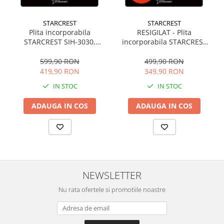
Preparare ceai si cafea
Aparate de spumat lapte
STARCREST
STARCREST
Plita incorporabila
RESIGILAT - Plita
Espressoare
STARCREST SIH-3030,
incorporabila STARCREST
Preparare desert
Inductie, 3300 W, 2 zone de
SIH-3030, Inductie, 3300 W,
gatit, 9 trepte de putere,
2 zone de gatit, 9 trepte de
599,90 RON
499,90 RON
accesori inghetata
Touch control, Timer, Sticla
putere, Touch control,
419,90 RON
349,90 RON
Aparate de facut inghetata
Neagra
Timer, Sticla Neagra
IN STOC
IN STOC
Preparare paine
Masini de facut paine
ADAUGA IN COS
ADAUGA IN COS
Prajitoare de paine
Storcatoare
Storcatoare
Tigai
NEWSLETTER
TV, Electronice & Gaming
Accesorii & Periferice
Nu rata ofertele si promotiile noastre
Baterii si acumulatori
Aparate foto & accesorii