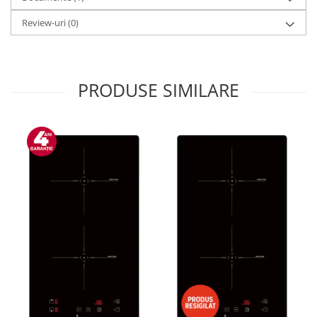
Aspiratoare
Review-uri
(0)
Mopuri electrice cu abur
Ingrijire personala
Cantare corporale
PRODUSE SIMILARE
Ingrijire tesaturi
Statii de calcat
Masini de cusut
Ondulatoare
Perii de par electrice
Periute de dinti electrice
Pile electrice
Placi de indreptat parul
Plite
Preparare alimente
Masini de tocat