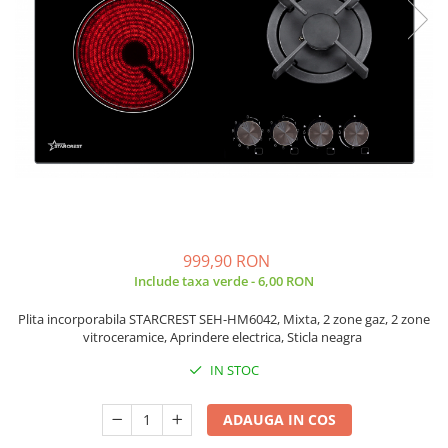
Side by side
Cuptoare cu microunde
Cuptoare cu microunde
Hote
Hote de bucatarie
Incorporabile
Aparate frigorifice incorporabile
Cuptoare cu microunde
incorporabile
Hote incorporabile
999,90 RON
Plite incorporabile
Include taxa verde - 6,00 RON
Masini spalat vase
Plita incorporabila STARCREST SEH-HM6042, Mixta, 2 zone gaz, 2 zone
Masini de spalat vase incorporabile
vitroceramice, Aprindere electrica, Sticla neagra
Plite
IN STOC
Incorporabile
Plite standard
ADAUGA IN COS
Vitrine frigorifice