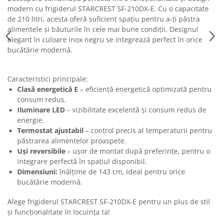
Masini de tocat
modern cu frigiderul STARCREST SF-210DX-E. Cu o capacitate
Preparare ceai si cafea
de 210 litri, acesta oferă suficient spațiu pentru a-ți păstra
Aparate de spumat lapte
alimentele și băuturile în cele mai bune condiții. Designul
elegant în culoare inox negru se integrează perfect în orice
Espressoare
bucătărie modernă.
Preparare desert
accesori inghetata
Caracteristici principale:
Aparate de facut inghetata
Clasă energetică E
– eficiență energetică optimizată pentru
Preparare paine
consum redus.
Masini de facut paine
Iluminare LED
– vizibilitate excelentă și consum redus de
energie.
Prajitoare de paine
Termostat ajustabil
– control precis al temperaturii pentru
Storcatoare
păstrarea alimentelor proaspete.
Storcatoare
Uși reversibile
– ușor de montat după preferințe, pentru o
integrare perfectă în spațiul disponibil.
Tigai
Dimensiuni:
înălțime de 143 cm, ideal pentru orice
bucătărie modernă.
Alege frigiderul STARCREST SF-210DX-E pentru un plus de stil
și funcționalitate în locuința ta!