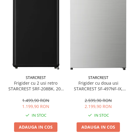
STARCREST
STARCREST
Frigider cu doua usi
Frigider cu 2 usi retro
STARCREST SF-497NF-IX,
STARCREST SRF-208BK, 208
497 L, Full NoFrost,
L, Clasa E, Design Vintage,
Compresor Inverter, Clasa
Iluminare LED, Termostat
2.599,90 RON
1.499,90 RON
E, Display, Functie super
Reglabil, H 147 cm, Negru
2.199,90 RON
1.199,90 RON
racire, Blocare acces copii,
IN STOC
IN STOC
H 175 cm, Inox
ADAUGA IN COS
ADAUGA IN COS