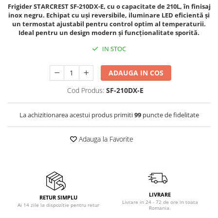
Birouri gaming
Aparate de ingrijire tesaturi
Frigider STARCREST SF-210DX-E, cu o capacitate de 210L, în finisaj
Console Hardware
inox negru. Echipat cu uși reversibile, iluminare LED eficientă și
aparat de calcat vertical
un termostat ajustabil pentru control optim al temperaturii.
Ochelari VR Gaming
Aparate de scame
Ideal pentru un design modern și funcționalitate sporită.
Scaune gaming
Fiare de calcat
IN STOC
Console Jocuri
Statii de calcat
Home Cinema & Audio
Aparate de masaj
ADAUGA IN COS
Mediaplayere
Aparate de ras electrice
Cod Produs:
SF-210DX-E
Sisteme audio
Aparate de tuns
Imprimante & Scannere
Aparate faciale
La achizitionarea acestui produs primiti
99
puncte de fidelitate
Monitoare
Aspiratoare
Playere, Boxe & Casti
Adauga la Favorite
Aspiratoare de geamuri
Radio cu ceas & portabile
Cuptoare cu microunde
Radio
Cuptoare electrice
Televizoare & accesorii
Cântare corporale
LIVRARE
Accesorii smart TV
RETUR SIMPLU
Livrare in 24 - 72 de ore in toata
Epilatoare
Ai 14 zile la dispozitie pentru retur
Romania.
Suporturi TV / Monitor