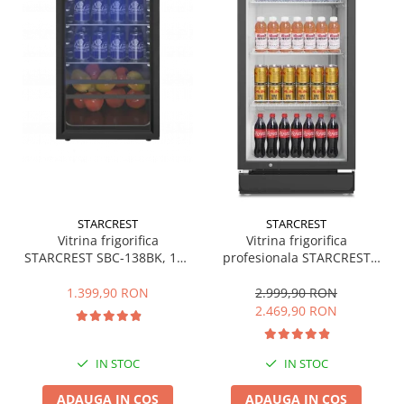
STARCREST
STARCREST
Vitrina frigorifica
Vitrina frigorifica
STARCREST SBC-138BK, 138
profesionala STARCREST
L, Control temperatura, Usa
SPS-350, 350 L, Termostat
sticla, H 125 cm, Negru
reglabil, Iluminare LED, H
1.399,90 RON
2.999,90 RON
194.5 cm, Negru
2.469,90 RON
IN STOC
IN STOC
ADAUGA IN COS
ADAUGA IN COS