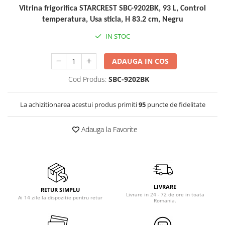
Birouri gaming
Aparate de ingrijire tesaturi
Vitrina frigorifica STARCREST SBC-9202BK, 93 L, Control
Console Hardware
aparat de calcat vertical
temperatura, Usa sticla, H 83.2 cm, Negru
Ochelari VR Gaming
Aparate de scame
IN STOC
Scaune gaming
Fiare de calcat
Console Jocuri
Statii de calcat
ADAUGA IN COS
Home Cinema & Audio
Aparate de masaj
Cod Produs:
SBC-9202BK
Mediaplayere
Aparate de ras electrice
Sisteme audio
Aparate de tuns
La achizitionarea acestui produs primiti
95
puncte de fidelitate
Imprimante & Scannere
Aparate faciale
Monitoare
Adauga la Favorite
Aspiratoare
Playere, Boxe & Casti
Aspiratoare de geamuri
Radio cu ceas & portabile
Cuptoare cu microunde
Radio
Cuptoare electrice
Televizoare & accesorii
LIVRARE
RETUR SIMPLU
Cântare corporale
Livrare in 24 - 72 de ore in toata
Ai 14 zile la dispozitie pentru retur
Romania.
Accesorii smart TV
Epilatoare
Suporturi TV / Monitor