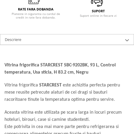
Ingrijire locuinta
Televizoare
RATE FARA DOBANDA
Aspiratoare
Videoproiectoare & Accesorii
SUPORT
Plateste in siguranta cu cardul de
Suport online in fiecare zi
Mopuri electrice cu abur
credit in rate fara dobanda.
Accesorii videoproiectoare
Ingrijire personala
Ecrane de proiectie
Cantare corporale
Tabla interactiva
Descriere
Ingrijire tesaturi
Videoproiectoare
Statii de calcat
Masini de cusut
Vitrina frigorifica STARCREST SBC-9202BK, 93 L, Control
Ondulatoare
temperatura, Usa sticla, H 83.2 cm, Negru
Perii de par electrice
Vitrina frigorifica
STARCREST
este achizitia perfecta pentru
Periute de dinti electrice
mese reusite petrecute alaturi de cei dragi si bauturi
Pile electrice
racoritoare tinute la temperatura optima pentru servire.
Placi de indreptat parul
Aceasta vitrina este utilizata pe scara larga in locuri precum
Plite
hoteluri, birouri, case si camine studentesti.
Preparare alimente
Este potrivita in cea mai mare parte pentru refrigerarea si