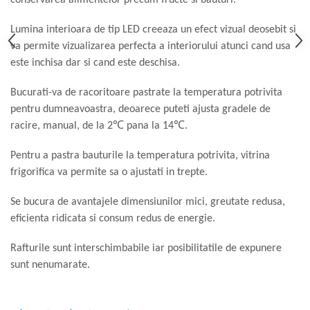
Masini de tocat
conservarea alimentelor precum fructe si bauturi.
Preparare ceai si cafea
Lumina interioara de tip LED creeaza un efect vizual deosebit si
Aparate de spumat lapte
va permite vizualizarea perfecta a interiorului atunci cand usa
Espressoare
este inchisa dar si cand este deschisa.
Preparare desert
Bucurati-va de racoritoare pastrate la temperatura potrivita
accesori inghetata
pentru dumneavoastra, deoarece puteti ajusta gradele de
Aparate de facut inghetata
racire, manual, de la 2
℃
pana la 14
℃
.
Preparare paine
Masini de facut paine
Pentru a pastra bauturile la temperatura potrivita, vitrina
Prajitoare de paine
frigorifica va permite sa o ajustati in trepte.
Storcatoare
Se bucura de avantajele dimensiunilor mici, greutate redusa,
Storcatoare
eficienta ridicata si consum redus de energie.
Tigai
Rafturile sunt interschimbabile iar posibilitatile de expunere
sunt nenumarate.