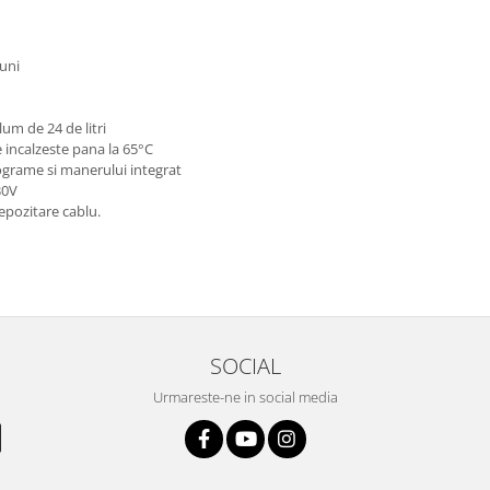
iuni
um de 24 de litri
 incalzeste pana la 65°C
lograme si manerului integrat
30V
epozitare cablu.
SOCIAL
Urmareste-ne in social media