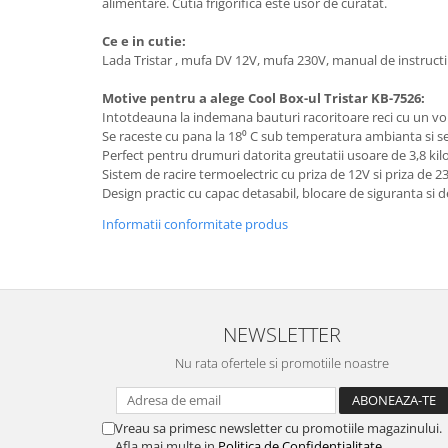
alimentare. Cutia frigorifica este usor de curatat.
Masini de tocat
Mixere
Ce e in cutie:
Multicooker
Lada Tristar , mufa DV 12V, mufa 230V, manual de instruct
Prăjitoare de pâine
Motive pentru a alege Cool Box-ul Tristar KB-7526:
Rasnite condimente
Intotdeauna la indemana bauturi racoritoare reci cu un vol
Se raceste cu pana la 18⁰ C sub temperatura ambianta si se
Razatoare
Perfect pentru drumuri datorita greutatii usoare de 3,8 ki
Roboti de bucatarie
Sistem de racire termoelectric cu priza de 12V si priza de 2
Sandwich-maker
Design practic cu capac detasabil, blocare de siguranta si d
Storcătoare
Informatii conformitate produs
Aparate de cafea
Accesorii
Cafetiere
Espressoare
NEWSLETTER
Râșnițe de cafea
Nu rata ofertele si promotiile noastre
Aparate de curatat bijuterii
Aparate de curățat cu aburi
Vreau sa primesc newsletter cu promotiile magazinului.
Aparate de ingrijire tesaturi
Afla mai multe in
Politica de Confidentialitate