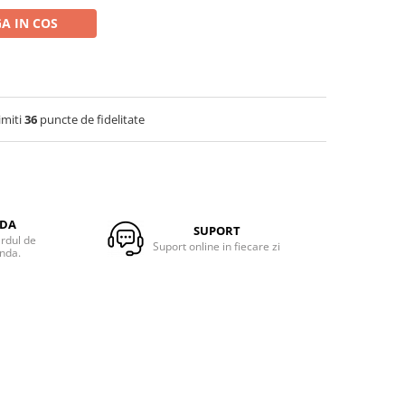
A IN COS
imiti
36
puncte de fidelitate
NDA
SUPORT
ardul de
Suport online in fiecare zi
anda.