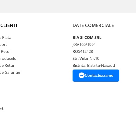
CLIENTI
DATE COMERCIALE
 Plata
BIA SI COM SRL
port
J06/165/1994
e Retur
RO5412428
Produselor
Str. Viilor Nr.10
de Retur
Bistrita, Bistrita-Nasaud
de Garantie
Contacteaza-ne