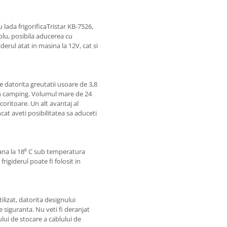
 lada frigorificaTristar KB-7526,
mplu, posibila aducerea cu
erul atat in ​​masina la 12V, cat si
ne datorita greutatii usoare de 3,8
in camping. Volumul mare de 24
coritoare. Un alt avantaj al
ncat aveti posibilitatea sa aduceti
pana la 18⁰ C sub temperatura
rigiderul poate fi folosit in
ilizat, datorita designului
e siguranta. Nu veti fi deranjat
ului de stocare a cablului de