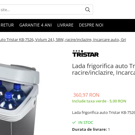
 RETUR
GARANTIE 4 ANI
LIVRARE
DESPRE NOI
auto Tristar KB-7526, Volum 24 l, 58W, racire/inclazire, Incarcare auto, Gri
Lada frigorifica auto T
racire/inclazire, Incarc
360,97 RON
Include taxa verde - 5,00 RON
Lada frigorifica auto Tristar KB-7526
IN STOC
Durata de livrare:
1