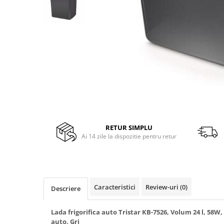
Side by side
Cuptoare cu microunde
Cuptoare cu microunde
Hote
Hote de bucatarie
Incorporabile
Aparate frigorifice incorporabile
Cuptoare cu microunde
incorporabile
Hote incorporabile
RETUR SIMPLU
Ai 14 zile la dispozitie pentru retur
Plite incorporabile
Masini spalat vase
Masini de spalat vase incorporabile
Plite
Caracteristici
Review-uri
(0)
Descriere
Incorporabile
Plite standard
Lada frigorifica auto Tristar KB-7526, Volum 24 l, 58W,
Vitrine frigorifice
auto, Gri