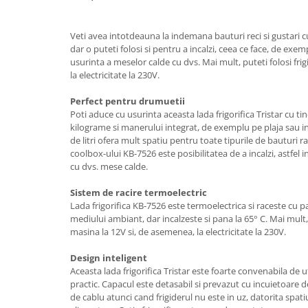
Vitrine pentru vinuri
Veti avea intotdeauna la indemana bauturi reci si gustari cu
Electrocasnice Mici
dar o puteti folosi si pentru a incalzi, ceea ce face, de exe
Accesorii aspiratoare
usurinta a meselor calde cu dvs. Mai mult, puteti folosi frigid
la electricitate la 230V.
Aparate de bucatarie
Aparate de gatit cu aburi
Perfect pentru drumuetii
Poti aduce cu usurinta aceasta lada frigorifica Tristar cu ti
Aparate de preparat desert
kilograme si manerului integrat, de exemplu pe plaja sau 
Aparate de vidat
de litri ofera mult spatiu pentru toate tipurile de bauturi ra
Ascutitor cutite
coolbox-ului KB-7526 este posibilitatea de a incalzi, astfel i
cu dvs. mese calde.
Blendere
Cântare de bucătărie
Sistem de racire termoelectric
Lada frigorifica KB-7526 este termoelectrica si raceste cu 
Feliatoare
mediului ambiant, dar incalzeste si pana la 65° C. Mai mult, f
Fierbătoare
masina la 12V si, de asemenea, la electricitate la 230V.
Friteuze
Design inteligent
Grătare electrice
Aceasta lada frigorifica Tristar este foarte convenabila de ut
Masini de gheata
practic. Capacul este detasabil si prevazut cu incuietoare d
Masini de paine
de cablu atunci cand frigiderul nu este in uz, datorita spati