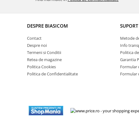
aparat de calcat vertical
Aparate de scame
Fiare de calcat
DESPRE BIASICOM
SUPORT 
Statii de calcat
Contact
Metode de
Aparate de masaj
Despre noi
Info trans
Aparate de ras electrice
Termeni si Conditii
Politica d
Aparate de tuns
Retea de magazine
Garantia 
Politica Cookies
Formular 
Aparate faciale
Politica de Confidentialitate
Formular 
Aspiratoare
Aspiratoare de geamuri
Cuptoare cu microunde
Cuptoare electrice
Cântare corporale
Epilatoare
Ingrijire locuinta