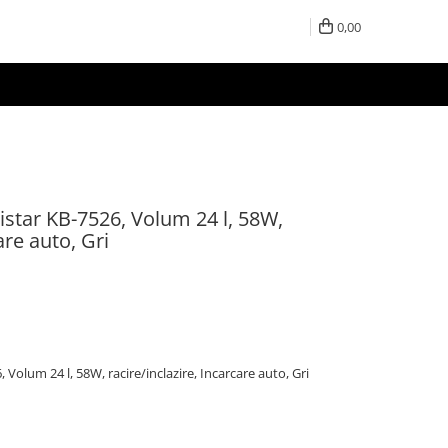
0,00
ristar KB-7526, Volum 24 l, 58W,
are auto, Gri
, Volum 24 l, 58W, racire/inclazire, Incarcare auto, Gri