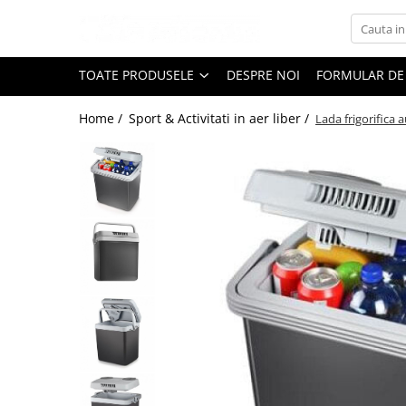
Toate Produsele
TOATE PRODUSELE
DESPRE NOI
FORMULAR DE
Black Friday
Home /
Sport & Activitati in aer liber /
Lada frigorifica 
Electrocasnice Mari
Aparate frigorifice
Aparat cuburi de gheata
Combine frigorifice
Congelatoare
Congelatoare verticale
Frigidere
Frigidere cu doua usi
Frigidere cu o usa
Lazi frigorifice
Minibaruri
Racitoare