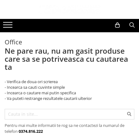
Toate Produsele
Black Friday
Office
Electrocasnice Mari
Ne pare rau, nu am gasit produse
Aparate frigorifice
care sa se potriveasca cu cautarea
Aparat cuburi de gheata
ta
Combine frigorifice
Congelatoare
- Verifica de doua ori scrierea
Congelatoare verticale
- Incearca sa cauti cuvinte simple
Frigidere
- Incearca o cautare mai putin specifica
- Va puteti restrange rezultatele cautarii ulterior
Frigidere cu doua usi
Frigidere cu o usa
Lazi frigorifice
Minibaruri
Pentru mai multe informatii te rog sa ne contactezi la numarul de
telefon
0374.816.222
Racitoare