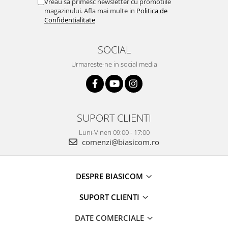
Vreau sa primesc newsletter cu promotiile
Masini de tocat
magazinului. Afla mai multe in
Politica de
Mixere
Confidentialitate
Multicooker
Prăjitoare de pâine
SOCIAL
Rasnite condimente
Urmareste-ne in social media
Razatoare
Roboti de bucatarie
Sandwich-maker
Storcătoare
SUPORT CLIENTI
Aparate de cafea
Luni-Vineri 09:00 - 17:00
Accesorii
comenzi@biasicom.ro
Cafetiere
Espressoare
DESPRE BIASICOM
Râșnițe de cafea
Aparate de curatat bijuterii
SUPORT CLIENTI
Aparate de curățat cu aburi
DATE COMERCIALE
Aparate de ingrijire tesaturi