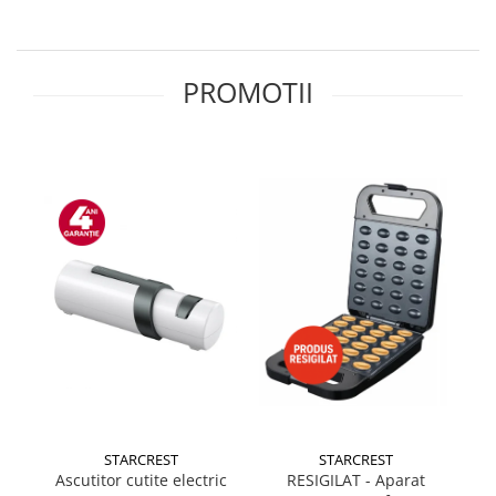
Side by side
Cuptoare cu microunde
Cuptoare cu microunde
PROMOTII
Hote
Hote de bucatarie
Incorporabile
Aparate frigorifice incorporabile
Cuptoare cu microunde
incorporabile
Hote incorporabile
Plite incorporabile
Masini spalat vase
Masini de spalat vase incorporabile
Plite
Incorporabile
STARCREST
STARCREST
Plite standard
Ascutitor cutite electric
RESIGILAT - Aparat
Vitrine frigorifice