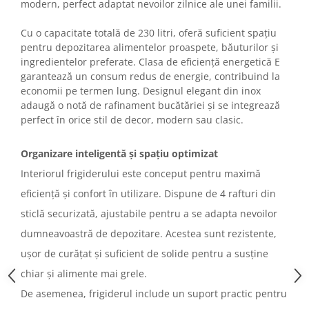
modern, perfect adaptat nevoilor zilnice ale unei familii.
Aparate de bucatarie
Cu o capacitate totală de 230 litri, oferă suficient spațiu
Aparate de gatit cu aburi
pentru depozitarea alimentelor proaspete, băuturilor și
Aparate de preparat desert
ingredientelor preferate. Clasa de eficiență energetică E
garantează un consum redus de energie, contribuind la
Aparate de vidat
economii pe termen lung. Designul elegant din inox
Ascutitor cutite
adaugă o notă de rafinament bucătăriei și se integrează
Blendere
perfect în orice stil de decor, modern sau clasic.
Cântare de bucătărie
Feliatoare
Organizare inteligentă și spațiu optimizat
Fierbătoare
Interiorul frigiderului este conceput pentru maximă
Friteuze
eficiență și confort în utilizare. Dispune de 4 rafturi din
Grătare electrice
sticlă securizată, ajustabile pentru a se adapta nevoilor
Masini de gheata
dumneavoastră de depozitare. Acestea sunt rezistente,
Masini de paine
ușor de curățat și suficient de solide pentru a susține
Masini de tocat
chiar și alimente mai grele.
Mixere
Multicooker
De asemenea, frigiderul include un suport practic pentru