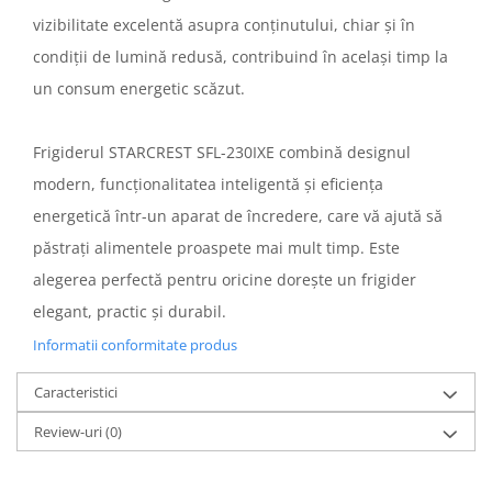
Statii de calcat
vizibilitate excelentă asupra conținutului, chiar și în
Aparate de masaj
condiții de lumină redusă, contribuind în același timp la
Aparate de ras electrice
un consum energetic scăzut.
Aparate de tuns
Aparate faciale
Frigiderul STARCREST SFL-230IXE combină designul
Aspiratoare
modern, funcționalitatea inteligentă și eficiența
energetică într-un aparat de încredere, care vă ajută să
Aspiratoare de geamuri
păstrați alimentele proaspete mai mult timp. Este
Cuptoare cu microunde
alegerea perfectă pentru oricine dorește un frigider
Cuptoare electrice
elegant, practic și durabil.
Cântare corporale
Informatii conformitate produs
Epilatoare
Ingrijire locuinta
Caracteristici
Aspiratoare
Review-uri
(0)
Mopuri electrice cu abur
Ingrijire personala