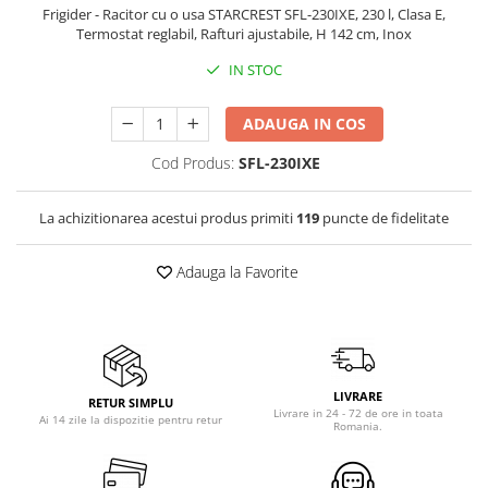
Frigider - Racitor cu o usa STARCREST SFL-230IXE, 230 l, Clasa E,
Aparate frigorifice incorporabile
Termostat reglabil, Rafturi ajustabile, H 142 cm, Inox
Aragazuri incorporabile
IN STOC
Congelatoare incorporabile
Cuptoare cu microunde
incorporabile
ADAUGA IN COS
Cuptoare incorporabile
Cod Produs:
SFL-230IXE
Hote incorporabile
Hote incorporabile incorporabile
La achizitionarea acestui produs primiti
119
puncte de fidelitate
Plite incorporabile
Masini de spalat rufe
Adauga la Favorite
Amortizoare
Masini de spalat cu uscator
Masini de spalat rufe automate
Masini de spalat rufe cu uscator
LIVRARE
RETUR SIMPLU
Masini de spalat rufe
Livrare in 24 - 72 de ore in toata
Ai 14 zile la dispozitie pentru retur
Romania.
semiautomate
Masini de spalat rufe standard