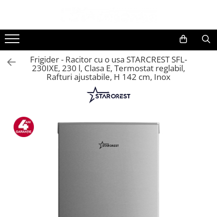
Toate Produsele
Black Friday
Frigider - Racitor cu o usa STARCREST SFL-
Electrocasnice Mari
230IXE, 230 l, Clasa E, Termostat reglabil,
Rafturi ajustabile, H 142 cm, Inox
Accesorii
Aparate frigorifice
Accesorii frigorifice
Aparat cuburi de gheata
Combine frigorifice
Congelatoare
Congelatoare verticale
Frigidere
Frigidere cu doua usi
Frigidere cu o usa
Lazi frigorifice