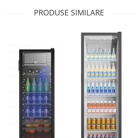
Cantare corporale
PRODUSE SIMILARE
Ingrijire tesaturi
Statii de calcat
Masini de cusut
Ondulatoare
Perii de par electrice
Periute de dinti electrice
Pile electrice
Placi de indreptat parul
Plite
Preparare alimente
Masini de tocat
Preparare ceai si cafea
Aparate de spumat lapte
Espressoare