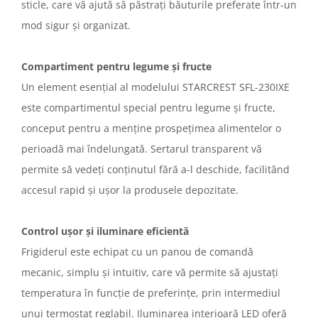
Prăjitoare de pâine
sticle, care vă ajută să păstrați băuturile preferate într-un
Rasnite condimente
mod sigur și organizat.
Razatoare
Roboti de bucatarie
Compartiment pentru legume și fructe
Sandwich-maker
Un element esențial al modelului STARCREST SFL-230IXE
Storcătoare
este compartimentul special pentru legume și fructe,
Aparate de cafea
conceput pentru a menține prospețimea alimentelor o
Accesorii
perioadă mai îndelungată. Sertarul transparent vă
Cafetiere
permite să vedeți conținutul fără a-l deschide, facilitând
Espressoare
accesul rapid și ușor la produsele depozitate.
Râșnițe de cafea
Aparate de curatat bijuterii
Aparate de curățat cu aburi
Control ușor și iluminare eficientă
Frigiderul este echipat cu un panou de comandă
Aparate de ingrijire tesaturi
mecanic, simplu și intuitiv, care vă permite să ajustați
aparat de calcat vertical
temperatura în funcție de preferințe, prin intermediul
Aparate de scame
Fiare de calcat
unui termostat reglabil. Iluminarea interioară LED oferă