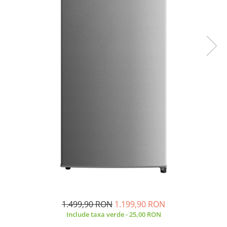
Minibaruri
Racitoare
Side by side
Aragazuri
Aragazuri mixte
Aragazuri pe gaz
Cuptoare
Incorporabile
Cuptoare cu microunde
Cuptoare cu microunde
Detergenti lichid
Dulapuri Frigorifice
Hote
Hote de bucatarie
1.499,90 RON
1.199,90 RON
Hote traditionale
Include taxa verde - 25,00 RON
Incorporabile