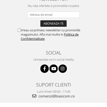
Aparate foto Mirrorless
Nu rata ofertele si promotiile noastre
Carduri memorie
Obiective
Audio
Boxe portabile
Vreau sa primesc newsletter cu promotiile
Caști
magazinului. Afla mai multe in
Politica de
Confidentialitate
MP3/MP4 playere
Radio
SOCIAL
Sisteme audio
Soundbar
Urmareste-ne in social media
Auto
Accesorii electronice Auto
Compresoare auto
SUPORT CLIENTI
Auto-Moto
Luni-Vineri 09:00 - 17:00
Camere auto
comenzi@biasicom.ro
Baterii
Baterii portabile