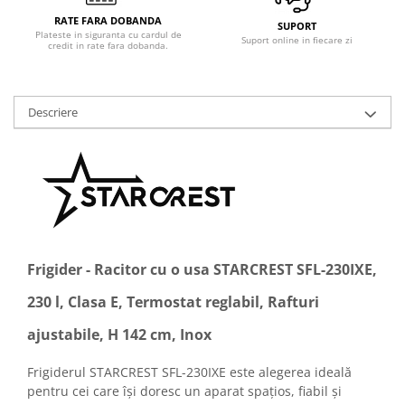
Uscatoare de rufe
RATE FARA DOBANDA
Masini spalat vase
SUPORT
Plateste in siguranta cu cardul de
Suport online in fiecare zi
credit in rate fara dobanda.
Masini de spalat vase incorporabile
Masini de spalat vase
independente
Descriere
odorizante
Open Box
Plite
Incorporabile
Plite standard
Uscatoare de rufe
Frigider - Racitor cu o usa STARCREST SFL-230IXE,
Uscatoare cu condensare
230 l, Clasa E, Termostat reglabil, Rafturi
Uscatoare cu pompa de caldura
Vitrine frigorifice
ajustabile, H 142 cm, Inox
Vitrine pentru vinuri
Frigiderul STARCREST SFL-230IXE este alegerea ideală
Electrocasnice Mici
pentru cei care își doresc un aparat spațios, fiabil și
Accesorii aspiratoare