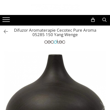
Toate Produsele
Black Friday
Difuzor Aromaterapie Cecotec Pure Aroma
Electrocasnice Mari
05285 150 Yang Wenge
Aparate frigorifice
Aparat cuburi de gheata
Combine frigorifice
Congelatoare
Congelatoare verticale
Frigidere
Frigidere cu doua usi
Frigidere cu o usa
Lazi frigorifice
Minibaruri
Racitoare