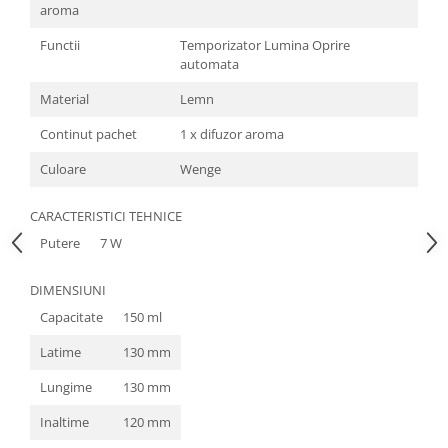
Masini de tocat
aroma
Mixere
Functii
Temporizator Lumina Oprire
Multicooker
automata
Prăjitoare de pâine
Material
Lemn
Rasnite condimente
Continut pachet
1 x difuzor aroma
Razatoare
Roboti de bucatarie
Culoare
Wenge
Sandwich-maker
Storcătoare
CARACTERISTICI TEHNICE
Aparate de cafea
Putere
7 W
Accesorii
DIMENSIUNI
Cafetiere
Capacitate
150 ml
Espressoare
Râșnițe de cafea
Latime
130 mm
Aparate de curatat bijuterii
Lungime
130 mm
Aparate de curățat cu aburi
Inaltime
120 mm
Aparate de ingrijire tesaturi