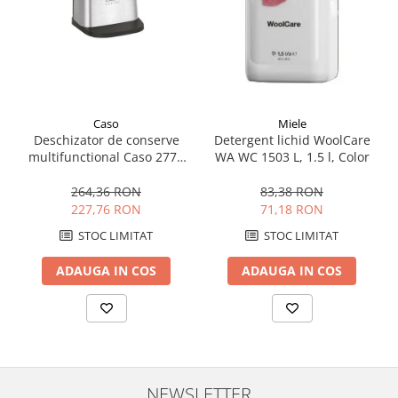
Aspiratoare
Mopuri electrice cu abur
Ingrijire personala
Cantare corporale
Ingrijire tesaturi
Caso
Miele
Deschizator de conserve
Detergent lichid WoolCare
Statii de calcat
multifunctional Caso 2775
WA WC 1503 L, 1.5 l, Color
Masini de cusut
D10, 68 W, Accesoriu
pentru sticle si ascutirea
264,36 RON
83,38 RON
Ondulatoare
cutitelor, Inox/Negru
227,76 RON
71,18 RON
Perii de par electrice
STOC LIMITAT
STOC LIMITAT
Periute de dinti electrice
ADAUGA IN COS
ADAUGA IN COS
Pile electrice
Placi de indreptat parul
Plite
Preparare alimente
Masini de tocat
NEWSLETTER