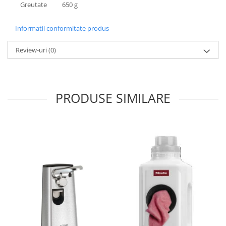
Greutate
650 g
aparat de calcat vertical
Aparate de scame
Informatii conformitate produs
Fiare de calcat
Review-uri
(0)
Statii de calcat
Aparate de masaj
Aparate de ras electrice
PRODUSE SIMILARE
Aparate de tuns
Aparate faciale
Aspiratoare
Aspiratoare de geamuri
Cuptoare cu microunde
Cuptoare electrice
Cântare corporale
Epilatoare
Ingrijire locuinta