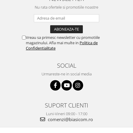
Preparare ceai si cafea
Nu rata ofertele si promotiile noastre
Aparate de spumat lapte
Espressoare
Preparare desert
accesori inghetata
Vreau sa primesc newsletter cu promotiile
magazinului. Afla mai multe in
Politica de
Aparate de facut inghetata
Confidentialitate
Preparare paine
Masini de facut paine
SOCIAL
Prajitoare de paine
Urmareste-ne in social media
Storcatoare
Storcatoare
Tigai
TV, Electronice & Gaming
SUPORT CLIENTI
Accesorii & Periferice
Luni-Vineri 09:00 - 17:00
comenzi@biasicom.ro
Baterii si acumulatori
Aparate foto & accesorii