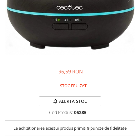
Side by side
Cuptoare cu microunde
Cuptoare cu microunde
Hote
Hote de bucatarie
Incorporabile
Aparate frigorifice incorporabile
Cuptoare cu microunde
incorporabile
96,59 RON
Hote incorporabile
STOC EPUIZAT
Plite incorporabile
Masini spalat vase
ALERTA STOC
Masini de spalat vase incorporabile
Plite
Cod Produs:
05285
Incorporabile
La achizitionarea acestui produs primiti
9
puncte de fidelitate
Plite standard
Vitrine frigorifice