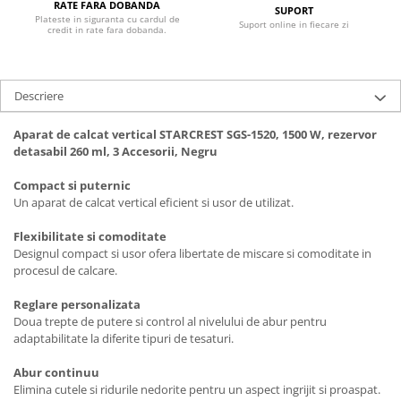
Ingrijire locuinta
RATE FARA DOBANDA
Televizoare
SUPORT
Plateste in siguranta cu cardul de
Suport online in fiecare zi
Aspiratoare
Videoproiectoare & Accesorii
credit in rate fara dobanda.
Mopuri electrice cu abur
Accesorii videoproiectoare
Ingrijire personala
Ecrane de proiectie
Descriere
Cantare corporale
Tabla interactiva
Ingrijire tesaturi
Videoproiectoare
Aparat de calcat vertical STARCREST SGS-1520, 1500 W, rezervor
detasabil 260 ml, 3 Accesorii, Negru
Statii de calcat
Masini de cusut
Compact si puternic
Un aparat de calcat vertical eficient si usor de utilizat.
Ondulatoare
Perii de par electrice
Flexibilitate si comoditate
Designul compact si usor ofera libertate de miscare si comoditate in
Periute de dinti electrice
procesul de calcare.
Pile electrice
Reglare personalizata
Placi de indreptat parul
Doua trepte de putere si control al nivelului de abur pentru
adaptabilitate la diferite tipuri de tesaturi.
Plite
Abur continuu
Preparare alimente
Elimina cutele si ridurile nedorite pentru un aspect ingrijit si proaspat.