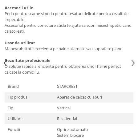
Masini de tocat
Accesorii utile
Preparare ceai si cafea
Peria pentru scame si peria pentru tesaturi delicate pentru rezultate
Aparate de spumat lapte
impecabile.
Accesoriul pentru conectare sticla te ajuta sa econimisesti spatiu cand
Espressoare
calatoresti.
Preparare desert
Usor de utilizat
accesori inghetata
Manevrabilitate excelenta pe haine atarnate sau suprafete plane.
Aparate de facut inghetata
Preparare paine
Rezultate profesionale
O solutie rapida si eficienta pentru obtinerea unor haine perfect
Masini de facut paine
calcate la domiciliu.
Prajitoare de paine
Storcatoare
Brand
STARCREST
Storcatoare
Tip produs
Aparat de calcat cu aburi
Tigai
Tip
Vertical
Utilizare
Rezidential
Functii
Oprire automata
Sistem blocare