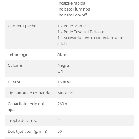
Incalzire rapida
Indicator luminos
Indicator on/off
Continut pachet
1 x Perie scame
1 x Perie Tesaturi Delicate
1 x Accesoriu pentru conectare apa
sticla
Tehnologie
Aburi
Culoare
Negru
Gri
Putere
1500 W
Tip panou de comanda
Mecanic
Capacitate recipient
260 ml
apa
Trepte de viteza
2
Debit jet abur (g/min)
50