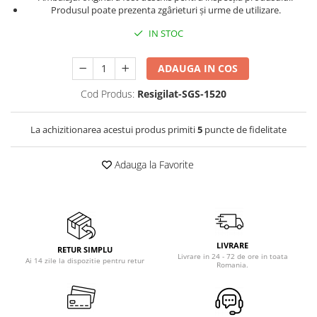
Birouri gaming
Aparate de ingrijire tesaturi
Produsul poate prezenta zgârieturi și urme de utilizare.
Console Hardware
aparat de calcat vertical
IN STOC
Ochelari VR Gaming
Aparate de scame
Scaune gaming
Fiare de calcat
ADAUGA IN COS
Console Jocuri
Statii de calcat
Cod Produs:
Resigilat-SGS-1520
Home Cinema & Audio
Aparate de masaj
Mediaplayere
Aparate de ras electrice
La achizitionarea acestui produs primiti
5
puncte de fidelitate
Sisteme audio
Aparate de tuns
Imprimante & Scannere
Adauga la Favorite
Aparate faciale
Monitoare
Aspiratoare
Playere, Boxe & Casti
Aspiratoare de geamuri
Radio cu ceas & portabile
Cuptoare cu microunde
Radio
LIVRARE
RETUR SIMPLU
Cuptoare electrice
Livrare in 24 - 72 de ore in toata
Ai 14 zile la dispozitie pentru retur
Televizoare & accesorii
Romania.
Cântare corporale
Accesorii smart TV
Epilatoare
Suporturi TV / Monitor