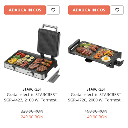
ADAUGA IN COS
ADAUGA IN COS
STARCREST
STARCREST
Gratar electric STARCREST
Gratar electric STARCREST
SGR-4423, 2100 W, Termostat
SGR-4726, 2000 W, Termostat
reglabil, Placi cu invelis
reglabil, Placa cu invelis
ceramic tip grill/neted,
ceramic tip grill/neted,
329,90 RON
199,90 RON
Suprafata de gatire 44 x 23.5
Suprafata de gatire 47 x 26.5
249,90 RON
149,90 RON
cm, Spatula curatare,
cm, Negru/Inox
Negru/Inox