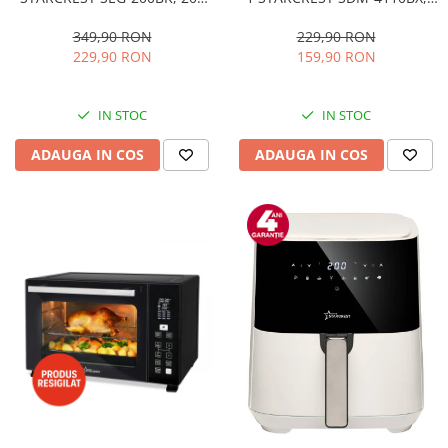
800W, placi detasabile cu
W, 7 moduri de taiere, Negru
Bucatarie & Servire
invelis ceramic pentru vafe,
229,90 RON
349,90 RON
nuci, gogosi si smile
Cutite & seturi
159,90 RON
229,90 RON
sandwich, negru
Iluminat & electrice
Prelungitoare
IN STOC
IN STOC
Sport & Activitati in aer liber
ADAUGA IN COS
ADAUGA IN COS
Cutii frigorifice
Climatizare & incalzire
Accesorii aparate climatizare
Aeroterme
Aparate de spalat cu presiune
Calorifere electrice
Climatizare
Purificatoare
Ingrijire personala
Aparate & Accesorii ingrijire