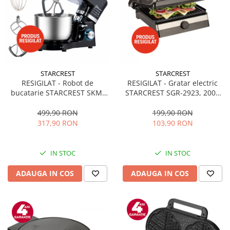
STARCREST
STARCREST
RESIGILAT - Robot de
RESIGILAT - Gratar electric
bucatarie STARCREST SKM-
STARCREST SGR-2923, 2000
1500BK, 1500W, Bol 5.5 L Inox,
W, Placi Grill, Deschidere
5 Accesorii, 6 Viteze + Pulse,
180°, Suprafata gatire 29 x 23
499,90 RON
199,90 RON
Angrenaje metalice, Negru +
cm, Termostat Reglabil, Inox /
317,90 RON
103,90 RON
Inox
Negru
IN STOC
IN STOC
ADAUGA IN COS
ADAUGA IN COS