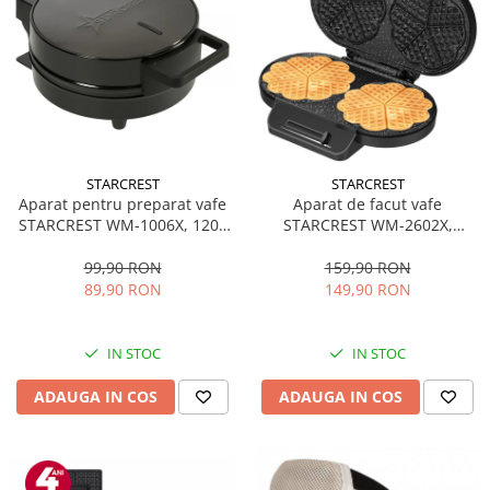
STARCREST
STARCREST
Aparat pentru preparat vafe
Aparat de facut vafe
STARCREST WM-1006X, 1200
STARCREST WM-2602X,
W, 5 vafe, Placi antiaderente,
1200W, Suprafata dubla,
Indicator luminos, Negru-Inox
Buton reglare temperatura,
99,90 RON
159,90 RON
Placi cu invelis ceramic,
89,90 RON
149,90 RON
Negru/Inox
IN STOC
IN STOC
ADAUGA IN COS
ADAUGA IN COS