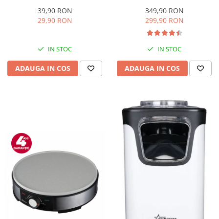
W, Cos Dublu, 9 litri,
50 bucati, 20x30 cm,
Termostat 80 - 200 °C, 8
rezistente, reutilizabile, sous
349,90 RON
39,90 RON
programe predefinite, Negru
vide, lavabile in masina de
299,90 RON
29,90 RON
spalat, fara BPA, transparent
IN STOC
IN STOC
ADAUGA IN COS
ADAUGA IN COS