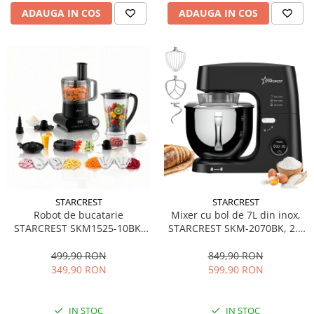
ADAUGA IN COS
ADAUGA IN COS
STARCREST
STARCREST
Robot de bucatarie
Mixer cu bol de 7L din inox,
STARCREST SKM1525-10BK,
STARCREST SKM-2070BK, 2.1
1500W, Bol 2.5 L, 10 Accesorii,
kg aluat, putere 2000W, 3
Control digital, Timer, Blender
accesorii din inox, 8 viteze +
499,90 RON
849,90 RON
2 L, Negru
Turbo, Negru
349,90 RON
599,90 RON
IN STOC
IN STOC