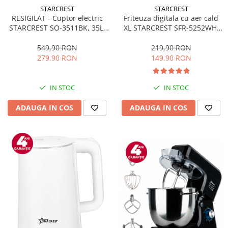
personala
STARCREST
STARCREST
RESIGILAT - Cuptor electric
Friteuza digitala cu aer cald
Uscatoare de par
STARCREST SO-3511BK, 35L,
XL STARCREST SFR-5252WH,
Obiecte sanitare
1500W, Rotisor, Convectie, 12
1450 W, 5 Litri, Termostat 80 -
Accesorii
Programe predefinite,
200 °C, 8 programe
549,90 RON
219,90 RON
Interfata digitala, Negru
predefinite, Alb
279,90 RON
149,90 RON
Alte obiecte sanitare
Resigilate
IN STOC
IN STOC
ADAUGA IN COS
ADAUGA IN COS