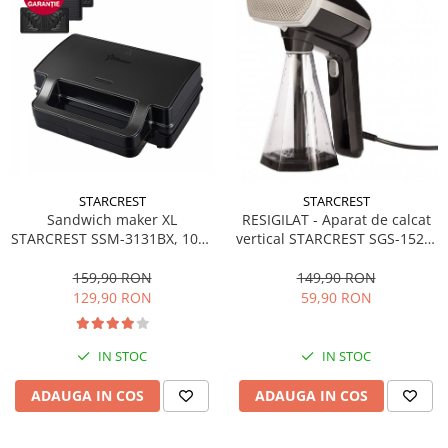
STARCREST
STARCREST
Sandwich maker XL
RESIGILAT - Aparat de calcat
STARCREST SSM-3131BX, 1000
vertical STARCREST SGS-1520,
W, 3 placi detasabile
1500 W, Rezervor detasabil
antiadezive: sandwich, waffle
260 ml, 3 Accesorii, Negru
159,90 RON
149,90 RON
si grill, Dark Inox
129,90 RON
59,90 RON
IN STOC
IN STOC
ADAUGA IN COS
ADAUGA IN COS