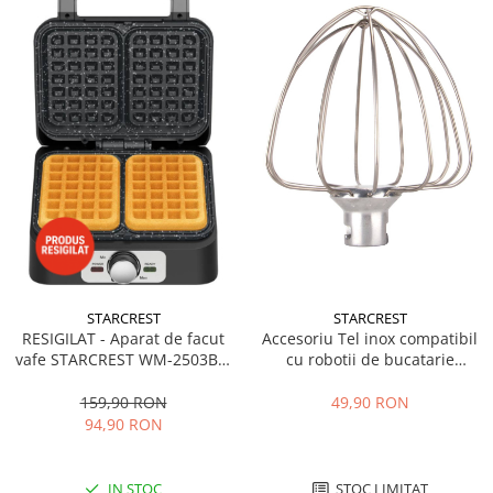
STARCREST
STARCREST
Accesoriu Tel inox compatibil
RESIGILAT - Aparat de facut
cu robotii de bucatarie
vafe STARCREST WM-2503BX,
Starcrest SKM-1500BK / SKM-
1600W, Buton reglare
1500RD
temperatura, Placi cu invelis
49,90 RON
159,90 RON
ceramic, Negru/Inox
94,90 RON
STOC LIMITAT
IN STOC