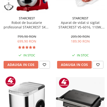
STARCREST
STARCREST
Robot de bucatarie
Aparat de vidat si sigilat
profesional STARCREST SKM-
STARCREST VS-6016, 110W,
2002RD, 2000 W, Bol 10 L Inox,
Touch Control, 5 Functii,
5 Accesorii, 6 Viteze + Pulse,
Furtun de vidare caserole,
799,90 RON
209,90 RON
Angrenaje metalice, Rosu
Cutter incorporat, Negru/Inox
699,90 RON
189,90 RON
IN STOC
IN STOC
ADAUGA IN COS
ADAUGA IN COS