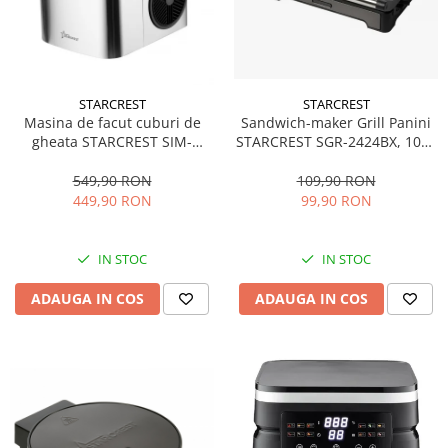
STARCREST
STARCREST
Sandwich-maker Grill Panini
Masina de facut cuburi de
STARCREST SGR-2424BX, 1000
gheata STARCREST SIM-
W, Placi Grill cu Invelis
1201IX, Capacitate 12Kg/24h,
Ceramic, Deschidere 180°,
Doua dimensiuni pentru
109,90 RON
549,90 RON
Suprafata de gatire 23 x 14
cuburi, Rezervor apa 1.3 l,
99,90 RON
449,90 RON
cm, Negru/Dark inox
Inox
IN STOC
IN STOC
ADAUGA IN COS
ADAUGA IN COS