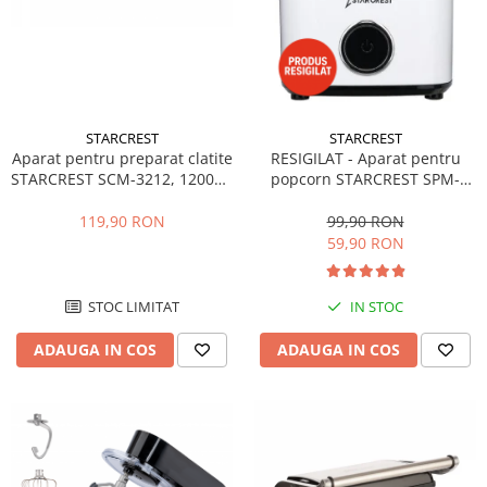
STARCREST
STARCREST
Aparat pentru preparat clatite
RESIGILAT - Aparat pentru
STARCREST SCM-3212, 1200W,
popcorn STARCREST SPM-
Placa cu invelis ceramic
1100WH, 1100 W, Alb/Negru
antiaderent, 30 cm, Inox /
119,90 RON
99,90 RON
Negru
59,90 RON
STOC LIMITAT
IN STOC
ADAUGA IN COS
ADAUGA IN COS