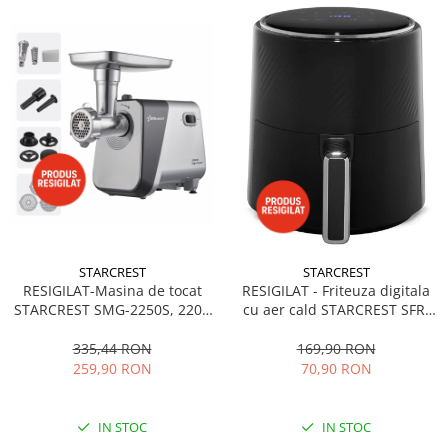
STARCREST
STARCREST
RESIGILAT-Masina de tocat
RESIGILAT - Friteuza digitala
STARCREST SMG-2250S, 2200
cu aer cald STARCREST SFR-
W, Accesoriu rosii si carnati, 3
3560BK, 1300W, 3.5 Litri,
site de taiere, Cutit inox, Gri
Termostat 80 - 200 °C, 6
335,44 RON
169,90 RON
programe predefinite, Negru
259,90 RON
70,90 RON
IN STOC
IN STOC