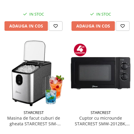
inox, Negru/Inox
Alte accesorii foto & video
Aparate foto compacte
IN STOC
IN STOC
Aparate foto DSLR
ADAUGA IN COS
ADAUGA IN COS
Aparate foto Mirrorless
Carduri memorie
Obiective
Audio
Boxe portabile
Caști
MP3/MP4 playere
Radio
Sisteme audio
Soundbar
Auto
STARCREST
STARCREST
Accesorii electronice Auto
Masina de facut cuburi de
Cuptor cu microunde
gheata STARCREST SIM-
STARCREST SMW-2012BK,
Compresoare auto
1125IX, Capacitate 11-
700W, Capacitate 20 L, Control
Auto-Moto