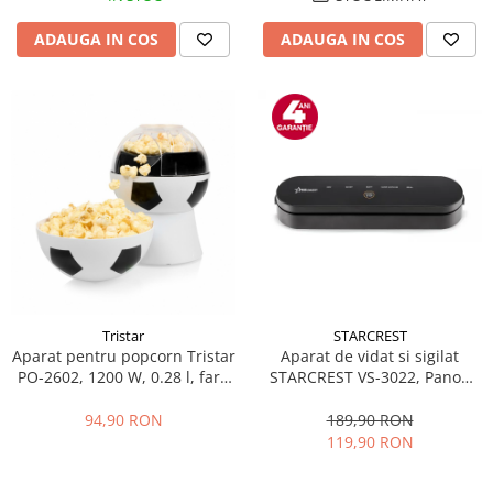
ADAUGA IN COS
ADAUGA IN COS
Tristar
STARCREST
Aparat pentru popcorn Tristar
Aparat de vidat si sigilat
PO-2602, 1200 W, 0.28 l, fara
STARCREST VS-3022, Panou
ulei, bol dozare, 3 minute
comanda Touch , Vidare
preparare ,picioare anti-
umed/uscata, 5 Functii, Ideal
94,90 RON
189,90 RON
alunecare, ON/OFF, Alb/Negru
pentru alimente sensibile,
119,90 RON
Cutter incorporat, 10 Pungi
incluse, Negru