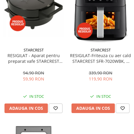
STARCREST
STARCREST
RESIGILAT - Aparat pentru
RESIGILAT-Friteuza cu aer cald
preparat vafe STARCREST
STARCREST SFR-7020WBK, 7
WM-1006X, 1200 W, 5 vafe,
Litri, 2 Elemente incalzire
Placi antiaderente, Indicator
superioara / inferioara, 2000
94,90 RON
339,90 RON
luminos, Negru-Inox
W, Termostat 80 - 200 °C, 12
59,90 RON
119,90 RON
programe predefinite, Negru
IN STOC
IN STOC
ADAUGA IN COS
ADAUGA IN COS