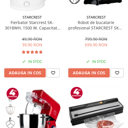
STARCREST
STARCREST
Fierbator Starcrest SK-
Robot de bucatarie
3018WH, 1500 W, Capacitate
profesional STARCREST SKM-
1.8 L, Oprire automata, Alb
2002BK, 2000 W, Bol 10 L Inox,
5 Accesorii, 6 Viteze + Pulse,
49,90 RON
799,90 RON
Angrenaje metalice, Negru
39,90 RON
699,90 RON
IN STOC
IN STOC
ADAUGA IN COS
ADAUGA IN COS