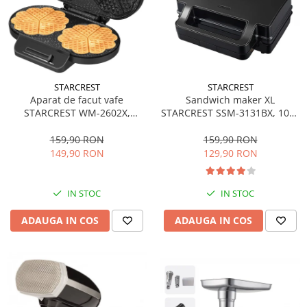
STARCREST
STARCREST
Aparat de facut vafe
Sandwich maker XL
STARCREST WM-2602X,
STARCREST SSM-3131BX, 1000
1200W, Suprafata dubla,
W, 3 placi detasabile
Buton reglare temperatura,
antiadezive: sandwich, waffle
159,90 RON
159,90 RON
Placi cu invelis ceramic,
si grill, Dark Inox
149,90 RON
129,90 RON
Negru/Inox
IN STOC
IN STOC
ADAUGA IN COS
ADAUGA IN COS