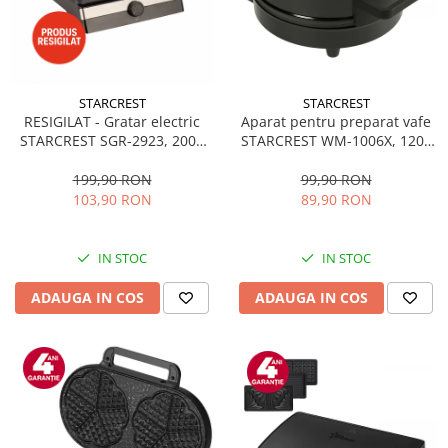
STARCREST
STARCREST
RESIGILAT - Gratar electric
Aparat pentru preparat vafe
STARCREST SGR-2923, 2000
STARCREST WM-1006X, 1200
W, Placi Grill, Deschidere
W, 5 vafe, Placi antiaderente,
180°, Suprafata gatire 29 x 23
Indicator luminos, Negru-Inox
199,90 RON
99,90 RON
cm, Termostat Reglabil, Inox /
103,90 RON
89,90 RON
Negru
IN STOC
IN STOC
ADAUGA IN COS
ADAUGA IN COS