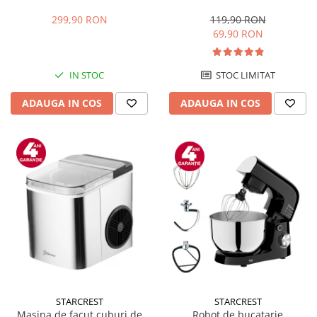
700W, Capacitate 20 L, Control
SCM-3212, 1200W, Placa cu
mecanic, 6 Trepte de putere,
invelis ceramic antiaderent,
299,90 RON
119,90 RON
Negru
30 cm, Inox / Negru
69,90 RON
IN STOC
STOC LIMITAT
ADAUGA IN COS
ADAUGA IN COS
STARCREST
STARCREST
Robot de bucatarie
Masina de facut cuburi de