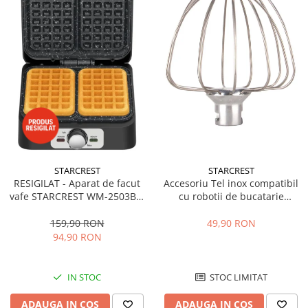
STARCREST
STARCREST
Accesoriu Tel inox compatibil
RESIGILAT - Aparat de facut
cu robotii de bucatarie
vafe STARCREST WM-2503BX,
Starcrest SKM-1500BK / SKM-
1600W, Buton reglare
1500RD
temperatura, Placi cu invelis
49,90 RON
159,90 RON
ceramic, Negru/Inox
94,90 RON
STOC LIMITAT
IN STOC
ADAUGA IN COS
ADAUGA IN COS