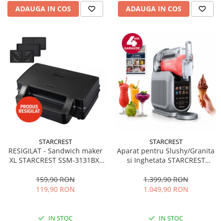
ADAUGA IN COS
ADAUGA IN COS
STARCREST
STARCREST
RESIGILAT - Sandwich maker
Aparat pentru Slushy/Granita
XL STARCREST SSM-3131BX,
si Inghetata STARCREST
1000 W, 3 placi detasabile
IceMix SSI-2518PRO, 2.5L,
antiadezive: sandwich, waffle
Panou de control tactil, 8
159,90 RON
1.399,90 RON
si grill, Dark Inox
Programe, Carte retete,
119,90 RON
1.049,90 RON
Gri/Negru
IN STOC
IN STOC