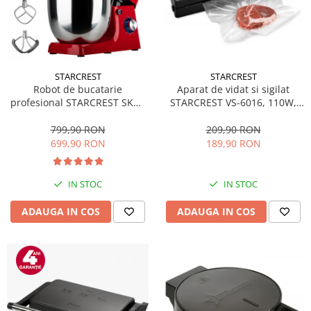
STARCREST
STARCREST
Robot de bucatarie
Aparat de vidat si sigilat
profesional STARCREST SKM-
STARCREST VS-6016, 110W,
2002RD, 2000 W, Bol 10 L Inox,
Touch Control, 5 Functii,
5 Accesorii, 6 Viteze + Pulse,
Furtun de vidare caserole,
799,90 RON
209,90 RON
Angrenaje metalice, Rosu
Cutter incorporat, Negru/Inox
699,90 RON
189,90 RON
IN STOC
IN STOC
ADAUGA IN COS
ADAUGA IN COS