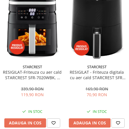
STARCREST
STARCREST
RESIGILAT-Friteuza cu aer cald
RESIGILAT - Friteuza digitala
STARCREST SFR-7020WBK, 7
cu aer cald STARCREST SFR-
Litri, 2 Elemente incalzire
3560BK, 1300W, 3.5 Litri,
superioara / inferioara, 2000
Termostat 80 - 200 °C, 6
339,90 RON
169,90 RON
W, Termostat 80 - 200 °C, 12
programe predefinite, Negru
119,90 RON
70,90 RON
programe predefinite, Negru
IN STOC
IN STOC
ADAUGA IN COS
ADAUGA IN COS