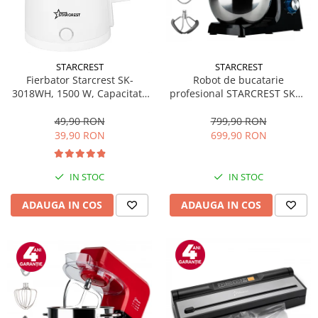
STARCREST
STARCREST
Fierbator Starcrest SK-
Robot de bucatarie
3018WH, 1500 W, Capacitate
profesional STARCREST SKM-
1.8 L, Oprire automata, Alb
2002BK, 2000 W, Bol 10 L Inox,
5 Accesorii, 6 Viteze + Pulse,
49,90 RON
799,90 RON
Angrenaje metalice, Negru
39,90 RON
699,90 RON
IN STOC
IN STOC
ADAUGA IN COS
ADAUGA IN COS