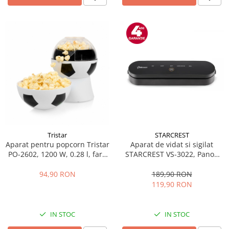
Tristar
STARCREST
Aparat pentru popcorn Tristar
Aparat de vidat si sigilat
PO-2602, 1200 W, 0.28 l, fara
STARCREST VS-3022, Panou
ulei, bol dozare, 3 minute
comanda Touch , Vidare
preparare ,picioare anti-
umed/uscata, 5 Functii, Ideal
94,90 RON
189,90 RON
alunecare, ON/OFF, Alb/Negru
pentru alimente sensibile,
119,90 RON
Cutter incorporat, 10 Pungi
incluse, Negru
IN STOC
IN STOC