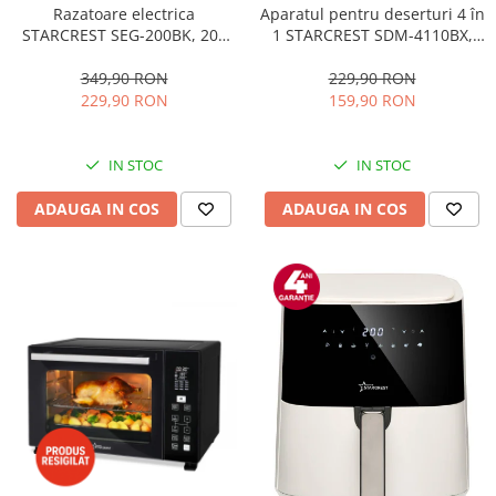
Aparatul pentru deserturi 4 în
Razatoare electrica
1 STARCREST SDM-4110BX,
STARCREST SEG-200BK, 200
800W, placi detasabile cu
W, 7 moduri de taiere, Negru
invelis ceramic pentru vafe,
229,90 RON
349,90 RON
nuci, gogosi si smile
159,90 RON
229,90 RON
sandwich, negru
IN STOC
IN STOC
ADAUGA IN COS
ADAUGA IN COS