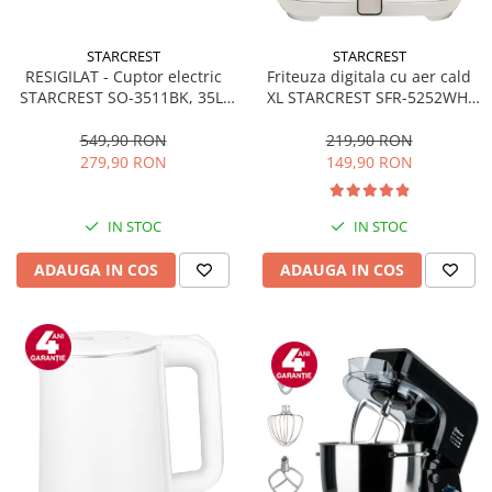
STARCREST
STARCREST
RESIGILAT - Cuptor electric
Friteuza digitala cu aer cald
STARCREST SO-3511BK, 35L,
XL STARCREST SFR-5252WH,
1500W, Rotisor, Convectie, 12
1450 W, 5 Litri, Termostat 80 -
Programe predefinite,
200 °C, 8 programe
549,90 RON
219,90 RON
Interfata digitala, Negru
predefinite, Alb
279,90 RON
149,90 RON
IN STOC
IN STOC
ADAUGA IN COS
ADAUGA IN COS