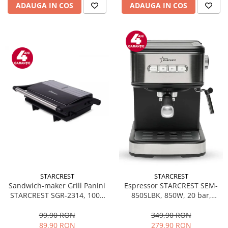
Masini de tocat
ADAUGA IN COS
ADAUGA IN COS
Preparare ceai si cafea
Aparate de spumat lapte
Espressoare
Preparare desert
accesori inghetata
Aparate de facut inghetata
Preparare paine
Masini de facut paine
Prajitoare de paine
Storcatoare
Storcatoare
Tigai
STARCREST
STARCREST
Sandwich-maker Grill Panini
Espressor STARCREST SEM-
STARCREST SGR-2314, 1000
850SLBK, 850W, 20 bar,
W, Placi nonaderente,
rezervor detasabil 1.5L,
Deschidere 180°, Suprafata
dispozitiv spumare, filtru
99,90 RON
349,90 RON
de gatire 23 x 14 cm, Negru
dublu din inox, Negru/Inox
89,90 RON
279,90 RON