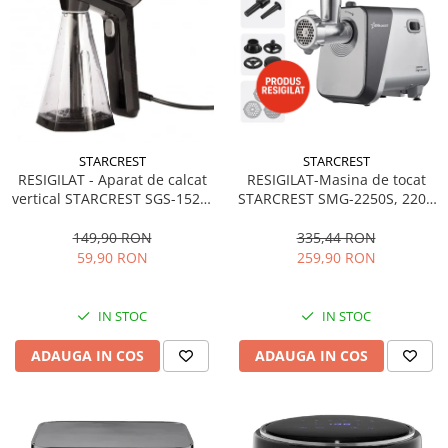
STARCREST
STARCREST
RESIGILAT-Masina de tocat
RESIGILAT - Aparat de calcat
STARCREST SMG-2250S, 2200
vertical STARCREST SGS-1520,
W, Accesoriu rosii si carnati, 3
1500 W, Rezervor detasabil
site de taiere, Cutit inox, Gri
260 ml, 3 Accesorii, Negru
335,44 RON
149,90 RON
259,90 RON
59,90 RON
IN STOC
IN STOC
ADAUGA IN COS
ADAUGA IN COS