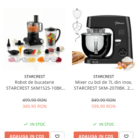
STARCREST
STARCREST
Robot de bucatarie
Mixer cu bol de 7L din inox,
STARCREST SKM1525-10BK,
STARCREST SKM-2070BK, 2.1
1500W, Bol 2.5 L, 10 Accesorii,
kg aluat, putere 2000W, 3
Control digital, Timer, Blender
accesorii din inox, 8 viteze +
499,90 RON
849,90 RON
2 L, Negru
Turbo, Negru
349,90 RON
599,90 RON
IN STOC
IN STOC
ADAUGA IN COS
ADAUGA IN COS