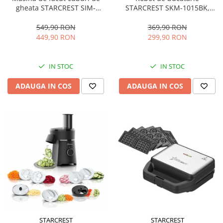
STARCREST SKM-1015BK,
gheata STARCREST SIM-
1500 W, Bol 4.5 L Inox, 5
1201IX, Capacitate 12Kg/24h,
Accesorii, 10 Viteze + Pulse,
Doua dimensiuni pentru
369,90 RON
549,90 RON
Negru
cuburi, Rezervor apa 1.3 l,
299,90 RON
449,90 RON
Inox
IN STOC
IN STOC
ADAUGA IN COS
ADAUGA IN COS
STARCREST
STARCREST