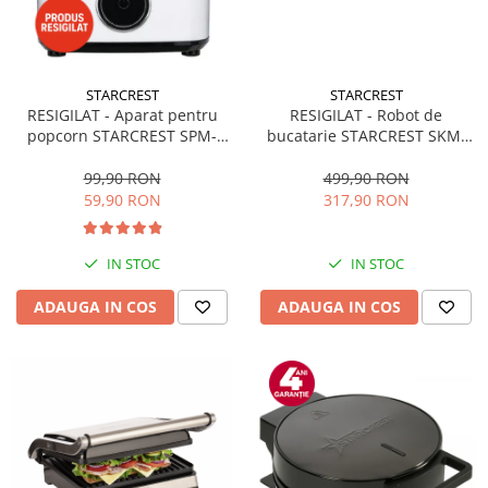
STARCREST
STARCREST
RESIGILAT - Aparat pentru
RESIGILAT - Robot de
popcorn STARCREST SPM-
bucatarie STARCREST SKM-
1100WH, 1100 W, Alb/Negru
1500BK, 1500W, Bol 5.5 L Inox,
5 Accesorii, 6 Viteze + Pulse,
99,90 RON
499,90 RON
Angrenaje metalice, Negru +
59,90 RON
317,90 RON
Inox
IN STOC
IN STOC
ADAUGA IN COS
ADAUGA IN COS