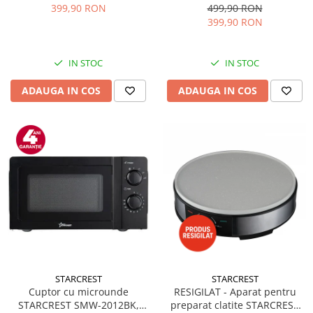
Accesorii, 10 Viteze + Pulse,
12Kg/24h, Cos gheata
399,90 RON
499,90 RON
Angrenaje metalice, Rosu
detasabil, Rezervor apa 0.8 l,
399,90 RON
Inox
IN STOC
IN STOC
ADAUGA IN COS
ADAUGA IN COS
STARCREST
STARCREST
Cuptor cu microunde
RESIGILAT - Aparat pentru
STARCREST SMW-2012BK,
preparat clatite STARCREST