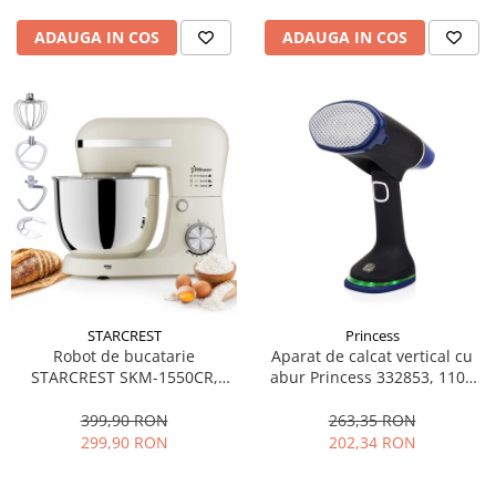
ADAUGA IN COS
ADAUGA IN COS
STARCREST
Princess
Robot de bucatarie
Aparat de calcat vertical cu
STARCREST SKM-1550CR,
abur Princess 332853, 1100
1500 W, Bol 5 L Inox, 4
W, Pliabil, 110 ml, Oprire
Accesorii, 10 Viteze + Pulse,
automata, 2 Accesorii, Negru
399,90 RON
263,35 RON
Crem
299,90 RON
202,34 RON