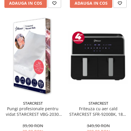
ADAUGA IN COS
ADAUGA IN COS
STARCREST
STARCREST
Friteuza cu aer cald
Pungi profesionale pentru
STARCREST SFR-9200BK, 1800
vidat STARCREST VBG-2030,
W, Cos Dublu, 9 litri,
50 bucati, 20x30 cm,
Termostat 80 - 200 °C, 8
rezistente, reutilizabile, sous
349,90 RON
39,90 RON
programe predefinite, Negru
vide, lavabile in masina de