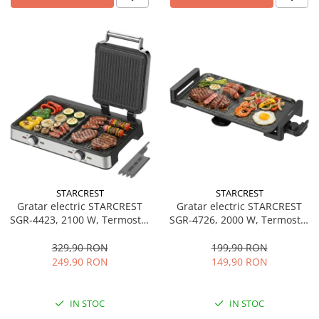
STARCREST
STARCREST
Gratar electric STARCREST
Gratar electric STARCREST
SGR-4423, 2100 W, Termostat
SGR-4726, 2000 W, Termostat
reglabil, Placi cu invelis
reglabil, Placa cu invelis
ceramic tip grill/neted,
ceramic tip grill/neted,
329,90 RON
199,90 RON
Suprafata de gatire 44 x 23.5
Suprafata de gatire 47 x 26.5
249,90 RON
149,90 RON
cm, Spatula curatare,
cm, Negru/Inox
Negru/Inox
IN STOC
IN STOC