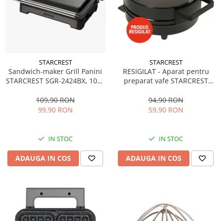
STARCREST
STARCREST
Sandwich-maker Grill Panini
RESIGILAT - Aparat pentru
STARCREST SGR-2424BX, 1000
preparat vafe STARCREST
W, Placi Grill cu Invelis
WM-1006X, 1200 W, 5 vafe,
Ceramic, Deschidere 180°,
Placi antiaderente, Indicator
109,90 RON
94,90 RON
Suprafata de gatire 23 x 14
luminos, Negru-Inox
99,90 RON
59,90 RON
cm, Negru/Dark inox
IN STOC
IN STOC
ADAUGA IN COS
ADAUGA IN COS