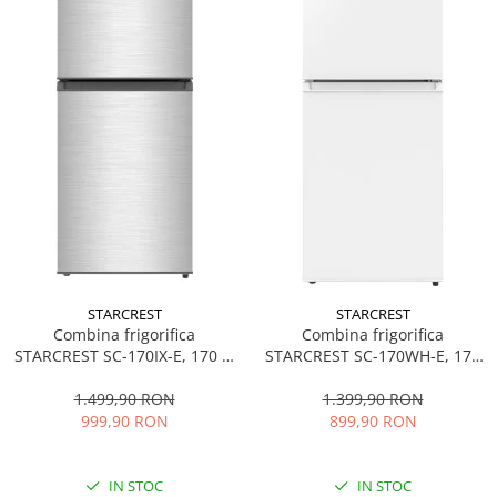
STARCREST
STARCREST
Combina frigorifica
Combina frigorifica
STARCREST SC-170IX-E, 170 L,
STARCREST SC-170WH-E, 170
Clasa E, Less Frost, Termostat
L, Clasa E, Less Frost,
reglabil, Iluminare LED,
Termostat reglabil, Iluminare
1.499,90 RON
1.399,90 RON
Suprafata Inox antiamprenta,
LED, Picioare ajustabile, Usi
999,90 RON
899,90 RON
Picioare ajustabile, Usi
reversibile, H 151.8 cm, Alb
reversibile, H 151.8 cm, Inox
IN STOC
IN STOC