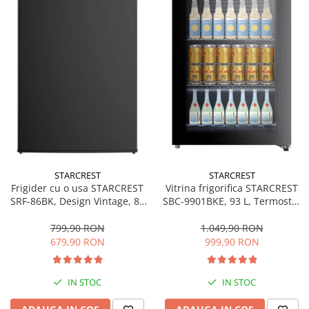
STARCREST
STARCREST
Frigider cu o usa STARCREST
Vitrina frigorifica STARCREST
SRF-86BK, Design Vintage, 85
SBC-9901BKE, 93 L, Termostat
l, Clasa E, Iluminare
reglabil, Iluminare LED, Usa
interioara, H 84 cm, Negru
sticla, H 84.5 cm, Negru
799,90 RON
1.049,90 RON
679,90 RON
999,90 RON
IN STOC
IN STOC