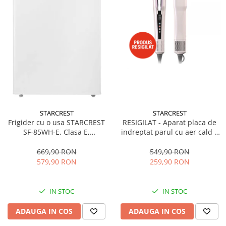
STARCREST
STARCREST
Frigider cu o usa STARCREST
RESIGILAT - Aparat placa de
SF-85WH-E, Clasa E,
indreptat parul cu aer cald 2
Capacitate 85L, Iluminare
in 1 STARCREST SHS-1300PK,
interioara, Compartiment
1300 W, Uscare si indreptare,
669,90 RON
549,90 RON
gheata, H 82 cm, Alb
Afisaj LCD, Tehnologie cu ioni
579,90 RON
259,90 RON
negativi, 5 Moduri de
temperatura, 3 Viteze, Roz
IN STOC
IN STOC
ADAUGA IN COS
ADAUGA IN COS