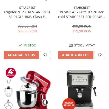
STARCREST
STARCREST
RESIGILAT - Friteuza cu aer
Frigider cu o usa STARCREST
cald STARCREST SFR-9024BK,
SF-91GLS-BKE, Clasa E,
2400 W, Cos Dublu, 9 litri,
Capacitate 91L, Iluminare
Termostat 80 - 200 °C, 12
interioara, H 83 cm, Sticla
499,90 RON
779,90 RON
programe, Negru
Neagra
219,90 RON
699,90 RON
STOC LIMITAT
IN STOC
ADAUGA IN COS
ADAUGA IN COS