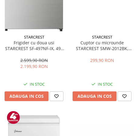
STARCREST
STARCREST
Frigider cu doua usi
Cuptor cu microunde
STARCREST SF-497NF-IX, 497
STARCREST SMW-2012BK,
L, Full NoFrost, Compresor
700W, Capacitate 20 L, Control
Inverter, Clasa E, Display,
mecanic, 6 Trepte de putere,
2.599,90 RON
299,90 RON
Functie super racire, Blocare
Negru
2.199,90 RON
acces copii, H 175 cm, Inox
IN STOC
IN STOC
ADAUGA IN COS
ADAUGA IN COS