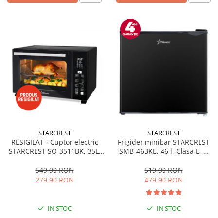
STARCREST
STARCREST
RESIGILAT - Cuptor electric
Frigider minibar STARCREST
STARCREST SO-3511BK, 35L,
SMB-46BKE, 46 l, Clasa E, H
1500W, Rotisor, Convectie, 12
49.5 cm, Negru
Programe predefinite,
549,90 RON
519,90 RON
Interfata digitala, Negru
279,90 RON
479,90 RON
IN STOC
IN STOC