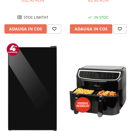
552,90 RON
83,90 RON
Negru/Inox
STOC LIMITAT
IN STOC
ADAUGA IN COS
ADAUGA IN COS