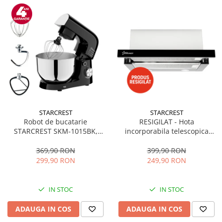
STARCREST
STARCREST
Robot de bucatarie
RESIGILAT - Hota
STARCREST SKM-1015BK,
incorporabila telescopica
1500 W, Bol 4.5 L Inox, 5
STARCREST STH-550BK,
Accesorii, 10 Viteze + Pulse,
Putere de absorbtie 550 m3/h,
369,90 RON
399,90 RON
Negru
1 Motor, 2 Trepte putere, 60
299,90 RON
249,90 RON
cm, Negru
IN STOC
IN STOC
ADAUGA IN COS
ADAUGA IN COS