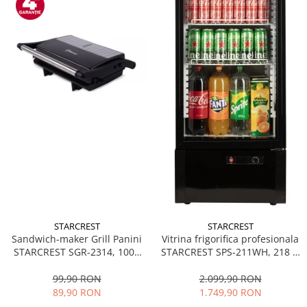
STARCREST
STARCREST
Sandwich-maker Grill Panini
Vitrina frigorifica profesionala
STARCREST SGR-2314, 1000
STARCREST SPS-211WH, 218 L,
W, Placi nonaderente,
Termostat reglabil, Iluminare
Deschidere 180°, Suprafata
LED, H 141 cm, Negru
99,90 RON
2.099,90 RON
de gatire 23 x 14 cm, Negru
89,90 RON
1.749,90 RON