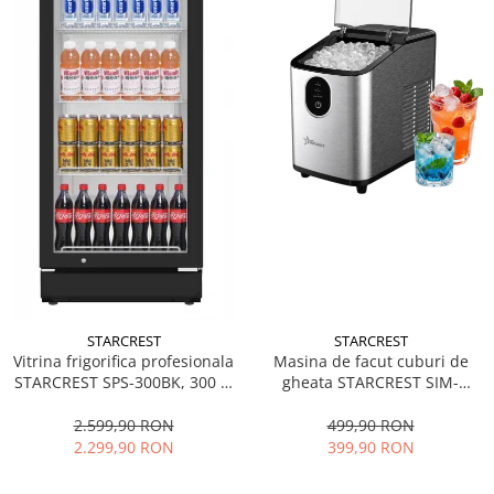
STARCREST
STARCREST
Vitrina frigorifica profesionala
Masina de facut cuburi de
STARCREST SPS-300BK, 300 L,
gheata STARCREST SIM-
Termostat reglabil, Iluminare
1125IX, Capacitate 11-
LED, H 169.5 cm, Negru
12Kg/24h, Cos gheata
2.599,90 RON
499,90 RON
detasabil, Rezervor apa 0.8 l,
2.299,90 RON
399,90 RON
Inox