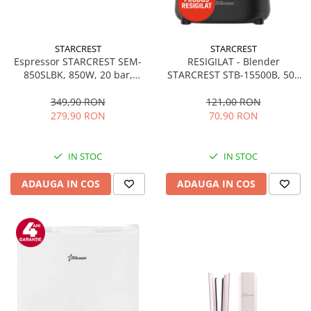
STARCREST
STARCREST
Espressor STARCREST SEM-
RESIGILAT - Blender
850SLBK, 850W, 20 bar,
STARCREST STB-15500B, 500
rezervor detasabil 1.5L,
W, 1.5 l, 2 viteze + functie
dispozitiv spumare, filtru
Pulse, Negru
349,90 RON
121,00 RON
dublu din inox, Negru/Inox
279,90 RON
70,90 RON
IN STOC
IN STOC
ADAUGA IN COS
ADAUGA IN COS