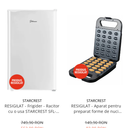
STARCREST
STARCREST
RESIGILAT - Frigider - Racitor
RESIGILAT - Aparat pentru
cu o usa STARCREST SFL-
preparat forme de nuci
92WHE, Clasa E, Capacitate
STARCREST SNM-4024BX, 24
92L, Iluminare interioara,H 83
forme, 1400W, Indicator
749,90 RON
149,90 RON
cm, Alb
luminos, Placi antiaderente,