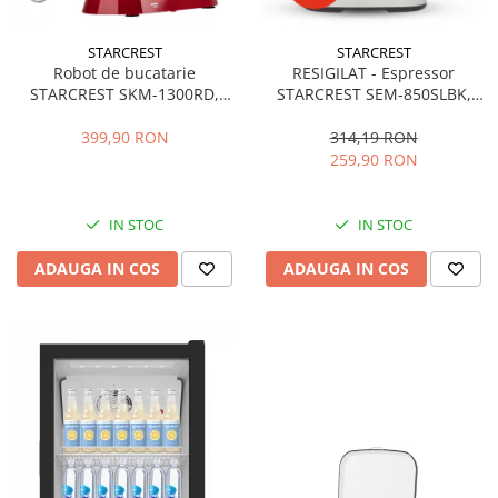
STARCREST
STARCREST
Robot de bucatarie
RESIGILAT - Espressor
STARCREST SKM-1300RD,
STARCREST SEM-850SLBK,
1300W, Bol 5.2 L Inox, 4
850W, 20 bar, rezervor
Accesorii, 10 Viteze + Pulse,
detasabil 1.5L, dispozitiv
399,90 RON
314,19 RON
Angrenaje metalice, Rosu
spumare, filtru dublu din
259,90 RON
inox, Negru/Inox
IN STOC
IN STOC
ADAUGA IN COS
ADAUGA IN COS