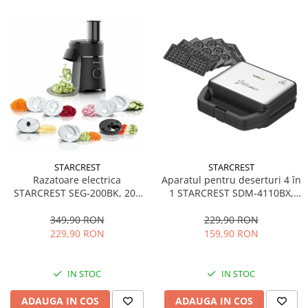
STARCREST
STARCREST
Aparatul pentru deserturi 4 în
Razatoare electrica
1 STARCREST SDM-4110BX,
STARCREST SEG-200BK, 200
800W, placi detasabile cu
W, 7 moduri de taiere, Negru
invelis ceramic pentru vafe,
229,90 RON
349,90 RON
nuci, gogosi si smile
159,90 RON
229,90 RON
sandwich, negru
IN STOC
IN STOC
ADAUGA IN COS
ADAUGA IN COS