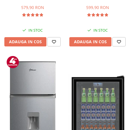
Capacitate 66 L, H 63 cm, Alb
83L, Iluminare interioara,
Compartiment gheata, H 85
579,90 RON
599,90 RON
cm, Alb
IN STOC
IN STOC
ADAUGA IN COS
ADAUGA IN COS