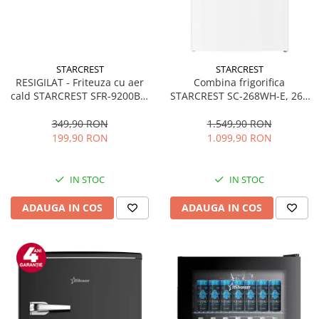
STARCREST
STARCREST
RESIGILAT - Friteuza cu aer
Combina frigorifica
cald STARCREST SFR-9200BK,
STARCREST SC-268WH-E, 268
1800 W, Cos Dublu, 9 litri,
L, Clasa E, Less Frost,
Termostat 80 - 200 °C, 8
Termostat reglabil, Iluminare
349,90 RON
1.549,90 RON
programe predefinite, Negru
LED, Picioare ajustabile, Usi
199,90 RON
1.099,90 RON
reversibile, H 178 cm, Alb
IN STOC
IN STOC
ADAUGA IN COS
ADAUGA IN COS