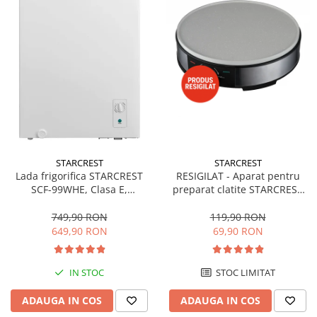
STARCREST
STARCREST
Lada frigorifica STARCREST
RESIGILAT - Aparat pentru
SCF-99WHE, Clasa E,
preparat clatite STARCREST
Capacitate 99L, Sistem
SCM-3212, 1200W, Placa cu
convertibil - functie frigider,
invelis ceramic antiaderent,
749,90 RON
119,90 RON
Termostat reglabil, Alb
30 cm, Inox / Negru
649,90 RON
69,90 RON
IN STOC
STOC LIMITAT
ADAUGA IN COS
ADAUGA IN COS