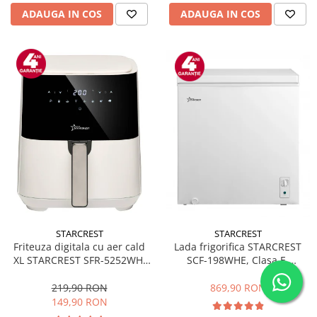
ADAUGA IN COS
ADAUGA IN COS
STARCREST
STARCREST
Friteuza digitala cu aer cald
Lada frigorifica STARCREST
XL STARCREST SFR-5252WH,
SCF-198WHE, Clasa E,
1450 W, 5 Litri, Termostat 80 -
Capacitate 198L, Sistem
200 °C, 8 programe
convertibil - functie frigider,
219,90 RON
869,90 RON
predefinite, Alb
Termostat reglabil, Alb
149,90 RON