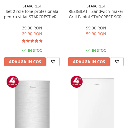
STARCREST
STARCREST
Set 2 role folie profesionala
RESIGILAT - Sandwich-maker
pentru vidat STARCREST VRL-
Grill Panini STARCREST SGR-
2850, 28 x 500 cm, rezistente,
2314, 1000 W, Placi
reutilizabile, sous vide,
nonaderente, Deschidere
39,90 RON
99,90 RON
lavabile in masina de spalat,
180°, Suprafata de gatire 23 x
29,90 RON
59,90 RON
fara BPA, transparent
14 cm, Negru
IN STOC
IN STOC
ADAUGA IN COS
ADAUGA IN COS