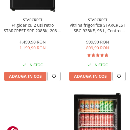
STARCREST
STARCREST
Frigider cu 2 usi retro
Vitrina frigorifica STARCREST
STARCREST SRF-208BK, 208 L,
SBC-92BKE, 93 L, Control
Clasa E, Design Vintage,
temperatura, Usa sticla, H
Iluminare LED, Termostat
83.2 cm, Negru
1.499,90 RON
999,90 RON
Reglabil, H 147 cm, Negru
1.199,90 RON
899,90 RON
IN STOC
IN STOC
ADAUGA IN COS
ADAUGA IN COS