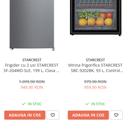
STARCREST
STARCREST
Frigider cu 2 usi STARCREST
Vitrina frigorifica STARCREST
SF-204WD-SLE, 199 L, Clasa E,
SBC-9202BK, 93 L, Control
Dozator Apa, Iluminare LED,
temperatura, Usa sticla, H
Termostat Ajustabil, Usi
83.2 cm, Negru
1.099,90 RON
979,90 RON
reversibile, H 143 cm, Argintiu
949,90 RON
959,90 RON
IN STOC
IN STOC
ADAUGA IN COS
ADAUGA IN COS