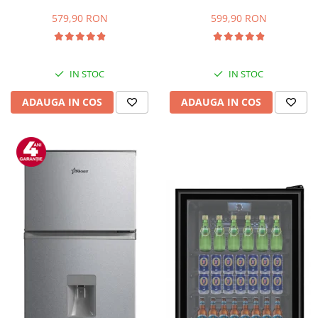
Capacitate 66 L, H 63 cm, Alb
83L, Iluminare interioara,
Compartiment gheata, H 85
579,90 RON
599,90 RON
cm, Alb
IN STOC
IN STOC
ADAUGA IN COS
ADAUGA IN COS