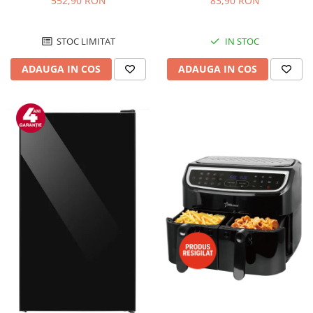
552,90 RON
83,90 RON
Negru/Inox
STOC LIMITAT
IN STOC
ADAUGA IN COS
ADAUGA IN COS