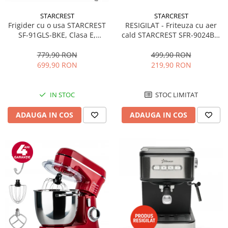
STARCREST
STARCREST
RESIGILAT - Friteuza cu aer
Frigider cu o usa STARCREST
cald STARCREST SFR-9024BK,
SF-91GLS-BKE, Clasa E,
2400 W, Cos Dublu, 9 litri,
Capacitate 91L, Iluminare
Termostat 80 - 200 °C, 12
interioara, H 83 cm, Sticla
499,90 RON
779,90 RON
programe, Negru
Neagra
219,90 RON
699,90 RON
STOC LIMITAT
IN STOC
ADAUGA IN COS
ADAUGA IN COS