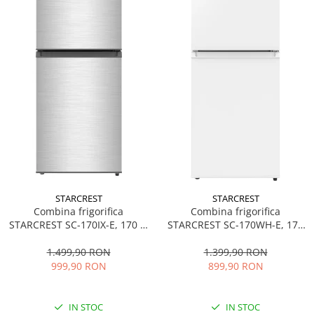
STARCREST
STARCREST
Combina frigorifica
Combina frigorifica
STARCREST SC-170IX-E, 170 L,
STARCREST SC-170WH-E, 170
Clasa E, Less Frost, Termostat
L, Clasa E, Less Frost,
reglabil, Iluminare LED,
Termostat reglabil, Iluminare
1.499,90 RON
1.399,90 RON
Suprafata Inox antiamprenta,
LED, Picioare ajustabile, Usi
999,90 RON
899,90 RON
Picioare ajustabile, Usi
reversibile, H 151.8 cm, Alb
reversibile, H 151.8 cm, Inox
IN STOC
IN STOC