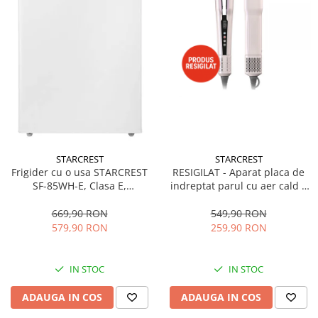
STARCREST
STARCREST
Frigider cu o usa STARCREST
RESIGILAT - Aparat placa de
SF-85WH-E, Clasa E,
indreptat parul cu aer cald 2
Capacitate 85L, Iluminare
in 1 STARCREST SHS-1300PK,
interioara, Compartiment
1300 W, Uscare si indreptare,
669,90 RON
549,90 RON
gheata, H 82 cm, Alb
Afisaj LCD, Tehnologie cu ioni
579,90 RON
259,90 RON
negativi, 5 Moduri de
temperatura, 3 Viteze, Roz
IN STOC
IN STOC
ADAUGA IN COS
ADAUGA IN COS