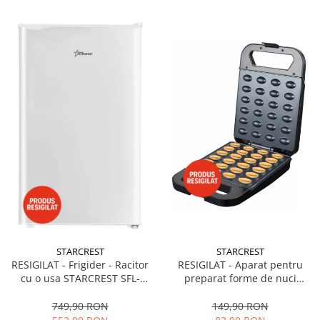
STARCREST
STARCREST
RESIGILAT - Frigider - Racitor
RESIGILAT - Aparat pentru
cu o usa STARCREST SFL-
preparat forme de nuci
92WHE, Clasa E, Capacitate
STARCREST SNM-4024BX, 24
92L, Iluminare interioara,H 83
forme, 1400W, Indicator
749,90 RON
149,90 RON
cm, Alb
luminos, Placi antiaderente,