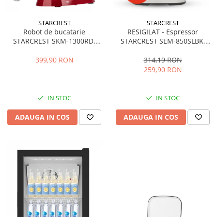
STARCREST
STARCREST
Robot de bucatarie
RESIGILAT - Espressor
STARCREST SKM-1300RD,
STARCREST SEM-850SLBK,
1300W, Bol 5.2 L Inox, 4
850W, 20 bar, rezervor
Accesorii, 10 Viteze + Pulse,
detasabil 1.5L, dispozitiv
399,90 RON
314,19 RON
Angrenaje metalice, Rosu
spumare, filtru dublu din
259,90 RON
inox, Negru/Inox
IN STOC
IN STOC
ADAUGA IN COS
ADAUGA IN COS