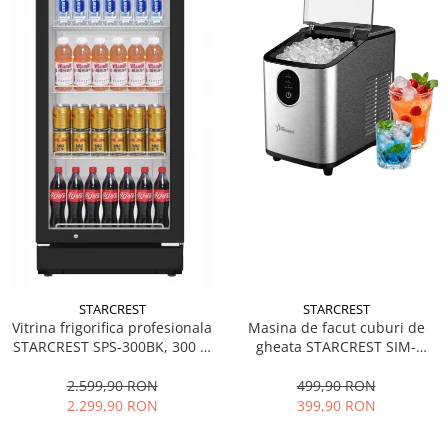
STARCREST
STARCREST
Vitrina frigorifica profesionala
Masina de facut cuburi de
STARCREST SPS-300BK, 300 L,
gheata STARCREST SIM-
Termostat reglabil, Iluminare
1125IX, Capacitate 11-
LED, H 169.5 cm, Negru
12Kg/24h, Cos gheata
2.599,90 RON
499,90 RON
detasabil, Rezervor apa 0.8 l,
2.299,90 RON
399,90 RON
Inox