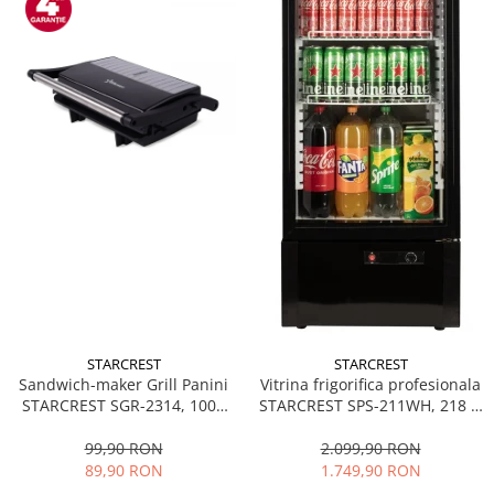
STARCREST
STARCREST
Sandwich-maker Grill Panini
Vitrina frigorifica profesionala
STARCREST SGR-2314, 1000
STARCREST SPS-211WH, 218 L,
W, Placi nonaderente,
Termostat reglabil, Iluminare
Deschidere 180°, Suprafata
LED, H 141 cm, Negru
99,90 RON
2.099,90 RON
de gatire 23 x 14 cm, Negru
89,90 RON
1.749,90 RON