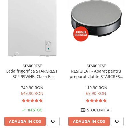
STARCREST
STARCREST
Lada frigorifica STARCREST
RESIGILAT - Aparat pentru
SCF-99WHE, Clasa E,
preparat clatite STARCREST
Capacitate 99L, Sistem
SCM-3212, 1200W, Placa cu
convertibil - functie frigider,
invelis ceramic antiaderent,
749,90 RON
119,90 RON
Termostat reglabil, Alb
30 cm, Inox / Negru
649,90 RON
69,90 RON
IN STOC
STOC LIMITAT
ADAUGA IN COS
ADAUGA IN COS