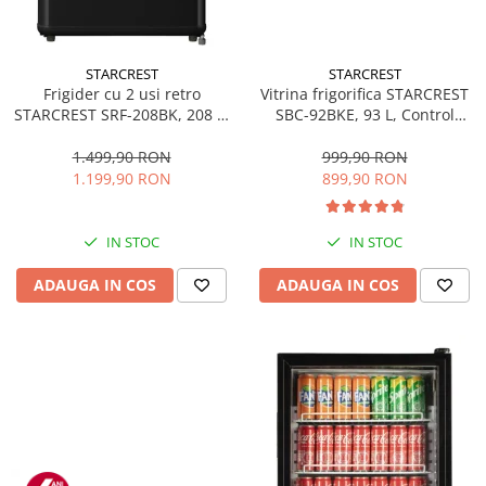
STARCREST
STARCREST
Frigider cu 2 usi retro
Vitrina frigorifica STARCREST
STARCREST SRF-208BK, 208 L,
SBC-92BKE, 93 L, Control
Clasa E, Design Vintage,
temperatura, Usa sticla, H
Iluminare LED, Termostat
83.2 cm, Negru
1.499,90 RON
999,90 RON
Reglabil, H 147 cm, Negru
1.199,90 RON
899,90 RON
IN STOC
IN STOC
ADAUGA IN COS
ADAUGA IN COS