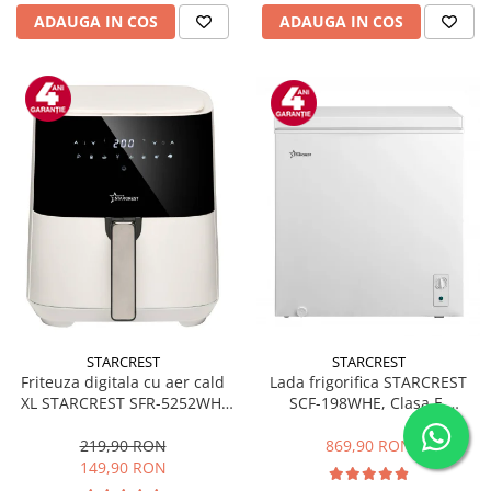
ADAUGA IN COS
ADAUGA IN COS
STARCREST
STARCREST
Friteuza digitala cu aer cald
Lada frigorifica STARCREST
XL STARCREST SFR-5252WH,
SCF-198WHE, Clasa E,
1450 W, 5 Litri, Termostat 80 -
Capacitate 198L, Sistem
200 °C, 8 programe
convertibil - functie frigider,
219,90 RON
869,90 RON
predefinite, Alb
Termostat reglabil, Alb
149,90 RON