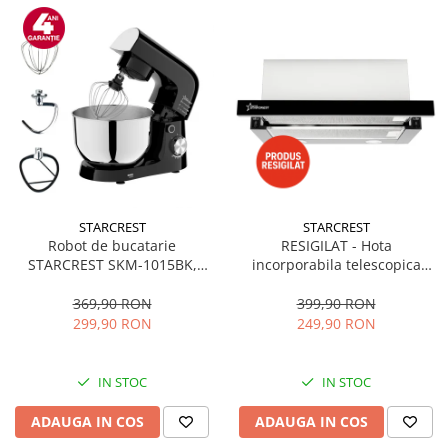
STARCREST
STARCREST
Robot de bucatarie
RESIGILAT - Hota
STARCREST SKM-1015BK,
incorporabila telescopica
1500 W, Bol 4.5 L Inox, 5
STARCREST STH-550BK,
Accesorii, 10 Viteze + Pulse,
Putere de absorbtie 550 m3/h,
369,90 RON
399,90 RON
Negru
1 Motor, 2 Trepte putere, 60
299,90 RON
249,90 RON
cm, Negru
IN STOC
IN STOC
ADAUGA IN COS
ADAUGA IN COS