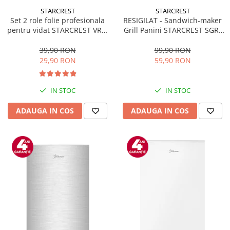
STARCREST
STARCREST
Set 2 role folie profesionala
RESIGILAT - Sandwich-maker
pentru vidat STARCREST VRL-
Grill Panini STARCREST SGR-
2850, 28 x 500 cm, rezistente,
2314, 1000 W, Placi
reutilizabile, sous vide,
nonaderente, Deschidere
39,90 RON
99,90 RON
lavabile in masina de spalat,
180°, Suprafata de gatire 23 x
29,90 RON
59,90 RON
fara BPA, transparent
14 cm, Negru
IN STOC
IN STOC
ADAUGA IN COS
ADAUGA IN COS