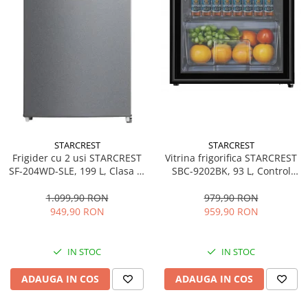
STARCREST
STARCREST
Frigider cu 2 usi STARCREST
Vitrina frigorifica STARCREST
SF-204WD-SLE, 199 L, Clasa E,
SBC-9202BK, 93 L, Control
Dozator Apa, Iluminare LED,
temperatura, Usa sticla, H
Termostat Ajustabil, Usi
83.2 cm, Negru
1.099,90 RON
979,90 RON
reversibile, H 143 cm, Argintiu
949,90 RON
959,90 RON
IN STOC
IN STOC
ADAUGA IN COS
ADAUGA IN COS