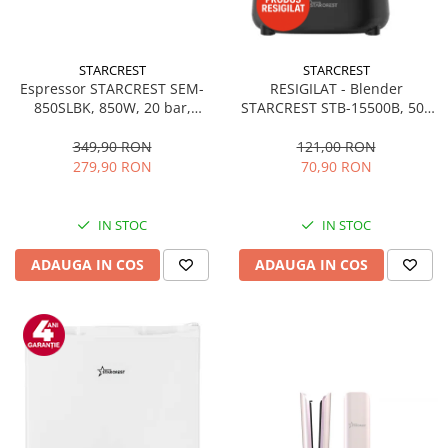
STARCREST
STARCREST
Espressor STARCREST SEM-
RESIGILAT - Blender
850SLBK, 850W, 20 bar,
STARCREST STB-15500B, 500
rezervor detasabil 1.5L,
W, 1.5 l, 2 viteze + functie
dispozitiv spumare, filtru
Pulse, Negru
349,90 RON
121,00 RON
dublu din inox, Negru/Inox
279,90 RON
70,90 RON
IN STOC
IN STOC
ADAUGA IN COS
ADAUGA IN COS