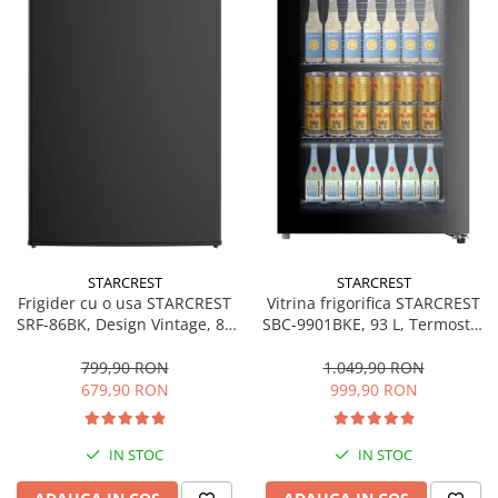
STARCREST
STARCREST
Frigider cu o usa STARCREST
Vitrina frigorifica STARCREST
SRF-86BK, Design Vintage, 85
SBC-9901BKE, 93 L, Termostat
l, Clasa E, Iluminare
reglabil, Iluminare LED, Usa
interioara, H 84 cm, Negru
sticla, H 84.5 cm, Negru
799,90 RON
1.049,90 RON
679,90 RON
999,90 RON
IN STOC
IN STOC