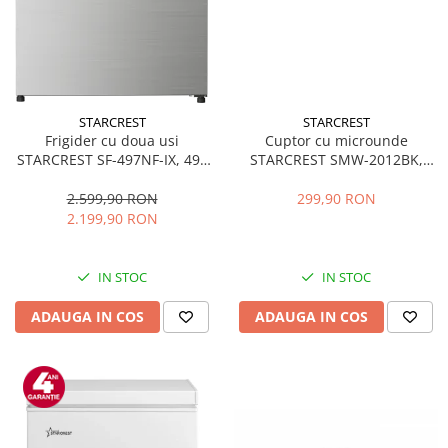
STARCREST
STARCREST
Frigider cu doua usi
Cuptor cu microunde
STARCREST SF-497NF-IX, 497
STARCREST SMW-2012BK,
L, Full NoFrost, Compresor
700W, Capacitate 20 L, Control
Inverter, Clasa E, Display,
mecanic, 6 Trepte de putere,
2.599,90 RON
299,90 RON
Functie super racire, Blocare
Negru
2.199,90 RON
acces copii, H 175 cm, Inox
IN STOC
IN STOC
ADAUGA IN COS
ADAUGA IN COS