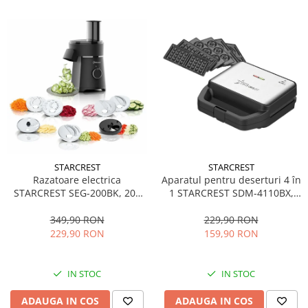
STARCREST
STARCREST
Aparatul pentru deserturi 4 în
Razatoare electrica
1 STARCREST SDM-4110BX,
STARCREST SEG-200BK, 200
800W, placi detasabile cu
W, 7 moduri de taiere, Negru
invelis ceramic pentru vafe,
229,90 RON
349,90 RON
nuci, gogosi si smile
159,90 RON
229,90 RON
sandwich, negru
IN STOC
IN STOC
ADAUGA IN COS
ADAUGA IN COS