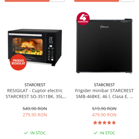
STARCREST
STARCREST
RESIGILAT - Cuptor electric
Frigider minibar STARCREST
STARCREST SO-3511BK, 35L,
SMB-46BKE, 46 l, Clasa E, H
1500W, Rotisor, Convectie, 12
49.5 cm, Negru
Programe predefinite,
549,90 RON
519,90 RON
Interfata digitala, Negru
279,90 RON
479,90 RON
IN STOC
IN STOC