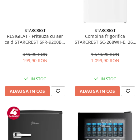
STARCREST
STARCREST
RESIGILAT - Friteuza cu aer
Combina frigorifica
cald STARCREST SFR-9200BK,
STARCREST SC-268WH-E, 268
1800 W, Cos Dublu, 9 litri,
L, Clasa E, Less Frost,
Termostat 80 - 200 °C, 8
Termostat reglabil, Iluminare
349,90 RON
1.549,90 RON
programe predefinite, Negru
LED, Picioare ajustabile, Usi
199,90 RON
1.099,90 RON
reversibile, H 178 cm, Alb
IN STOC
IN STOC
ADAUGA IN COS
ADAUGA IN COS