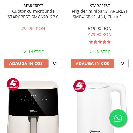
STARCREST
STARCREST
Cuptor cu microunde
Frigider minibar STARCREST
STARCREST SMW-2012BK,
SMB-46BKE, 46 l, Clasa E, H
700W, Capacitate 20 L, Control
49.5 cm, Negru
mecanic, 6 Trepte de putere,
299,90 RON
519,90 RON
Negru
479,90 RON
IN STOC
IN STOC
ADAUGA IN COS
ADAUGA IN COS