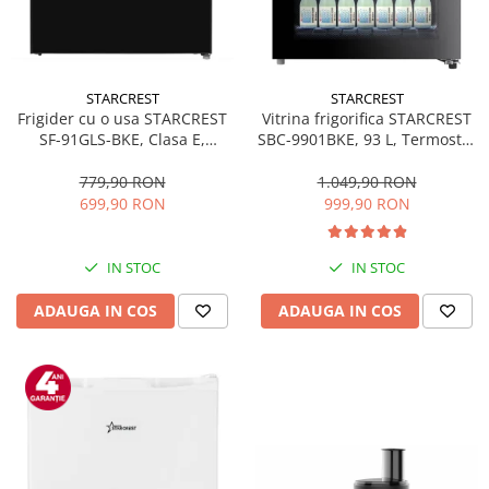
STARCREST
STARCREST
Frigider cu o usa STARCREST
Vitrina frigorifica STARCREST
SF-91GLS-BKE, Clasa E,
SBC-9901BKE, 93 L, Termostat
Capacitate 91L, Iluminare
reglabil, Iluminare LED, Usa
interioara, H 83 cm, Sticla
sticla, H 84.5 cm, Negru
779,90 RON
1.049,90 RON
Neagra
699,90 RON
999,90 RON
IN STOC
IN STOC
ADAUGA IN COS
ADAUGA IN COS