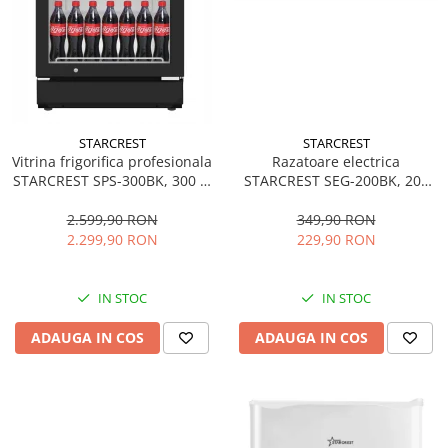
STARCREST
STARCREST
Vitrina frigorifica profesionala
Razatoare electrica
STARCREST SPS-300BK, 300 L,
STARCREST SEG-200BK, 200
Termostat reglabil, Iluminare
W, 7 moduri de taiere, Negru
LED, H 169.5 cm, Negru
2.599,90 RON
349,90 RON
2.299,90 RON
229,90 RON
IN STOC
IN STOC
ADAUGA IN COS
ADAUGA IN COS