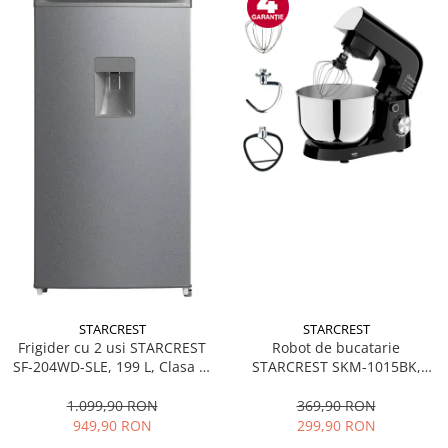
STARCREST
STARCREST
Frigider cu 2 usi STARCREST
Robot de bucatarie
SF-204WD-SLE, 199 L, Clasa E,
STARCREST SKM-1015BK,
Dozator Apa, Iluminare LED,
1500 W, Bol 4.5 L Inox, 5
Termostat Ajustabil, Usi
Accesorii, 10 Viteze + Pulse,
1.099,90 RON
369,90 RON
reversibile, H 143 cm, Argintiu
Negru
949,90 RON
299,90 RON