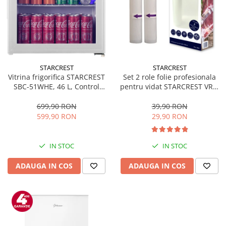
STARCREST
STARCREST
Vitrina frigorifica STARCREST
Set 2 role folie profesionala
SBC-51WHE, 46 L, Control
pentru vidat STARCREST VRL-
temperatura, Usa sticla, H
2850, 28 x 500 cm, rezistente,
48.8 cm, Alb
reutilizabile, sous vide,
699,90 RON
39,90 RON
lavabile in masina de spalat,
599,90 RON
29,90 RON
fara BPA, transparent
IN STOC
IN STOC
ADAUGA IN COS
ADAUGA IN COS