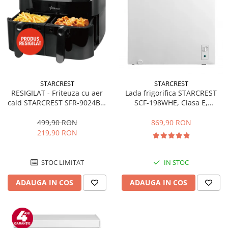
STARCREST
STARCREST
RESIGILAT - Friteuza cu aer
Lada frigorifica STARCREST
cald STARCREST SFR-9024BK,
SCF-198WHE, Clasa E,
2400 W, Cos Dublu, 9 litri,
Capacitate 198L, Sistem
Termostat 80 - 200 °C, 12
convertibil - functie frigider,
499,90 RON
869,90 RON
programe, Negru
Termostat reglabil, Alb
219,90 RON
STOC LIMITAT
IN STOC
ADAUGA IN COS
ADAUGA IN COS