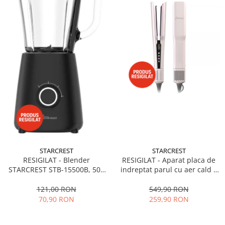
STARCREST
STARCREST
RESIGILAT - Blender
RESIGILAT - Aparat placa de
STARCREST STB-15500B, 500
indreptat parul cu aer cald 2
W, 1.5 l, 2 viteze + functie
in 1 STARCREST SHS-1300PK,
Pulse, Negru
1300 W, Uscare si indreptare,
121,00 RON
549,90 RON
Afisaj LCD, Tehnologie cu ioni
70,90 RON
259,90 RON
negativi, 5 Moduri de
temperatura, 3 Viteze, Roz