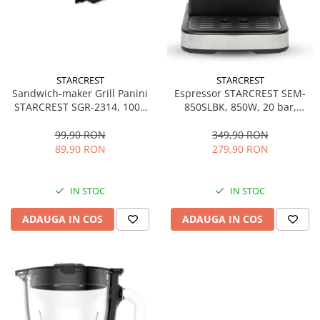
STARCREST
STARCREST
Sandwich-maker Grill Panini
Espressor STARCREST SEM-
STARCREST SGR-2314, 1000
850SLBK, 850W, 20 bar,
W, Placi nonaderente,
rezervor detasabil 1.5L,
Deschidere 180°, Suprafata
dispozitiv spumare, filtru
99,90 RON
349,90 RON
de gatire 23 x 14 cm, Negru
dublu din inox, Negru/Inox
89,90 RON
279,90 RON
IN STOC
IN STOC
ADAUGA IN COS
ADAUGA IN COS