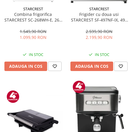
STARCREST
STARCREST
Combina frigorifica
Frigider cu doua usi
STARCREST SC-268WH-E, 268
STARCREST SF-497NF-IX, 497
L, Clasa E, Less Frost,
L, Full NoFrost, Compresor
Termostat reglabil, Iluminare
Inverter, Clasa E, Display,
1.549,90 RON
2.599,90 RON
LED, Picioare ajustabile, Usi
Functie super racire, Blocare
1.099,90 RON
2.199,90 RON
reversibile, H 178 cm, Alb
acces copii, H 175 cm, Inox
IN STOC
IN STOC
ADAUGA IN COS
ADAUGA IN COS