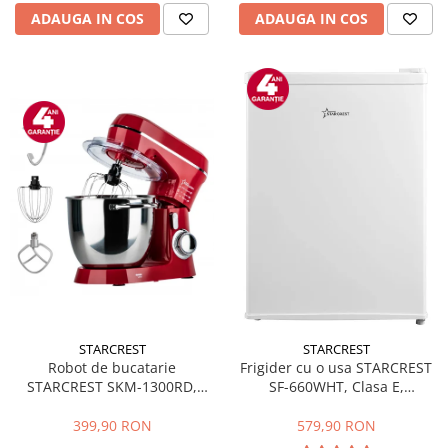
ADAUGA IN COS
ADAUGA IN COS
STARCREST
STARCREST
Robot de bucatarie
Frigider cu o usa STARCREST
STARCREST SKM-1300RD,
SF-660WHT, Clasa E,
1300W, Bol 5.2 L Inox, 4
Capacitate 66 L, H 63 cm, Alb
Accesorii, 10 Viteze + Pulse,
399,90 RON
579,90 RON
Angrenaje metalice, Rosu