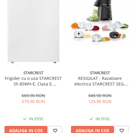
STARCREST
STARCREST
Frigider cu o usa STARCREST
RESIGILAT - Razatoare
SF-85WH-E, Clasa E,
electrica STARCREST SEG-
Capacitate 85L, Iluminare
200BK, 200 W, 7 moduri de
interioara, Compartiment
taiere, Negru
669,90 RON
349,90 RON
gheata, H 82 cm, Alb
579,90 RON
129,90 RON
IN STOC
IN STOC
ADAUGA IN COS
ADAUGA IN COS