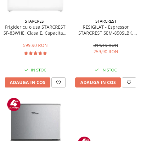
STARCREST
STARCREST
Frigider cu o usa STARCREST
RESIGILAT - Espressor
SF-83WHE, Clasa E, Capacitate
STARCREST SEM-850SLBK,
83L, Iluminare interioara,
850W, 20 bar, rezervor
Compartiment gheata, H 85
detasabil 1.5L, dispozitiv
599,90 RON
314,19 RON
cm, Alb
spumare, filtru dublu din
259,90 RON
inox, Negru/Inox
IN STOC
IN STOC
ADAUGA IN COS
ADAUGA IN COS