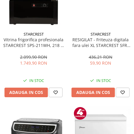
STARCREST
STARCREST
Vitrina frigorifica profesionala
RESIGILAT - Friteuza digitala
STARCREST SPS-211WH, 218 L,
fara ulei XL STARCREST SFR-
Termostat reglabil, Iluminare
3500, 1500 W, Cos 3.5 litri,
LED, H 141 cm, Negru
Termostat 80 - 200 °C, 8
2.099,90 RON
436,21 RON
programe predefinite, Negru
1.749,90 RON
59,90 RON
IN STOC
IN STOC
ADAUGA IN COS
ADAUGA IN COS