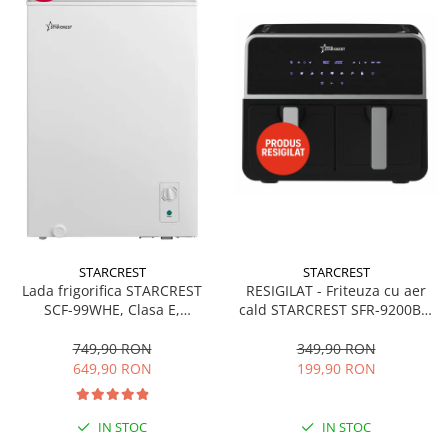
STARCREST
STARCREST
RESIGILAT - Friteuza cu aer
Lada frigorifica STARCREST
cald STARCREST SFR-9200BK,
SCF-99WHE, Clasa E,
1800 W, Cos Dublu, 9 litri,
Capacitate 99L, Sistem
Termostat 80 - 200 °C, 8
convertibil - functie frigider,
349,90 RON
749,90 RON
programe predefinite, Negru
Termostat reglabil, Alb
199,90 RON
649,90 RON
IN STOC
IN STOC