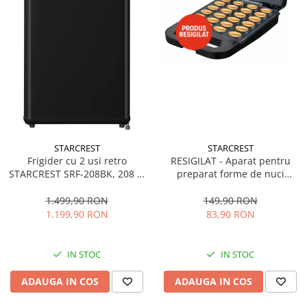
STARCREST
STARCREST
RESIGILAT - Aparat pentru
Frigider cu 2 usi retro
preparat forme de nuci
STARCREST SRF-208BK, 208 L,
STARCREST SNM-4024BX, 24
Clasa E, Design Vintage,
forme, 1400W, Indicator
Iluminare LED, Termostat
149,90 RON
1.499,90 RON
luminos, Placi antiaderente,
Reglabil, H 147 cm, Negru
83,90 RON
1.199,90 RON
Negru/Inox
IN STOC
IN STOC
ADAUGA IN COS
ADAUGA IN COS