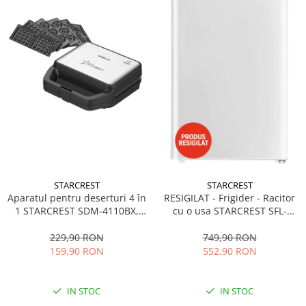
STARCREST
STARCREST
Aparatul pentru deserturi 4 în
RESIGILAT - Frigider - Racitor
1 STARCREST SDM-4110BX,
cu o usa STARCREST SFL-
800W, placi detasabile cu
92WHE, Clasa E, Capacitate
invelis ceramic pentru vafe,
92L, Iluminare interioara,H 83
229,90 RON
749,90 RON
nuci, gogosi si smile
cm, Alb
159,90 RON
552,90 RON
sandwich, negru
IN STOC
IN STOC