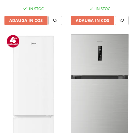
Mediaplayere
Sisteme audio
IN STOC
IN STOC
Imprimante & Scannere
ADAUGA IN COS
ADAUGA IN COS
Monitoare
Playere, Boxe & Casti
Radio cu ceas & portabile
Radio
Televizoare & accesorii
Accesorii smart TV
Suporturi TV / Monitor
Televizoare
Videoproiectoare & Accesorii
Accesorii videoproiectoare
Ecrane de proiectie
Tabla interactiva
Videoproiectoare
Casa & Bricolaj