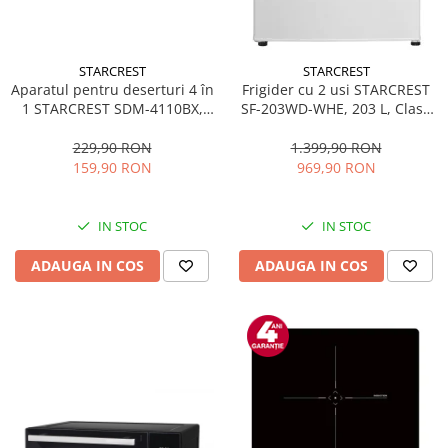
STARCREST
STARCREST
Aparatul pentru deserturi 4 în
Frigider cu 2 usi STARCREST
1 STARCREST SDM-4110BX,
SF-203WD-WHE, 203 L, Clasa
800W, placi detasabile cu
E, Dozator Apa, Iluminare LED,
invelis ceramic pentru vafe,
Termostat Ajustabil, Usi
229,90 RON
1.399,90 RON
nuci, gogosi si smile
reversibile, H 145 cm, Alb
159,90 RON
969,90 RON
sandwich, negru
IN STOC
IN STOC
ADAUGA IN COS
ADAUGA IN COS