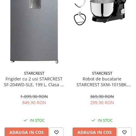
STARCREST
STARCREST
Frigider cu 2 usi STARCREST
Robot de bucatarie
SF-204WD-SLE, 199 L, Clasa E,
STARCREST SKM-1015BK,
Dozator Apa, Iluminare LED,
1500 W, Bol 4.5 L Inox, 5
Termostat Ajustabil, Usi
Accesorii, 10 Viteze + Pulse,
1.099,90 RON
369,90 RON
reversibile, H 143 cm, Argintiu
Negru
949,90 RON
299,90 RON
IN STOC
IN STOC
ADAUGA IN COS
ADAUGA IN COS