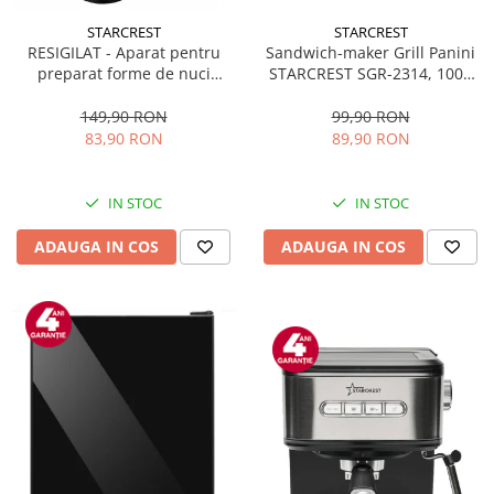
STARCREST
STARCREST
Sandwich-maker Grill Panini
RESIGILAT - Aparat pentru
STARCREST SGR-2314, 1000
preparat forme de nuci
W, Placi nonaderente,
STARCREST SNM-4024BX, 24
Deschidere 180°, Suprafata
forme, 1400W, Indicator
99,90 RON
149,90 RON
de gatire 23 x 14 cm, Negru
luminos, Placi antiaderente,
89,90 RON
83,90 RON
Negru/Inox
IN STOC
IN STOC
ADAUGA IN COS
ADAUGA IN COS