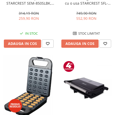
STARCREST SEM-850SLBK,
cu o usa STARCREST SFL-
850W, 20 bar, rezervor
92WHE, Clasa E, Capacitate
detasabil 1.5L, dispozitiv
92L, Iluminare interioara,H 83
314,19 RON
749,90 RON
spumare, filtru dublu din
cm, Alb
259,90 RON
552,90 RON
inox, Negru/Inox
IN STOC
STOC LIMITAT
ADAUGA IN COS
ADAUGA IN COS