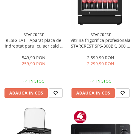
STARCREST
STARCREST
RESIGILAT - Aparat placa de
Vitrina frigorifica profesionala
indreptat parul cu aer cald 2
STARCREST SPS-300BK, 300 L,
in 1 STARCREST SHS-1300PK,
Termostat reglabil, Iluminare
1300 W, Uscare si indreptare,
LED, H 169.5 cm, Negru
549,90 RON
2.599,90 RON
Afisaj LCD, Tehnologie cu ioni
259,90 RON
2.299,90 RON
negativi, 5 Moduri de
temperatura, 3 Viteze, Roz
IN STOC
IN STOC
ADAUGA IN COS
ADAUGA IN COS