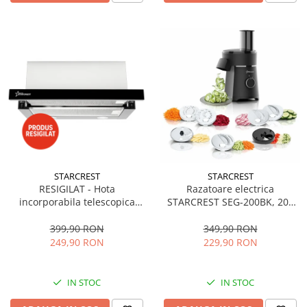
STARCREST
STARCREST
RESIGILAT - Hota
Razatoare electrica
incorporabila telescopica
STARCREST SEG-200BK, 200
STARCREST STH-550BK,
W, 7 moduri de taiere, Negru
Putere de absorbtie 550 m3/h,
399,90 RON
349,90 RON
1 Motor, 2 Trepte putere, 60
249,90 RON
229,90 RON
cm, Negru
IN STOC
IN STOC