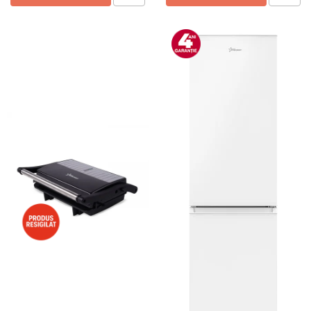
Preparare ceai si cafea
Aparate de spumat lapte
Espressoare
Preparare desert
accesori inghetata
Aparate de facut inghetata
Preparare paine
Masini de facut paine
Prajitoare de paine
Storcatoare
Storcatoare
Tigai
TV, Electronice & Gaming
Accesorii & Periferice
Baterii si acumulatori
Aparate foto & accesorii