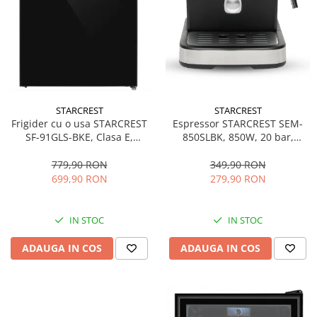
STARCREST
STARCREST
Espressor STARCREST SEM-
Frigider cu o usa STARCREST
850SLBK, 850W, 20 bar,
SF-91GLS-BKE, Clasa E,
rezervor detasabil 1.5L,
Capacitate 91L, Iluminare
dispozitiv spumare, filtru
interioara, H 83 cm, Sticla
349,90 RON
779,90 RON
dublu din inox, Negru/Inox
Neagra
279,90 RON
699,90 RON
IN STOC
IN STOC
ADAUGA IN COS
ADAUGA IN COS