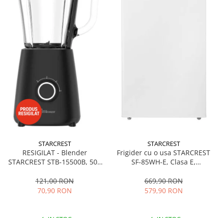
STARCREST
STARCREST
RESIGILAT - Blender
Frigider cu o usa STARCREST
STARCREST STB-15500B, 500
SF-85WH-E, Clasa E,
W, 1.5 l, 2 viteze + functie
Capacitate 85L, Iluminare
Pulse, Negru
interioara, Compartiment
121,00 RON
669,90 RON
gheata, H 82 cm, Alb
70,90 RON
579,90 RON