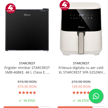
STARCREST
STARCREST
Frigider minibar STARCREST
Friteuza digitala cu aer cald
SMB-46BKE, 46 l, Clasa E, H
XL STARCREST SFR-5252WH,
49.5 cm, Negru
1450 W, 5 Litri, Termostat 80 -
200 °C, 8 programe
519,90 RON
219,90 RON
predefinite, Alb
479,90 RON
149,90 RON
IN STOC
IN STOC