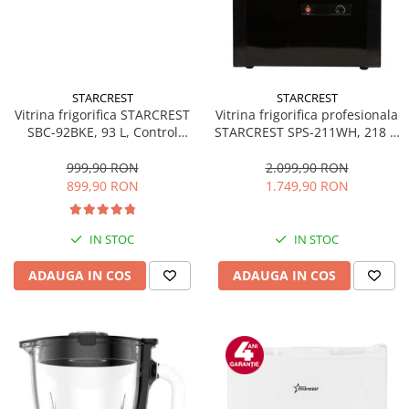
STARCREST
STARCREST
Vitrina frigorifica STARCREST
Vitrina frigorifica profesionala
SBC-92BKE, 93 L, Control
STARCREST SPS-211WH, 218 L,
temperatura, Usa sticla, H
Termostat reglabil, Iluminare
83.2 cm, Negru
LED, H 141 cm, Negru
999,90 RON
2.099,90 RON
899,90 RON
1.749,90 RON
IN STOC
IN STOC
ADAUGA IN COS
ADAUGA IN COS