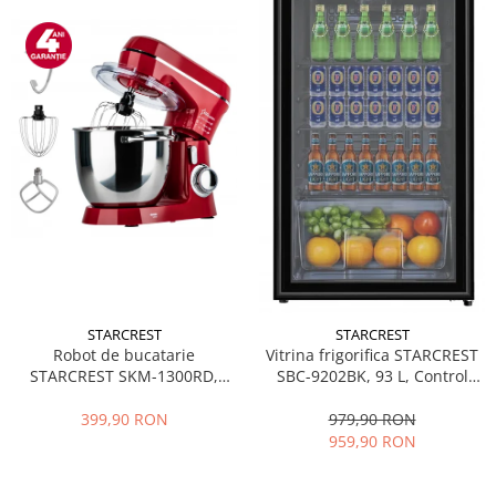
STARCREST
STARCREST
Robot de bucatarie
Vitrina frigorifica STARCREST
STARCREST SKM-1300RD,
SBC-9202BK, 93 L, Control
1300W, Bol 5.2 L Inox, 4
temperatura, Usa sticla, H
Accesorii, 10 Viteze + Pulse,
83.2 cm, Negru
399,90 RON
979,90 RON
Angrenaje metalice, Rosu
959,90 RON