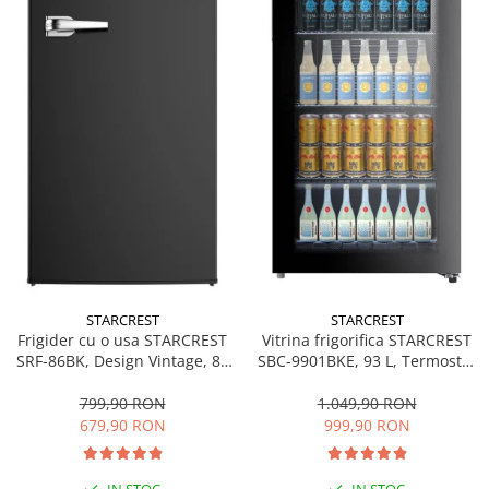
personala
Uscatoare de par
Obiecte sanitare
Accesorii
Alte obiecte sanitare
Resigilate
STARCREST
STARCREST
Frigider cu o usa STARCREST
Vitrina frigorifica STARCREST
SRF-86BK, Design Vintage, 85
SBC-9901BKE, 93 L, Termostat
l, Clasa E, Iluminare
reglabil, Iluminare LED, Usa
interioara, H 84 cm, Negru
sticla, H 84.5 cm, Negru
799,90 RON
1.049,90 RON
679,90 RON
999,90 RON