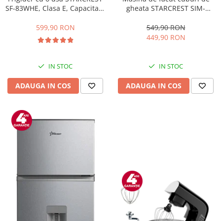
gheata STARCREST SIM-
SF-83WHE, Clasa E, Capacitate
1201IX, Capacitate 12Kg/24h,
83L, Iluminare interioara,
Doua dimensiuni pentru
Compartiment gheata, H 85
549,90 RON
599,90 RON
cuburi, Rezervor apa 1.3 l,
cm, Alb
449,90 RON
Inox
IN STOC
IN STOC
ADAUGA IN COS
ADAUGA IN COS