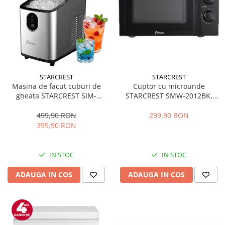
STARCREST
STARCREST
Masina de facut cuburi de
Cuptor cu microunde
gheata STARCREST SIM-
STARCREST SMW-2012BK,
1125IX, Capacitate 11-
700W, Capacitate 20 L, Control
12Kg/24h, Cos gheata
mecanic, 6 Trepte de putere,
499,90 RON
299,90 RON
detasabil, Rezervor apa 0.8 l,
Negru
399,90 RON
Inox
IN STOC
IN STOC
ADAUGA IN COS
ADAUGA IN COS