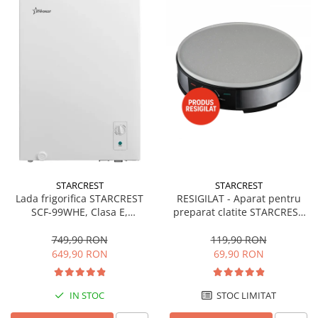
STARCREST
STARCREST
Lada frigorifica STARCREST
RESIGILAT - Aparat pentru
SCF-99WHE, Clasa E,
preparat clatite STARCREST
Capacitate 99L, Sistem
SCM-3212, 1200W, Placa cu
convertibil - functie frigider,
invelis ceramic antiaderent,
749,90 RON
119,90 RON
Termostat reglabil, Alb
30 cm, Inox / Negru
649,90 RON
69,90 RON
IN STOC
STOC LIMITAT