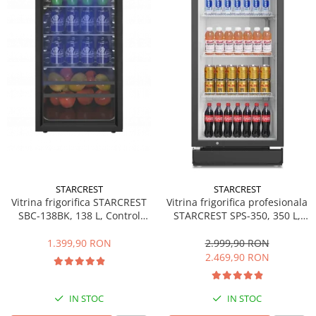
Side by side
Cuptoare cu microunde
Cuptoare cu microunde
Hote
Hote de bucatarie
Incorporabile
Aparate frigorifice incorporabile
Cuptoare cu microunde
incorporabile
Hote incorporabile
STARCREST
STARCREST
Plite incorporabile
Vitrina frigorifica STARCREST
Vitrina frigorifica profesionala
Masini spalat vase
SBC-138BK, 138 L, Control
STARCREST SPS-350, 350 L,
temperatura, Usa sticla, H 125
Termostat reglabil, Iluminare
Masini de spalat vase incorporabile
cm, Negru
LED, H 194.5 cm, Negru
1.399,90 RON
2.999,90 RON
Plite
2.469,90 RON
Incorporabile
Plite standard
IN STOC
IN STOC
Vitrine frigorifice