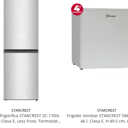
STARCREST
STARCREST
Frigider minibar STARCREST S
rigorifica STARCREST SC-170IX-
46 l, Clasa E, H 49.5 cm, 
, Clasa E, Less Frost, Termostat
, Iluminare LED, Suprafata Inox