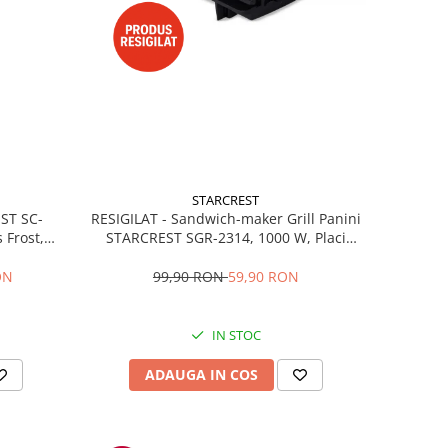
STARCREST
RESIGILAT - Sandwich-maker Grill Panini
EST SC-
STARCREST SGR-2314, 1000 W, Placi
 Frost,
nonaderente, Deschidere 180°, Suprafata
re LED,
de gatire 23 x 14 cm, Negru
ibile, H
99,90 RON
59,90 RON
ON
IN STOC
ADAUGA IN COS