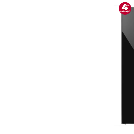
Alte accesorii foto & video
Aparate foto compacte
Aparate foto DSLR
Aparate foto Mirrorless
Carduri memorie
Obiective
Audio
Boxe portabile
Caști
MP3/MP4 playere
Radio
Sisteme audio
Soundbar
Auto
Accesorii electronice Auto
Compresoare auto
Auto-Moto