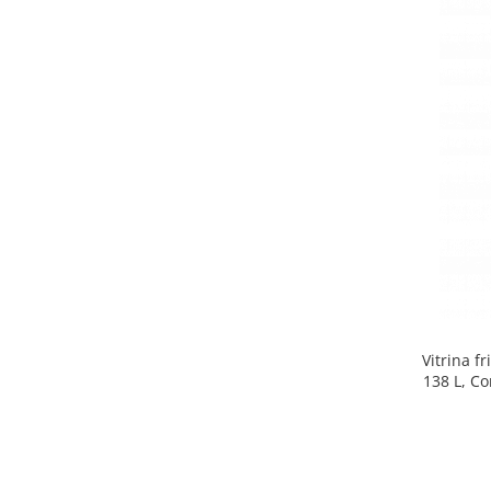
Side by side
Cuptoare cu microunde
Cuptoare cu microunde
Hote
Hote de bucatarie
Incorporabile
Aparate frigorifice incorporabile
Cuptoare cu microunde
incorporabile
Hote incorporabile
Plite incorporabile
Masini spalat vase
Vitrina f
Masini de spalat vase incorporabile
138 L, Co
Plite
Incorporabile
Plite standard
Vitrine frigorifice