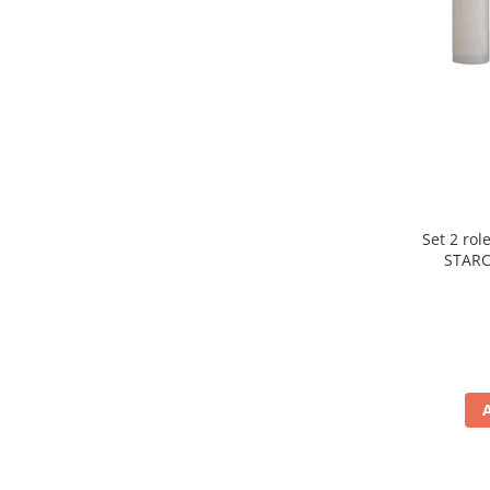
Preparare ceai si cafea
Aparate de spumat lapte
Espressoare
Preparare desert
accesori inghetata
Aparate de facut inghetata
Preparare paine
Masini de facut paine
Set 2 rol
Prajitoare de paine
STARC
rezist
Storcatoare
lavabile
Storcatoare
Tigai
TV, Electronice & Gaming
Accesorii & Periferice
Baterii si acumulatori
Aparate foto & accesorii