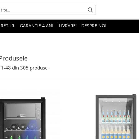
 RETUR
GARANTIE 4 ANI
LIVRARE
DESPRE NOI
Produsele
1-
48
din
305
produse