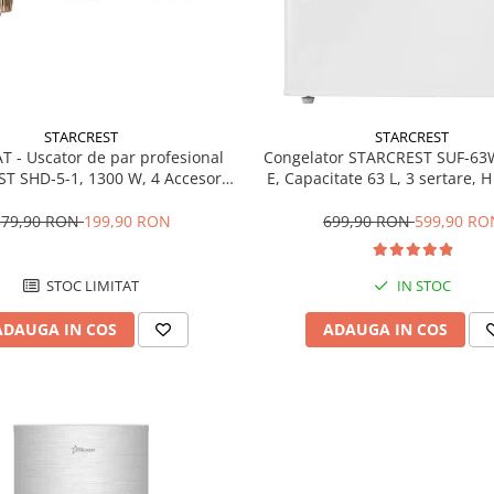
STARCREST
STARCREST
T - Uscator de par profesional
Congelator STARCREST SUF-63
T SHD-5-1, 1300 W, 4 Accesorii
E, Capacitate 63 L, 3 sertare, 
 3 Trepte de viteza, 3 Trepte de
Alb
atura, Buton de aer rece, Gri
379,90 RON
199,90 RON
699,90 RON
599,90 RO
STOC LIMITAT
IN STOC
ADAUGA IN COS
ADAUGA IN COS