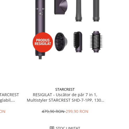
STARCREST
RESIGILAT - Uscător de păr 7 in 1,
 STARCREST
Multistyler STARCREST SHD-7-1PP, 1300
glabil,
W, 3 trepte de viteză, 3 trepte de
 Negru
temperatură, mov
479,90 RON
299,90 RON
RON
STOC LIMITAT