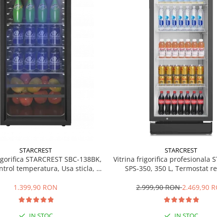
STARCREST
STARCREST
rigorifica STARCREST SBC-138BK,
Vitrina frigorifica profesionala
ntrol temperatura, Usa sticla, H
SPS-350, 350 L, Termostat re
125 cm, Negru
Iluminare LED, H 194.5 cm,
1.399,90 RON
2.999,90 RON
2.469,90 
IN STOC
IN STOC