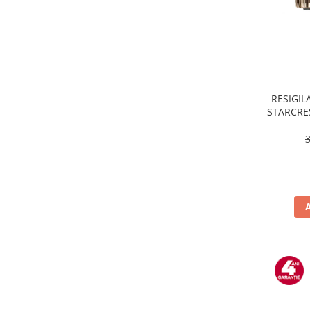
Masini de tocat
Mixere
Multicooker
Prăjitoare de pâine
Rasnite condimente
Razatoare
RESIGILA
STARCRES
Roboti de bucatarie
incluse,
Sandwich-maker
temper
Storcătoare
Aparate de cafea
Accesorii
Cafetiere
Espressoare
Râșnițe de cafea
Aparate de curatat bijuterii
Aparate de curățat cu aburi
Aparate de ingrijire tesaturi