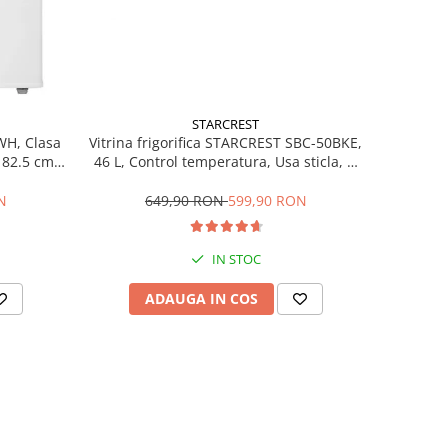
STARCREST
Vitrina frigorifica STARCREST SBC-50BKE,
WH, Clasa
46 L, Control temperatura, Usa sticla, H
H 82.5 cm,
48.8 cm, Negru
649,90 RON
599,90 RON
N
IN STOC
ADAUGA IN COS