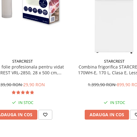
STARCREST
STARCREST
e folie profesionala pentru vidat
Combina frigorifica STARCR
REST VRL-2850, 28 x 500 cm,
170WH-E, 170 L, Clasa E, Less
ente, reutilizabile, sous vide,
Termostat reglabil, Ilumina
 in masina de spalat, fara BPA,
Picioare ajustabile, Usi revers
39,90 RON
29,90 RON
1.399,90 RON
899,90 R
transparent
151.8 cm, Alb
IN STOC
IN STOC
ADAUGA IN COS
ADAUGA IN COS