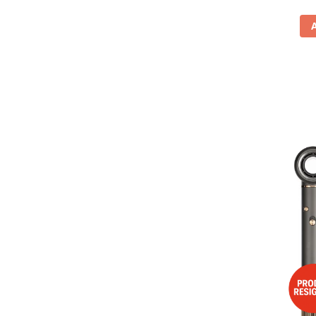
Vitrine pentru vinuri
Electrocasnice Mici
Accesorii aspiratoare
Aparate de bucatarie
Aparate de gatit cu aburi
Aparate de preparat desert
Aparate de vidat
Ascutitor cutite
Blendere
Cântare de bucătărie
Feliatoare
Fierbătoare
Friteuze
Grătare electrice
Masini de gheata
Masini de paine