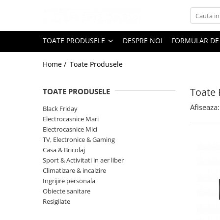
Toate Produsele
TOATE PRODUSELE
DESPRE NOI
FORMULAR DE
Black Friday
Home /
Toate Produsele
Electrocasnice Mari
Aparate frigorifice
Toate 
TOATE PRODUSELE
Aparat cuburi de gheata
Combine frigorifice
Afiseaza:
Black Friday
Congelatoare
Electrocasnice Mari
Electrocasnice Mici
Congelatoare verticale
TV, Electronice & Gaming
Frigidere
Casa & Bricolaj
Frigidere cu doua usi
Sport & Activitati in aer liber
Frigidere cu o usa
Climatizare & incalzire
Ingrijire personala
Lazi frigorifice
Obiecte sanitare
Minibaruri
Resigilate
Racitoare