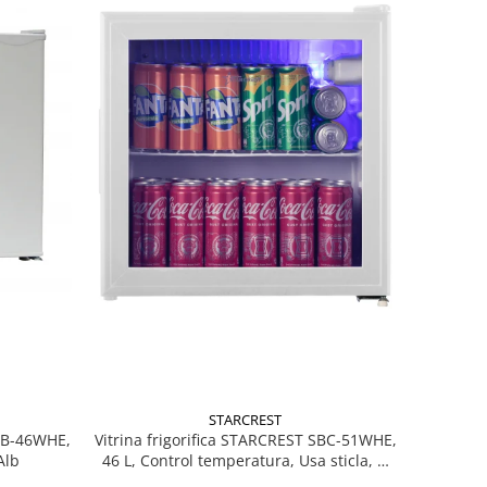
STARCREST
MB-46WHE,
Vitrina frigorifica STARCREST SBC-51WHE,
Alb
46 L, Control temperatura, Usa sticla, H
48.8 cm, Alb