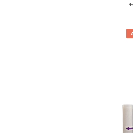
antiamp
1
Aspiratoare
rev
Mopuri electrice cu abur
Ingrijire personala
Cantare corporale
Ingrijire tesaturi
Statii de calcat
Masini de cusut
Ondulatoare
Perii de par electrice
Periute de dinti electrice
Pile electrice
Placi de indreptat parul
Plite
Preparare alimente
Masini de tocat