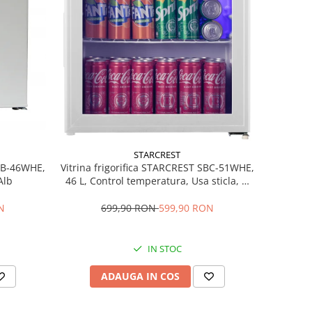
STARCREST
MB-46WHE,
Vitrina frigorifica STARCREST SBC-51WHE,
Alb
46 L, Control temperatura, Usa sticla, H
48.8 cm, Alb
N
699,90 RON
599,90 RON
IN STOC
ADAUGA IN COS