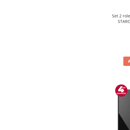
Preparare ceai si cafea
Aparate de spumat lapte
Set 2 rol
Espressoare
STARC
rezist
Preparare desert
lavabile
accesori inghetata
Aparate de facut inghetata
Preparare paine
Masini de facut paine
Prajitoare de paine
Storcatoare
Storcatoare
Tigai
TV, Electronice & Gaming
Accesorii & Periferice
Baterii si acumulatori
Aparate foto & accesorii