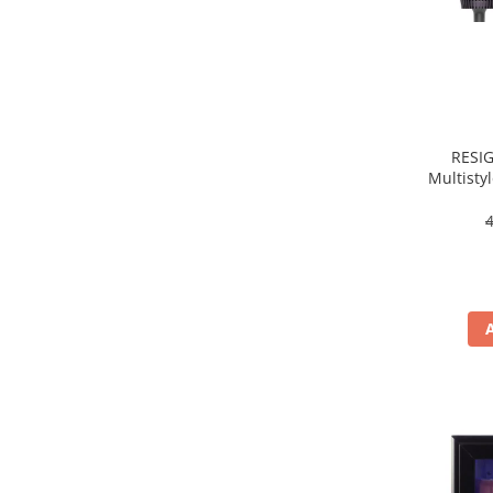
Masini de tocat
Mixere
Multicooker
Prăjitoare de pâine
Rasnite condimente
Razatoare
RESIG
Multisty
Roboti de bucatarie
W, 3 
Sandwich-maker
Storcătoare
Aparate de cafea
Accesorii
Cafetiere
Espressoare
Râșnițe de cafea
Aparate de curatat bijuterii
Aparate de curățat cu aburi
Aparate de ingrijire tesaturi