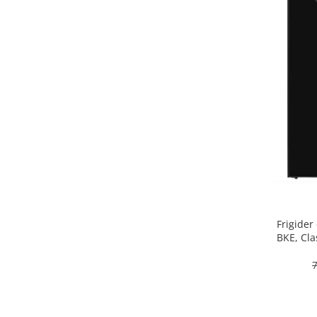
Alte accesorii foto & video
Aparate foto compacte
Aparate foto DSLR
Aparate foto Mirrorless
Carduri memorie
Obiective
Audio
Boxe portabile
Caști
MP3/MP4 playere
Radio
Sisteme audio
Frigider
Soundbar
BKE, Cla
inter
Auto
Accesorii electronice Auto
Compresoare auto
Auto-Moto