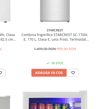
STARCREST
WH, Clasa
Combina frigorifica STARCREST SC-170IX-
H 82.5 cm,
E, 170 L, Clasa E, Less Frost, Termostat
reglabil, Iluminare LED, Suprafata Inox
antiamprenta, Picioare ajustabile, Usi
N
1.499,90 RON
999,90 RON
reversibile, H 151.8 cm, Inox
IN STOC
ADAUGA IN COS