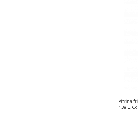
Side by side
Cuptoare cu microunde
Cuptoare cu microunde
Hote
Hote de bucatarie
Incorporabile
Aparate frigorifice incorporabile
Cuptoare cu microunde
incorporabile
Hote incorporabile
Plite incorporabile
Masini spalat vase
Vitrina f
Masini de spalat vase incorporabile
138 L, Co
Plite
Incorporabile
Plite standard
Vitrine frigorifice