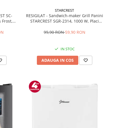
STARCREST
RESIGILAT - Sandwich-maker Grill Panini
EST SC-
STARCREST SGR-2314, 1000 W, Placi
 Frost,
nonaderente, Deschidere 180°, Suprafata
re LED,
de gatire 23 x 14 cm, Negru
ibile, H
99,90 RON
59,90 RON
ON
IN STOC
ADAUGA IN COS