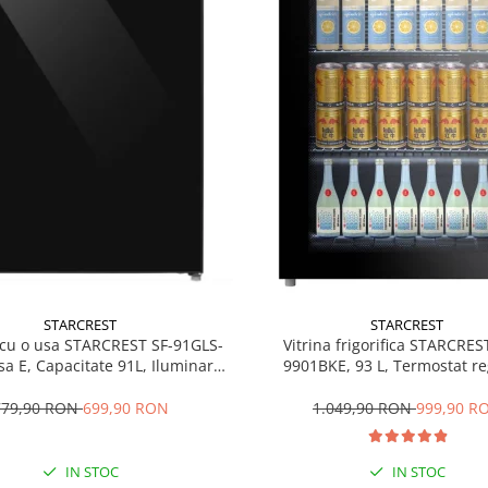
STARCREST
STARCREST
 cu o usa STARCREST SF-91GLS-
Vitrina frigorifica STARCRES
sa E, Capacitate 91L, Iluminare
9901BKE, 93 L, Termostat reg
ioara, H 83 cm, Sticla Neagra
Iluminare LED, Usa sticla, H 
Negru
779,90 RON
699,90 RON
1.049,90 RON
999,90 R
IN STOC
IN STOC