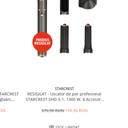
STARCREST
RESIGILAT - Uscator de par profesional
 STARCREST
STARCREST SHD-5-1, 1300 W, 4 Accesorii
glabil,
incluse, 3 Trepte de viteza, 3 Trepte de
 Negru
temperatura, Buton de aer rece, Gri
379,90 RON
199,90 RON
RON
STOC LIMITAT