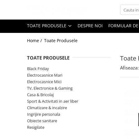
Toate Produsele
TOATE PRODUSELE
DESPRE NOI
FORMULAR DE
Black Friday
Home /
Toate Produsele
Electrocasnice Mari
Aparate frigorifice
Toate 
TOATE PRODUSELE
Aparat cuburi de gheata
Combine frigorifice
Afiseaza:
Black Friday
Congelatoare
Electrocasnice Mari
Electrocasnice Mici
Congelatoare verticale
TV, Electronice & Gaming
Frigidere
Casa & Bricolaj
Frigidere cu doua usi
Sport & Activitati in aer liber
Frigidere cu o usa
Climatizare & incalzire
Ingrijire personala
Lazi frigorifice
Obiecte sanitare
Minibaruri
Resigilate
Racitoare