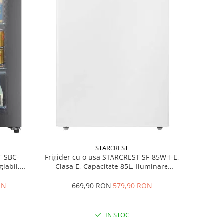
STARCREST
T SBC-
Frigider cu o usa STARCREST SF-85WH-E,
labil,
Clasa E, Capacitate 85L, Iluminare
84.5 cm,
interioara, Compartiment gheata, H 82
cm, Alb
ON
669,90 RON
579,90 RON
IN STOC