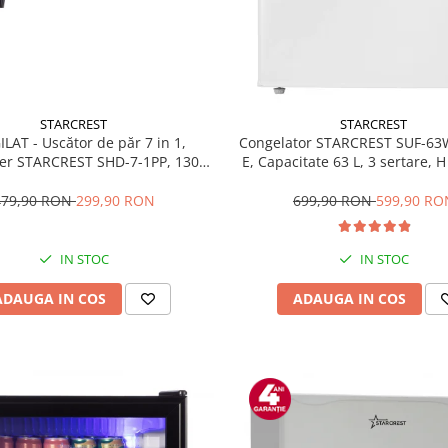
STARCREST
STARCREST
ILAT - Uscător de păr 7 in 1,
Congelator STARCREST SUF-63
ler STARCREST SHD-7-1PP, 1300
E, Capacitate 63 L, 3 sertare, 
trepte de viteză, 3 trepte de
Alb
temperatură, mov
479,90 RON
299,90 RON
699,90 RON
599,90 RO
IN STOC
IN STOC
ADAUGA IN COS
ADAUGA IN COS