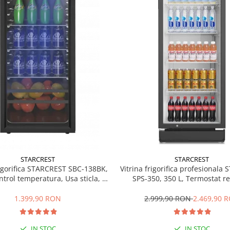
STARCREST
STARCREST
rigorifica STARCREST SBC-138BK,
Vitrina frigorifica profesionala
ntrol temperatura, Usa sticla, H
SPS-350, 350 L, Termostat re
125 cm, Negru
Iluminare LED, H 194.5 cm,
1.399,90 RON
2.999,90 RON
2.469,90 
IN STOC
IN STOC