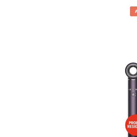
Vitrine pentru vinuri
Electrocasnice Mici
Accesorii aspiratoare
Aparate de bucatarie
Aparate de gatit cu aburi
Aparate de preparat desert
Aparate de vidat
Ascutitor cutite
Blendere
Cântare de bucătărie
Feliatoare
Fierbătoare
Friteuze
Grătare electrice
Masini de gheata
Masini de paine