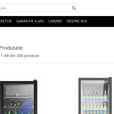
 RETUR
GARANTIE 4 ANI
LIVRARE
DESPRE NOI
Produsele
1-
48
din
306
produse