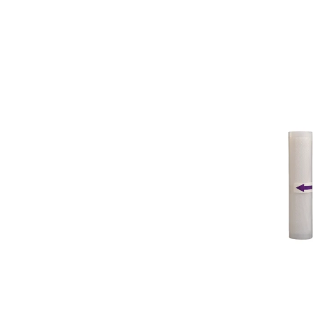
Aspiratoare
Mopuri electrice cu abur
Ingrijire personala
Cantare corporale
Ingrijire tesaturi
Statii de calcat
Masini de cusut
Ondulatoare
Perii de par electrice
Periute de dinti electrice
Pile electrice
Placi de indreptat parul
Plite
Preparare alimente
Masini de tocat