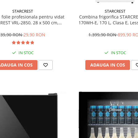
STARCREST
STARCREST
e folie profesionala pentru vidat
Combina frigorifica STARCR
REST VRL-2850, 28 x 500 cm,
170WH-E, 170 L, Clasa E, Less
ente, reutilizabile, sous vide,
Termostat reglabil, Ilumina
 in masina de spalat, fara BPA,
Picioare ajustabile, Usi revers
39,90 RON
29,90 RON
1.399,90 RON
899,90 R
transparent
151.8 cm, Alb
IN STOC
IN STOC
ADAUGA IN COS
ADAUGA IN COS