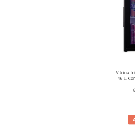
aparat de calcat vertical
Aparate de scame
Fiare de calcat
Statii de calcat
Aparate de masaj
Aparate de ras electrice
Aparate de tuns
Aparate faciale
Vitrina f
Aspiratoare
46 L, Co
Aspiratoare de geamuri
Cuptoare cu microunde
Cuptoare electrice
Cântare corporale
Epilatoare
Ingrijire locuinta