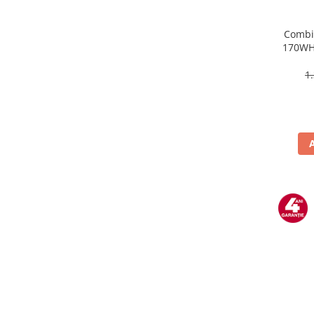
Preparare ceai si cafea
Aparate de spumat lapte
Combin
170WH-
Espressoare
Termos
Preparare desert
Picioar
1
accesori inghetata
Aparate de facut inghetata
Preparare paine
Masini de facut paine
Prajitoare de paine
Storcatoare
Storcatoare
Tigai
TV, Electronice & Gaming
Accesorii & Periferice
Baterii si acumulatori
Aparate foto & accesorii