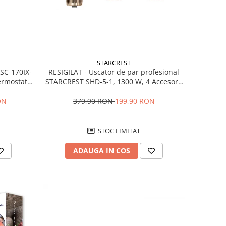
STARCREST
RESIGILAT - Uscator de par profesional
 SC-170IX-
STARCREST SHD-5-1, 1300 W, 4 Accesorii
Termostat
incluse, 3 Trepte de viteza, 3 Trepte de
fata Inox
temperatura, Buton de aer rece, Gri
ile, Usi
379,90 RON
199,90 RON
ON
Inox
STOC LIMITAT
ADAUGA IN COS