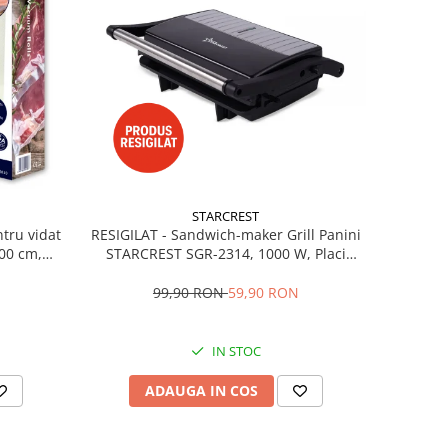
STARCREST
ntru vidat
RESIGILAT - Sandwich-maker Grill Panini
00 cm,
STARCREST SGR-2314, 1000 W, Placi
s vide,
nonaderente, Deschidere 180°, Suprafata
fara BPA,
de gatire 23 x 14 cm, Negru
99,90 RON
59,90 RON
IN STOC
ADAUGA IN COS