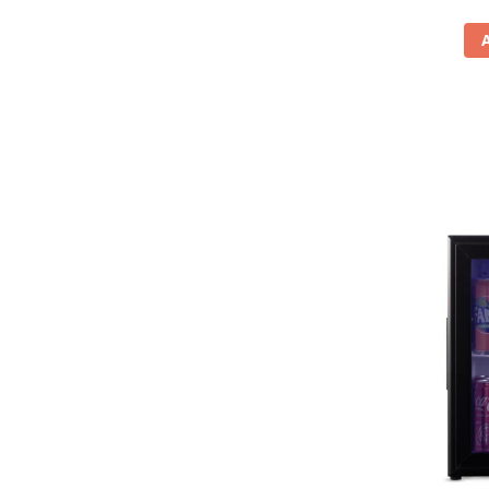
Vitrine pentru vinuri
Electrocasnice Mici
Accesorii aspiratoare
Aparate de bucatarie
Aparate de gatit cu aburi
Aparate de preparat desert
Aparate de vidat
Ascutitor cutite
Blendere
Cântare de bucătărie
Feliatoare
Fierbătoare
Friteuze
Grătare electrice
Masini de gheata
Masini de paine