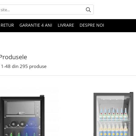
 RETUR
GARANTIE 4 ANI
LIVRARE
DESPRE NOI
Produsele
1-
48
din
295
produse