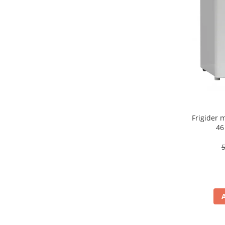
aparat de calcat vertical
Aparate de scame
Fiare de calcat
Statii de calcat
Aparate de masaj
Aparate de ras electrice
Aparate de tuns
Aparate faciale
Frigider
Aspiratoare
46
Aspiratoare de geamuri
Cuptoare cu microunde
Cuptoare electrice
Cântare corporale
Epilatoare
Ingrijire locuinta