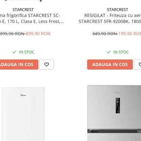
STARCREST
STARCREST
a frigorifica STARCREST SC-
RESIGILAT - Friteuza cu aer
E, 170 L, Clasa E, Less Frost,
STARCREST SFR-9200BK, 1800
tat reglabil, Iluminare LED,
Dublu, 9 litri, Termostat 80 - 
e ajustabile, Usi reversibile, H
programe predefinite, N
.399,90 RON
899,90 RON
349,90 RON
199,90 RO
151.8 cm, Alb
IN STOC
IN STOC
ADAUGA IN COS
ADAUGA IN COS