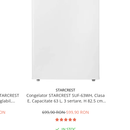
STARCREST
 STARCREST
Congelator STARCREST SUF-63WH, Clasa
glabil,
E, Capacitate 63 L, 3 sertare, H 82.5 cm,
 Negru
Alb
RON
699,90 RON
599,90 RON
IN STOC