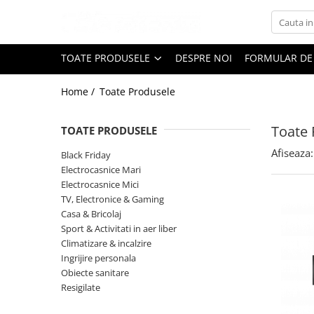
Toate Produsele
TOATE PRODUSELE
DESPRE NOI
FORMULAR DE
Black Friday
Home /
Toate Produsele
Electrocasnice Mari
Aparate frigorifice
Toate 
TOATE PRODUSELE
Aparat cuburi de gheata
Combine frigorifice
Afiseaza:
Black Friday
Congelatoare
Electrocasnice Mari
Electrocasnice Mici
Congelatoare verticale
TV, Electronice & Gaming
Frigidere
Casa & Bricolaj
Frigidere cu doua usi
Sport & Activitati in aer liber
Frigidere cu o usa
Climatizare & incalzire
Ingrijire personala
Lazi frigorifice
Obiecte sanitare
Minibaruri
Resigilate
Racitoare