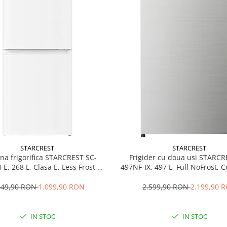
STARCREST
STARCREST
a frigorifica STARCREST SC-
Frigider cu doua usi STARCR
E, 268 L, Clasa E, Less Frost,
497NF-IX, 497 L, Full NoFrost,
tat reglabil, Iluminare LED,
Inverter, Clasa E, Display, Fun
ajustabile, Usi reversibile, H 178
racire, Blocare acces copii, H 1
549,90 RON
1.099,90 RON
2.599,90 RON
2.199,90 
cm, Alb
IN STOC
IN STOC