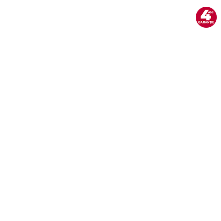
Aspiratoare
Mopuri electrice cu abur
Ingrijire personala
Cantare corporale
Ingrijire tesaturi
Statii de calcat
Masini de cusut
Ondulatoare
Perii de par electrice
Periute de dinti electrice
Pile electrice
Placi de indreptat parul
Plite
Preparare alimente
Masini de tocat