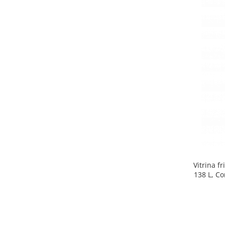
Side by side
Cuptoare cu microunde
Cuptoare cu microunde
Hote
Hote de bucatarie
Incorporabile
Aparate frigorifice incorporabile
Cuptoare cu microunde
incorporabile
Hote incorporabile
Plite incorporabile
Masini spalat vase
Vitrina f
Masini de spalat vase incorporabile
138 L, Co
Plite
Incorporabile
Plite standard
Vitrine frigorifice