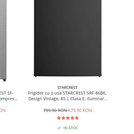
STARCREST
EST SF-
Frigider cu o usa STARCREST SRF-86BK,
 Compresor
Design Vintage, 85 l, Clasa E, Iluminare
ctie super
interioara, H 84 cm, Negru
75 cm, Inox
RON
799,90 RON
679,90 RON
IN STOC