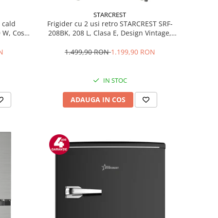
STARCREST
 cald
Frigider cu 2 usi retro STARCREST SRF-
 W, Cos
208BK, 208 L, Clasa E, Design Vintage,
200 °C, 8
Iluminare LED, Termostat Reglabil, H 147
egru
cm, Negru
N
1.499,90 RON
1.199,90 RON
IN STOC
ADAUGA IN COS