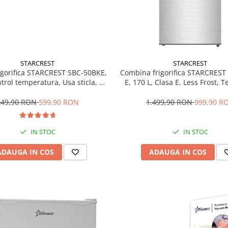
STARCREST
STARCREST
rigorifica STARCREST SBC-50BKE,
Combina frigorifica STARCREST
ntrol temperatura, Usa sticla, H
E, 170 L, Clasa E, Less Frost, 
48.8 cm, Negru
reglabil, Iluminare LED, Supra
antiamprenta, Picioare ajustab
649,90 RON
599,90 RON
1.499,90 RON
999,90 R
reversibile, H 151.8 cm, 
IN STOC
IN STOC
ADAUGA IN COS
ADAUGA IN COS