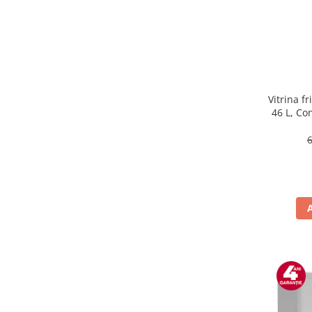
Masini de tocat
Mixere
Multicooker
Prăjitoare de pâine
Rasnite condimente
Razatoare
Vitrina f
46 L, Co
Roboti de bucatarie
Sandwich-maker
Storcătoare
Aparate de cafea
Accesorii
Cafetiere
Espressoare
Râșnițe de cafea
Aparate de curatat bijuterii
Aparate de curățat cu aburi
Aparate de ingrijire tesaturi