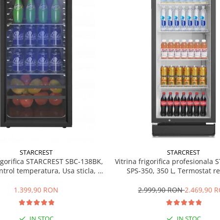
STARCREST
STARCREST
rigorifica STARCREST SBC-138BK,
Vitrina frigorifica profesionala
ntrol temperatura, Usa sticla, H
SPS-350, 350 L, Termostat re
125 cm, Negru
Iluminare LED, H 194.5 cm,
1.399,90 RON
2.999,90 RON
2.469,90 
IN STOC
IN STOC