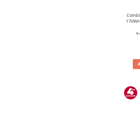
Preparare ceai si cafea
Aparate de spumat lapte
Combin
170WH-
Espressoare
Termos
Preparare desert
Picioar
1
accesori inghetata
Aparate de facut inghetata
Preparare paine
Masini de facut paine
Prajitoare de paine
Storcatoare
Storcatoare
Tigai
TV, Electronice & Gaming
Accesorii & Periferice
Baterii si acumulatori
Aparate foto & accesorii