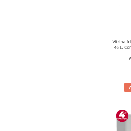
Masini de tocat
Mixere
Multicooker
Prăjitoare de pâine
Rasnite condimente
Razatoare
Vitrina f
46 L, Co
Roboti de bucatarie
Sandwich-maker
Storcătoare
Aparate de cafea
Accesorii
Cafetiere
Espressoare
Râșnițe de cafea
Aparate de curatat bijuterii
Aparate de curățat cu aburi
Aparate de ingrijire tesaturi