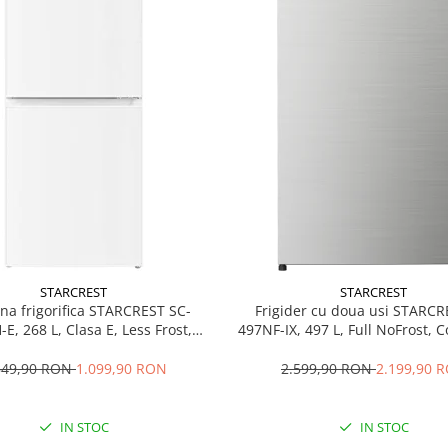
STARCREST
STARCREST
a frigorifica STARCREST SC-
Frigider cu doua usi STARCR
E, 268 L, Clasa E, Less Frost,
497NF-IX, 497 L, Full NoFrost,
tat reglabil, Iluminare LED,
Inverter, Clasa E, Display, Fun
ajustabile, Usi reversibile, H 178
racire, Blocare acces copii, H 1
549,90 RON
1.099,90 RON
2.599,90 RON
2.199,90 
cm, Alb
IN STOC
IN STOC