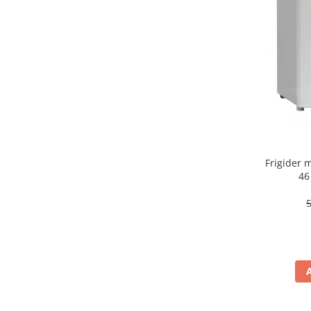
aparat de calcat vertical
Aparate de scame
Fiare de calcat
Statii de calcat
Aparate de masaj
Aparate de ras electrice
Aparate de tuns
Aparate faciale
Frigider
Aspiratoare
46
Aspiratoare de geamuri
Cuptoare cu microunde
Cuptoare electrice
Cântare corporale
Epilatoare
Ingrijire locuinta