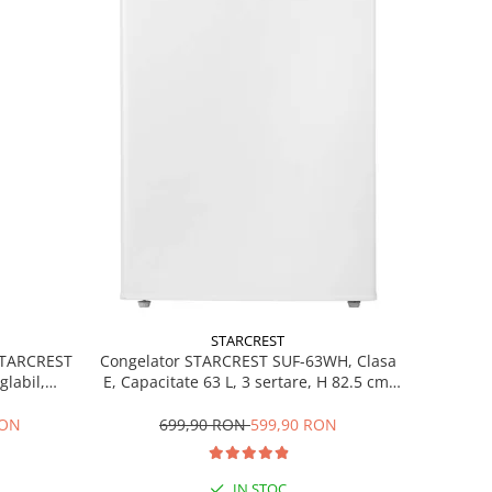
STARCREST
 STARCREST
Congelator STARCREST SUF-63WH, Clasa
glabil,
E, Capacitate 63 L, 3 sertare, H 82.5 cm,
 Negru
Alb
RON
699,90 RON
599,90 RON
IN STOC