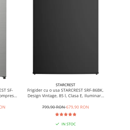
STARCREST
EST SF-
Frigider cu o usa STARCREST SRF-86BK,
 Compresor
Design Vintage, 85 l, Clasa E, Iluminare
ctie super
interioara, H 84 cm, Negru
75 cm, Inox
RON
799,90 RON
679,90 RON
IN STOC