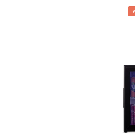
Vitrine pentru vinuri
Electrocasnice Mici
Accesorii aspiratoare
Aparate de bucatarie
Aparate de gatit cu aburi
Aparate de preparat desert
Aparate de vidat
Ascutitor cutite
Blendere
Cântare de bucătărie
Feliatoare
Fierbătoare
Friteuze
Grătare electrice
Masini de gheata
Masini de paine