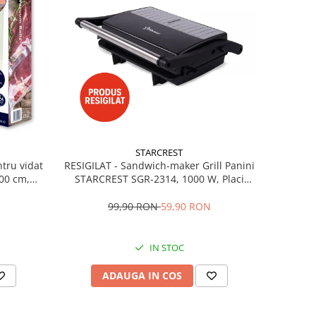
STARCREST
ntru vidat
RESIGILAT - Sandwich-maker Grill Panini
00 cm,
STARCREST SGR-2314, 1000 W, Placi
s vide,
nonaderente, Deschidere 180°, Suprafata
fara BPA,
de gatire 23 x 14 cm, Negru
99,90 RON
59,90 RON
IN STOC
ADAUGA IN COS