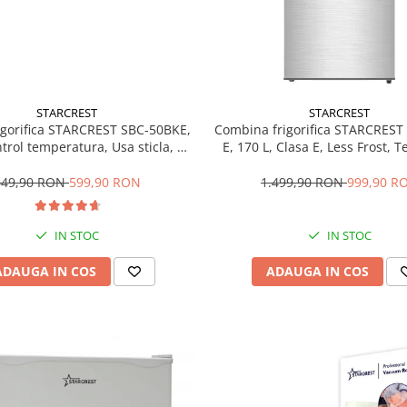
STARCREST
STARCREST
rigorifica STARCREST SBC-50BKE,
Combina frigorifica STARCREST
ntrol temperatura, Usa sticla, H
E, 170 L, Clasa E, Less Frost, 
48.8 cm, Negru
reglabil, Iluminare LED, Supra
antiamprenta, Picioare ajustab
649,90 RON
599,90 RON
1.499,90 RON
999,90 R
reversibile, H 151.8 cm, 
IN STOC
IN STOC
ADAUGA IN COS
ADAUGA IN COS