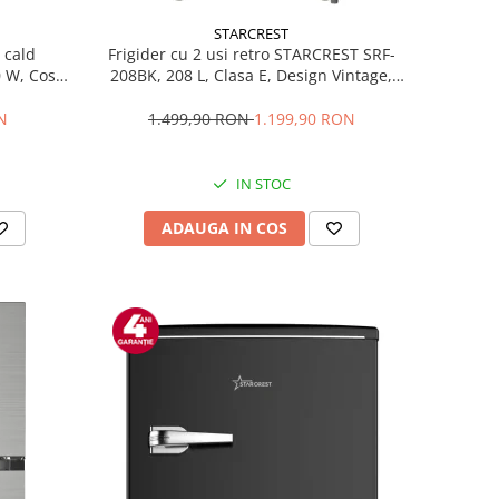
STARCREST
 cald
Frigider cu 2 usi retro STARCREST SRF-
 W, Cos
208BK, 208 L, Clasa E, Design Vintage,
200 °C, 8
Iluminare LED, Termostat Reglabil, H 147
egru
cm, Negru
N
1.499,90 RON
1.199,90 RON
IN STOC
ADAUGA IN COS