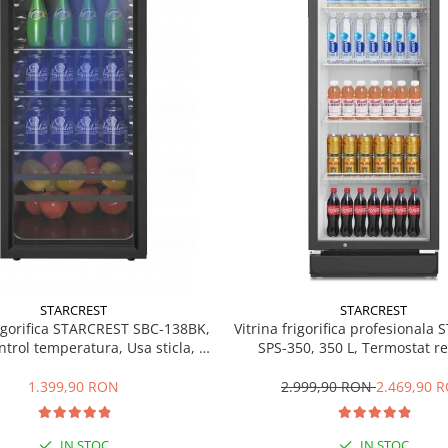
STARCREST
STARCREST
rigorifica STARCREST SBC-138BK,
Vitrina frigorifica profesionala
ntrol temperatura, Usa sticla, H
SPS-350, 350 L, Termostat re
125 cm, Negru
Iluminare LED, H 194.5 cm,
1.399,90 RON
2.999,90 RON
2.469,90 
IN STOC
IN STOC