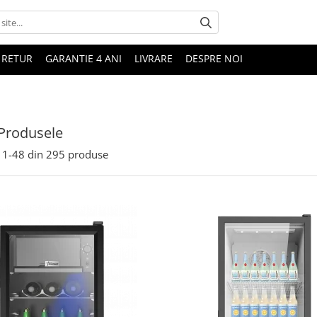
 RETUR
GARANTIE 4 ANI
LIVRARE
DESPRE NOI
Produsele
1-
48
din
295
produse