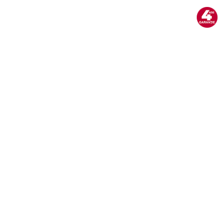
Aspiratoare
Mopuri electrice cu abur
Ingrijire personala
Cantare corporale
Ingrijire tesaturi
Statii de calcat
Masini de cusut
Ondulatoare
Perii de par electrice
Periute de dinti electrice
Pile electrice
Placi de indreptat parul
Plite
Preparare alimente
Masini de tocat