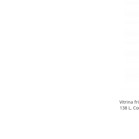
Side by side
Cuptoare cu microunde
Cuptoare cu microunde
Hote
Hote de bucatarie
Incorporabile
Aparate frigorifice incorporabile
Cuptoare cu microunde
incorporabile
Hote incorporabile
Plite incorporabile
Masini spalat vase
Vitrina f
Masini de spalat vase incorporabile
138 L, Co
Plite
Incorporabile
Plite standard
Vitrine frigorifice