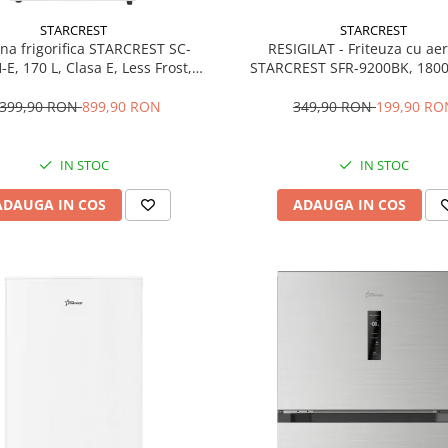
STARCREST
STARCREST
a frigorifica STARCREST SC-
RESIGILAT - Friteuza cu aer
E, 170 L, Clasa E, Less Frost,
STARCREST SFR-9200BK, 1800
tat reglabil, Iluminare LED,
Dublu, 9 litri, Termostat 80 - 
e ajustabile, Usi reversibile, H
programe predefinite, N
.399,90 RON
899,90 RON
349,90 RON
199,90 RO
151.8 cm, Alb
IN STOC
IN STOC
ADAUGA IN COS
ADAUGA IN COS