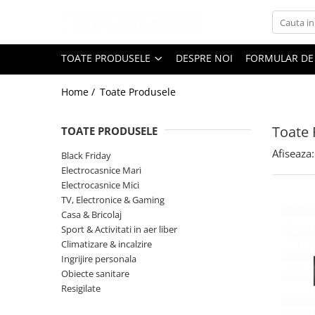
Toate Produsele
TOATE PRODUSELE
DESPRE NOI
FORMULAR DE
Black Friday
Home /
Toate Produsele
Electrocasnice Mari
Aparate frigorifice
Toate 
TOATE PRODUSELE
Aparat cuburi de gheata
Combine frigorifice
Afiseaza:
Black Friday
Congelatoare
Electrocasnice Mari
Electrocasnice Mici
Congelatoare verticale
TV, Electronice & Gaming
Frigidere
Casa & Bricolaj
Frigidere cu doua usi
Sport & Activitati in aer liber
Frigidere cu o usa
Climatizare & incalzire
Ingrijire personala
Lazi frigorifice
Obiecte sanitare
Minibaruri
Resigilate
Racitoare