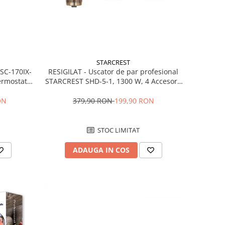
STARCREST
RESIGILAT - Uscator de par profesional
 SC-170IX-
STARCREST SHD-5-1, 1300 W, 4 Accesorii
Termostat
incluse, 3 Trepte de viteza, 3 Trepte de
fata Inox
temperatura, Buton de aer rece, Gri
ile, Usi
379,90 RON
199,90 RON
ON
Inox
STOC LIMITAT
ADAUGA IN COS