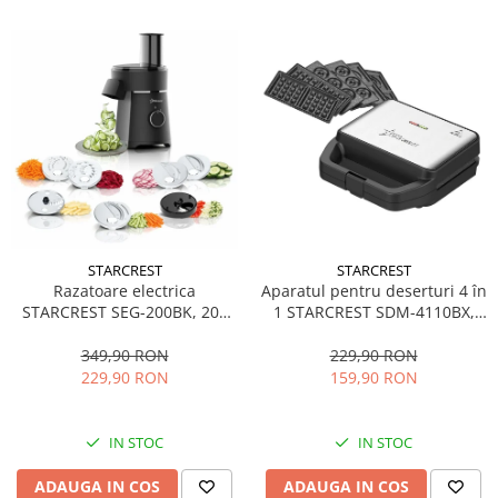
STARCREST
STARCREST
Aparatul pentru deserturi 4 în
Razatoare electrica
1 STARCREST SDM-4110BX,
STARCREST SEG-200BK, 200
800W, placi detasabile cu
W, 7 moduri de taiere, Negru
invelis ceramic pentru vafe,
229,90 RON
349,90 RON
nuci, gogosi si smile
159,90 RON
229,90 RON
sandwich, negru
IN STOC
IN STOC
ADAUGA IN COS
ADAUGA IN COS