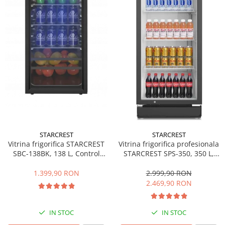
Side by side
Cuptoare cu microunde
Cuptoare cu microunde
Hote
Hote de bucatarie
Incorporabile
Aparate frigorifice incorporabile
Cuptoare cu microunde
incorporabile
Hote incorporabile
STARCREST
STARCREST
Plite incorporabile
Vitrina frigorifica STARCREST
Vitrina frigorifica profesionala
Masini spalat vase
SBC-138BK, 138 L, Control
STARCREST SPS-350, 350 L,
temperatura, Usa sticla, H 125
Termostat reglabil, Iluminare
Masini de spalat vase incorporabile
cm, Negru
LED, H 194.5 cm, Negru
1.399,90 RON
2.999,90 RON
Plite
2.469,90 RON
Incorporabile
Plite standard
IN STOC
IN STOC
Vitrine frigorifice