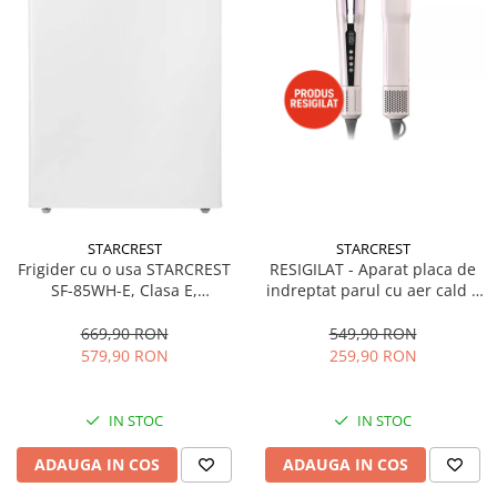
STARCREST
STARCREST
Frigider cu o usa STARCREST
RESIGILAT - Aparat placa de
SF-85WH-E, Clasa E,
indreptat parul cu aer cald 2
Capacitate 85L, Iluminare
in 1 STARCREST SHS-1300PK,
interioara, Compartiment
1300 W, Uscare si indreptare,
669,90 RON
549,90 RON
gheata, H 82 cm, Alb
Afisaj LCD, Tehnologie cu ioni
579,90 RON
259,90 RON
negativi, 5 Moduri de
temperatura, 3 Viteze, Roz
IN STOC
IN STOC
ADAUGA IN COS
ADAUGA IN COS