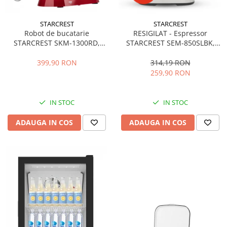
STARCREST
STARCREST
Robot de bucatarie
RESIGILAT - Espressor
STARCREST SKM-1300RD,
STARCREST SEM-850SLBK,
1300W, Bol 5.2 L Inox, 4
850W, 20 bar, rezervor
Accesorii, 10 Viteze + Pulse,
detasabil 1.5L, dispozitiv
399,90 RON
314,19 RON
Angrenaje metalice, Rosu
spumare, filtru dublu din
259,90 RON
inox, Negru/Inox
IN STOC
IN STOC
ADAUGA IN COS
ADAUGA IN COS