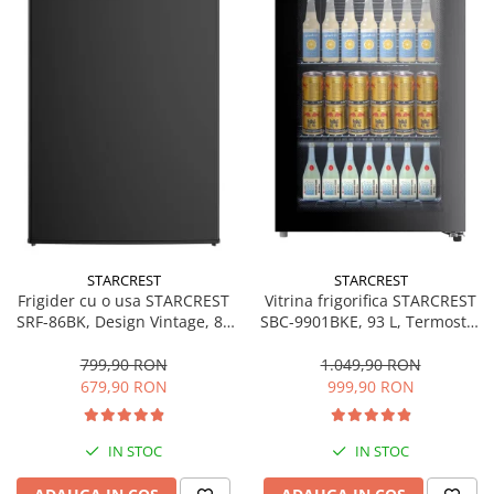
Bucatarie & Servire
Cutite & seturi
Iluminat & electrice
Prelungitoare
Sport & Activitati in aer liber
Cutii frigorifice
Climatizare & incalzire
Accesorii aparate climatizare
Aeroterme
STARCREST
STARCREST
Frigider cu o usa STARCREST
Vitrina frigorifica STARCREST
Aparate de spalat cu presiune
SRF-86BK, Design Vintage, 85
SBC-9901BKE, 93 L, Termostat
l, Clasa E, Iluminare
reglabil, Iluminare LED, Usa
Calorifere electrice
interioara, H 84 cm, Negru
sticla, H 84.5 cm, Negru
799,90 RON
1.049,90 RON
Climatizare
679,90 RON
999,90 RON
Purificatoare
Ingrijire personala
IN STOC
IN STOC
Aparate & Accesorii ingrijire