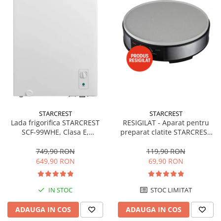
STARCREST
STARCREST
Lada frigorifica STARCREST
RESIGILAT - Aparat pentru
SCF-99WHE, Clasa E,
preparat clatite STARCREST
Capacitate 99L, Sistem
SCM-3212, 1200W, Placa cu
convertibil - functie frigider,
invelis ceramic antiaderent,
749,90 RON
119,90 RON
Termostat reglabil, Alb
30 cm, Inox / Negru
649,90 RON
69,90 RON
IN STOC
STOC LIMITAT
ADAUGA IN COS
ADAUGA IN COS