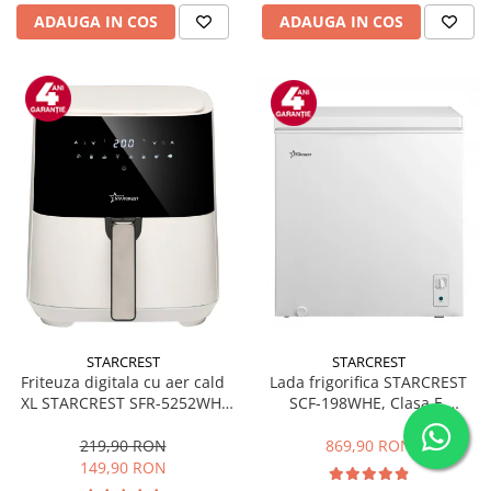
ADAUGA IN COS
ADAUGA IN COS
STARCREST
STARCREST
Friteuza digitala cu aer cald
Lada frigorifica STARCREST
XL STARCREST SFR-5252WH,
SCF-198WHE, Clasa E,
1450 W, 5 Litri, Termostat 80 -
Capacitate 198L, Sistem
200 °C, 8 programe
convertibil - functie frigider,
219,90 RON
869,90 RON
predefinite, Alb
Termostat reglabil, Alb
149,90 RON