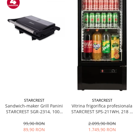
STARCREST
STARCREST
Sandwich-maker Grill Panini
Vitrina frigorifica profesionala
STARCREST SGR-2314, 1000
STARCREST SPS-211WH, 218 L,
W, Placi nonaderente,
Termostat reglabil, Iluminare
Deschidere 180°, Suprafata
LED, H 141 cm, Negru
99,90 RON
2.099,90 RON
de gatire 23 x 14 cm, Negru
89,90 RON
1.749,90 RON