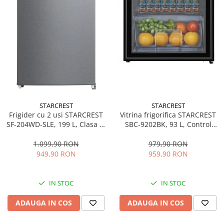
STARCREST
STARCREST
Frigider cu 2 usi STARCREST
Vitrina frigorifica STARCREST
SF-204WD-SLE, 199 L, Clasa E,
SBC-9202BK, 93 L, Control
Dozator Apa, Iluminare LED,
temperatura, Usa sticla, H
Termostat Ajustabil, Usi
83.2 cm, Negru
1.099,90 RON
979,90 RON
reversibile, H 143 cm, Argintiu
949,90 RON
959,90 RON
IN STOC
IN STOC
ADAUGA IN COS
ADAUGA IN COS