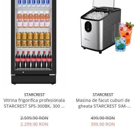
STARCREST
STARCREST
Vitrina frigorifica profesionala
Masina de facut cuburi de
STARCREST SPS-300BK, 300 L,
gheata STARCREST SIM-
Termostat reglabil, Iluminare
1125IX, Capacitate 11-
LED, H 169.5 cm, Negru
12Kg/24h, Cos gheata
2.599,90 RON
499,90 RON
detasabil, Rezervor apa 0.8 l,
2.299,90 RON
399,90 RON
Inox