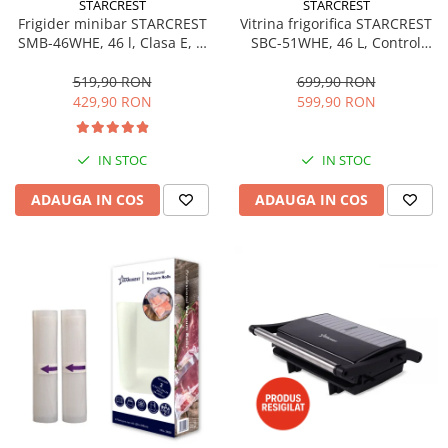
STARCREST
STARCREST
Aspiratoare
Frigider minibar STARCREST
Vitrina frigorifica STARCREST
SMB-46WHE, 46 l, Clasa E, H
SBC-51WHE, 46 L, Control
Mopuri electrice cu abur
49.5 cm, Alb
temperatura, Usa sticla, H
Ingrijire personala
48.8 cm, Alb
519,90 RON
699,90 RON
429,90 RON
599,90 RON
Cantare corporale
Ingrijire tesaturi
Statii de calcat
IN STOC
IN STOC
Masini de cusut
ADAUGA IN COS
ADAUGA IN COS
Ondulatoare
Perii de par electrice
Periute de dinti electrice
Pile electrice
Placi de indreptat parul
Plite
Preparare alimente
Masini de tocat