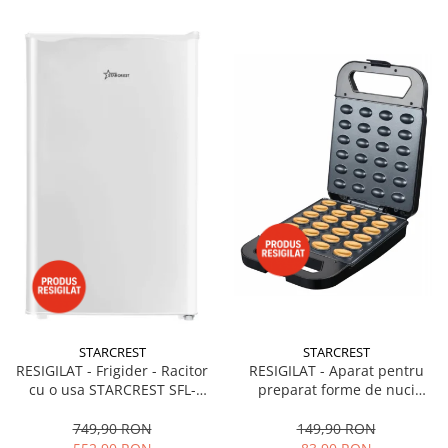
STARCREST
STARCREST
RESIGILAT - Frigider - Racitor
RESIGILAT - Aparat pentru
cu o usa STARCREST SFL-
preparat forme de nuci
92WHE, Clasa E, Capacitate
STARCREST SNM-4024BX, 24
92L, Iluminare interioara,H 83
forme, 1400W, Indicator
749,90 RON
149,90 RON
cm, Alb
luminos, Placi antiaderente,