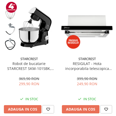
STARCREST
STARCREST
Robot de bucatarie
RESIGILAT - Hota
STARCREST SKM-1015BK,
incorporabila telescopica
1500 W, Bol 4.5 L Inox, 5
STARCREST STH-550BK,
Accesorii, 10 Viteze + Pulse,
Putere de absorbtie 550 m3/h,
369,90 RON
399,90 RON
Negru
1 Motor, 2 Trepte putere, 60
299,90 RON
249,90 RON
cm, Negru
IN STOC
IN STOC
ADAUGA IN COS
ADAUGA IN COS