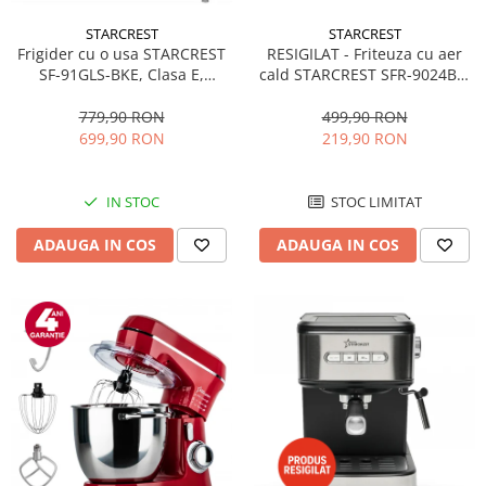
STARCREST
STARCREST
RESIGILAT - Friteuza cu aer
Frigider cu o usa STARCREST
cald STARCREST SFR-9024BK,
SF-91GLS-BKE, Clasa E,
2400 W, Cos Dublu, 9 litri,
Capacitate 91L, Iluminare
Termostat 80 - 200 °C, 12
interioara, H 83 cm, Sticla
499,90 RON
779,90 RON
programe, Negru
Neagra
219,90 RON
699,90 RON
STOC LIMITAT
IN STOC
ADAUGA IN COS
ADAUGA IN COS