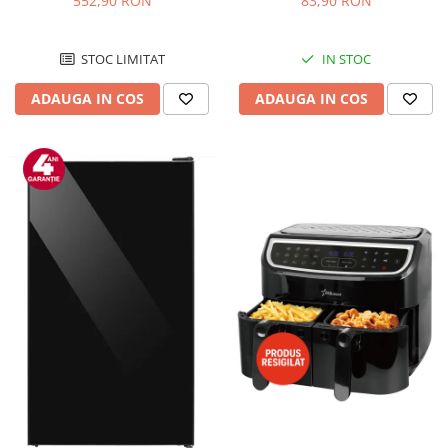
552,90 RON
83,90 RON
Negru/Inox
STOC LIMITAT
IN STOC
ADAUGA IN COS
ADAUGA IN COS