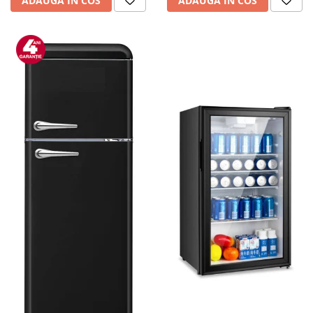
ADAUGA IN COS
ADAUGA IN COS
personala
Uscatoare de par
Obiecte sanitare
Accesorii
Alte obiecte sanitare
Resigilate