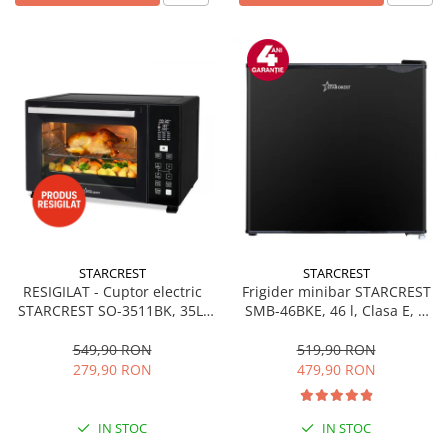
STARCREST
STARCREST
RESIGILAT - Cuptor electric
Frigider minibar STARCREST
STARCREST SO-3511BK, 35L,
SMB-46BKE, 46 l, Clasa E, H
1500W, Rotisor, Convectie, 12
49.5 cm, Negru
Programe predefinite,
549,90 RON
519,90 RON
Interfata digitala, Negru
279,90 RON
479,90 RON
IN STOC
IN STOC