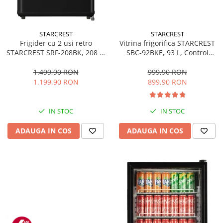
STARCREST
STARCREST
Frigider cu 2 usi retro
Vitrina frigorifica STARCREST
STARCREST SRF-208BK, 208 L,
SBC-92BKE, 93 L, Control
Clasa E, Design Vintage,
temperatura, Usa sticla, H
Iluminare LED, Termostat
83.2 cm, Negru
1.499,90 RON
999,90 RON
Reglabil, H 147 cm, Negru
1.199,90 RON
899,90 RON
IN STOC
IN STOC
ADAUGA IN COS
ADAUGA IN COS