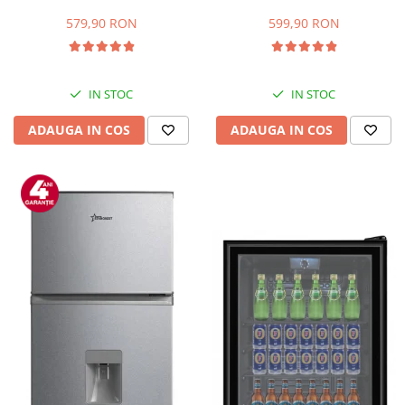
Capacitate 66 L, H 63 cm, Alb
83L, Iluminare interioara,
Compartiment gheata, H 85
579,90 RON
599,90 RON
cm, Alb
IN STOC
IN STOC
ADAUGA IN COS
ADAUGA IN COS