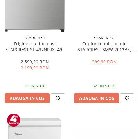
STARCREST
STARCREST
Frigider cu doua usi
Cuptor cu microunde
STARCREST SF-497NF-IX, 497
STARCREST SMW-2012BK,
L, Full NoFrost, Compresor
700W, Capacitate 20 L, Control
Inverter, Clasa E, Display,
mecanic, 6 Trepte de putere,
2.599,90 RON
299,90 RON
Functie super racire, Blocare
Negru
2.199,90 RON
acces copii, H 175 cm, Inox
IN STOC
IN STOC
ADAUGA IN COS
ADAUGA IN COS