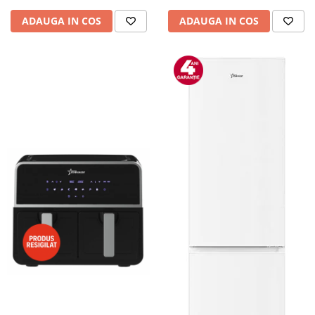
Camere auto
ADAUGA IN COS
ADAUGA IN COS
Baterii
Baterii portabile
Boxe portabile
Camere video & sport
Camere video sport
Caști
Console & Jocuri
Accesorii console & PC
Birouri gaming
Console Hardware
Ochelari VR Gaming
Scaune gaming
Console Jocuri
Home Cinema & Audio