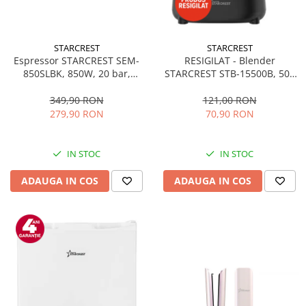
STARCREST
STARCREST
Espressor STARCREST SEM-
RESIGILAT - Blender
850SLBK, 850W, 20 bar,
STARCREST STB-15500B, 500
rezervor detasabil 1.5L,
W, 1.5 l, 2 viteze + functie
dispozitiv spumare, filtru
Pulse, Negru
349,90 RON
121,00 RON
dublu din inox, Negru/Inox
279,90 RON
70,90 RON
IN STOC
IN STOC
ADAUGA IN COS
ADAUGA IN COS