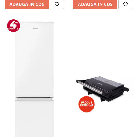
ADAUGA IN COS
ADAUGA IN COS
Alte accesorii foto & video
Aparate foto compacte
Aparate foto DSLR
Aparate foto Mirrorless
Carduri memorie
Obiective
Audio
Boxe portabile
Caști
MP3/MP4 playere
Radio
Sisteme audio
Soundbar
Auto
Accesorii electronice Auto
Compresoare auto
Auto-Moto