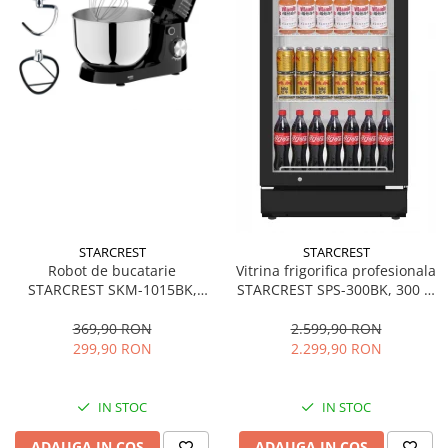
STARCREST
STARCREST
Robot de bucatarie
Vitrina frigorifica profesionala
STARCREST SKM-1015BK,
STARCREST SPS-300BK, 300 L,
1500 W, Bol 4.5 L Inox, 5
Termostat reglabil, Iluminare
Accesorii, 10 Viteze + Pulse,
LED, H 169.5 cm, Negru
369,90 RON
2.599,90 RON
Negru
299,90 RON
2.299,90 RON
IN STOC
IN STOC
ADAUGA IN COS
ADAUGA IN COS