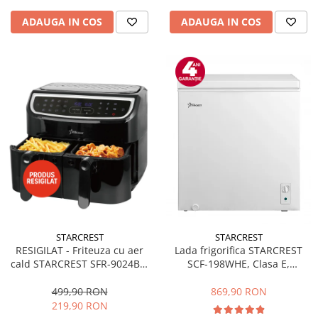
ADAUGA IN COS
ADAUGA IN COS
STARCREST
STARCREST
RESIGILAT - Friteuza cu aer
Lada frigorifica STARCREST
cald STARCREST SFR-9024BK,
SCF-198WHE, Clasa E,
2400 W, Cos Dublu, 9 litri,
Capacitate 198L, Sistem
Termostat 80 - 200 °C, 12
convertibil - functie frigider,
499,90 RON
869,90 RON
programe, Negru
Termostat reglabil, Alb
219,90 RON