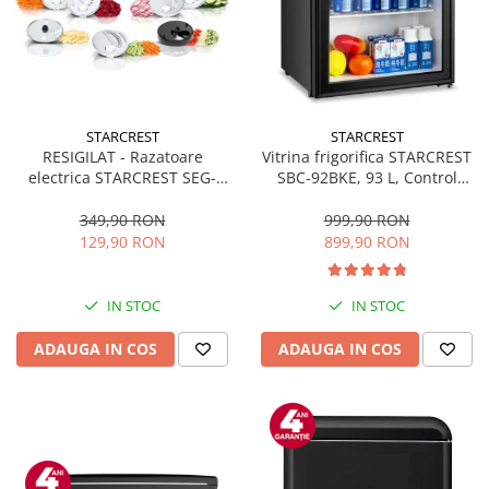
STARCREST
STARCREST
RESIGILAT - Razatoare
Vitrina frigorifica STARCREST
electrica STARCREST SEG-
SBC-92BKE, 93 L, Control
200BK, 200 W, 7 moduri de
temperatura, Usa sticla, H
taiere, Negru
83.2 cm, Negru
349,90 RON
999,90 RON
129,90 RON
899,90 RON
IN STOC
IN STOC
ADAUGA IN COS
ADAUGA IN COS