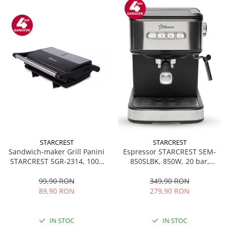
STARCREST
STARCREST
Sandwich-maker Grill Panini
Espressor STARCREST SEM-
STARCREST SGR-2314, 1000
850SLBK, 850W, 20 bar,
W, Placi nonaderente,
rezervor detasabil 1.5L,
Deschidere 180°, Suprafata
dispozitiv spumare, filtru
99,90 RON
349,90 RON
de gatire 23 x 14 cm, Negru
dublu din inox, Negru/Inox
89,90 RON
279,90 RON
IN STOC
IN STOC