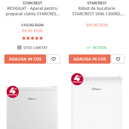
STARCREST
STARCREST
RESIGILAT - Aparat pentru
Robot de bucatarie
preparat clatite STARCREST
STARCREST SKM-1300RD,
SCM-3212, 1200W, Placa cu
1300W, Bol 5.2 L Inox, 4
invelis ceramic antiaderent,
Accesorii, 10 Viteze + Pulse,
119,90 RON
399,90 RON
30 cm, Inox / Negru
Angrenaje metalice, Rosu
69,90 RON
STOC LIMITAT
IN STOC
ADAUGA IN COS
ADAUGA IN COS