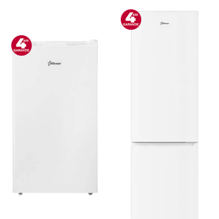
Bucatarie & Servire
Cutite & seturi
Iluminat & electrice
Prelungitoare
Sport & Activitati in aer liber
Cutii frigorifice
Climatizare & incalzire
Accesorii aparate climatizare
Aeroterme
Aparate de spalat cu presiune
Calorifere electrice
Climatizare
Purificatoare
Ingrijire personala
Aparate & Accesorii ingrijire