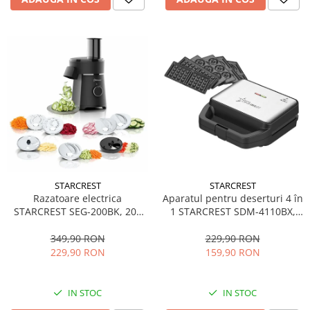
STARCREST
STARCREST
Aparatul pentru deserturi 4 în
Razatoare electrica
1 STARCREST SDM-4110BX,
STARCREST SEG-200BK, 200
800W, placi detasabile cu
W, 7 moduri de taiere, Negru
invelis ceramic pentru vafe,
229,90 RON
349,90 RON
nuci, gogosi si smile
159,90 RON
229,90 RON
sandwich, negru
IN STOC
IN STOC