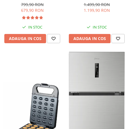
interioara, H 84 cm, Negru
Iluminare LED, Termostat
799,90 RON
1.499,90 RON
Reglabil, H 147 cm, Negru
679,90 RON
1.199,90 RON
IN STOC
IN STOC
ADAUGA IN COS
ADAUGA IN COS