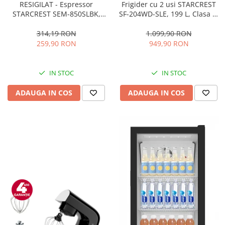
RESIGILAT - Espressor
Frigider cu 2 usi STARCREST
STARCREST SEM-850SLBK,
SF-204WD-SLE, 199 L, Clasa E,
850W, 20 bar, rezervor
Dozator Apa, Iluminare LED,
detasabil 1.5L, dispozitiv
Termostat Ajustabil, Usi
314,19 RON
1.099,90 RON
spumare, filtru dublu din
reversibile, H 143 cm, Argintiu
259,90 RON
949,90 RON
inox, Negru/Inox
IN STOC
IN STOC
ADAUGA IN COS
ADAUGA IN COS