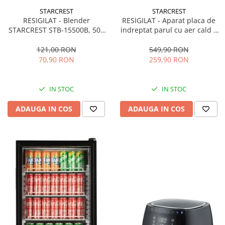
STARCREST
STARCREST
RESIGILAT - Blender
RESIGILAT - Aparat placa de
STARCREST STB-15500B, 500
indreptat parul cu aer cald 2
W, 1.5 l, 2 viteze + functie
in 1 STARCREST SHS-1300PK,
Pulse, Negru
1300 W, Uscare si indreptare,
121,00 RON
549,90 RON
Afisaj LCD, Tehnologie cu ioni
70,90 RON
259,90 RON
negativi, 5 Moduri de
temperatura, 3 Viteze, Roz
IN STOC
IN STOC
ADAUGA IN COS
ADAUGA IN COS