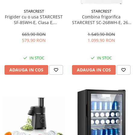
personala
Uscatoare de par
STARCREST
STARCREST
Frigider cu o usa STARCREST
Combina frigorifica
Obiecte sanitare
SF-85WH-E, Clasa E,
STARCREST SC-268WH-E, 268
Accesorii
Capacitate 85L, Iluminare
L, Clasa E, Less Frost,
interioara, Compartiment
Termostat reglabil, Iluminare
669,90 RON
1.549,90 RON
Alte obiecte sanitare
gheata, H 82 cm, Alb
LED, Picioare ajustabile, Usi
579,90 RON
1.099,90 RON
reversibile, H 178 cm, Alb
Resigilate
IN STOC
IN STOC
ADAUGA IN COS
ADAUGA IN COS