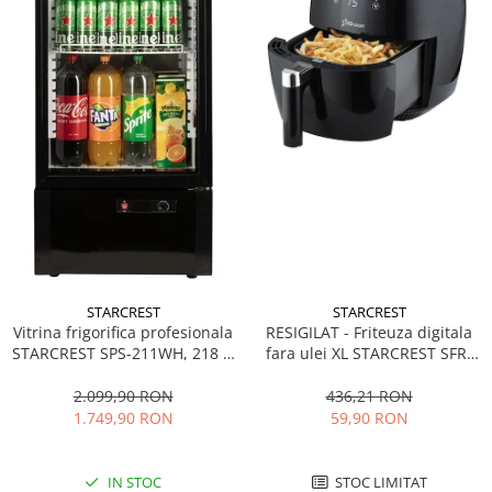
STARCREST
STARCREST
Vitrina frigorifica profesionala
RESIGILAT - Friteuza digitala
STARCREST SPS-211WH, 218 L,
fara ulei XL STARCREST SFR-
Termostat reglabil, Iluminare
3500, 1500 W, Cos 3.5 litri,
LED, H 141 cm, Negru
Termostat 80 - 200 °C, 8
2.099,90 RON
436,21 RON
programe predefinite, Negru
1.749,90 RON
59,90 RON
IN STOC
STOC LIMITAT