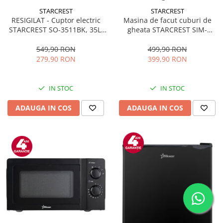
STARCREST
STARCREST
RESIGILAT - Cuptor electric
Masina de facut cuburi de
STARCREST SO-3511BK, 35L,
gheata STARCREST SIM-
1500W, Rotisor, Convectie, 12
1125IX, Capacitate 11-
Programe predefinite,
12Kg/24h, Cos gheata
549,90 RON
499,90 RON
Interfata digitala, Negru
detasabil, Rezervor apa 0.8 l,
279,90 RON
399,90 RON
Inox
IN STOC
IN STOC
ADAUGA IN COS
ADAUGA IN COS