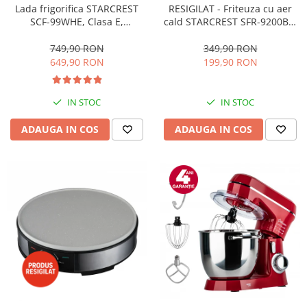
RESIGILAT - Friteuza cu aer
Lada frigorifica STARCREST
cald STARCREST SFR-9200BK,
SCF-99WHE, Clasa E,
1800 W, Cos Dublu, 9 litri,
Capacitate 99L, Sistem
Termostat 80 - 200 °C, 8
convertibil - functie frigider,
349,90 RON
749,90 RON
programe predefinite, Negru
Termostat reglabil, Alb
199,90 RON
649,90 RON
IN STOC
IN STOC
ADAUGA IN COS
ADAUGA IN COS