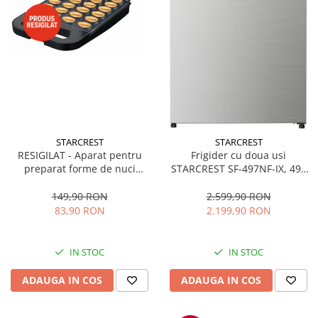
STARCREST
STARCREST
RESIGILAT - Aparat pentru
Frigider cu doua usi
preparat forme de nuci
STARCREST SF-497NF-IX, 497
STARCREST SNM-4024BX, 24
L, Full NoFrost, Compresor
forme, 1400W, Indicator
Inverter, Clasa E, Display,
149,90 RON
2.599,90 RON
luminos, Placi antiaderente,
Functie super racire, Blocare
83,90 RON
2.199,90 RON
Negru/Inox
acces copii, H 175 cm, Inox
IN STOC
IN STOC
ADAUGA IN COS
ADAUGA IN COS