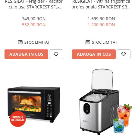
RESIGILAT - Frigider - Racitor
RESIGILAT - Vitrina frigorifica
cu o usa STARCREST SFL-
profesionala STARCREST SBC-
92WHE, Clasa E, Capacitate
160BK, 141 L, Termostat
92L, Iluminare interioara,H 83
reglabil, Iluminare LED, H 104
749,90 RON
1.699,90 RON
cm, Alb
cm, Negru
552,90 RON
1.200,90 RON
STOC LIMITAT
STOC LIMITAT
ADAUGA IN COS
ADAUGA IN COS