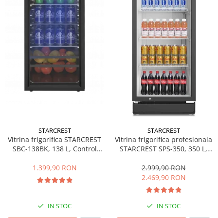
Side by side
Cuptoare cu microunde
Cuptoare cu microunde
Hote
Hote de bucatarie
Incorporabile
Aparate frigorifice incorporabile
Cuptoare cu microunde
incorporabile
Hote incorporabile
STARCREST
STARCREST
Plite incorporabile
Vitrina frigorifica STARCREST
Vitrina frigorifica profesionala
Masini spalat vase
SBC-138BK, 138 L, Control
STARCREST SPS-350, 350 L,
temperatura, Usa sticla, H 125
Termostat reglabil, Iluminare
Masini de spalat vase incorporabile
cm, Negru
LED, H 194.5 cm, Negru
1.399,90 RON
2.999,90 RON
Plite
2.469,90 RON
Incorporabile
Plite standard
IN STOC
IN STOC
Vitrine frigorifice