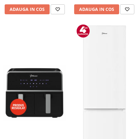
Camere auto
ADAUGA IN COS
ADAUGA IN COS
Baterii
Baterii portabile
Boxe portabile
Camere video & sport
Camere video sport
Caști
Console & Jocuri
Accesorii console & PC
Birouri gaming
Console Hardware
Ochelari VR Gaming
Scaune gaming
Console Jocuri
Home Cinema & Audio