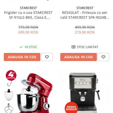
STARCREST
STARCREST
RESIGILAT - Friteuza cu aer
Frigider cu o usa STARCREST
cald STARCREST SFR-9024BK,
SF-91GLS-BKE, Clasa E,
2400 W, Cos Dublu, 9 litri,
Capacitate 91L, Iluminare
Termostat 80 - 200 °C, 12
interioara, H 83 cm, Sticla
499,90 RON
779,90 RON
programe, Negru
Neagra
219,90 RON
699,90 RON
STOC LIMITAT
IN STOC
ADAUGA IN COS
ADAUGA IN COS