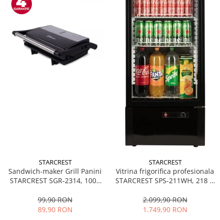
STARCREST
STARCREST
Sandwich-maker Grill Panini
Vitrina frigorifica profesionala
STARCREST SGR-2314, 1000
STARCREST SPS-211WH, 218 L,
W, Placi nonaderente,
Termostat reglabil, Iluminare
Deschidere 180°, Suprafata
LED, H 141 cm, Negru
99,90 RON
2.099,90 RON
de gatire 23 x 14 cm, Negru
89,90 RON
1.749,90 RON