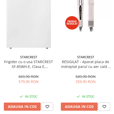
STARCREST
STARCREST
Frigider cu o usa STARCREST
RESIGILAT - Aparat placa de
SF-85WH-E, Clasa E,
indreptat parul cu aer cald 2
Capacitate 85L, Iluminare
in 1 STARCREST SHS-1300PK,
interioara, Compartiment
1300 W, Uscare si indreptare,
669,90 RON
549,90 RON
gheata, H 82 cm, Alb
Afisaj LCD, Tehnologie cu ioni
579,90 RON
259,90 RON
negativi, 5 Moduri de
temperatura, 3 Viteze, Roz
IN STOC
IN STOC
ADAUGA IN COS
ADAUGA IN COS