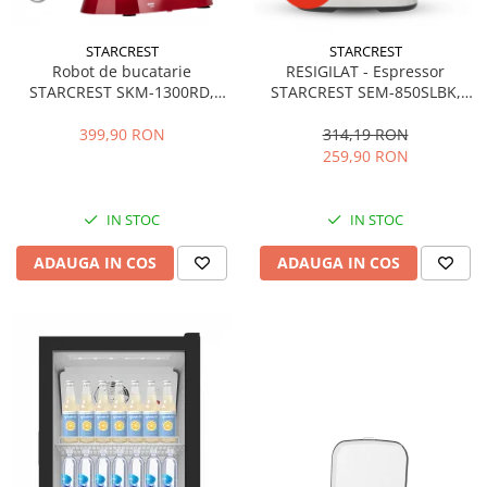
STARCREST
STARCREST
Robot de bucatarie
RESIGILAT - Espressor
STARCREST SKM-1300RD,
STARCREST SEM-850SLBK,
1300W, Bol 5.2 L Inox, 4
850W, 20 bar, rezervor
Accesorii, 10 Viteze + Pulse,
detasabil 1.5L, dispozitiv
399,90 RON
314,19 RON
Angrenaje metalice, Rosu
spumare, filtru dublu din
259,90 RON
inox, Negru/Inox
IN STOC
IN STOC
ADAUGA IN COS
ADAUGA IN COS