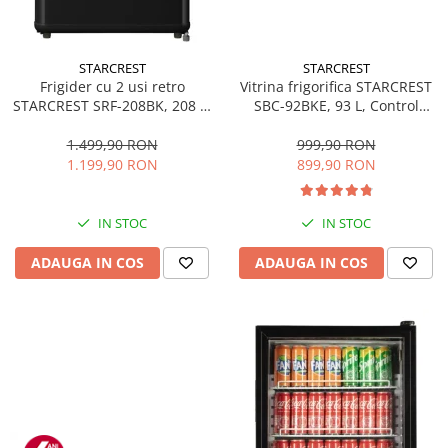
STARCREST
STARCREST
Frigider cu 2 usi retro
Vitrina frigorifica STARCREST
STARCREST SRF-208BK, 208 L,
SBC-92BKE, 93 L, Control
Clasa E, Design Vintage,
temperatura, Usa sticla, H
Iluminare LED, Termostat
83.2 cm, Negru
1.499,90 RON
999,90 RON
Reglabil, H 147 cm, Negru
1.199,90 RON
899,90 RON
IN STOC
IN STOC
ADAUGA IN COS
ADAUGA IN COS