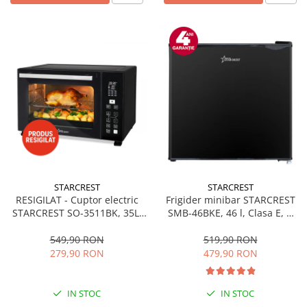
STARCREST
STARCREST
RESIGILAT - Cuptor electric
Frigider minibar STARCREST
STARCREST SO-3511BK, 35L,
SMB-46BKE, 46 l, Clasa E, H
1500W, Rotisor, Convectie, 12
49.5 cm, Negru
Programe predefinite,
549,90 RON
519,90 RON
Interfata digitala, Negru
279,90 RON
479,90 RON
IN STOC
IN STOC