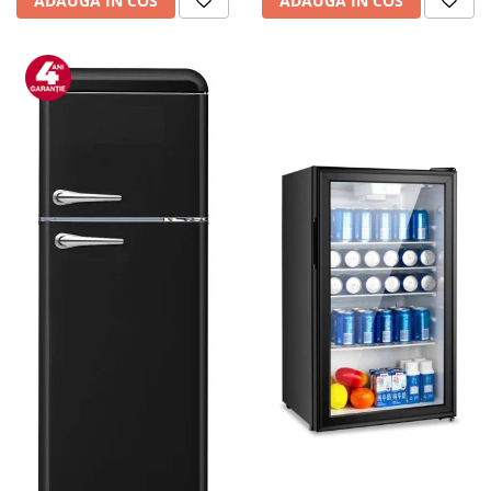
ADAUGA IN COS
ADAUGA IN COS
personala
Uscatoare de par
Obiecte sanitare
Accesorii
Alte obiecte sanitare
Resigilate