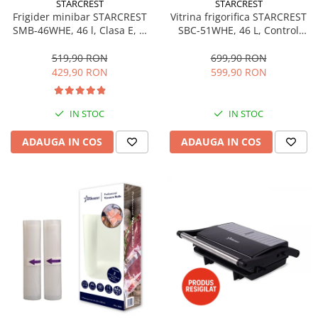
STARCREST
STARCREST
Aspiratoare
Frigider minibar STARCREST
Vitrina frigorifica STARCREST
SMB-46WHE, 46 l, Clasa E, H
SBC-51WHE, 46 L, Control
Mopuri electrice cu abur
49.5 cm, Alb
temperatura, Usa sticla, H
Ingrijire personala
48.8 cm, Alb
519,90 RON
699,90 RON
429,90 RON
599,90 RON
Cantare corporale
Ingrijire tesaturi
Statii de calcat
IN STOC
IN STOC
Masini de cusut
ADAUGA IN COS
ADAUGA IN COS
Ondulatoare
Perii de par electrice
Periute de dinti electrice
Pile electrice
Placi de indreptat parul
Plite
Preparare alimente
Masini de tocat