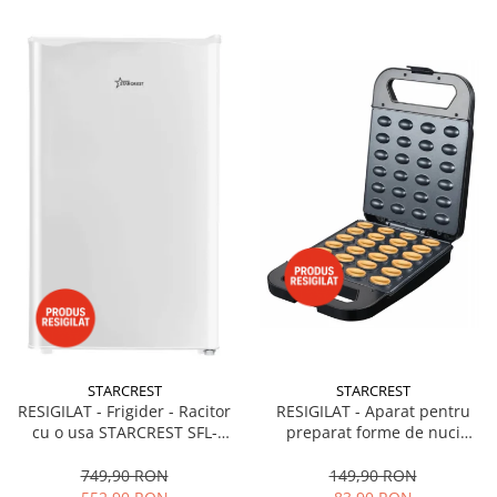
STARCREST
STARCREST
RESIGILAT - Frigider - Racitor
RESIGILAT - Aparat pentru
cu o usa STARCREST SFL-
preparat forme de nuci
92WHE, Clasa E, Capacitate
STARCREST SNM-4024BX, 24
92L, Iluminare interioara,H 83
forme, 1400W, Indicator
749,90 RON
149,90 RON
cm, Alb
luminos, Placi antiaderente,