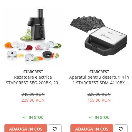
STARCREST
STARCREST
Aparatul pentru deserturi 4 în
Razatoare electrica
1 STARCREST SDM-4110BX,
STARCREST SEG-200BK, 200
800W, placi detasabile cu
W, 7 moduri de taiere, Negru
invelis ceramic pentru vafe,
229,90 RON
349,90 RON
nuci, gogosi si smile
159,90 RON
229,90 RON
sandwich, negru
IN STOC
IN STOC
ADAUGA IN COS
ADAUGA IN COS