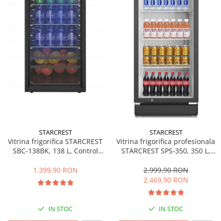
Side by side
Cuptoare cu microunde
Cuptoare cu microunde
Hote
Hote de bucatarie
Incorporabile
Aparate frigorifice incorporabile
Cuptoare cu microunde
incorporabile
Hote incorporabile
STARCREST
STARCREST
Plite incorporabile
Vitrina frigorifica STARCREST
Vitrina frigorifica profesionala
Masini spalat vase
SBC-138BK, 138 L, Control
STARCREST SPS-350, 350 L,
temperatura, Usa sticla, H 125
Termostat reglabil, Iluminare
Masini de spalat vase incorporabile
cm, Negru
LED, H 194.5 cm, Negru
1.399,90 RON
2.999,90 RON
Plite
2.469,90 RON
Incorporabile
Plite standard
IN STOC
IN STOC
Vitrine frigorifice