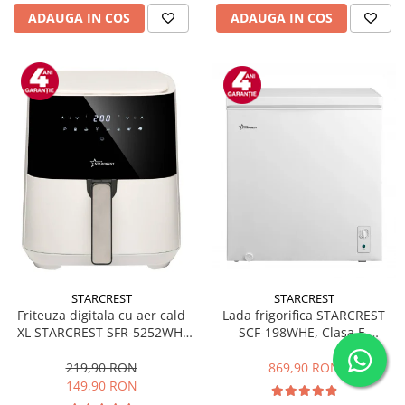
ADAUGA IN COS
ADAUGA IN COS
STARCREST
STARCREST
Friteuza digitala cu aer cald
Lada frigorifica STARCREST
XL STARCREST SFR-5252WH,
SCF-198WHE, Clasa E,
1450 W, 5 Litri, Termostat 80 -
Capacitate 198L, Sistem
200 °C, 8 programe
convertibil - functie frigider,
219,90 RON
869,90 RON
predefinite, Alb
Termostat reglabil, Alb
149,90 RON