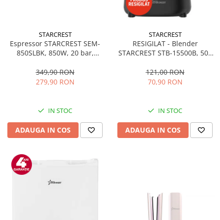
STARCREST
STARCREST
Espressor STARCREST SEM-
RESIGILAT - Blender
850SLBK, 850W, 20 bar,
STARCREST STB-15500B, 500
rezervor detasabil 1.5L,
W, 1.5 l, 2 viteze + functie
dispozitiv spumare, filtru
Pulse, Negru
349,90 RON
121,00 RON
dublu din inox, Negru/Inox
279,90 RON
70,90 RON
IN STOC
IN STOC
ADAUGA IN COS
ADAUGA IN COS