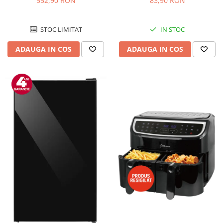
552,90 RON
83,90 RON
Negru/Inox
STOC LIMITAT
IN STOC
ADAUGA IN COS
ADAUGA IN COS