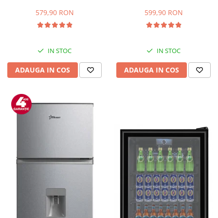
Capacitate 66 L, H 63 cm, Alb
83L, Iluminare interioara,
Compartiment gheata, H 85
579,90 RON
599,90 RON
cm, Alb
IN STOC
IN STOC
ADAUGA IN COS
ADAUGA IN COS