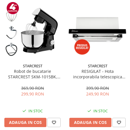
STARCREST
STARCREST
Robot de bucatarie
RESIGILAT - Hota
STARCREST SKM-1015BK,
incorporabila telescopica
1500 W, Bol 4.5 L Inox, 5
STARCREST STH-550BK,
Accesorii, 10 Viteze + Pulse,
Putere de absorbtie 550 m3/h,
369,90 RON
399,90 RON
Negru
1 Motor, 2 Trepte putere, 60
299,90 RON
249,90 RON
cm, Negru
IN STOC
IN STOC
ADAUGA IN COS
ADAUGA IN COS