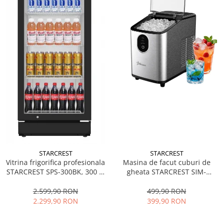
STARCREST
STARCREST
Vitrina frigorifica profesionala
Masina de facut cuburi de
STARCREST SPS-300BK, 300 L,
gheata STARCREST SIM-
Termostat reglabil, Iluminare
1125IX, Capacitate 11-
LED, H 169.5 cm, Negru
12Kg/24h, Cos gheata
2.599,90 RON
499,90 RON
detasabil, Rezervor apa 0.8 l,
2.299,90 RON
399,90 RON
Inox