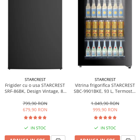
Bucatarie & Servire
Cutite & seturi
Iluminat & electrice
Prelungitoare
Sport & Activitati in aer liber
Cutii frigorifice
Climatizare & incalzire
Accesorii aparate climatizare
Aeroterme
STARCREST
STARCREST
Frigider cu o usa STARCREST
Vitrina frigorifica STARCREST
Aparate de spalat cu presiune
SRF-86BK, Design Vintage, 85
SBC-9901BKE, 93 L, Termostat
l, Clasa E, Iluminare
reglabil, Iluminare LED, Usa
Calorifere electrice
interioara, H 84 cm, Negru
sticla, H 84.5 cm, Negru
799,90 RON
1.049,90 RON
Climatizare
679,90 RON
999,90 RON
Purificatoare
Ingrijire personala
IN STOC
IN STOC
Aparate & Accesorii ingrijire