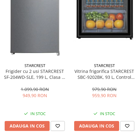
STARCREST
STARCREST
Frigider cu 2 usi STARCREST
Vitrina frigorifica STARCREST
SF-204WD-SLE, 199 L, Clasa E,
SBC-9202BK, 93 L, Control
Dozator Apa, Iluminare LED,
temperatura, Usa sticla, H
Termostat Ajustabil, Usi
83.2 cm, Negru
1.099,90 RON
979,90 RON
reversibile, H 143 cm, Argintiu
949,90 RON
959,90 RON
IN STOC
IN STOC
ADAUGA IN COS
ADAUGA IN COS