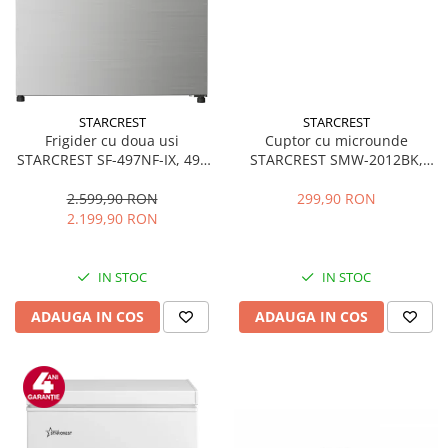
STARCREST
STARCREST
Frigider cu doua usi
Cuptor cu microunde
STARCREST SF-497NF-IX, 497
STARCREST SMW-2012BK,
L, Full NoFrost, Compresor
700W, Capacitate 20 L, Control
Inverter, Clasa E, Display,
mecanic, 6 Trepte de putere,
2.599,90 RON
299,90 RON
Functie super racire, Blocare
Negru
2.199,90 RON
acces copii, H 175 cm, Inox
IN STOC
IN STOC
ADAUGA IN COS
ADAUGA IN COS