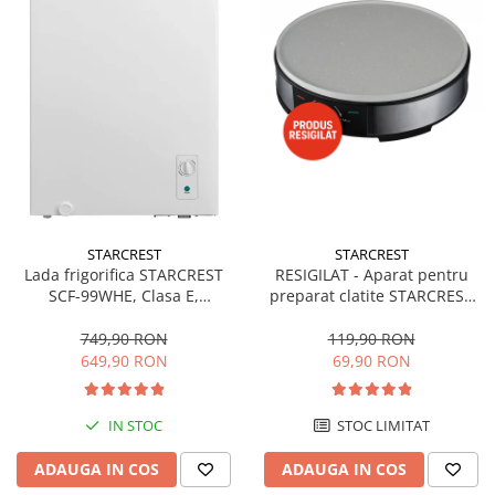
STARCREST
STARCREST
Lada frigorifica STARCREST
RESIGILAT - Aparat pentru
SCF-99WHE, Clasa E,
preparat clatite STARCREST
Capacitate 99L, Sistem
SCM-3212, 1200W, Placa cu
convertibil - functie frigider,
invelis ceramic antiaderent,
749,90 RON
119,90 RON
Termostat reglabil, Alb
30 cm, Inox / Negru
649,90 RON
69,90 RON
IN STOC
STOC LIMITAT
ADAUGA IN COS
ADAUGA IN COS