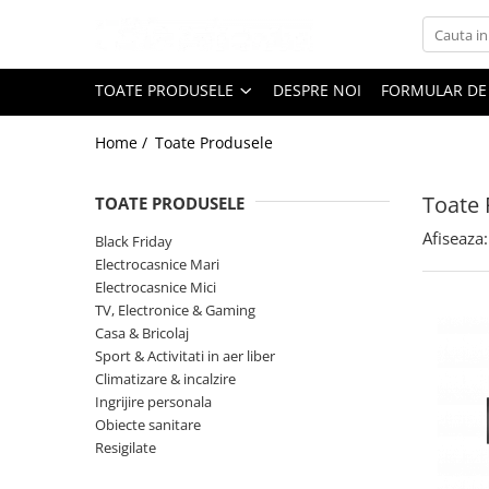
Toate Produsele
TOATE PRODUSELE
DESPRE NOI
FORMULAR DE
Black Friday
Home /
Toate Produsele
Electrocasnice Mari
Aparate frigorifice
Toate 
TOATE PRODUSELE
Aparat cuburi de gheata
Combine frigorifice
Afiseaza:
Black Friday
Congelatoare
Electrocasnice Mari
Electrocasnice Mici
Congelatoare verticale
TV, Electronice & Gaming
Frigidere
Casa & Bricolaj
Frigidere cu doua usi
Sport & Activitati in aer liber
Frigidere cu o usa
Climatizare & incalzire
Ingrijire personala
Lazi frigorifice
Obiecte sanitare
Minibaruri
Resigilate
Racitoare