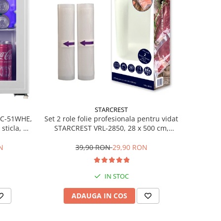
STARCREST
Set 2 role folie profesionala pentru vidat
SBC-51WHE,
STARCREST VRL-2850, 28 x 500 cm,
sticla, H
rezistente, reutilizabile, sous vide,
lavabile in masina de spalat, fara BPA,
39,90 RON
29,90 RON
N
transparent
IN STOC
ADAUGA IN COS