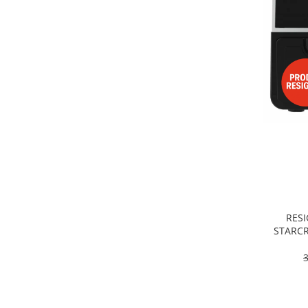
Alte accesorii foto & video
Aparate foto compacte
Aparate foto DSLR
Aparate foto Mirrorless
Carduri memorie
Obiective
Audio
Boxe portabile
Caști
MP3/MP4 playere
Radio
Sisteme audio
RESI
Soundbar
STARCR
Dublu, 9
Auto
pro
Accesorii electronice Auto
Compresoare auto
Auto-Moto