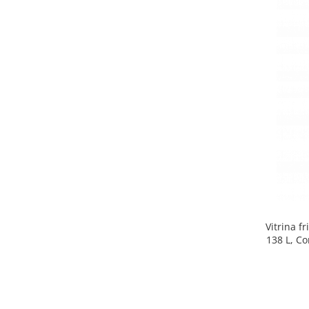
Side by side
Cuptoare cu microunde
Cuptoare cu microunde
Hote
Hote de bucatarie
Incorporabile
Aparate frigorifice incorporabile
Cuptoare cu microunde
incorporabile
Hote incorporabile
Plite incorporabile
Masini spalat vase
Vitrina f
Masini de spalat vase incorporabile
138 L, Co
Plite
Incorporabile
Plite standard
Vitrine frigorifice