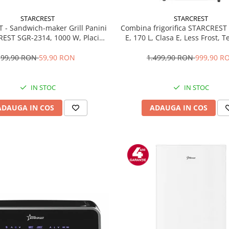
STARCREST
STARCREST
T - Sandwich-maker Grill Panini
Combina frigorifica STARCREST
EST SGR-2314, 1000 W, Placi
E, 170 L, Clasa E, Less Frost, 
te, Deschidere 180°, Suprafata
reglabil, Iluminare LED, Supra
 gatire 23 x 14 cm, Negru
antiamprenta, Picioare ajustab
99,90 RON
59,90 RON
1.499,90 RON
999,90 R
reversibile, H 151.8 cm, 
IN STOC
IN STOC
ADAUGA IN COS
ADAUGA IN COS