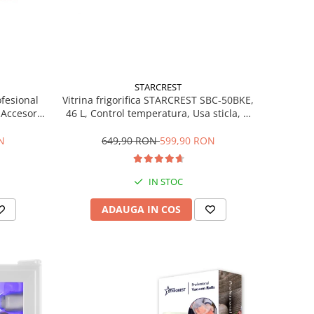
STARCREST
ofesional
Vitrina frigorifica STARCREST SBC-50BKE,
Accesorii
46 L, Control temperatura, Usa sticla, H
Trepte de
48.8 cm, Negru
ce, Gri
N
649,90 RON
599,90 RON
IN STOC
ADAUGA IN COS