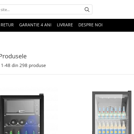
 RETUR
GARANTIE 4 ANI
LIVRARE
DESPRE NOI
Produsele
1-
48
din
298
produse