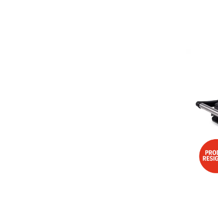
Aspiratoare
Mopuri electrice cu abur
Ingrijire personala
Cantare corporale
Ingrijire tesaturi
Statii de calcat
Masini de cusut
Ondulatoare
Perii de par electrice
Periute de dinti electrice
Pile electrice
Placi de indreptat parul
Plite
Preparare alimente
Masini de tocat