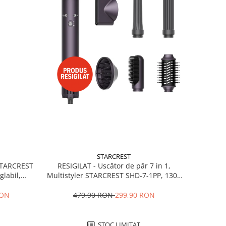
STARCREST
RESIGILAT - Uscător de păr 7 in 1,
 STARCREST
Multistyler STARCREST SHD-7-1PP, 1300
glabil,
W, 3 trepte de viteză, 3 trepte de
 Negru
temperatură, mov
479,90 RON
299,90 RON
RON
STOC LIMITAT