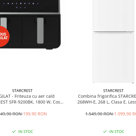
STARCREST
STARCREST
GILAT - Friteuza cu aer cald
Combina frigorifica STARCR
EST SFR-9200BK, 1800 W, Cos
268WH-E, 268 L, Clasa E, Less
 litri, Termostat 80 - 200 °C, 8
Termostat reglabil, Ilumina
grame predefinite, Negru
Picioare ajustabile, Usi reversib
349,90 RON
199,90 RON
1.549,90 RON
1.099,90 
cm, Alb
IN STOC
IN STOC