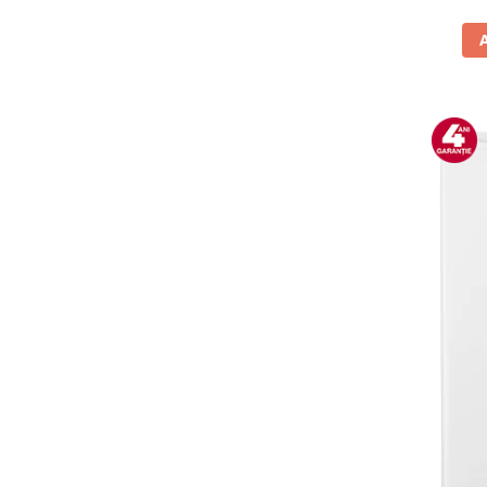
Vitrine pentru vinuri
Electrocasnice Mici
Accesorii aspiratoare
Aparate de bucatarie
Aparate de gatit cu aburi
Aparate de preparat desert
Aparate de vidat
Ascutitor cutite
Blendere
Cântare de bucătărie
Feliatoare
Fierbătoare
Friteuze
Grătare electrice
Masini de gheata
Masini de paine