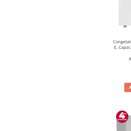
Masini de tocat
Mixere
Multicooker
Prăjitoare de pâine
Rasnite condimente
Razatoare
Congelat
E, Capaci
Roboti de bucatarie
Sandwich-maker
Storcătoare
Aparate de cafea
Accesorii
Cafetiere
Espressoare
Râșnițe de cafea
Aparate de curatat bijuterii
Aparate de curățat cu aburi
Aparate de ingrijire tesaturi