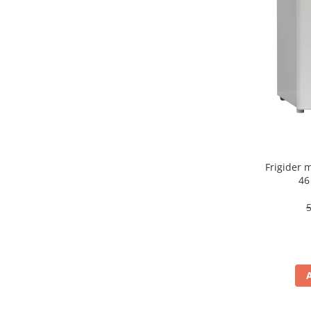
aparat de calcat vertical
Aparate de scame
Fiare de calcat
Statii de calcat
Aparate de masaj
Aparate de ras electrice
Aparate de tuns
Aparate faciale
Frigider
Aspiratoare
46
Aspiratoare de geamuri
Cuptoare cu microunde
Cuptoare electrice
Cântare corporale
Epilatoare
Ingrijire locuinta