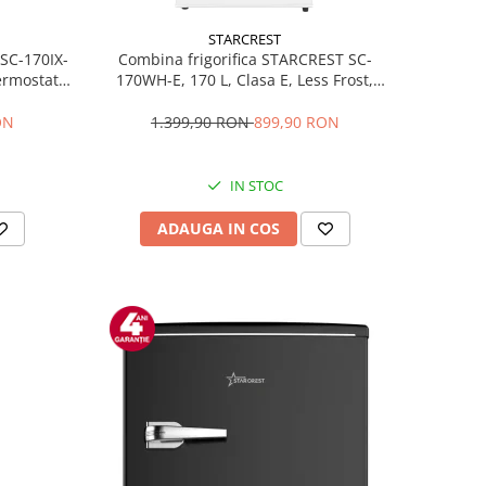
STARCREST
 SC-170IX-
Combina frigorifica STARCREST SC-
Termostat
170WH-E, 170 L, Clasa E, Less Frost,
fata Inox
Termostat reglabil, Iluminare LED,
ile, Usi
Picioare ajustabile, Usi reversibile, H
ON
1.399,90 RON
899,90 RON
Inox
151.8 cm, Alb
IN STOC
ADAUGA IN COS