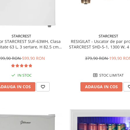
STARCREST
STARCREST
RESIGILAT - Uscator de par pr
or STARCREST SUF-63WH, Clasa
STARCREST SHD-5-1, 1300 W, 4 
tate 63 L, 3 sertare, H 82.5 cm,
incluse, 3 Trepte de viteza, 3 
Alb
temperatura, Buton de aer re
379,90 RON
199,90 RO
699,90 RON
599,90 RON
STOC LIMITAT
IN STOC
ADAUGA IN COS
ADAUGA IN COS