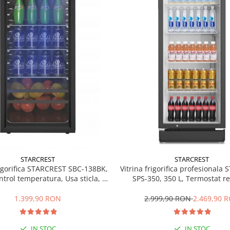
STARCREST
STARCREST
rigorifica STARCREST SBC-138BK,
Vitrina frigorifica profesionala
ntrol temperatura, Usa sticla, H
SPS-350, 350 L, Termostat re
125 cm, Negru
Iluminare LED, H 194.5 cm,
1.399,90 RON
2.999,90 RON
2.469,90 
IN STOC
IN STOC