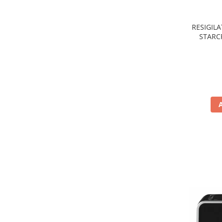
Preparare ceai si cafea
Aparate de spumat lapte
RESIGILA
Espressoare
STARCR
nonaderen
Preparare desert
de
accesori inghetata
Aparate de facut inghetata
Preparare paine
Masini de facut paine
Prajitoare de paine
Storcatoare
Storcatoare
Tigai
TV, Electronice & Gaming
Accesorii & Periferice
Baterii si acumulatori
Aparate foto & accesorii