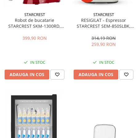
STARCREST
STARCREST
Robot de bucatarie
RESIGILAT - Espressor
STARCREST SKM-1300RD,
STARCREST SEM-850SLBK,
1300W, Bol 5.2 L Inox, 4
850W, 20 bar, rezervor
Accesorii, 10 Viteze + Pulse,
detasabil 1.5L, dispozitiv
399,90 RON
314,19 RON
Angrenaje metalice, Rosu
spumare, filtru dublu din
259,90 RON
inox, Negru/Inox
IN STOC
IN STOC
ADAUGA IN COS
ADAUGA IN COS