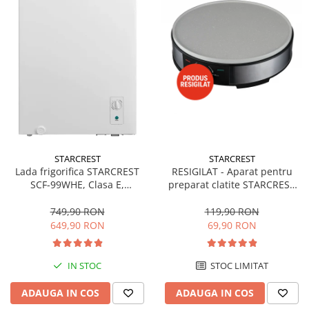
STARCREST
STARCREST
Lada frigorifica STARCREST
RESIGILAT - Aparat pentru
SCF-99WHE, Clasa E,
preparat clatite STARCREST
Capacitate 99L, Sistem
SCM-3212, 1200W, Placa cu
convertibil - functie frigider,
invelis ceramic antiaderent,
749,90 RON
119,90 RON
Termostat reglabil, Alb
30 cm, Inox / Negru
649,90 RON
69,90 RON
IN STOC
STOC LIMITAT
ADAUGA IN COS
ADAUGA IN COS