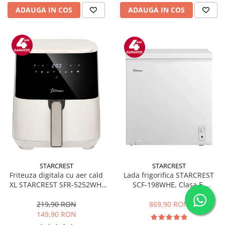
ADAUGA IN COS
ADAUGA IN COS
STARCREST
STARCREST
Friteuza digitala cu aer cald
Lada frigorifica STARCREST
XL STARCREST SFR-5252WH,
SCF-198WHE, Clasa E,
1450 W, 5 Litri, Termostat 80 -
Capacitate 198L, Sistem
200 °C, 8 programe
convertibil - functie frigider,
219,90 RON
869,90 RON
predefinite, Alb
Termostat reglabil, Alb
149,90 RON