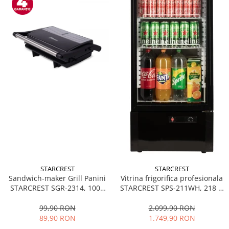
STARCREST
STARCREST
Sandwich-maker Grill Panini
Vitrina frigorifica profesionala
STARCREST SGR-2314, 1000
STARCREST SPS-211WH, 218 L,
W, Placi nonaderente,
Termostat reglabil, Iluminare
Deschidere 180°, Suprafata
LED, H 141 cm, Negru
99,90 RON
2.099,90 RON
de gatire 23 x 14 cm, Negru
89,90 RON
1.749,90 RON