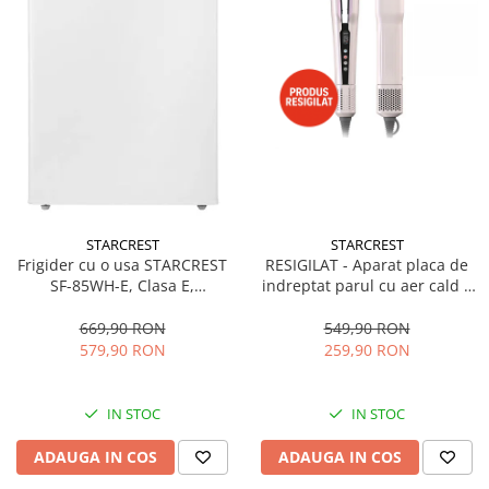
STARCREST
STARCREST
Frigider cu o usa STARCREST
RESIGILAT - Aparat placa de
SF-85WH-E, Clasa E,
indreptat parul cu aer cald 2
Capacitate 85L, Iluminare
in 1 STARCREST SHS-1300PK,
interioara, Compartiment
1300 W, Uscare si indreptare,
669,90 RON
549,90 RON
gheata, H 82 cm, Alb
Afisaj LCD, Tehnologie cu ioni
579,90 RON
259,90 RON
negativi, 5 Moduri de
temperatura, 3 Viteze, Roz
IN STOC
IN STOC
ADAUGA IN COS
ADAUGA IN COS