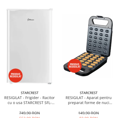
STARCREST
STARCREST
RESIGILAT - Frigider - Racitor
RESIGILAT - Aparat pentru
cu o usa STARCREST SFL-
preparat forme de nuci
92WHE, Clasa E, Capacitate
STARCREST SNM-4024BX, 24
92L, Iluminare interioara,H 83
forme, 1400W, Indicator
749,90 RON
149,90 RON
cm, Alb
luminos, Placi antiaderente,