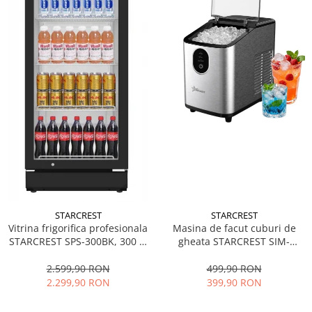
STARCREST
STARCREST
Vitrina frigorifica profesionala
Masina de facut cuburi de
STARCREST SPS-300BK, 300 L,
gheata STARCREST SIM-
Termostat reglabil, Iluminare
1125IX, Capacitate 11-
LED, H 169.5 cm, Negru
12Kg/24h, Cos gheata
2.599,90 RON
499,90 RON
detasabil, Rezervor apa 0.8 l,
2.299,90 RON
399,90 RON
Inox