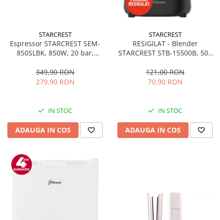
STARCREST
STARCREST
Espressor STARCREST SEM-
RESIGILAT - Blender
850SLBK, 850W, 20 bar,
STARCREST STB-15500B, 500
rezervor detasabil 1.5L,
W, 1.5 l, 2 viteze + functie
dispozitiv spumare, filtru
Pulse, Negru
349,90 RON
121,00 RON
dublu din inox, Negru/Inox
279,90 RON
70,90 RON
IN STOC
IN STOC
ADAUGA IN COS
ADAUGA IN COS