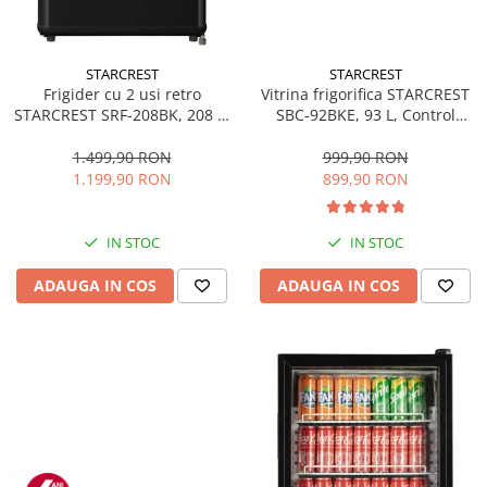
STARCREST
STARCREST
Frigider cu 2 usi retro
Vitrina frigorifica STARCREST
STARCREST SRF-208BK, 208 L,
SBC-92BKE, 93 L, Control
Clasa E, Design Vintage,
temperatura, Usa sticla, H
Iluminare LED, Termostat
83.2 cm, Negru
1.499,90 RON
999,90 RON
Reglabil, H 147 cm, Negru
1.199,90 RON
899,90 RON
IN STOC
IN STOC
ADAUGA IN COS
ADAUGA IN COS