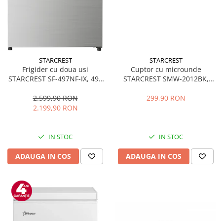
STARCREST
STARCREST
Frigider cu doua usi
Cuptor cu microunde
STARCREST SF-497NF-IX, 497
STARCREST SMW-2012BK,
L, Full NoFrost, Compresor
700W, Capacitate 20 L, Control
Inverter, Clasa E, Display,
mecanic, 6 Trepte de putere,
2.599,90 RON
299,90 RON
Functie super racire, Blocare
Negru
2.199,90 RON
acces copii, H 175 cm, Inox
IN STOC
IN STOC
ADAUGA IN COS
ADAUGA IN COS