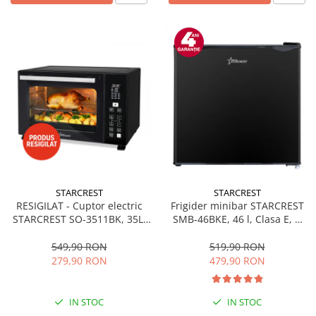
STARCREST
STARCREST
RESIGILAT - Cuptor electric
Frigider minibar STARCREST
STARCREST SO-3511BK, 35L,
SMB-46BKE, 46 l, Clasa E, H
1500W, Rotisor, Convectie, 12
49.5 cm, Negru
Programe predefinite,
549,90 RON
519,90 RON
Interfata digitala, Negru
279,90 RON
479,90 RON
IN STOC
IN STOC