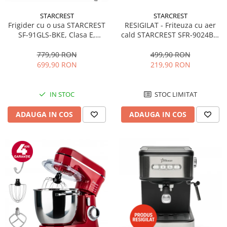
STARCREST
STARCREST
RESIGILAT - Friteuza cu aer
Frigider cu o usa STARCREST
cald STARCREST SFR-9024BK,
SF-91GLS-BKE, Clasa E,
2400 W, Cos Dublu, 9 litri,
Capacitate 91L, Iluminare
Termostat 80 - 200 °C, 12
interioara, H 83 cm, Sticla
499,90 RON
779,90 RON
programe, Negru
Neagra
219,90 RON
699,90 RON
STOC LIMITAT
IN STOC
ADAUGA IN COS
ADAUGA IN COS