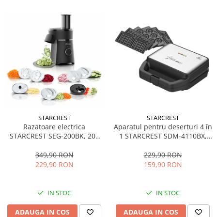
STARCREST
STARCREST
Aparatul pentru deserturi 4 în
Razatoare electrica
1 STARCREST SDM-4110BX,
STARCREST SEG-200BK, 200
800W, placi detasabile cu
W, 7 moduri de taiere, Negru
invelis ceramic pentru vafe,
229,90 RON
349,90 RON
nuci, gogosi si smile
159,90 RON
229,90 RON
sandwich, negru
IN STOC
IN STOC
ADAUGA IN COS
ADAUGA IN COS