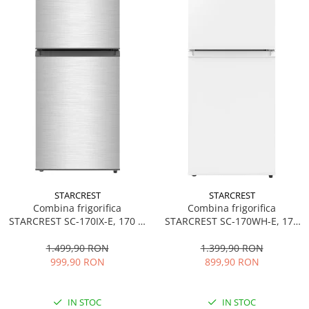
STARCREST
STARCREST
Combina frigorifica
Combina frigorifica
STARCREST SC-170IX-E, 170 L,
STARCREST SC-170WH-E, 170
Clasa E, Less Frost, Termostat
L, Clasa E, Less Frost,
reglabil, Iluminare LED,
Termostat reglabil, Iluminare
1.499,90 RON
1.399,90 RON
Suprafata Inox antiamprenta,
LED, Picioare ajustabile, Usi
999,90 RON
899,90 RON
Picioare ajustabile, Usi
reversibile, H 151.8 cm, Alb
reversibile, H 151.8 cm, Inox
IN STOC
IN STOC