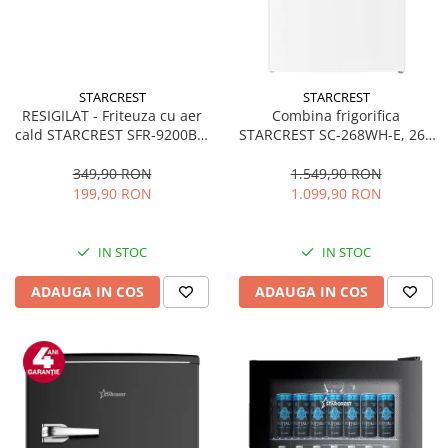
STARCREST
STARCREST
RESIGILAT - Friteuza cu aer
Combina frigorifica
cald STARCREST SFR-9200BK,
STARCREST SC-268WH-E, 268
1800 W, Cos Dublu, 9 litri,
L, Clasa E, Less Frost,
Termostat 80 - 200 °C, 8
Termostat reglabil, Iluminare
349,90 RON
1.549,90 RON
programe predefinite, Negru
LED, Picioare ajustabile, Usi
199,90 RON
1.099,90 RON
reversibile, H 178 cm, Alb
IN STOC
IN STOC
ADAUGA IN COS
ADAUGA IN COS