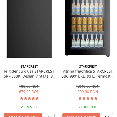
STARCREST
STARCREST
Frigider cu o usa STARCREST
Vitrina frigorifica STARCREST
SRF-86BK, Design Vintage, 85
SBC-9901BKE, 93 L, Termostat
l, Clasa E, Iluminare
reglabil, Iluminare LED, Usa
interioara, H 84 cm, Negru
sticla, H 84.5 cm, Negru
799,90 RON
1.049,90 RON
679,90 RON
999,90 RON
IN STOC
IN STOC