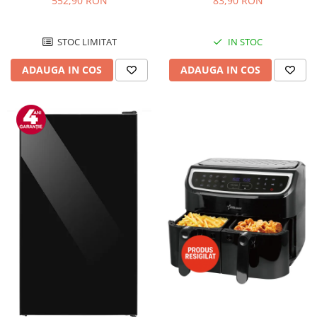
552,90 RON
83,90 RON
Negru/Inox
STOC LIMITAT
IN STOC
ADAUGA IN COS
ADAUGA IN COS