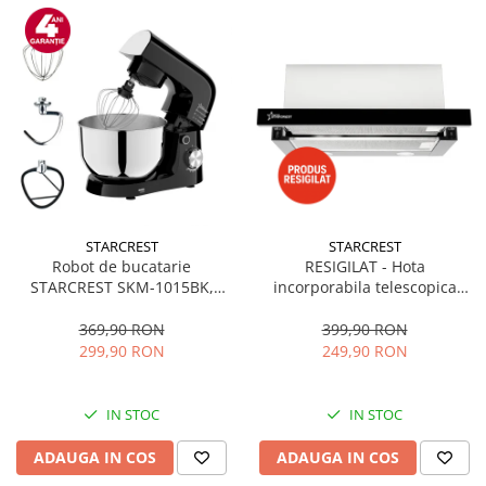
STARCREST
STARCREST
Robot de bucatarie
RESIGILAT - Hota
STARCREST SKM-1015BK,
incorporabila telescopica
1500 W, Bol 4.5 L Inox, 5
STARCREST STH-550BK,
Accesorii, 10 Viteze + Pulse,
Putere de absorbtie 550 m3/h,
369,90 RON
399,90 RON
Negru
1 Motor, 2 Trepte putere, 60
299,90 RON
249,90 RON
cm, Negru
IN STOC
IN STOC
ADAUGA IN COS
ADAUGA IN COS