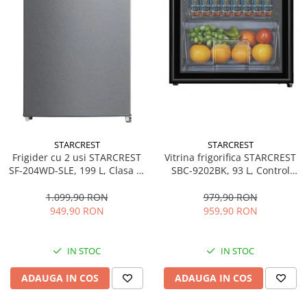
STARCREST
STARCREST
Frigider cu 2 usi STARCREST
Vitrina frigorifica STARCREST
SF-204WD-SLE, 199 L, Clasa E,
SBC-9202BK, 93 L, Control
Dozator Apa, Iluminare LED,
temperatura, Usa sticla, H
Termostat Ajustabil, Usi
83.2 cm, Negru
1.099,90 RON
979,90 RON
reversibile, H 143 cm, Argintiu
949,90 RON
959,90 RON
IN STOC
IN STOC
ADAUGA IN COS
ADAUGA IN COS