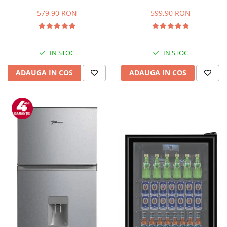
Capacitate 66 L, H 63 cm, Alb
83L, Iluminare interioara,
Compartiment gheata, H 85
579,90 RON
599,90 RON
cm, Alb
IN STOC
IN STOC
ADAUGA IN COS
ADAUGA IN COS