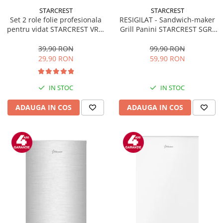
STARCREST
STARCREST
Set 2 role folie profesionala
RESIGILAT - Sandwich-maker
pentru vidat STARCREST VRL-
Grill Panini STARCREST SGR-
2850, 28 x 500 cm, rezistente,
2314, 1000 W, Placi
reutilizabile, sous vide,
nonaderente, Deschidere
39,90 RON
99,90 RON
lavabile in masina de spalat,
180°, Suprafata de gatire 23 x
29,90 RON
59,90 RON
fara BPA, transparent
14 cm, Negru
IN STOC
IN STOC
ADAUGA IN COS
ADAUGA IN COS