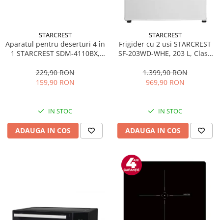
STARCREST
STARCREST
Aparatul pentru deserturi 4 în
Frigider cu 2 usi STARCREST
1 STARCREST SDM-4110BX,
SF-203WD-WHE, 203 L, Clasa
800W, placi detasabile cu
E, Dozator Apa, Iluminare LED,
invelis ceramic pentru vafe,
Termostat Ajustabil, Usi
229,90 RON
1.399,90 RON
nuci, gogosi si smile
reversibile, H 145 cm, Alb
159,90 RON
969,90 RON
sandwich, negru
IN STOC
IN STOC
ADAUGA IN COS
ADAUGA IN COS