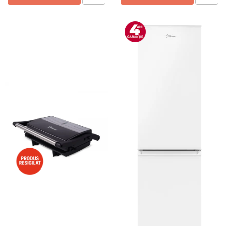
Preparare ceai si cafea
Aparate de spumat lapte
Espressoare
Preparare desert
accesori inghetata
Aparate de facut inghetata
Preparare paine
Masini de facut paine
Prajitoare de paine
Storcatoare
Storcatoare
Tigai
TV, Electronice & Gaming
Accesorii & Periferice
Baterii si acumulatori
Aparate foto & accesorii