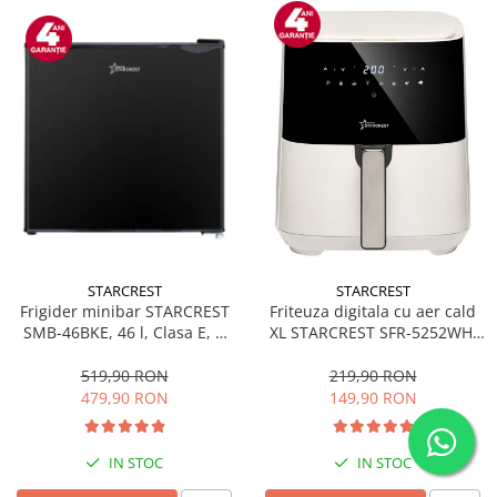
STARCREST
STARCREST
Frigider minibar STARCREST
Friteuza digitala cu aer cald
SMB-46BKE, 46 l, Clasa E, H
XL STARCREST SFR-5252WH,
49.5 cm, Negru
1450 W, 5 Litri, Termostat 80 -
200 °C, 8 programe
519,90 RON
219,90 RON
predefinite, Alb
479,90 RON
149,90 RON
IN STOC
IN STOC