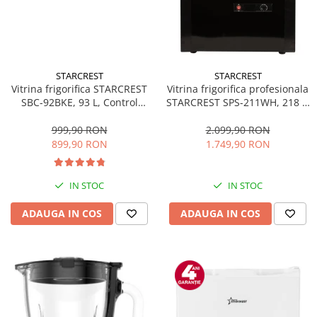
STARCREST
STARCREST
Vitrina frigorifica STARCREST
Vitrina frigorifica profesionala
SBC-92BKE, 93 L, Control
STARCREST SPS-211WH, 218 L,
temperatura, Usa sticla, H
Termostat reglabil, Iluminare
83.2 cm, Negru
LED, H 141 cm, Negru
999,90 RON
2.099,90 RON
899,90 RON
1.749,90 RON
IN STOC
IN STOC
ADAUGA IN COS
ADAUGA IN COS