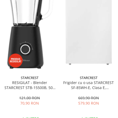
STARCREST
STARCREST
RESIGILAT - Blender
Frigider cu o usa STARCREST
STARCREST STB-15500B, 500
SF-85WH-E, Clasa E,
W, 1.5 l, 2 viteze + functie
Capacitate 85L, Iluminare
Pulse, Negru
interioara, Compartiment
121,00 RON
669,90 RON
gheata, H 82 cm, Alb
70,90 RON
579,90 RON