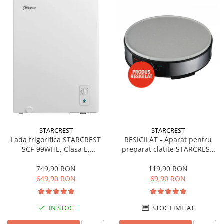
STARCREST
STARCREST
Lada frigorifica STARCREST
RESIGILAT - Aparat pentru
SCF-99WHE, Clasa E,
preparat clatite STARCREST
Capacitate 99L, Sistem
SCM-3212, 1200W, Placa cu
convertibil - functie frigider,
invelis ceramic antiaderent,
749,90 RON
119,90 RON
Termostat reglabil, Alb
30 cm, Inox / Negru
649,90 RON
69,90 RON
IN STOC
STOC LIMITAT