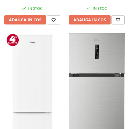
Mediaplayere
Sisteme audio
IN STOC
IN STOC
Imprimante & Scannere
ADAUGA IN COS
ADAUGA IN COS
Monitoare
Playere, Boxe & Casti
Radio cu ceas & portabile
Radio
Televizoare & accesorii
Accesorii smart TV
Suporturi TV / Monitor
Televizoare
Videoproiectoare & Accesorii
Accesorii videoproiectoare
Ecrane de proiectie
Tabla interactiva
Videoproiectoare
Casa & Bricolaj