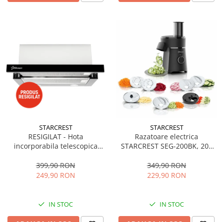
STARCREST
STARCREST
RESIGILAT - Hota
Razatoare electrica
incorporabila telescopica
STARCREST SEG-200BK, 200
STARCREST STH-550BK,
W, 7 moduri de taiere, Negru
Putere de absorbtie 550 m3/h,
399,90 RON
349,90 RON
1 Motor, 2 Trepte putere, 60
249,90 RON
229,90 RON
cm, Negru
IN STOC
IN STOC