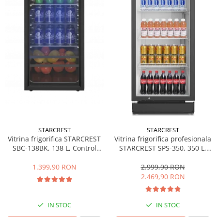
Side by side
Cuptoare cu microunde
Cuptoare cu microunde
Hote
Hote de bucatarie
Incorporabile
Aparate frigorifice incorporabile
Cuptoare cu microunde
incorporabile
Hote incorporabile
STARCREST
STARCREST
Plite incorporabile
Vitrina frigorifica STARCREST
Vitrina frigorifica profesionala
Masini spalat vase
SBC-138BK, 138 L, Control
STARCREST SPS-350, 350 L,
temperatura, Usa sticla, H 125
Termostat reglabil, Iluminare
Masini de spalat vase incorporabile
cm, Negru
LED, H 194.5 cm, Negru
1.399,90 RON
2.999,90 RON
Plite
2.469,90 RON
Incorporabile
Plite standard
IN STOC
IN STOC
Vitrine frigorifice