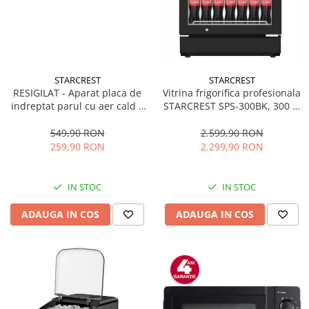
STARCREST
STARCREST
RESIGILAT - Aparat placa de
Vitrina frigorifica profesionala
indreptat parul cu aer cald 2
STARCREST SPS-300BK, 300 L,
in 1 STARCREST SHS-1300PK,
Termostat reglabil, Iluminare
1300 W, Uscare si indreptare,
LED, H 169.5 cm, Negru
549,90 RON
2.599,90 RON
Afisaj LCD, Tehnologie cu ioni
259,90 RON
2.299,90 RON
negativi, 5 Moduri de
temperatura, 3 Viteze, Roz
IN STOC
IN STOC
ADAUGA IN COS
ADAUGA IN COS