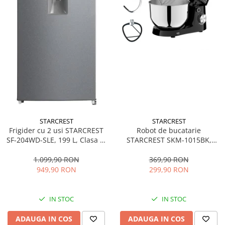
STARCREST
STARCREST
Frigider cu 2 usi STARCREST
Robot de bucatarie
SF-204WD-SLE, 199 L, Clasa E,
STARCREST SKM-1015BK,
Dozator Apa, Iluminare LED,
1500 W, Bol 4.5 L Inox, 5
Termostat Ajustabil, Usi
Accesorii, 10 Viteze + Pulse,
1.099,90 RON
369,90 RON
reversibile, H 143 cm, Argintiu
Negru
949,90 RON
299,90 RON
IN STOC
IN STOC
ADAUGA IN COS
ADAUGA IN COS