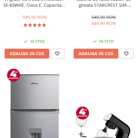
gheata STARCREST SIM-
SF-83WHE, Clasa E, Capacitate
1201IX, Capacitate 12Kg/24h,
83L, Iluminare interioara,
Doua dimensiuni pentru
Compartiment gheata, H 85
549,90 RON
599,90 RON
cuburi, Rezervor apa 1.3 l,
cm, Alb
449,90 RON
Inox
IN STOC
IN STOC
ADAUGA IN COS
ADAUGA IN COS