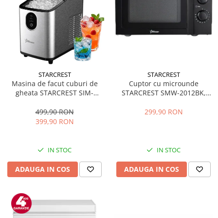
STARCREST
STARCREST
Masina de facut cuburi de
Cuptor cu microunde
gheata STARCREST SIM-
STARCREST SMW-2012BK,
1125IX, Capacitate 11-
700W, Capacitate 20 L, Control
12Kg/24h, Cos gheata
mecanic, 6 Trepte de putere,
499,90 RON
299,90 RON
detasabil, Rezervor apa 0.8 l,
Negru
399,90 RON
Inox
IN STOC
IN STOC
ADAUGA IN COS
ADAUGA IN COS