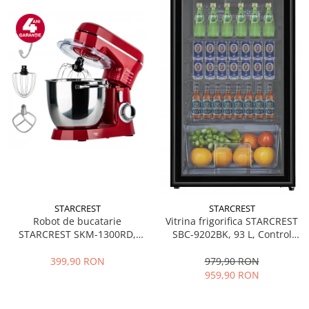
STARCREST
STARCREST
Robot de bucatarie
Vitrina frigorifica STARCREST
STARCREST SKM-1300RD,
SBC-9202BK, 93 L, Control
1300W, Bol 5.2 L Inox, 4
temperatura, Usa sticla, H
Accesorii, 10 Viteze + Pulse,
83.2 cm, Negru
399,90 RON
979,90 RON
Angrenaje metalice, Rosu
959,90 RON