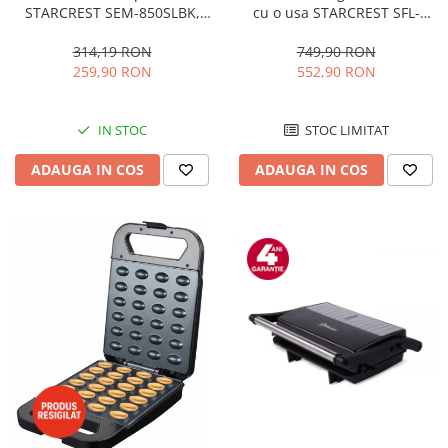
STARCREST SEM-850SLBK,
cu o usa STARCREST SFL-
850W, 20 bar, rezervor
92WHE, Clasa E, Capacitate
detasabil 1.5L, dispozitiv
92L, Iluminare interioara,H 83
314,19 RON
749,90 RON
spumare, filtru dublu din
cm, Alb
259,90 RON
552,90 RON
inox, Negru/Inox
IN STOC
STOC LIMITAT
ADAUGA IN COS
ADAUGA IN COS