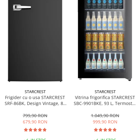
personala
Uscatoare de par
Obiecte sanitare
Accesorii
Alte obiecte sanitare
Resigilate
STARCREST
STARCREST
Frigider cu o usa STARCREST
Vitrina frigorifica STARCREST
SRF-86BK, Design Vintage, 85
SBC-9901BKE, 93 L, Termostat
l, Clasa E, Iluminare
reglabil, Iluminare LED, Usa
interioara, H 84 cm, Negru
sticla, H 84.5 cm, Negru
799,90 RON
1.049,90 RON
679,90 RON
999,90 RON