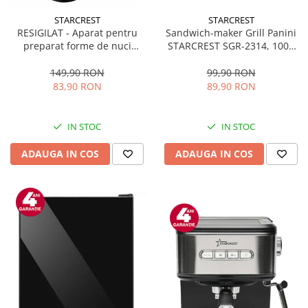
STARCREST
STARCREST
Sandwich-maker Grill Panini
RESIGILAT - Aparat pentru
STARCREST SGR-2314, 1000
preparat forme de nuci
W, Placi nonaderente,
STARCREST SNM-4024BX, 24
Deschidere 180°, Suprafata
forme, 1400W, Indicator
99,90 RON
149,90 RON
de gatire 23 x 14 cm, Negru
luminos, Placi antiaderente,
89,90 RON
83,90 RON
Negru/Inox
IN STOC
IN STOC
ADAUGA IN COS
ADAUGA IN COS