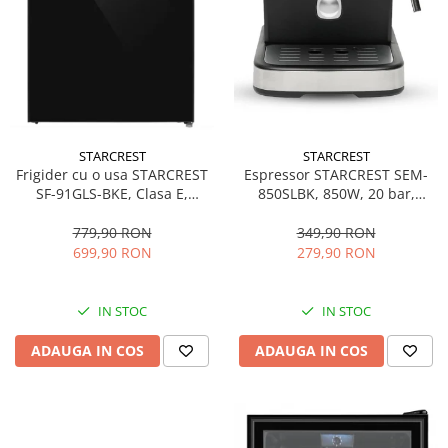
STARCREST
STARCREST
Espressor STARCREST SEM-
Frigider cu o usa STARCREST
850SLBK, 850W, 20 bar,
SF-91GLS-BKE, Clasa E,
rezervor detasabil 1.5L,
Capacitate 91L, Iluminare
dispozitiv spumare, filtru
interioara, H 83 cm, Sticla
349,90 RON
779,90 RON
dublu din inox, Negru/Inox
Neagra
279,90 RON
699,90 RON
IN STOC
IN STOC
ADAUGA IN COS
ADAUGA IN COS