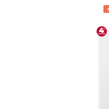
Vitrine pentru vinuri
Electrocasnice Mici
Accesorii aspiratoare
Aparate de bucatarie
Aparate de gatit cu aburi
Aparate de preparat desert
Aparate de vidat
Ascutitor cutite
Blendere
Cântare de bucătărie
Feliatoare
Fierbătoare
Friteuze
Grătare electrice
Masini de gheata
Masini de paine