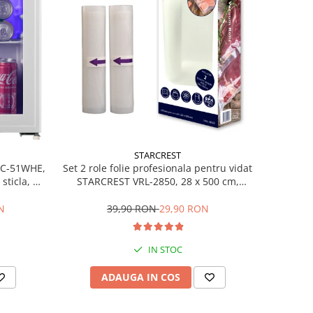
STARCREST
Set 2 role folie profesionala pentru vidat
SBC-51WHE,
STARCREST VRL-2850, 28 x 500 cm,
sticla, H
rezistente, reutilizabile, sous vide,
lavabile in masina de spalat, fara BPA,
39,90 RON
29,90 RON
N
transparent
IN STOC
ADAUGA IN COS