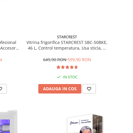
STARCREST
ofesional
Vitrina frigorifica STARCREST SBC-50BKE,
Accesorii
46 L, Control temperatura, Usa sticla, H
Trepte de
48.8 cm, Negru
ce, Gri
N
649,90 RON
599,90 RON
IN STOC
ADAUGA IN COS