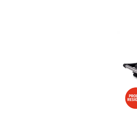
Aspiratoare
Mopuri electrice cu abur
Ingrijire personala
Cantare corporale
Ingrijire tesaturi
Statii de calcat
Masini de cusut
Ondulatoare
Perii de par electrice
Periute de dinti electrice
Pile electrice
Placi de indreptat parul
Plite
Preparare alimente
Masini de tocat