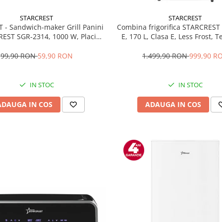
STARCREST
STARCREST
T - Sandwich-maker Grill Panini
Combina frigorifica STARCREST
EST SGR-2314, 1000 W, Placi
E, 170 L, Clasa E, Less Frost, 
te, Deschidere 180°, Suprafata
reglabil, Iluminare LED, Supra
 gatire 23 x 14 cm, Negru
antiamprenta, Picioare ajustab
99,90 RON
59,90 RON
1.499,90 RON
999,90 R
reversibile, H 151.8 cm, 
IN STOC
IN STOC
ADAUGA IN COS
ADAUGA IN COS