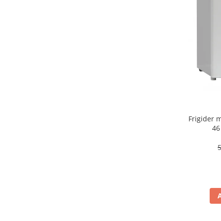
aparat de calcat vertical
Aparate de scame
Fiare de calcat
Statii de calcat
Aparate de masaj
Aparate de ras electrice
Aparate de tuns
Aparate faciale
Frigider
Aspiratoare
46
Aspiratoare de geamuri
Cuptoare cu microunde
Cuptoare electrice
Cântare corporale
Epilatoare
Ingrijire locuinta