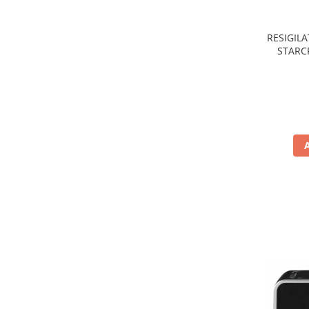
Preparare ceai si cafea
Aparate de spumat lapte
RESIGILA
Espressoare
STARCR
nonaderen
Preparare desert
de
accesori inghetata
Aparate de facut inghetata
Preparare paine
Masini de facut paine
Prajitoare de paine
Storcatoare
Storcatoare
Tigai
TV, Electronice & Gaming
Accesorii & Periferice
Baterii si acumulatori
Aparate foto & accesorii