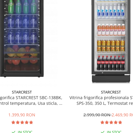
STARCREST
STARCREST
rigorifica STARCREST SBC-138BK,
Vitrina frigorifica profesionala
ntrol temperatura, Usa sticla, H
SPS-350, 350 L, Termostat re
125 cm, Negru
Iluminare LED, H 194.5 cm,
1.399,90 RON
2.999,90 RON
2.469,90 
IN STOC
IN STOC