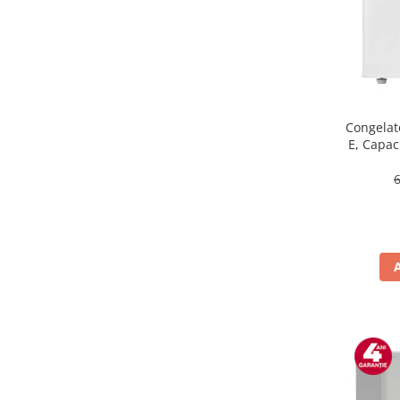
Masini de tocat
Mixere
Multicooker
Prăjitoare de pâine
Rasnite condimente
Razatoare
Congelat
E, Capaci
Roboti de bucatarie
Sandwich-maker
Storcătoare
Aparate de cafea
Accesorii
Cafetiere
Espressoare
Râșnițe de cafea
Aparate de curatat bijuterii
Aparate de curățat cu aburi
Aparate de ingrijire tesaturi