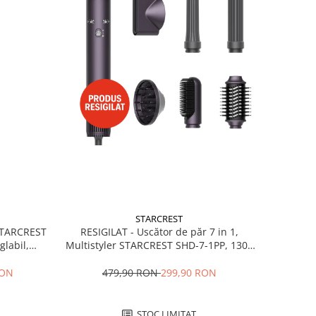
STARCREST
RESIGILAT - Uscător de păr 7 in 1,
 STARCREST
Multistyler STARCREST SHD-7-1PP, 1300
glabil,
W, 3 trepte de viteză, 3 trepte de
 Negru
temperatură, mov
479,90 RON
299,90 RON
RON
STOC LIMITAT