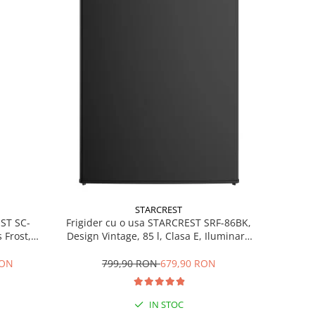
STARCREST
EST SC-
Frigider cu o usa STARCREST SRF-86BK,
 Frost,
Design Vintage, 85 l, Clasa E, Iluminare
re LED,
interioara, H 84 cm, Negru
ile, H 178
RON
799,90 RON
679,90 RON
IN STOC