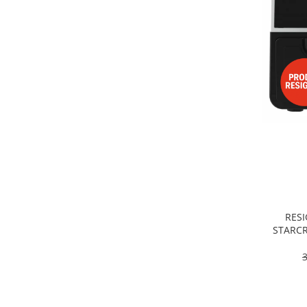
Alte accesorii foto & video
Aparate foto compacte
Aparate foto DSLR
Aparate foto Mirrorless
Carduri memorie
Obiective
Audio
Boxe portabile
Caști
MP3/MP4 playere
Radio
Sisteme audio
RESI
Soundbar
STARCR
Dublu, 9
Auto
pro
Accesorii electronice Auto
Compresoare auto
Auto-Moto