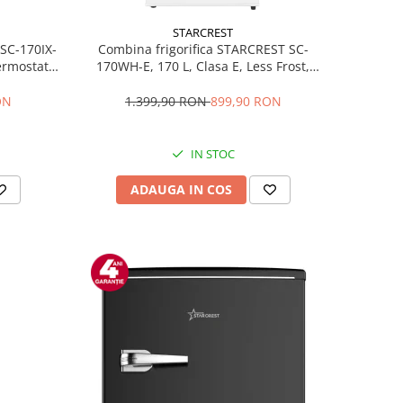
STARCREST
 SC-170IX-
Combina frigorifica STARCREST SC-
Termostat
170WH-E, 170 L, Clasa E, Less Frost,
fata Inox
Termostat reglabil, Iluminare LED,
ile, Usi
Picioare ajustabile, Usi reversibile, H
ON
1.399,90 RON
899,90 RON
Inox
151.8 cm, Alb
IN STOC
ADAUGA IN COS