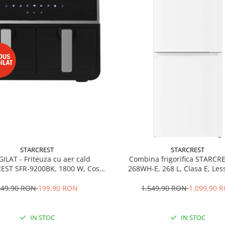
STARCREST
STARCREST
GILAT - Friteuza cu aer cald
Combina frigorifica STARCR
EST SFR-9200BK, 1800 W, Cos
268WH-E, 268 L, Clasa E, Less
 litri, Termostat 80 - 200 °C, 8
Termostat reglabil, Ilumina
grame predefinite, Negru
Picioare ajustabile, Usi reversib
349,90 RON
199,90 RON
1.549,90 RON
1.099,90 
cm, Alb
IN STOC
IN STOC