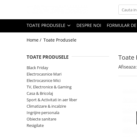
Toate Produsele
TOATE PRODUSELE
DESPRE NOI
FORMULAR DE
Black Friday
Home /
Toate Produsele
Electrocasnice Mari
Aparate frigorifice
Toate 
TOATE PRODUSELE
Aparat cuburi de gheata
Combine frigorifice
Afiseaza:
Black Friday
Congelatoare
Electrocasnice Mari
Electrocasnice Mici
Congelatoare verticale
TV, Electronice & Gaming
Frigidere
Casa & Bricolaj
Frigidere cu doua usi
Sport & Activitati in aer liber
Frigidere cu o usa
Climatizare & incalzire
Ingrijire personala
Lazi frigorifice
Obiecte sanitare
Minibaruri
Resigilate
Racitoare