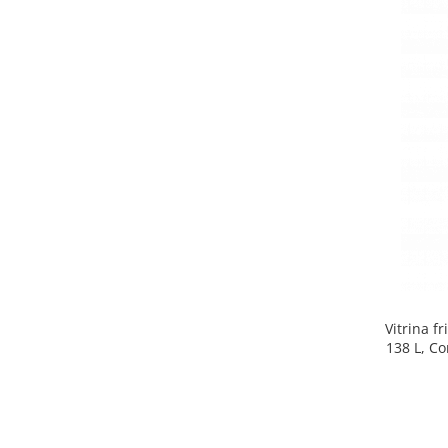
Side by side
Cuptoare cu microunde
Cuptoare cu microunde
Hote
Hote de bucatarie
Incorporabile
Aparate frigorifice incorporabile
Cuptoare cu microunde
incorporabile
Hote incorporabile
Plite incorporabile
Masini spalat vase
Vitrina f
Masini de spalat vase incorporabile
138 L, Co
Plite
Incorporabile
Plite standard
Vitrine frigorifice