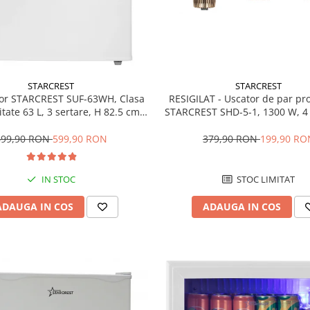
STARCREST
STARCREST
RESIGILAT - Uscator de par pr
or STARCREST SUF-63WH, Clasa
STARCREST SHD-5-1, 1300 W, 4 
tate 63 L, 3 sertare, H 82.5 cm,
incluse, 3 Trepte de viteza, 3 
Alb
temperatura, Buton de aer re
379,90 RON
199,90 RO
699,90 RON
599,90 RON
STOC LIMITAT
IN STOC
ADAUGA IN COS
ADAUGA IN COS