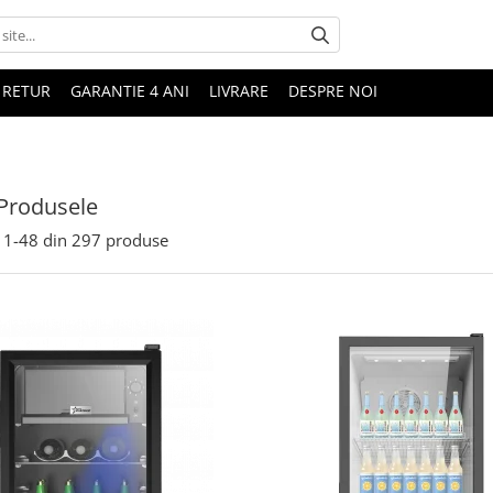
 RETUR
GARANTIE 4 ANI
LIVRARE
DESPRE NOI
Produsele
1-
48
din
297
produse