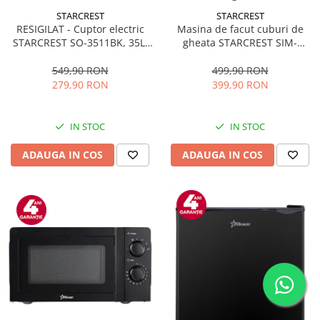
STARCREST
STARCREST
RESIGILAT - Cuptor electric
Masina de facut cuburi de
STARCREST SO-3511BK, 35L,
gheata STARCREST SIM-
1500W, Rotisor, Convectie, 12
1125IX, Capacitate 11-
Programe predefinite,
12Kg/24h, Cos gheata
549,90 RON
499,90 RON
Interfata digitala, Negru
detasabil, Rezervor apa 0.8 l,
279,90 RON
399,90 RON
Inox
IN STOC
IN STOC
ADAUGA IN COS
ADAUGA IN COS