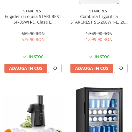
personala
Uscatoare de par
STARCREST
STARCREST
Frigider cu o usa STARCREST
Combina frigorifica
Obiecte sanitare
SF-85WH-E, Clasa E,
STARCREST SC-268WH-E, 268
Accesorii
Capacitate 85L, Iluminare
L, Clasa E, Less Frost,
interioara, Compartiment
Termostat reglabil, Iluminare
669,90 RON
1.549,90 RON
Alte obiecte sanitare
gheata, H 82 cm, Alb
LED, Picioare ajustabile, Usi
579,90 RON
1.099,90 RON
reversibile, H 178 cm, Alb
Resigilate
IN STOC
IN STOC
ADAUGA IN COS
ADAUGA IN COS