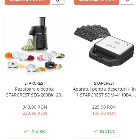
STARCREST
STARCREST
Aparatul pentru deserturi 4 în
Razatoare electrica
1 STARCREST SDM-4110BX,
STARCREST SEG-200BK, 200
800W, placi detasabile cu
W, 7 moduri de taiere, Negru
invelis ceramic pentru vafe,
229,90 RON
349,90 RON
nuci, gogosi si smile
159,90 RON
229,90 RON
sandwich, negru
IN STOC
IN STOC