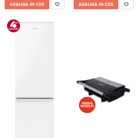
ADAUGA IN COS
ADAUGA IN COS
Alte accesorii foto & video
Aparate foto compacte
Aparate foto DSLR
Aparate foto Mirrorless
Carduri memorie
Obiective
Audio
Boxe portabile
Caști
MP3/MP4 playere
Radio
Sisteme audio
Soundbar
Auto
Accesorii electronice Auto
Compresoare auto
Auto-Moto