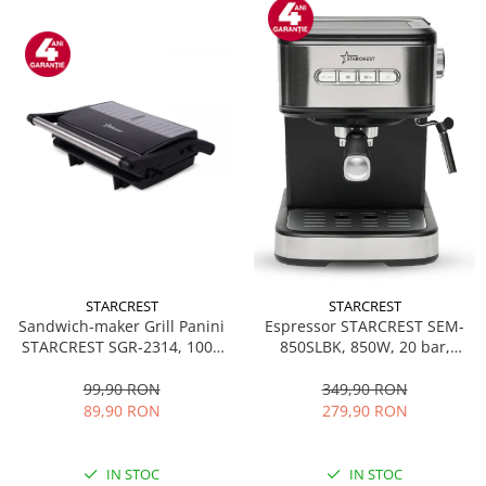
STARCREST
STARCREST
Sandwich-maker Grill Panini
Espressor STARCREST SEM-
STARCREST SGR-2314, 1000
850SLBK, 850W, 20 bar,
W, Placi nonaderente,
rezervor detasabil 1.5L,
Deschidere 180°, Suprafata
dispozitiv spumare, filtru
99,90 RON
349,90 RON
de gatire 23 x 14 cm, Negru
dublu din inox, Negru/Inox
89,90 RON
279,90 RON
IN STOC
IN STOC