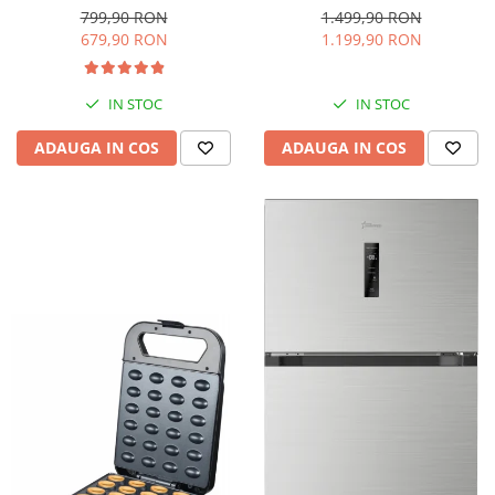
interioara, H 84 cm, Negru
Iluminare LED, Termostat
799,90 RON
1.499,90 RON
Reglabil, H 147 cm, Negru
679,90 RON
1.199,90 RON
IN STOC
IN STOC
ADAUGA IN COS
ADAUGA IN COS