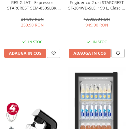
RESIGILAT - Espressor
Frigider cu 2 usi STARCREST
STARCREST SEM-850SLBK,
SF-204WD-SLE, 199 L, Clasa E,
850W, 20 bar, rezervor
Dozator Apa, Iluminare LED,
detasabil 1.5L, dispozitiv
Termostat Ajustabil, Usi
314,19 RON
1.099,90 RON
spumare, filtru dublu din
reversibile, H 143 cm, Argintiu
259,90 RON
949,90 RON
inox, Negru/Inox
IN STOC
IN STOC
ADAUGA IN COS
ADAUGA IN COS