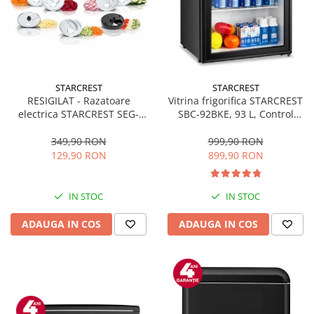
STARCREST
STARCREST
RESIGILAT - Razatoare
Vitrina frigorifica STARCREST
electrica STARCREST SEG-
SBC-92BKE, 93 L, Control
200BK, 200 W, 7 moduri de
temperatura, Usa sticla, H
taiere, Negru
83.2 cm, Negru
349,90 RON
999,90 RON
129,90 RON
899,90 RON
IN STOC
IN STOC
ADAUGA IN COS
ADAUGA IN COS