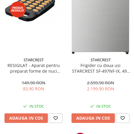
STARCREST
STARCREST
RESIGILAT - Aparat pentru
Frigider cu doua usi
preparat forme de nuci
STARCREST SF-497NF-IX, 497
STARCREST SNM-4024BX, 24
L, Full NoFrost, Compresor
forme, 1400W, Indicator
Inverter, Clasa E, Display,
149,90 RON
2.599,90 RON
luminos, Placi antiaderente,
Functie super racire, Blocare
83,90 RON
2.199,90 RON
Negru/Inox
acces copii, H 175 cm, Inox
IN STOC
IN STOC
ADAUGA IN COS
ADAUGA IN COS