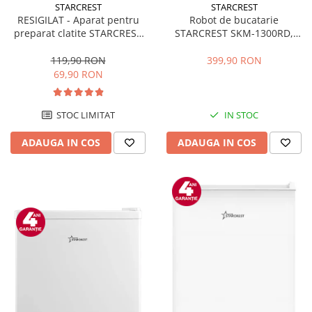
STARCREST
STARCREST
RESIGILAT - Aparat pentru
Robot de bucatarie
preparat clatite STARCREST
STARCREST SKM-1300RD,
SCM-3212, 1200W, Placa cu
1300W, Bol 5.2 L Inox, 4
invelis ceramic antiaderent,
Accesorii, 10 Viteze + Pulse,
119,90 RON
399,90 RON
30 cm, Inox / Negru
Angrenaje metalice, Rosu
69,90 RON
STOC LIMITAT
IN STOC
ADAUGA IN COS
ADAUGA IN COS