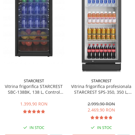
Side by side
Cuptoare cu microunde
Cuptoare cu microunde
Hote
Hote de bucatarie
Incorporabile
Aparate frigorifice incorporabile
Cuptoare cu microunde
incorporabile
Hote incorporabile
STARCREST
STARCREST
Plite incorporabile
Vitrina frigorifica STARCREST
Vitrina frigorifica profesionala
Masini spalat vase
SBC-138BK, 138 L, Control
STARCREST SPS-350, 350 L,
temperatura, Usa sticla, H 125
Termostat reglabil, Iluminare
Masini de spalat vase incorporabile
cm, Negru
LED, H 194.5 cm, Negru
1.399,90 RON
2.999,90 RON
Plite
2.469,90 RON
Incorporabile
Plite standard
IN STOC
IN STOC
Vitrine frigorifice