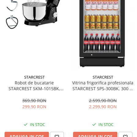
STARCREST
STARCREST
Robot de bucatarie
Vitrina frigorifica profesionala
STARCREST SKM-1015BK,
STARCREST SPS-300BK, 300 L,
1500 W, Bol 4.5 L Inox, 5
Termostat reglabil, Iluminare
Accesorii, 10 Viteze + Pulse,
LED, H 169.5 cm, Negru
369,90 RON
2.599,90 RON
Negru
299,90 RON
2.299,90 RON
IN STOC
IN STOC
ADAUGA IN COS
ADAUGA IN COS