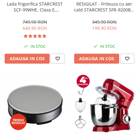
RESIGILAT - Friteuza cu aer
Lada frigorifica STARCREST
cald STARCREST SFR-9200BK,
SCF-99WHE, Clasa E,
1800 W, Cos Dublu, 9 litri,
Capacitate 99L, Sistem
Termostat 80 - 200 °C, 8
convertibil - functie frigider,
349,90 RON
749,90 RON
programe predefinite, Negru
Termostat reglabil, Alb
199,90 RON
649,90 RON
IN STOC
IN STOC
ADAUGA IN COS
ADAUGA IN COS