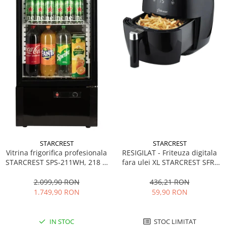
STARCREST
STARCREST
Vitrina frigorifica profesionala
RESIGILAT - Friteuza digitala
STARCREST SPS-211WH, 218 L,
fara ulei XL STARCREST SFR-
Termostat reglabil, Iluminare
3500, 1500 W, Cos 3.5 litri,
LED, H 141 cm, Negru
Termostat 80 - 200 °C, 8
2.099,90 RON
436,21 RON
programe predefinite, Negru
1.749,90 RON
59,90 RON
IN STOC
STOC LIMITAT