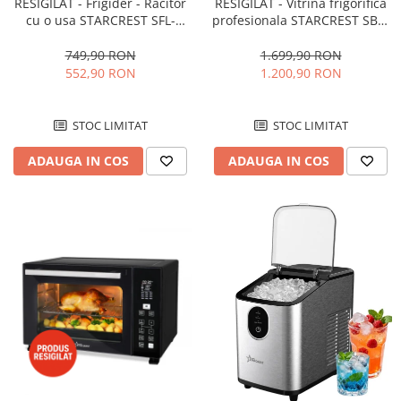
RESIGILAT - Frigider - Racitor
RESIGILAT - Vitrina frigorifica
cu o usa STARCREST SFL-
profesionala STARCREST SBC-
92WHE, Clasa E, Capacitate
160BK, 141 L, Termostat
92L, Iluminare interioara,H 83
reglabil, Iluminare LED, H 104
749,90 RON
1.699,90 RON
cm, Alb
cm, Negru
552,90 RON
1.200,90 RON
STOC LIMITAT
STOC LIMITAT
ADAUGA IN COS
ADAUGA IN COS