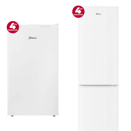
Bucatarie & Servire
Cutite & seturi
Iluminat & electrice
Prelungitoare
Sport & Activitati in aer liber
Cutii frigorifice
Climatizare & incalzire
Accesorii aparate climatizare
Aeroterme
Aparate de spalat cu presiune
Calorifere electrice
Climatizare
Purificatoare
Ingrijire personala
Aparate & Accesorii ingrijire