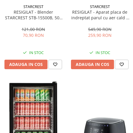
STARCREST
STARCREST
RESIGILAT - Blender
RESIGILAT - Aparat placa de
STARCREST STB-15500B, 500
indreptat parul cu aer cald 2
W, 1.5 l, 2 viteze + functie
in 1 STARCREST SHS-1300PK,
Pulse, Negru
1300 W, Uscare si indreptare,
121,00 RON
549,90 RON
Afisaj LCD, Tehnologie cu ioni
70,90 RON
259,90 RON
negativi, 5 Moduri de
temperatura, 3 Viteze, Roz
IN STOC
IN STOC
ADAUGA IN COS
ADAUGA IN COS