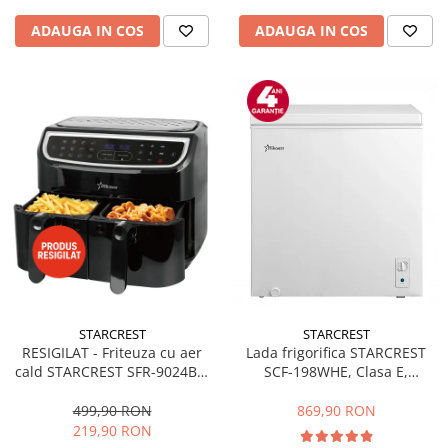
ADAUGA IN COS
ADAUGA IN COS
STARCREST
STARCREST
RESIGILAT - Friteuza cu aer
Lada frigorifica STARCREST
cald STARCREST SFR-9024BK,
SCF-198WHE, Clasa E,
2400 W, Cos Dublu, 9 litri,
Capacitate 198L, Sistem
Termostat 80 - 200 °C, 12
convertibil - functie frigider,
499,90 RON
869,90 RON
programe, Negru
Termostat reglabil, Alb
219,90 RON