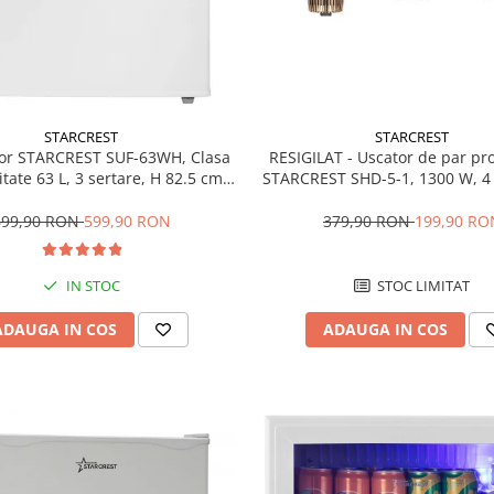
STARCREST
STARCREST
RESIGILAT - Uscator de par pr
or STARCREST SUF-63WH, Clasa
STARCREST SHD-5-1, 1300 W, 4 
tate 63 L, 3 sertare, H 82.5 cm,
incluse, 3 Trepte de viteza, 3 
Alb
temperatura, Buton de aer re
379,90 RON
199,90 RO
699,90 RON
599,90 RON
STOC LIMITAT
IN STOC
ADAUGA IN COS
ADAUGA IN COS