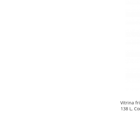
Side by side
Cuptoare cu microunde
Cuptoare cu microunde
Hote
Hote de bucatarie
Incorporabile
Aparate frigorifice incorporabile
Cuptoare cu microunde
incorporabile
Hote incorporabile
Plite incorporabile
Masini spalat vase
Vitrina f
Masini de spalat vase incorporabile
138 L, Co
Plite
Incorporabile
Plite standard
Vitrine frigorifice