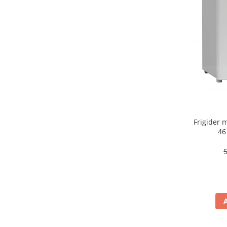
aparat de calcat vertical
Aparate de scame
Fiare de calcat
Statii de calcat
Aparate de masaj
Aparate de ras electrice
Aparate de tuns
Aparate faciale
Frigider
Aspiratoare
46
Aspiratoare de geamuri
Cuptoare cu microunde
Cuptoare electrice
Cântare corporale
Epilatoare
Ingrijire locuinta