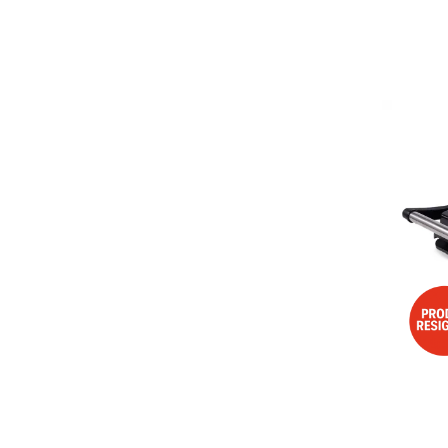
Aspiratoare
Mopuri electrice cu abur
Ingrijire personala
Cantare corporale
Ingrijire tesaturi
Statii de calcat
Masini de cusut
Ondulatoare
Perii de par electrice
Periute de dinti electrice
Pile electrice
Placi de indreptat parul
Plite
Preparare alimente
Masini de tocat