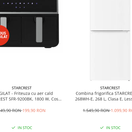
STARCREST
STARCREST
GILAT - Friteuza cu aer cald
Combina frigorifica STARCR
EST SFR-9200BK, 1800 W, Cos
268WH-E, 268 L, Clasa E, Less
 litri, Termostat 80 - 200 °C, 8
Termostat reglabil, Ilumina
grame predefinite, Negru
Picioare ajustabile, Usi reversib
349,90 RON
199,90 RON
1.549,90 RON
1.099,90 
cm, Alb
IN STOC
IN STOC