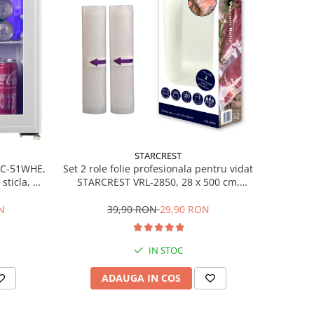
STARCREST
Set 2 role folie profesionala pentru vidat
SBC-51WHE,
STARCREST VRL-2850, 28 x 500 cm,
sticla, H
rezistente, reutilizabile, sous vide,
lavabile in masina de spalat, fara BPA,
39,90 RON
29,90 RON
N
transparent
IN STOC
ADAUGA IN COS