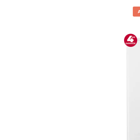
Vitrine pentru vinuri
Electrocasnice Mici
Accesorii aspiratoare
Aparate de bucatarie
Aparate de gatit cu aburi
Aparate de preparat desert
Aparate de vidat
Ascutitor cutite
Blendere
Cântare de bucătărie
Feliatoare
Fierbătoare
Friteuze
Grătare electrice
Masini de gheata
Masini de paine