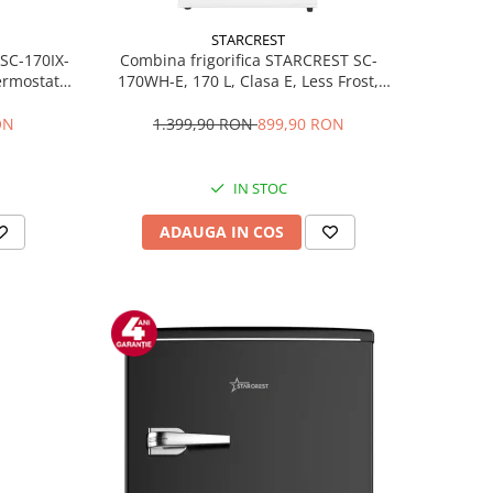
STARCREST
 SC-170IX-
Combina frigorifica STARCREST SC-
Termostat
170WH-E, 170 L, Clasa E, Less Frost,
fata Inox
Termostat reglabil, Iluminare LED,
ile, Usi
Picioare ajustabile, Usi reversibile, H
ON
1.399,90 RON
899,90 RON
Inox
151.8 cm, Alb
IN STOC
ADAUGA IN COS