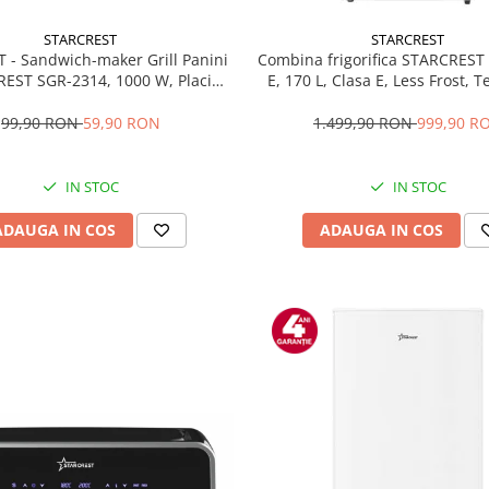
STARCREST
STARCREST
T - Sandwich-maker Grill Panini
Combina frigorifica STARCREST
EST SGR-2314, 1000 W, Placi
E, 170 L, Clasa E, Less Frost, 
te, Deschidere 180°, Suprafata
reglabil, Iluminare LED, Supra
 gatire 23 x 14 cm, Negru
antiamprenta, Picioare ajustab
99,90 RON
59,90 RON
1.499,90 RON
999,90 R
reversibile, H 151.8 cm, 
IN STOC
IN STOC
ADAUGA IN COS
ADAUGA IN COS