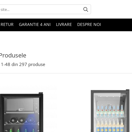
 RETUR
GARANTIE 4 ANI
LIVRARE
DESPRE NOI
Produsele
1-
48
din
297
produse