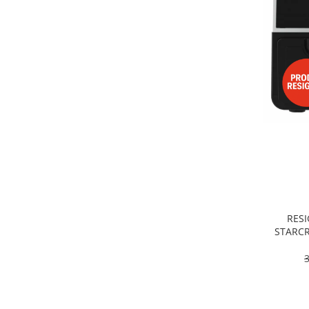
Alte accesorii foto & video
Aparate foto compacte
Aparate foto DSLR
Aparate foto Mirrorless
Carduri memorie
Obiective
Audio
Boxe portabile
Caști
MP3/MP4 playere
Radio
Sisteme audio
RESI
Soundbar
STARCR
Dublu, 9
Auto
pro
Accesorii electronice Auto
Compresoare auto
Auto-Moto