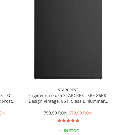
STARCREST
EST SC-
Frigider cu o usa STARCREST SRF-86BK,
 Frost,
Design Vintage, 85 l, Clasa E, Iluminare
re LED,
interioara, H 84 cm, Negru
ile, H 178
RON
799,90 RON
679,90 RON
IN STOC