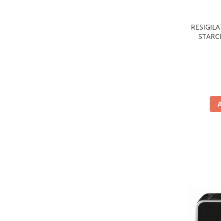
Preparare ceai si cafea
Aparate de spumat lapte
RESIGILA
Espressoare
STARCR
nonaderen
Preparare desert
de
accesori inghetata
Aparate de facut inghetata
Preparare paine
Masini de facut paine
Prajitoare de paine
Storcatoare
Storcatoare
Tigai
TV, Electronice & Gaming
Accesorii & Periferice
Baterii si acumulatori
Aparate foto & accesorii