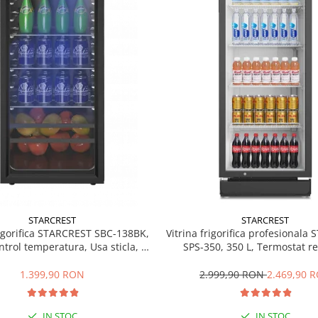
STARCREST
STARCREST
rigorifica STARCREST SBC-138BK,
Vitrina frigorifica profesionala
ntrol temperatura, Usa sticla, H
SPS-350, 350 L, Termostat re
125 cm, Negru
Iluminare LED, H 194.5 cm,
1.399,90 RON
2.999,90 RON
2.469,90 
IN STOC
IN STOC