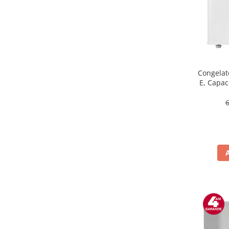
Masini de tocat
Mixere
Multicooker
Prăjitoare de pâine
Rasnite condimente
Razatoare
Congelat
E, Capaci
Roboti de bucatarie
Sandwich-maker
Storcătoare
Aparate de cafea
Accesorii
Cafetiere
Espressoare
Râșnițe de cafea
Aparate de curatat bijuterii
Aparate de curățat cu aburi
Aparate de ingrijire tesaturi