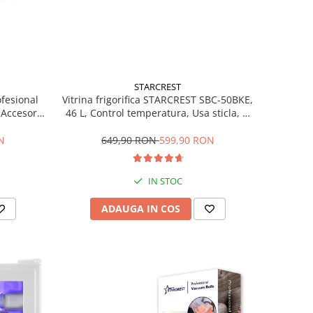
STARCREST
ofesional
Vitrina frigorifica STARCREST SBC-50BKE,
Accesorii
46 L, Control temperatura, Usa sticla, H
Trepte de
48.8 cm, Negru
ce, Gri
N
649,90 RON
599,90 RON
IN STOC
ADAUGA IN COS