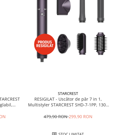
STARCREST
RESIGILAT - Uscător de păr 7 in 1,
 STARCREST
Multistyler STARCREST SHD-7-1PP, 1300
glabil,
W, 3 trepte de viteză, 3 trepte de
 Negru
temperatură, mov
479,90 RON
299,90 RON
RON
STOC LIMITAT