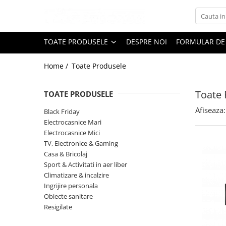
Toate Produsele
TOATE PRODUSELE
DESPRE NOI
FORMULAR DE
Black Friday
Home /
Toate Produsele
Electrocasnice Mari
Aparate frigorifice
Toate 
TOATE PRODUSELE
Aparat cuburi de gheata
Combine frigorifice
Afiseaza:
Black Friday
Congelatoare
Electrocasnice Mari
Electrocasnice Mici
Congelatoare verticale
TV, Electronice & Gaming
Frigidere
Casa & Bricolaj
Frigidere cu doua usi
Sport & Activitati in aer liber
Frigidere cu o usa
Climatizare & incalzire
Ingrijire personala
Lazi frigorifice
Obiecte sanitare
Minibaruri
Resigilate
Racitoare