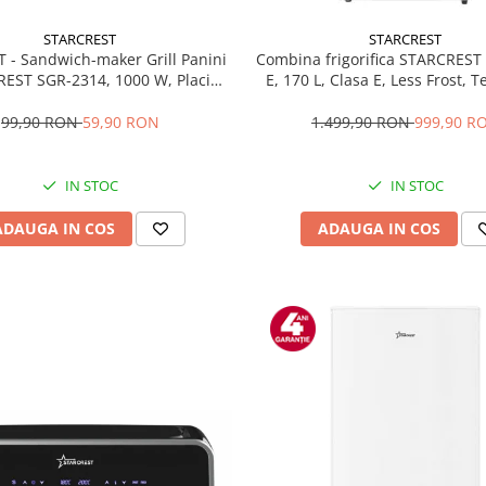
STARCREST
STARCREST
T - Sandwich-maker Grill Panini
Combina frigorifica STARCREST
EST SGR-2314, 1000 W, Placi
E, 170 L, Clasa E, Less Frost, 
te, Deschidere 180°, Suprafata
reglabil, Iluminare LED, Supra
 gatire 23 x 14 cm, Negru
antiamprenta, Picioare ajustab
99,90 RON
59,90 RON
1.499,90 RON
999,90 R
reversibile, H 151.8 cm, 
IN STOC
IN STOC
ADAUGA IN COS
ADAUGA IN COS