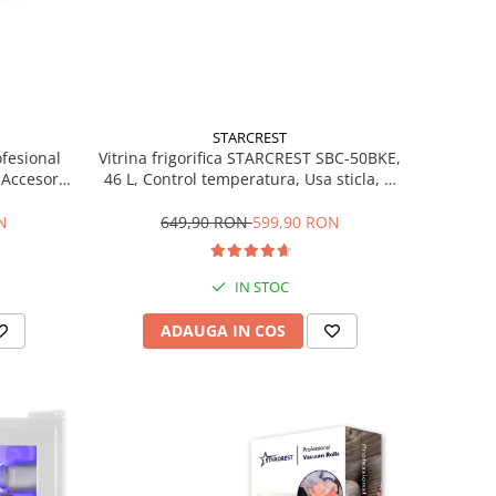
STARCREST
ofesional
Vitrina frigorifica STARCREST SBC-50BKE,
Accesorii
46 L, Control temperatura, Usa sticla, H
Trepte de
48.8 cm, Negru
ce, Gri
N
649,90 RON
599,90 RON
IN STOC
ADAUGA IN COS