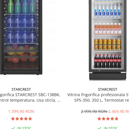
STARCREST
STARCREST
rigorifica STARCREST SBC-138BK,
Vitrina frigorifica profesionala
ntrol temperatura, Usa sticla, H
SPS-350, 350 L, Termostat re
125 cm, Negru
Iluminare LED, H 194.5 cm,
1.399,90 RON
2.999,90 RON
2.469,90 
IN STOC
IN STOC