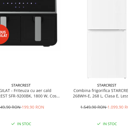
STARCREST
STARCREST
GILAT - Friteuza cu aer cald
Combina frigorifica STARCR
EST SFR-9200BK, 1800 W, Cos
268WH-E, 268 L, Clasa E, Less
 litri, Termostat 80 - 200 °C, 8
Termostat reglabil, Ilumina
grame predefinite, Negru
Picioare ajustabile, Usi reversib
349,90 RON
199,90 RON
1.549,90 RON
1.099,90 
cm, Alb
IN STOC
IN STOC