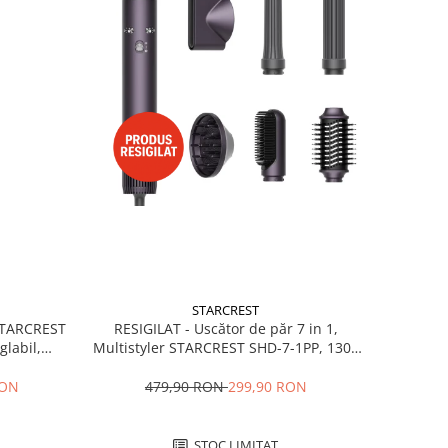
STARCREST
RESIGILAT - Uscător de păr 7 in 1,
 STARCREST
Multistyler STARCREST SHD-7-1PP, 1300
glabil,
W, 3 trepte de viteză, 3 trepte de
 Negru
temperatură, mov
479,90 RON
299,90 RON
RON
STOC LIMITAT