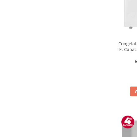
Masini de tocat
Mixere
Multicooker
Prăjitoare de pâine
Rasnite condimente
Razatoare
Congelat
E, Capaci
Roboti de bucatarie
Sandwich-maker
Storcătoare
Aparate de cafea
Accesorii
Cafetiere
Espressoare
Râșnițe de cafea
Aparate de curatat bijuterii
Aparate de curățat cu aburi
Aparate de ingrijire tesaturi