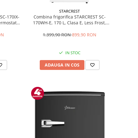
STARCREST
 SC-170IX-
Combina frigorifica STARCREST SC-
Termostat
170WH-E, 170 L, Clasa E, Less Frost,
fata Inox
Termostat reglabil, Iluminare LED,
ile, Usi
Picioare ajustabile, Usi reversibile, H
ON
1.399,90 RON
899,90 RON
Inox
151.8 cm, Alb
IN STOC
ADAUGA IN COS