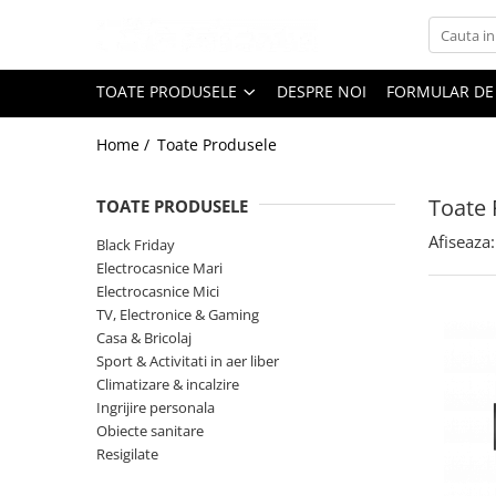
Toate Produsele
TOATE PRODUSELE
DESPRE NOI
FORMULAR DE
Black Friday
Home /
Toate Produsele
Electrocasnice Mari
Aparate frigorifice
Toate 
TOATE PRODUSELE
Aparat cuburi de gheata
Combine frigorifice
Afiseaza:
Black Friday
Congelatoare
Electrocasnice Mari
Electrocasnice Mici
Congelatoare verticale
TV, Electronice & Gaming
Frigidere
Casa & Bricolaj
Frigidere cu doua usi
Sport & Activitati in aer liber
Frigidere cu o usa
Climatizare & incalzire
Ingrijire personala
Lazi frigorifice
Obiecte sanitare
Minibaruri
Resigilate
Racitoare