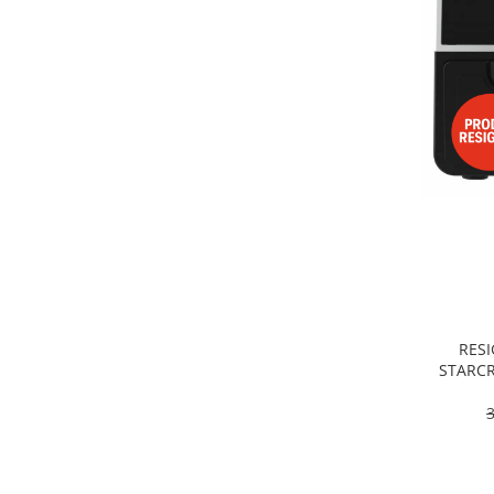
Alte accesorii foto & video
Aparate foto compacte
Aparate foto DSLR
Aparate foto Mirrorless
Carduri memorie
Obiective
Audio
Boxe portabile
Caști
MP3/MP4 playere
Radio
Sisteme audio
RESI
Soundbar
STARCR
Dublu, 9
Auto
pro
Accesorii electronice Auto
Compresoare auto
Auto-Moto