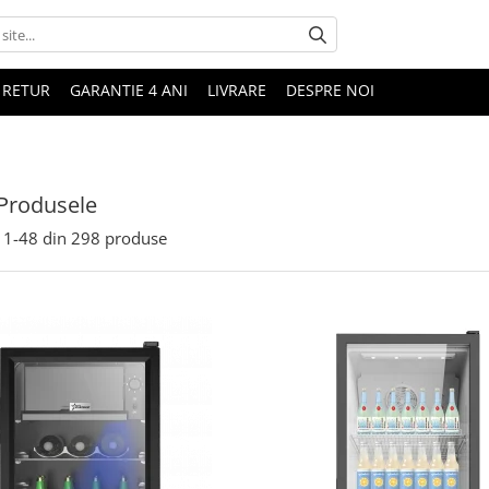
 RETUR
GARANTIE 4 ANI
LIVRARE
DESPRE NOI
Produsele
1-
48
din
298
produse