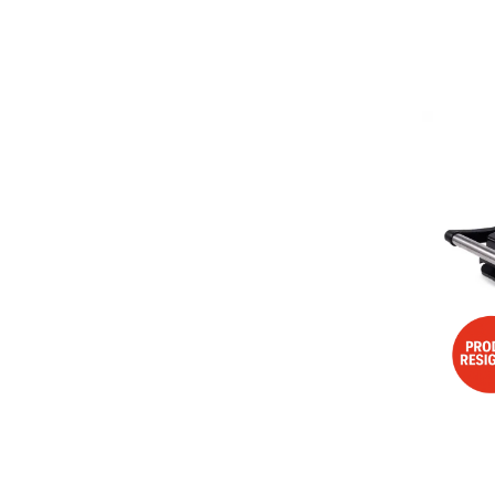
Aspiratoare
Mopuri electrice cu abur
Ingrijire personala
Cantare corporale
Ingrijire tesaturi
Statii de calcat
Masini de cusut
Ondulatoare
Perii de par electrice
Periute de dinti electrice
Pile electrice
Placi de indreptat parul
Plite
Preparare alimente
Masini de tocat