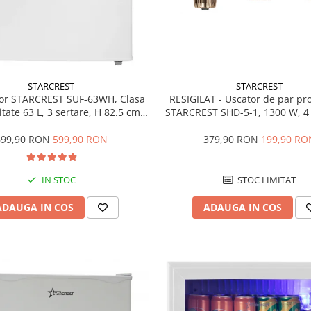
STARCREST
STARCREST
RESIGILAT - Uscator de par pr
or STARCREST SUF-63WH, Clasa
STARCREST SHD-5-1, 1300 W, 4 
tate 63 L, 3 sertare, H 82.5 cm,
incluse, 3 Trepte de viteza, 3 
Alb
temperatura, Buton de aer re
379,90 RON
199,90 RO
699,90 RON
599,90 RON
STOC LIMITAT
IN STOC
ADAUGA IN COS
ADAUGA IN COS