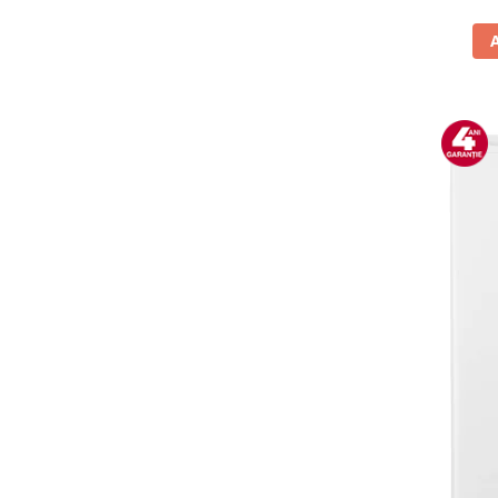
Vitrine pentru vinuri
Electrocasnice Mici
Accesorii aspiratoare
Aparate de bucatarie
Aparate de gatit cu aburi
Aparate de preparat desert
Aparate de vidat
Ascutitor cutite
Blendere
Cântare de bucătărie
Feliatoare
Fierbătoare
Friteuze
Grătare electrice
Masini de gheata
Masini de paine