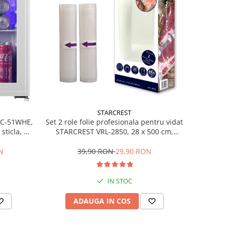
STARCREST
Set 2 role folie profesionala pentru vidat
SBC-51WHE,
STARCREST VRL-2850, 28 x 500 cm,
sticla, H
rezistente, reutilizabile, sous vide,
lavabile in masina de spalat, fara BPA,
39,90 RON
29,90 RON
N
transparent
IN STOC
ADAUGA IN COS