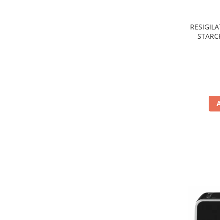
Preparare ceai si cafea
Aparate de spumat lapte
RESIGILA
Espressoare
STARCR
nonaderen
Preparare desert
de
accesori inghetata
Aparate de facut inghetata
Preparare paine
Masini de facut paine
Prajitoare de paine
Storcatoare
Storcatoare
Tigai
TV, Electronice & Gaming
Accesorii & Periferice
Baterii si acumulatori
Aparate foto & accesorii