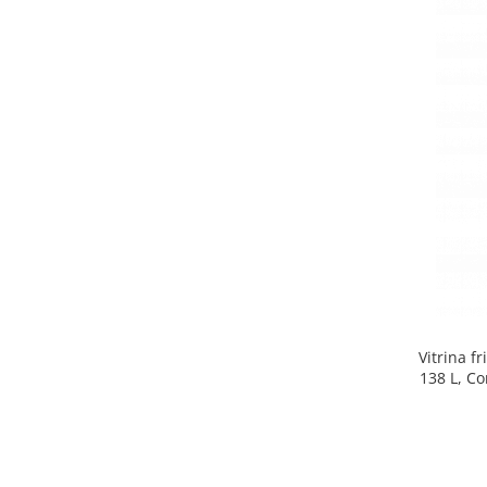
Side by side
Cuptoare cu microunde
Cuptoare cu microunde
Hote
Hote de bucatarie
Incorporabile
Aparate frigorifice incorporabile
Cuptoare cu microunde
incorporabile
Hote incorporabile
Plite incorporabile
Masini spalat vase
Vitrina f
Masini de spalat vase incorporabile
138 L, Co
Plite
Incorporabile
Plite standard
Vitrine frigorifice