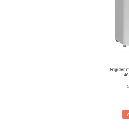
aparat de calcat vertical
Aparate de scame
Fiare de calcat
Statii de calcat
Aparate de masaj
Aparate de ras electrice
Aparate de tuns
Aparate faciale
Frigider
Aspiratoare
46
Aspiratoare de geamuri
Cuptoare cu microunde
Cuptoare electrice
Cântare corporale
Epilatoare
Ingrijire locuinta