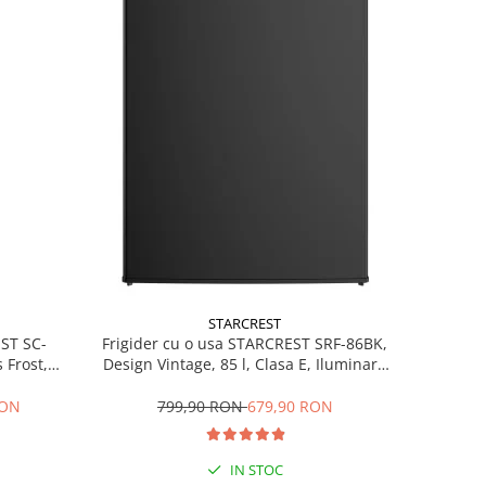
STARCREST
EST SC-
Frigider cu o usa STARCREST SRF-86BK,
 Frost,
Design Vintage, 85 l, Clasa E, Iluminare
re LED,
interioara, H 84 cm, Negru
ile, H 178
RON
799,90 RON
679,90 RON
IN STOC