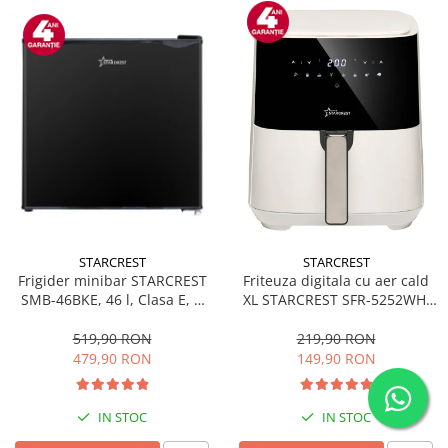
STARCREST
STARCREST
Frigider minibar STARCREST
Friteuza digitala cu aer cald
SMB-46BKE, 46 l, Clasa E, H
XL STARCREST SFR-5252WH,
49.5 cm, Negru
1450 W, 5 Litri, Termostat 80 -
200 °C, 8 programe
519,90 RON
219,90 RON
predefinite, Alb
479,90 RON
149,90 RON
IN STOC
IN STOC