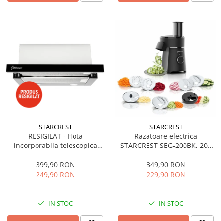
STARCREST
STARCREST
RESIGILAT - Hota
Razatoare electrica
incorporabila telescopica
STARCREST SEG-200BK, 200
STARCREST STH-550BK,
W, 7 moduri de taiere, Negru
Putere de absorbtie 550 m3/h,
399,90 RON
349,90 RON
1 Motor, 2 Trepte putere, 60
249,90 RON
229,90 RON
cm, Negru
IN STOC
IN STOC