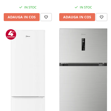
Mediaplayere
Sisteme audio
IN STOC
IN STOC
Imprimante & Scannere
ADAUGA IN COS
ADAUGA IN COS
Monitoare
Playere, Boxe & Casti
Radio cu ceas & portabile
Radio
Televizoare & accesorii
Accesorii smart TV
Suporturi TV / Monitor
Televizoare
Videoproiectoare & Accesorii
Accesorii videoproiectoare
Ecrane de proiectie
Tabla interactiva
Videoproiectoare
Casa & Bricolaj