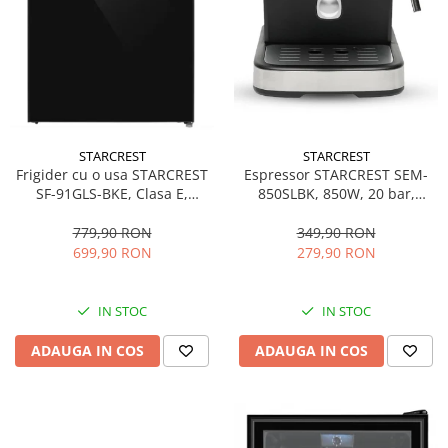
STARCREST
STARCREST
Espressor STARCREST SEM-
Frigider cu o usa STARCREST
850SLBK, 850W, 20 bar,
SF-91GLS-BKE, Clasa E,
rezervor detasabil 1.5L,
Capacitate 91L, Iluminare
dispozitiv spumare, filtru
interioara, H 83 cm, Sticla
349,90 RON
779,90 RON
dublu din inox, Negru/Inox
Neagra
279,90 RON
699,90 RON
IN STOC
IN STOC
ADAUGA IN COS
ADAUGA IN COS