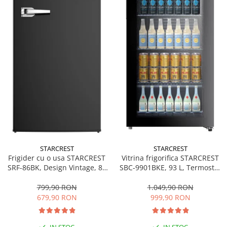
personala
Uscatoare de par
Obiecte sanitare
Accesorii
Alte obiecte sanitare
Resigilate
STARCREST
STARCREST
Frigider cu o usa STARCREST
Vitrina frigorifica STARCREST
SRF-86BK, Design Vintage, 85
SBC-9901BKE, 93 L, Termostat
l, Clasa E, Iluminare
reglabil, Iluminare LED, Usa
interioara, H 84 cm, Negru
sticla, H 84.5 cm, Negru
799,90 RON
1.049,90 RON
679,90 RON
999,90 RON