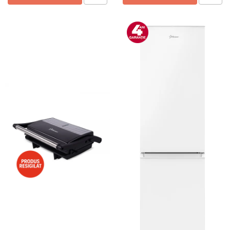
Preparare ceai si cafea
Aparate de spumat lapte
Espressoare
Preparare desert
accesori inghetata
Aparate de facut inghetata
Preparare paine
Masini de facut paine
Prajitoare de paine
Storcatoare
Storcatoare
Tigai
TV, Electronice & Gaming
Accesorii & Periferice
Baterii si acumulatori
Aparate foto & accesorii