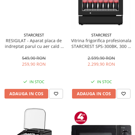
STARCREST
STARCREST
RESIGILAT - Aparat placa de
Vitrina frigorifica profesionala
indreptat parul cu aer cald 2
STARCREST SPS-300BK, 300 L,
in 1 STARCREST SHS-1300PK,
Termostat reglabil, Iluminare
1300 W, Uscare si indreptare,
LED, H 169.5 cm, Negru
549,90 RON
2.599,90 RON
Afisaj LCD, Tehnologie cu ioni
259,90 RON
2.299,90 RON
negativi, 5 Moduri de
temperatura, 3 Viteze, Roz
IN STOC
IN STOC
ADAUGA IN COS
ADAUGA IN COS