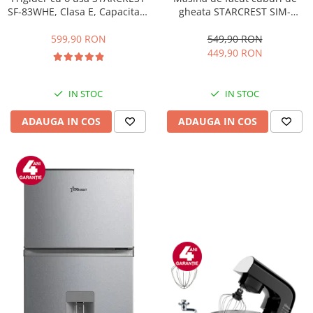
gheata STARCREST SIM-
SF-83WHE, Clasa E, Capacitate
1201IX, Capacitate 12Kg/24h,
83L, Iluminare interioara,
Doua dimensiuni pentru
Compartiment gheata, H 85
549,90 RON
599,90 RON
cuburi, Rezervor apa 1.3 l,
cm, Alb
449,90 RON
Inox
IN STOC
IN STOC
ADAUGA IN COS
ADAUGA IN COS