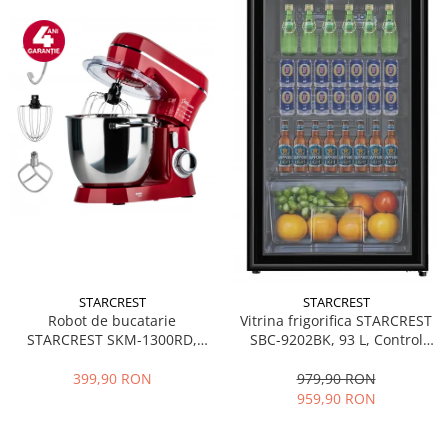
STARCREST
STARCREST
Robot de bucatarie
Vitrina frigorifica STARCREST
STARCREST SKM-1300RD,
SBC-9202BK, 93 L, Control
1300W, Bol 5.2 L Inox, 4
temperatura, Usa sticla, H
Accesorii, 10 Viteze + Pulse,
83.2 cm, Negru
399,90 RON
979,90 RON
Angrenaje metalice, Rosu
959,90 RON