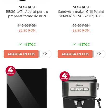
STARCREST
STARCREST
Sandwich-maker Grill Panini
RESIGILAT - Aparat pentru
STARCREST SGR-2314, 1000
preparat forme de nuci
W, Placi nonaderente,
STARCREST SNM-4024BX, 24
Deschidere 180°, Suprafata
forme, 1400W, Indicator
99,90 RON
149,90 RON
de gatire 23 x 14 cm, Negru
luminos, Placi antiaderente,
89,90 RON
83,90 RON
Negru/Inox
IN STOC
IN STOC
ADAUGA IN COS
ADAUGA IN COS