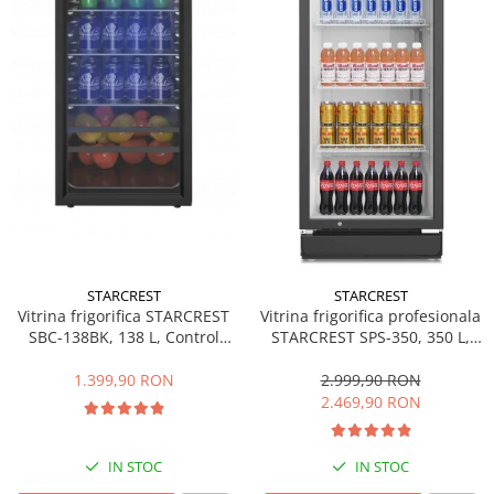
Side by side
Cuptoare cu microunde
Cuptoare cu microunde
Hote
Hote de bucatarie
Incorporabile
Aparate frigorifice incorporabile
Cuptoare cu microunde
incorporabile
Hote incorporabile
STARCREST
STARCREST
Plite incorporabile
Vitrina frigorifica STARCREST
Vitrina frigorifica profesionala
Masini spalat vase
SBC-138BK, 138 L, Control
STARCREST SPS-350, 350 L,
temperatura, Usa sticla, H 125
Termostat reglabil, Iluminare
Masini de spalat vase incorporabile
cm, Negru
LED, H 194.5 cm, Negru
1.399,90 RON
2.999,90 RON
Plite
2.469,90 RON
Incorporabile
Plite standard
IN STOC
IN STOC
Vitrine frigorifice