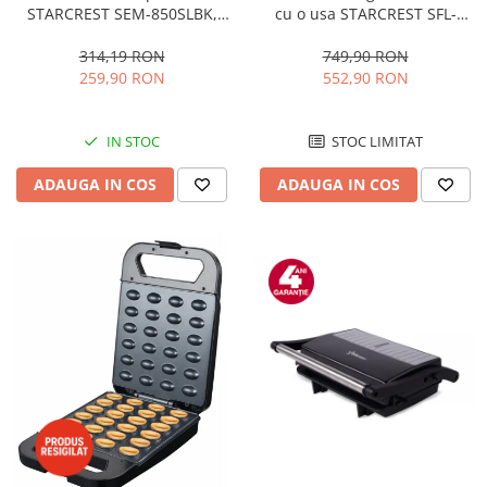
STARCREST SEM-850SLBK,
cu o usa STARCREST SFL-
850W, 20 bar, rezervor
92WHE, Clasa E, Capacitate
detasabil 1.5L, dispozitiv
92L, Iluminare interioara,H 83
314,19 RON
749,90 RON
spumare, filtru dublu din
cm, Alb
259,90 RON
552,90 RON
inox, Negru/Inox
IN STOC
STOC LIMITAT
ADAUGA IN COS
ADAUGA IN COS