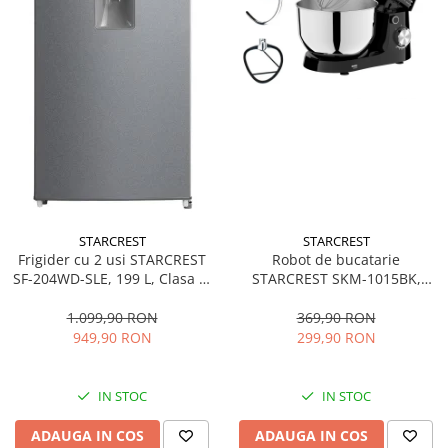
STARCREST
STARCREST
Frigider cu 2 usi STARCREST
Robot de bucatarie
SF-204WD-SLE, 199 L, Clasa E,
STARCREST SKM-1015BK,
Dozator Apa, Iluminare LED,
1500 W, Bol 4.5 L Inox, 5
Termostat Ajustabil, Usi
Accesorii, 10 Viteze + Pulse,
1.099,90 RON
369,90 RON
reversibile, H 143 cm, Argintiu
Negru
949,90 RON
299,90 RON
IN STOC
IN STOC
ADAUGA IN COS
ADAUGA IN COS