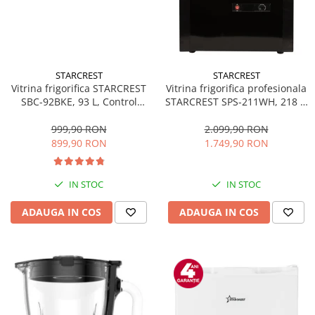
STARCREST
STARCREST
Vitrina frigorifica STARCREST
Vitrina frigorifica profesionala
SBC-92BKE, 93 L, Control
STARCREST SPS-211WH, 218 L,
temperatura, Usa sticla, H
Termostat reglabil, Iluminare
83.2 cm, Negru
LED, H 141 cm, Negru
999,90 RON
2.099,90 RON
899,90 RON
1.749,90 RON
IN STOC
IN STOC
ADAUGA IN COS
ADAUGA IN COS