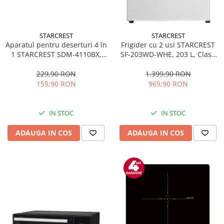
STARCREST
STARCREST
Aparatul pentru deserturi 4 în
Frigider cu 2 usi STARCREST
1 STARCREST SDM-4110BX,
SF-203WD-WHE, 203 L, Clasa
800W, placi detasabile cu
E, Dozator Apa, Iluminare LED,
invelis ceramic pentru vafe,
Termostat Ajustabil, Usi
229,90 RON
1.399,90 RON
nuci, gogosi si smile
reversibile, H 145 cm, Alb
159,90 RON
969,90 RON
sandwich, negru
IN STOC
IN STOC
ADAUGA IN COS
ADAUGA IN COS