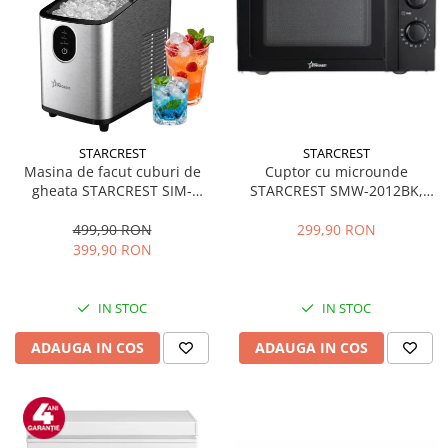
STARCREST
STARCREST
Masina de facut cuburi de
Cuptor cu microunde
gheata STARCREST SIM-
STARCREST SMW-2012BK,
1125IX, Capacitate 11-
700W, Capacitate 20 L, Control
12Kg/24h, Cos gheata
mecanic, 6 Trepte de putere,
499,90 RON
299,90 RON
detasabil, Rezervor apa 0.8 l,
Negru
399,90 RON
Inox
IN STOC
IN STOC
ADAUGA IN COS
ADAUGA IN COS