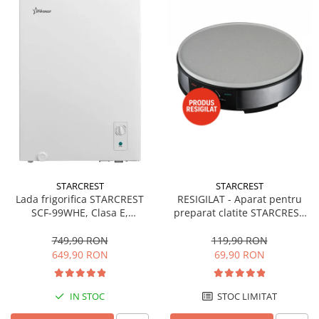
STARCREST
STARCREST
Lada frigorifica STARCREST
RESIGILAT - Aparat pentru
SCF-99WHE, Clasa E,
preparat clatite STARCREST
Capacitate 99L, Sistem
SCM-3212, 1200W, Placa cu
convertibil - functie frigider,
invelis ceramic antiaderent,
749,90 RON
119,90 RON
Termostat reglabil, Alb
30 cm, Inox / Negru
649,90 RON
69,90 RON
IN STOC
STOC LIMITAT