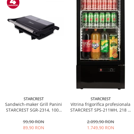
STARCREST
STARCREST
Sandwich-maker Grill Panini
Vitrina frigorifica profesionala
STARCREST SGR-2314, 1000
STARCREST SPS-211WH, 218 L,
W, Placi nonaderente,
Termostat reglabil, Iluminare
Deschidere 180°, Suprafata
LED, H 141 cm, Negru
99,90 RON
2.099,90 RON
de gatire 23 x 14 cm, Negru
89,90 RON
1.749,90 RON