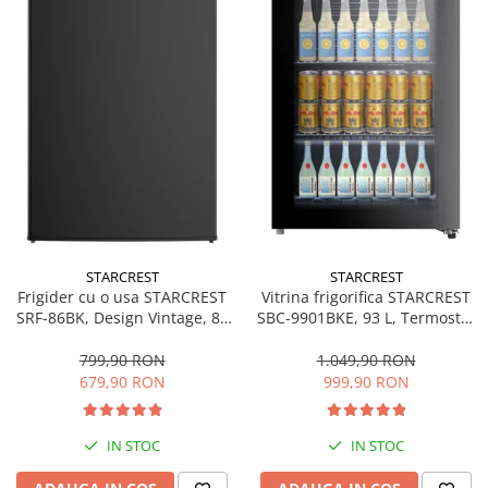
Bucatarie & Servire
Cutite & seturi
Iluminat & electrice
Prelungitoare
Sport & Activitati in aer liber
Cutii frigorifice
Climatizare & incalzire
Accesorii aparate climatizare
Aeroterme
STARCREST
STARCREST
Frigider cu o usa STARCREST
Vitrina frigorifica STARCREST
Aparate de spalat cu presiune
SRF-86BK, Design Vintage, 85
SBC-9901BKE, 93 L, Termostat
l, Clasa E, Iluminare
reglabil, Iluminare LED, Usa
Calorifere electrice
interioara, H 84 cm, Negru
sticla, H 84.5 cm, Negru
799,90 RON
1.049,90 RON
Climatizare
679,90 RON
999,90 RON
Purificatoare
Ingrijire personala
IN STOC
IN STOC
Aparate & Accesorii ingrijire