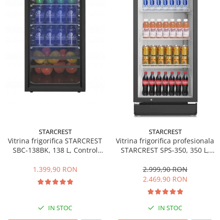
Side by side
Cuptoare cu microunde
Cuptoare cu microunde
Hote
Hote de bucatarie
Incorporabile
Aparate frigorifice incorporabile
Cuptoare cu microunde
incorporabile
Hote incorporabile
STARCREST
STARCREST
Plite incorporabile
Vitrina frigorifica STARCREST
Vitrina frigorifica profesionala
Masini spalat vase
SBC-138BK, 138 L, Control
STARCREST SPS-350, 350 L,
temperatura, Usa sticla, H 125
Termostat reglabil, Iluminare
Masini de spalat vase incorporabile
cm, Negru
LED, H 194.5 cm, Negru
1.399,90 RON
2.999,90 RON
Plite
2.469,90 RON
Incorporabile
Plite standard
IN STOC
IN STOC
Vitrine frigorifice