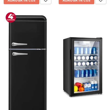
ADAUGA IN COS
ADAUGA IN COS
personala
Uscatoare de par
Obiecte sanitare
Accesorii
Alte obiecte sanitare
Resigilate