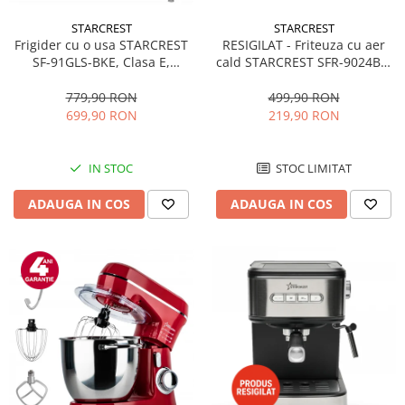
STARCREST
STARCREST
RESIGILAT - Friteuza cu aer
Frigider cu o usa STARCREST
cald STARCREST SFR-9024BK,
SF-91GLS-BKE, Clasa E,
2400 W, Cos Dublu, 9 litri,
Capacitate 91L, Iluminare
Termostat 80 - 200 °C, 12
interioara, H 83 cm, Sticla
499,90 RON
779,90 RON
programe, Negru
Neagra
219,90 RON
699,90 RON
STOC LIMITAT
IN STOC
ADAUGA IN COS
ADAUGA IN COS