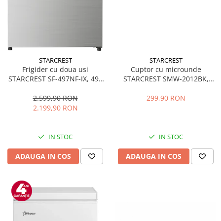
STARCREST
STARCREST
Frigider cu doua usi
Cuptor cu microunde
STARCREST SF-497NF-IX, 497
STARCREST SMW-2012BK,
L, Full NoFrost, Compresor
700W, Capacitate 20 L, Control
Inverter, Clasa E, Display,
mecanic, 6 Trepte de putere,
2.599,90 RON
299,90 RON
Functie super racire, Blocare
Negru
2.199,90 RON
acces copii, H 175 cm, Inox
IN STOC
IN STOC
ADAUGA IN COS
ADAUGA IN COS