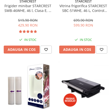
STARCREST
STARCREST
Aspiratoare
Frigider minibar STARCREST
Vitrina frigorifica STARCREST
SMB-46WHE, 46 l, Clasa E, H
SBC-51WHE, 46 L, Control
Mopuri electrice cu abur
49.5 cm, Alb
temperatura, Usa sticla, H
Ingrijire personala
48.8 cm, Alb
519,90 RON
699,90 RON
429,90 RON
599,90 RON
Cantare corporale
Ingrijire tesaturi
Statii de calcat
IN STOC
IN STOC
Masini de cusut
ADAUGA IN COS
ADAUGA IN COS
Ondulatoare
Perii de par electrice
Periute de dinti electrice
Pile electrice
Placi de indreptat parul
Plite
Preparare alimente
Masini de tocat