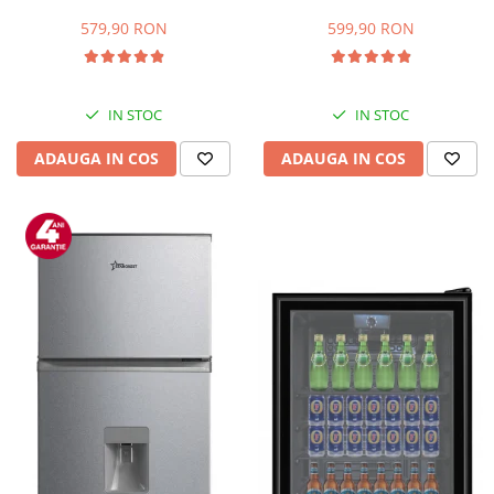
Capacitate 66 L, H 63 cm, Alb
83L, Iluminare interioara,
Compartiment gheata, H 85
579,90 RON
599,90 RON
cm, Alb
IN STOC
IN STOC
ADAUGA IN COS
ADAUGA IN COS