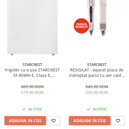
STARCREST
STARCREST
Frigider cu o usa STARCREST
RESIGILAT - Aparat placa de
SF-85WH-E, Clasa E,
indreptat parul cu aer cald 2
Capacitate 85L, Iluminare
in 1 STARCREST SHS-1300PK,
interioara, Compartiment
1300 W, Uscare si indreptare,
669,90 RON
549,90 RON
gheata, H 82 cm, Alb
Afisaj LCD, Tehnologie cu ioni
579,90 RON
259,90 RON
negativi, 5 Moduri de
temperatura, 3 Viteze, Roz
IN STOC
IN STOC
ADAUGA IN COS
ADAUGA IN COS