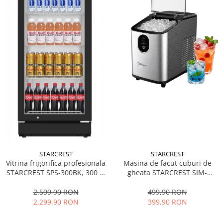
STARCREST
STARCREST
Vitrina frigorifica profesionala
Masina de facut cuburi de
STARCREST SPS-300BK, 300 L,
gheata STARCREST SIM-
Termostat reglabil, Iluminare
1125IX, Capacitate 11-
LED, H 169.5 cm, Negru
12Kg/24h, Cos gheata
2.599,90 RON
499,90 RON
detasabil, Rezervor apa 0.8 l,
2.299,90 RON
399,90 RON
Inox