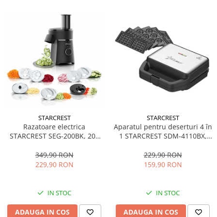
STARCREST
STARCREST
Aparatul pentru deserturi 4 în
Razatoare electrica
1 STARCREST SDM-4110BX,
STARCREST SEG-200BK, 200
800W, placi detasabile cu
W, 7 moduri de taiere, Negru
invelis ceramic pentru vafe,
229,90 RON
349,90 RON
nuci, gogosi si smile
159,90 RON
229,90 RON
sandwich, negru
IN STOC
IN STOC
ADAUGA IN COS
ADAUGA IN COS