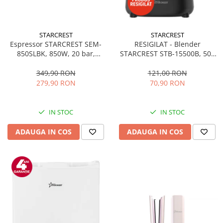
STARCREST
STARCREST
Espressor STARCREST SEM-
RESIGILAT - Blender
850SLBK, 850W, 20 bar,
STARCREST STB-15500B, 500
rezervor detasabil 1.5L,
W, 1.5 l, 2 viteze + functie
dispozitiv spumare, filtru
Pulse, Negru
349,90 RON
121,00 RON
dublu din inox, Negru/Inox
279,90 RON
70,90 RON
IN STOC
IN STOC
ADAUGA IN COS
ADAUGA IN COS