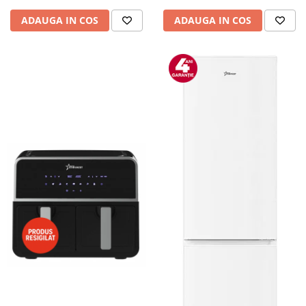
Camere auto
ADAUGA IN COS
ADAUGA IN COS
Baterii
Baterii portabile
Boxe portabile
Camere video & sport
Camere video sport
Caști
Console & Jocuri
Accesorii console & PC
Birouri gaming
Console Hardware
Ochelari VR Gaming
Scaune gaming
Console Jocuri
Home Cinema & Audio