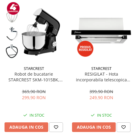
STARCREST
STARCREST
Robot de bucatarie
RESIGILAT - Hota
STARCREST SKM-1015BK,
incorporabila telescopica
1500 W, Bol 4.5 L Inox, 5
STARCREST STH-550BK,
Accesorii, 10 Viteze + Pulse,
Putere de absorbtie 550 m3/h,
369,90 RON
399,90 RON
Negru
1 Motor, 2 Trepte putere, 60
299,90 RON
249,90 RON
cm, Negru
IN STOC
IN STOC
ADAUGA IN COS
ADAUGA IN COS