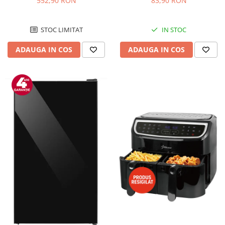
552,90 RON
83,90 RON
Negru/Inox
STOC LIMITAT
IN STOC
ADAUGA IN COS
ADAUGA IN COS