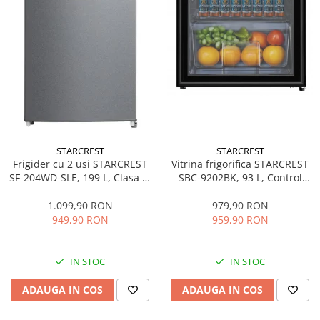
STARCREST
STARCREST
Frigider cu 2 usi STARCREST
Vitrina frigorifica STARCREST
SF-204WD-SLE, 199 L, Clasa E,
SBC-9202BK, 93 L, Control
Dozator Apa, Iluminare LED,
temperatura, Usa sticla, H
Termostat Ajustabil, Usi
83.2 cm, Negru
1.099,90 RON
979,90 RON
reversibile, H 143 cm, Argintiu
949,90 RON
959,90 RON
IN STOC
IN STOC
ADAUGA IN COS
ADAUGA IN COS