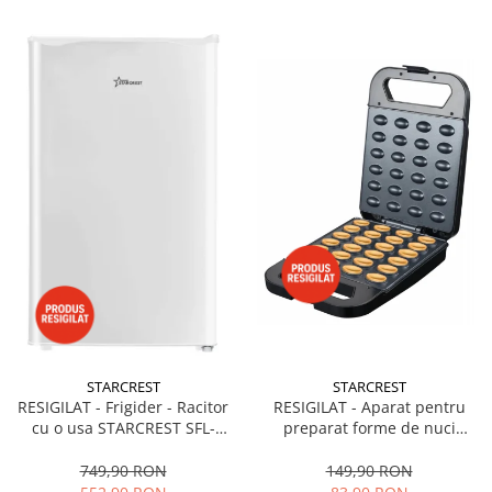
STARCREST
STARCREST
RESIGILAT - Frigider - Racitor
RESIGILAT - Aparat pentru
cu o usa STARCREST SFL-
preparat forme de nuci
92WHE, Clasa E, Capacitate
STARCREST SNM-4024BX, 24
92L, Iluminare interioara,H 83
forme, 1400W, Indicator
749,90 RON
149,90 RON
cm, Alb
luminos, Placi antiaderente,