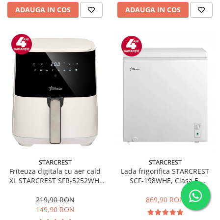
ADAUGA IN COS
ADAUGA IN COS
STARCREST
STARCREST
Friteuza digitala cu aer cald
Lada frigorifica STARCREST
XL STARCREST SFR-5252WH,
SCF-198WHE, Clasa E,
1450 W, 5 Litri, Termostat 80 -
Capacitate 198L, Sistem
200 °C, 8 programe
convertibil - functie frigider,
219,90 RON
869,90 RON
predefinite, Alb
Termostat reglabil, Alb
149,90 RON