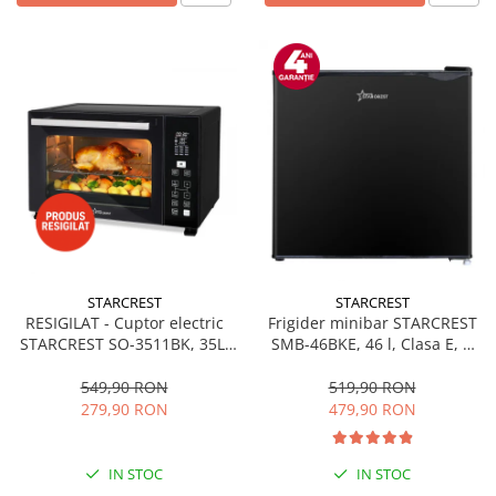
STARCREST
STARCREST
RESIGILAT - Cuptor electric
Frigider minibar STARCREST
STARCREST SO-3511BK, 35L,
SMB-46BKE, 46 l, Clasa E, H
1500W, Rotisor, Convectie, 12
49.5 cm, Negru
Programe predefinite,
549,90 RON
519,90 RON
Interfata digitala, Negru
279,90 RON
479,90 RON
IN STOC
IN STOC