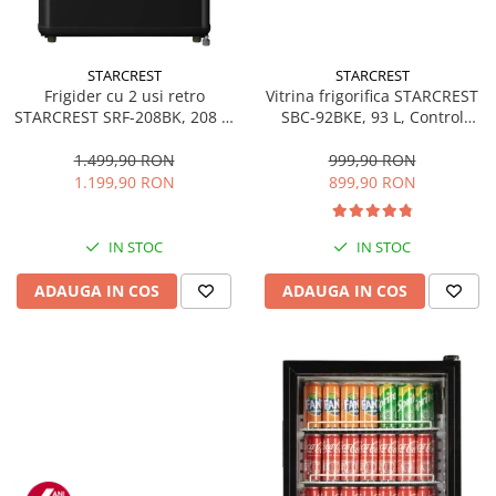
STARCREST
STARCREST
Frigider cu 2 usi retro
Vitrina frigorifica STARCREST
STARCREST SRF-208BK, 208 L,
SBC-92BKE, 93 L, Control
Clasa E, Design Vintage,
temperatura, Usa sticla, H
Iluminare LED, Termostat
83.2 cm, Negru
1.499,90 RON
999,90 RON
Reglabil, H 147 cm, Negru
1.199,90 RON
899,90 RON
IN STOC
IN STOC
ADAUGA IN COS
ADAUGA IN COS