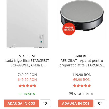
STARCREST
STARCREST
Lada frigorifica STARCREST
RESIGILAT - Aparat pentru
SCF-99WHE, Clasa E,
preparat clatite STARCREST
Capacitate 99L, Sistem
SCM-3212, 1200W, Placa cu
convertibil - functie frigider,
invelis ceramic antiaderent,
749,90 RON
119,90 RON
Termostat reglabil, Alb
30 cm, Inox / Negru
649,90 RON
69,90 RON
IN STOC
STOC LIMITAT
ADAUGA IN COS
ADAUGA IN COS