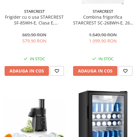
personala
Uscatoare de par
STARCREST
STARCREST
Frigider cu o usa STARCREST
Combina frigorifica
Obiecte sanitare
SF-85WH-E, Clasa E,
STARCREST SC-268WH-E, 268
Accesorii
Capacitate 85L, Iluminare
L, Clasa E, Less Frost,
interioara, Compartiment
Termostat reglabil, Iluminare
669,90 RON
1.549,90 RON
Alte obiecte sanitare
gheata, H 82 cm, Alb
LED, Picioare ajustabile, Usi
579,90 RON
1.099,90 RON
reversibile, H 178 cm, Alb
Resigilate
IN STOC
IN STOC
ADAUGA IN COS
ADAUGA IN COS