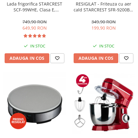
RESIGILAT - Friteuza cu aer
Lada frigorifica STARCREST
cald STARCREST SFR-9200BK,
SCF-99WHE, Clasa E,
1800 W, Cos Dublu, 9 litri,
Capacitate 99L, Sistem
Termostat 80 - 200 °C, 8
convertibil - functie frigider,
349,90 RON
749,90 RON
programe predefinite, Negru
Termostat reglabil, Alb
199,90 RON
649,90 RON
IN STOC
IN STOC
ADAUGA IN COS
ADAUGA IN COS