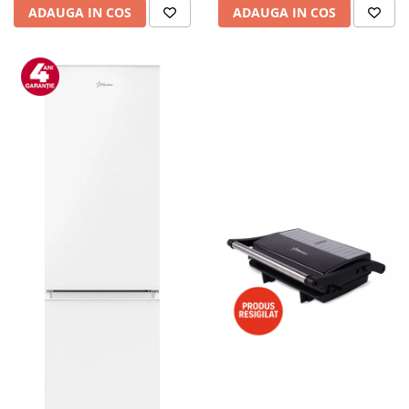
ADAUGA IN COS
ADAUGA IN COS
Alte accesorii foto & video
Aparate foto compacte
Aparate foto DSLR
Aparate foto Mirrorless
Carduri memorie
Obiective
Audio
Boxe portabile
Caști
MP3/MP4 playere
Radio
Sisteme audio
Soundbar
Auto
Accesorii electronice Auto
Compresoare auto
Auto-Moto