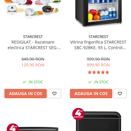
STARCREST
STARCREST
RESIGILAT - Razatoare
Vitrina frigorifica STARCREST
electrica STARCREST SEG-
SBC-92BKE, 93 L, Control
200BK, 200 W, 7 moduri de
temperatura, Usa sticla, H
taiere, Negru
83.2 cm, Negru
349,90 RON
999,90 RON
129,90 RON
899,90 RON
IN STOC
IN STOC
ADAUGA IN COS
ADAUGA IN COS