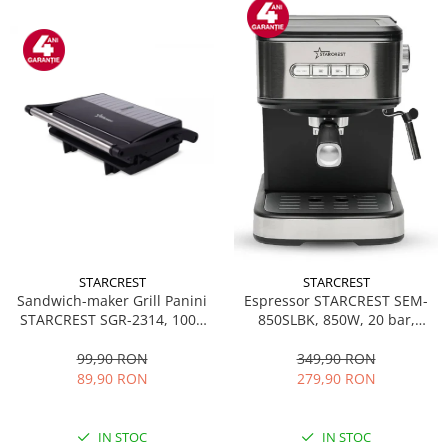
STARCREST
STARCREST
Sandwich-maker Grill Panini
Espressor STARCREST SEM-
STARCREST SGR-2314, 1000
850SLBK, 850W, 20 bar,
W, Placi nonaderente,
rezervor detasabil 1.5L,
Deschidere 180°, Suprafata
dispozitiv spumare, filtru
99,90 RON
349,90 RON
de gatire 23 x 14 cm, Negru
dublu din inox, Negru/Inox
89,90 RON
279,90 RON
IN STOC
IN STOC