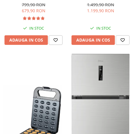
interioara, H 84 cm, Negru
Iluminare LED, Termostat
799,90 RON
1.499,90 RON
Reglabil, H 147 cm, Negru
679,90 RON
1.199,90 RON
IN STOC
IN STOC
ADAUGA IN COS
ADAUGA IN COS