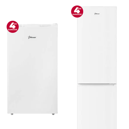
Bucatarie & Servire
Cutite & seturi
Iluminat & electrice
Prelungitoare
Sport & Activitati in aer liber
Cutii frigorifice
Climatizare & incalzire
Accesorii aparate climatizare
Aeroterme
Aparate de spalat cu presiune
Calorifere electrice
Climatizare
Purificatoare
Ingrijire personala
Aparate & Accesorii ingrijire