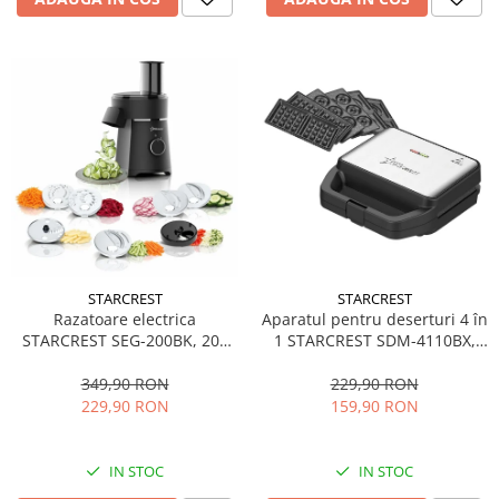
STARCREST
STARCREST
Aparatul pentru deserturi 4 în
Razatoare electrica
1 STARCREST SDM-4110BX,
STARCREST SEG-200BK, 200
800W, placi detasabile cu
W, 7 moduri de taiere, Negru
invelis ceramic pentru vafe,
229,90 RON
349,90 RON
nuci, gogosi si smile
159,90 RON
229,90 RON
sandwich, negru
IN STOC
IN STOC