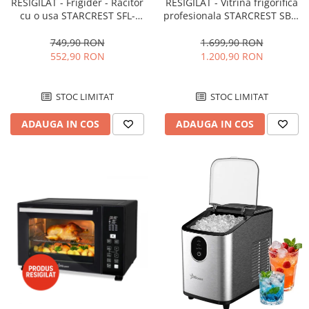
RESIGILAT - Frigider - Racitor
RESIGILAT - Vitrina frigorifica
cu o usa STARCREST SFL-
profesionala STARCREST SBC-
92WHE, Clasa E, Capacitate
160BK, 141 L, Termostat
92L, Iluminare interioara,H 83
reglabil, Iluminare LED, H 104
749,90 RON
1.699,90 RON
cm, Alb
cm, Negru
552,90 RON
1.200,90 RON
STOC LIMITAT
STOC LIMITAT
ADAUGA IN COS
ADAUGA IN COS