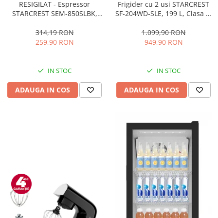
RESIGILAT - Espressor
Frigider cu 2 usi STARCREST
STARCREST SEM-850SLBK,
SF-204WD-SLE, 199 L, Clasa E,
850W, 20 bar, rezervor
Dozator Apa, Iluminare LED,
detasabil 1.5L, dispozitiv
Termostat Ajustabil, Usi
314,19 RON
1.099,90 RON
spumare, filtru dublu din
reversibile, H 143 cm, Argintiu
259,90 RON
949,90 RON
inox, Negru/Inox
IN STOC
IN STOC
ADAUGA IN COS
ADAUGA IN COS