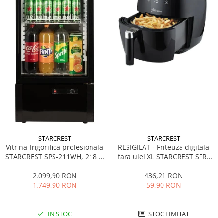
STARCREST
STARCREST
Vitrina frigorifica profesionala
RESIGILAT - Friteuza digitala
STARCREST SPS-211WH, 218 L,
fara ulei XL STARCREST SFR-
Termostat reglabil, Iluminare
3500, 1500 W, Cos 3.5 litri,
LED, H 141 cm, Negru
Termostat 80 - 200 °C, 8
2.099,90 RON
436,21 RON
programe predefinite, Negru
1.749,90 RON
59,90 RON
IN STOC
STOC LIMITAT