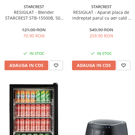
STARCREST
STARCREST
RESIGILAT - Blender
RESIGILAT - Aparat placa de
STARCREST STB-15500B, 500
indreptat parul cu aer cald 2
W, 1.5 l, 2 viteze + functie
in 1 STARCREST SHS-1300PK,
Pulse, Negru
1300 W, Uscare si indreptare,
121,00 RON
549,90 RON
Afisaj LCD, Tehnologie cu ioni
70,90 RON
259,90 RON
negativi, 5 Moduri de
temperatura, 3 Viteze, Roz
IN STOC
IN STOC
ADAUGA IN COS
ADAUGA IN COS