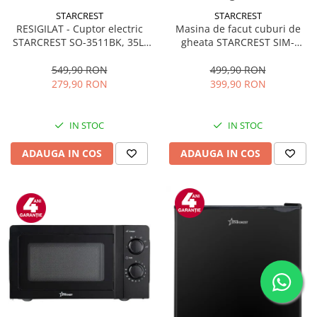
STARCREST
STARCREST
RESIGILAT - Cuptor electric
Masina de facut cuburi de
STARCREST SO-3511BK, 35L,
gheata STARCREST SIM-
1500W, Rotisor, Convectie, 12
1125IX, Capacitate 11-
Programe predefinite,
12Kg/24h, Cos gheata
549,90 RON
499,90 RON
Interfata digitala, Negru
detasabil, Rezervor apa 0.8 l,
279,90 RON
399,90 RON
Inox
IN STOC
IN STOC
ADAUGA IN COS
ADAUGA IN COS