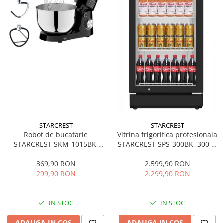
STARCREST
STARCREST
Robot de bucatarie
Vitrina frigorifica profesionala
STARCREST SKM-1015BK,
STARCREST SPS-300BK, 300 L,
1500 W, Bol 4.5 L Inox, 5
Termostat reglabil, Iluminare
Accesorii, 10 Viteze + Pulse,
LED, H 169.5 cm, Negru
369,90 RON
2.599,90 RON
Negru
299,90 RON
2.299,90 RON
IN STOC
IN STOC
ADAUGA IN COS
ADAUGA IN COS