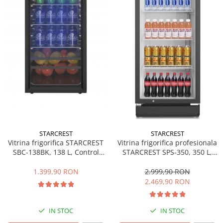
Side by side
Cuptoare cu microunde
Cuptoare cu microunde
Hote
Hote de bucatarie
Incorporabile
Aparate frigorifice incorporabile
Cuptoare cu microunde
incorporabile
Hote incorporabile
STARCREST
STARCREST
Plite incorporabile
Vitrina frigorifica STARCREST
Vitrina frigorifica profesionala
Masini spalat vase
SBC-138BK, 138 L, Control
STARCREST SPS-350, 350 L,
temperatura, Usa sticla, H 125
Termostat reglabil, Iluminare
Masini de spalat vase incorporabile
cm, Negru
LED, H 194.5 cm, Negru
1.399,90 RON
2.999,90 RON
Plite
2.469,90 RON
Incorporabile
Plite standard
IN STOC
IN STOC
Vitrine frigorifice