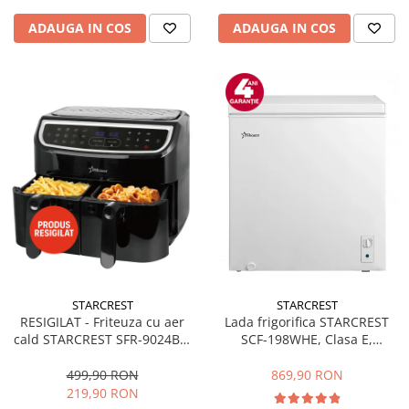
ADAUGA IN COS
ADAUGA IN COS
STARCREST
STARCREST
RESIGILAT - Friteuza cu aer
Lada frigorifica STARCREST
cald STARCREST SFR-9024BK,
SCF-198WHE, Clasa E,
2400 W, Cos Dublu, 9 litri,
Capacitate 198L, Sistem
Termostat 80 - 200 °C, 12
convertibil - functie frigider,
499,90 RON
869,90 RON
programe, Negru
Termostat reglabil, Alb
219,90 RON