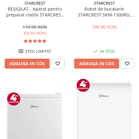
STARCREST
STARCREST
RESIGILAT - Aparat pentru
Robot de bucatarie
preparat clatite STARCREST
STARCREST SKM-1300RD,
SCM-3212, 1200W, Placa cu
1300W, Bol 5.2 L Inox, 4
invelis ceramic antiaderent,
Accesorii, 10 Viteze + Pulse,
119,90 RON
399,90 RON
30 cm, Inox / Negru
Angrenaje metalice, Rosu
69,90 RON
STOC LIMITAT
IN STOC
ADAUGA IN COS
ADAUGA IN COS