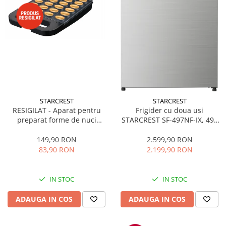
STARCREST
STARCREST
RESIGILAT - Aparat pentru
Frigider cu doua usi
preparat forme de nuci
STARCREST SF-497NF-IX, 497
STARCREST SNM-4024BX, 24
L, Full NoFrost, Compresor
forme, 1400W, Indicator
Inverter, Clasa E, Display,
149,90 RON
2.599,90 RON
luminos, Placi antiaderente,
Functie super racire, Blocare
83,90 RON
2.199,90 RON
Negru/Inox
acces copii, H 175 cm, Inox
IN STOC
IN STOC
ADAUGA IN COS
ADAUGA IN COS