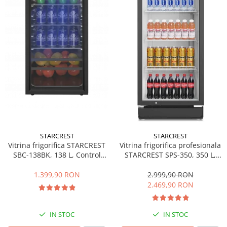
Side by side
Cuptoare cu microunde
Cuptoare cu microunde
Hote
Hote de bucatarie
Incorporabile
Aparate frigorifice incorporabile
Cuptoare cu microunde
incorporabile
Hote incorporabile
STARCREST
STARCREST
Plite incorporabile
Vitrina frigorifica STARCREST
Vitrina frigorifica profesionala
Masini spalat vase
SBC-138BK, 138 L, Control
STARCREST SPS-350, 350 L,
temperatura, Usa sticla, H 125
Termostat reglabil, Iluminare
Masini de spalat vase incorporabile
cm, Negru
LED, H 194.5 cm, Negru
1.399,90 RON
2.999,90 RON
Plite
2.469,90 RON
Incorporabile
Plite standard
IN STOC
IN STOC
Vitrine frigorifice