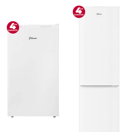
Bucatarie & Servire
Cutite & seturi
Iluminat & electrice
Prelungitoare
Sport & Activitati in aer liber
Cutii frigorifice
Climatizare & incalzire
Accesorii aparate climatizare
Aeroterme
Aparate de spalat cu presiune
Calorifere electrice
Climatizare
Purificatoare
Ingrijire personala
Aparate & Accesorii ingrijire