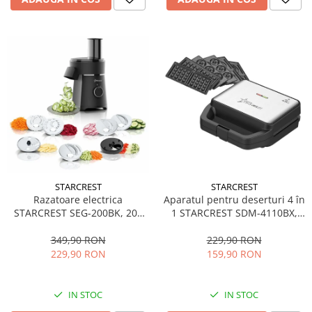
STARCREST
STARCREST
Aparatul pentru deserturi 4 în
Razatoare electrica
1 STARCREST SDM-4110BX,
STARCREST SEG-200BK, 200
800W, placi detasabile cu
W, 7 moduri de taiere, Negru
invelis ceramic pentru vafe,
229,90 RON
349,90 RON
nuci, gogosi si smile
159,90 RON
229,90 RON
sandwich, negru
IN STOC
IN STOC