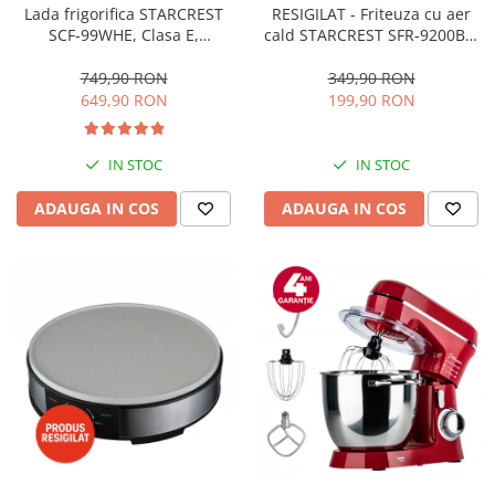
RESIGILAT - Friteuza cu aer
Lada frigorifica STARCREST
cald STARCREST SFR-9200BK,
SCF-99WHE, Clasa E,
1800 W, Cos Dublu, 9 litri,
Capacitate 99L, Sistem
Termostat 80 - 200 °C, 8
convertibil - functie frigider,
349,90 RON
749,90 RON
programe predefinite, Negru
Termostat reglabil, Alb
199,90 RON
649,90 RON
IN STOC
IN STOC
ADAUGA IN COS
ADAUGA IN COS