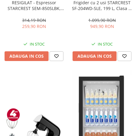
RESIGILAT - Espressor
Frigider cu 2 usi STARCREST
STARCREST SEM-850SLBK,
SF-204WD-SLE, 199 L, Clasa E,
850W, 20 bar, rezervor
Dozator Apa, Iluminare LED,
detasabil 1.5L, dispozitiv
Termostat Ajustabil, Usi
314,19 RON
1.099,90 RON
spumare, filtru dublu din
reversibile, H 143 cm, Argintiu
259,90 RON
949,90 RON
inox, Negru/Inox
IN STOC
IN STOC
ADAUGA IN COS
ADAUGA IN COS