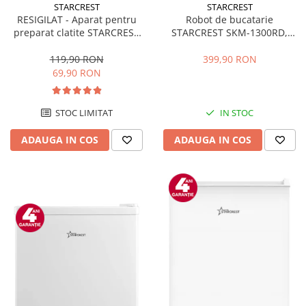
STARCREST
STARCREST
RESIGILAT - Aparat pentru
Robot de bucatarie
preparat clatite STARCREST
STARCREST SKM-1300RD,
SCM-3212, 1200W, Placa cu
1300W, Bol 5.2 L Inox, 4
invelis ceramic antiaderent,
Accesorii, 10 Viteze + Pulse,
119,90 RON
399,90 RON
30 cm, Inox / Negru
Angrenaje metalice, Rosu
69,90 RON
STOC LIMITAT
IN STOC
ADAUGA IN COS
ADAUGA IN COS