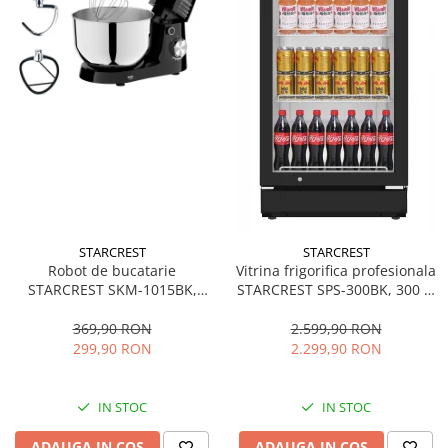
STARCREST
STARCREST
Robot de bucatarie
Vitrina frigorifica profesionala
STARCREST SKM-1015BK,
STARCREST SPS-300BK, 300 L,
1500 W, Bol 4.5 L Inox, 5
Termostat reglabil, Iluminare
Accesorii, 10 Viteze + Pulse,
LED, H 169.5 cm, Negru
369,90 RON
2.599,90 RON
Negru
299,90 RON
2.299,90 RON
IN STOC
IN STOC
ADAUGA IN COS
ADAUGA IN COS