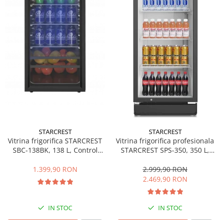
Side by side
Cuptoare cu microunde
Cuptoare cu microunde
Hote
Hote de bucatarie
Incorporabile
Aparate frigorifice incorporabile
Cuptoare cu microunde
incorporabile
Hote incorporabile
STARCREST
STARCREST
Plite incorporabile
Vitrina frigorifica STARCREST
Vitrina frigorifica profesionala
Masini spalat vase
SBC-138BK, 138 L, Control
STARCREST SPS-350, 350 L,
temperatura, Usa sticla, H 125
Termostat reglabil, Iluminare
Masini de spalat vase incorporabile
cm, Negru
LED, H 194.5 cm, Negru
1.399,90 RON
2.999,90 RON
Plite
2.469,90 RON
Incorporabile
Plite standard
IN STOC
IN STOC
Vitrine frigorifice