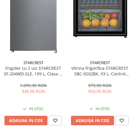
STARCREST
STARCREST
Frigider cu 2 usi STARCREST
Vitrina frigorifica STARCREST
SF-204WD-SLE, 199 L, Clasa E,
SBC-9202BK, 93 L, Control
Dozator Apa, Iluminare LED,
temperatura, Usa sticla, H
Termostat Ajustabil, Usi
83.2 cm, Negru
1.099,90 RON
979,90 RON
reversibile, H 143 cm, Argintiu
949,90 RON
959,90 RON
IN STOC
IN STOC
ADAUGA IN COS
ADAUGA IN COS