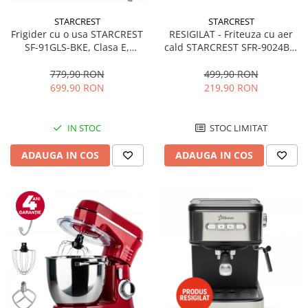
STARCREST
STARCREST
RESIGILAT - Friteuza cu aer
Frigider cu o usa STARCREST
cald STARCREST SFR-9024BK,
SF-91GLS-BKE, Clasa E,
2400 W, Cos Dublu, 9 litri,
Capacitate 91L, Iluminare
Termostat 80 - 200 °C, 12
interioara, H 83 cm, Sticla
499,90 RON
779,90 RON
programe, Negru
Neagra
219,90 RON
699,90 RON
STOC LIMITAT
IN STOC
ADAUGA IN COS
ADAUGA IN COS