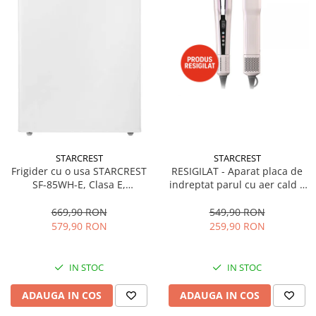
STARCREST
STARCREST
Frigider cu o usa STARCREST
RESIGILAT - Aparat placa de
SF-85WH-E, Clasa E,
indreptat parul cu aer cald 2
Capacitate 85L, Iluminare
in 1 STARCREST SHS-1300PK,
interioara, Compartiment
1300 W, Uscare si indreptare,
669,90 RON
549,90 RON
gheata, H 82 cm, Alb
Afisaj LCD, Tehnologie cu ioni
579,90 RON
259,90 RON
negativi, 5 Moduri de
temperatura, 3 Viteze, Roz
IN STOC
IN STOC
ADAUGA IN COS
ADAUGA IN COS