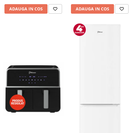
Camere auto
ADAUGA IN COS
ADAUGA IN COS
Baterii
Baterii portabile
Boxe portabile
Camere video & sport
Camere video sport
Caști
Console & Jocuri
Accesorii console & PC
Birouri gaming
Console Hardware
Ochelari VR Gaming
Scaune gaming
Console Jocuri
Home Cinema & Audio