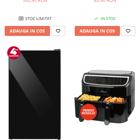
552,90 RON
83,90 RON
Negru/Inox
STOC LIMITAT
IN STOC
ADAUGA IN COS
ADAUGA IN COS