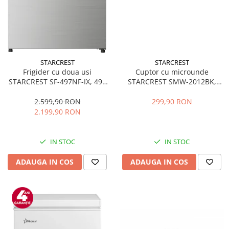
STARCREST
STARCREST
Frigider cu doua usi
Cuptor cu microunde
STARCREST SF-497NF-IX, 497
STARCREST SMW-2012BK,
L, Full NoFrost, Compresor
700W, Capacitate 20 L, Control
Inverter, Clasa E, Display,
mecanic, 6 Trepte de putere,
2.599,90 RON
299,90 RON
Functie super racire, Blocare
Negru
2.199,90 RON
acces copii, H 175 cm, Inox
IN STOC
IN STOC
ADAUGA IN COS
ADAUGA IN COS