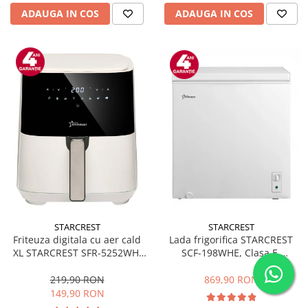
ADAUGA IN COS
ADAUGA IN COS
STARCREST
STARCREST
Friteuza digitala cu aer cald
Lada frigorifica STARCREST
XL STARCREST SFR-5252WH,
SCF-198WHE, Clasa E,
1450 W, 5 Litri, Termostat 80 -
Capacitate 198L, Sistem
200 °C, 8 programe
convertibil - functie frigider,
219,90 RON
869,90 RON
predefinite, Alb
Termostat reglabil, Alb
149,90 RON