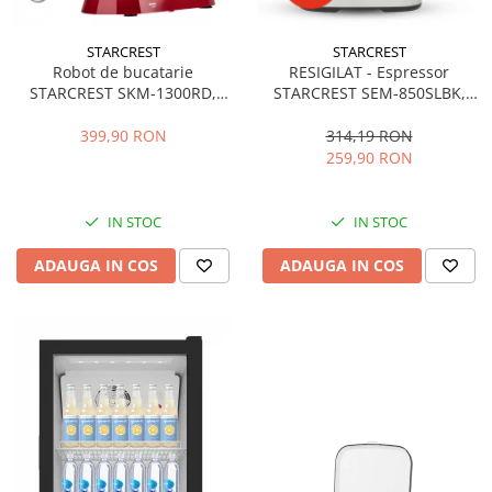
STARCREST
STARCREST
Robot de bucatarie
RESIGILAT - Espressor
STARCREST SKM-1300RD,
STARCREST SEM-850SLBK,
1300W, Bol 5.2 L Inox, 4
850W, 20 bar, rezervor
Accesorii, 10 Viteze + Pulse,
detasabil 1.5L, dispozitiv
399,90 RON
314,19 RON
Angrenaje metalice, Rosu
spumare, filtru dublu din
259,90 RON
inox, Negru/Inox
IN STOC
IN STOC
ADAUGA IN COS
ADAUGA IN COS