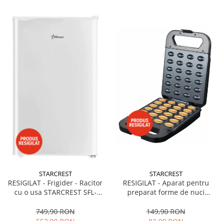
STARCREST
STARCREST
RESIGILAT - Frigider - Racitor
RESIGILAT - Aparat pentru
cu o usa STARCREST SFL-
preparat forme de nuci
92WHE, Clasa E, Capacitate
STARCREST SNM-4024BX, 24
92L, Iluminare interioara,H 83
forme, 1400W, Indicator
749,90 RON
149,90 RON
cm, Alb
luminos, Placi antiaderente,