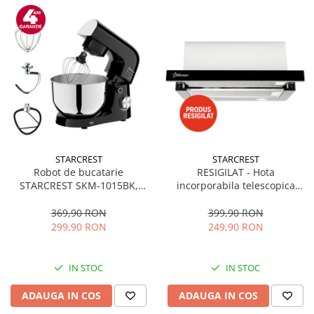
STARCREST
STARCREST
Robot de bucatarie
RESIGILAT - Hota
STARCREST SKM-1015BK,
incorporabila telescopica
1500 W, Bol 4.5 L Inox, 5
STARCREST STH-550BK,
Accesorii, 10 Viteze + Pulse,
Putere de absorbtie 550 m3/h,
369,90 RON
399,90 RON
Negru
1 Motor, 2 Trepte putere, 60
299,90 RON
249,90 RON
cm, Negru
IN STOC
IN STOC
ADAUGA IN COS
ADAUGA IN COS