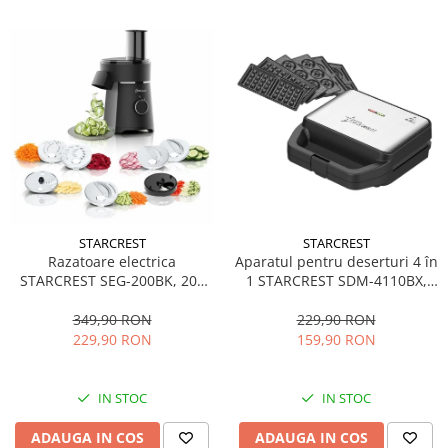
STARCREST
STARCREST
Aparatul pentru deserturi 4 în
Razatoare electrica
1 STARCREST SDM-4110BX,
STARCREST SEG-200BK, 200
800W, placi detasabile cu
W, 7 moduri de taiere, Negru
invelis ceramic pentru vafe,
229,90 RON
349,90 RON
nuci, gogosi si smile
159,90 RON
229,90 RON
sandwich, negru
IN STOC
IN STOC
ADAUGA IN COS
ADAUGA IN COS