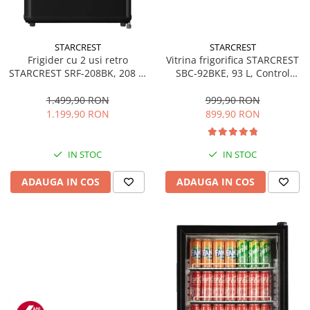
STARCREST
STARCREST
Frigider cu 2 usi retro
Vitrina frigorifica STARCREST
STARCREST SRF-208BK, 208 L,
SBC-92BKE, 93 L, Control
Clasa E, Design Vintage,
temperatura, Usa sticla, H
Iluminare LED, Termostat
83.2 cm, Negru
1.499,90 RON
999,90 RON
Reglabil, H 147 cm, Negru
1.199,90 RON
899,90 RON
IN STOC
IN STOC
ADAUGA IN COS
ADAUGA IN COS