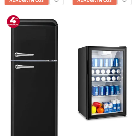
ADAUGA IN COS
ADAUGA IN COS
personala
Uscatoare de par
Obiecte sanitare
Accesorii
Alte obiecte sanitare
Resigilate