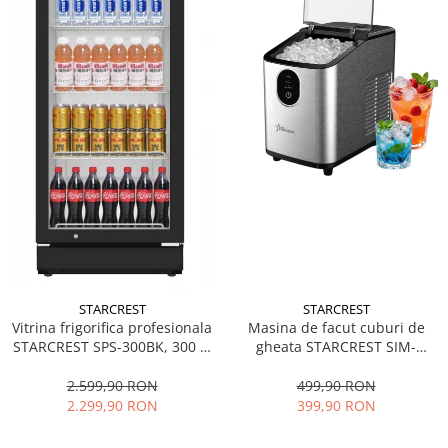
STARCREST
STARCREST
Vitrina frigorifica profesionala
Masina de facut cuburi de
STARCREST SPS-300BK, 300 L,
gheata STARCREST SIM-
Termostat reglabil, Iluminare
1125IX, Capacitate 11-
LED, H 169.5 cm, Negru
12Kg/24h, Cos gheata
2.599,90 RON
499,90 RON
detasabil, Rezervor apa 0.8 l,
2.299,90 RON
399,90 RON
Inox