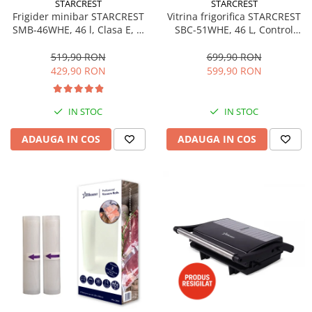
STARCREST
STARCREST
Aspiratoare
Frigider minibar STARCREST
Vitrina frigorifica STARCREST
SMB-46WHE, 46 l, Clasa E, H
SBC-51WHE, 46 L, Control
Mopuri electrice cu abur
49.5 cm, Alb
temperatura, Usa sticla, H
Ingrijire personala
48.8 cm, Alb
519,90 RON
699,90 RON
429,90 RON
599,90 RON
Cantare corporale
Ingrijire tesaturi
Statii de calcat
IN STOC
IN STOC
Masini de cusut
ADAUGA IN COS
ADAUGA IN COS
Ondulatoare
Perii de par electrice
Periute de dinti electrice
Pile electrice
Placi de indreptat parul
Plite
Preparare alimente
Masini de tocat