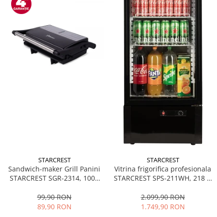
STARCREST
STARCREST
Sandwich-maker Grill Panini
Vitrina frigorifica profesionala
STARCREST SGR-2314, 1000
STARCREST SPS-211WH, 218 L,
W, Placi nonaderente,
Termostat reglabil, Iluminare
Deschidere 180°, Suprafata
LED, H 141 cm, Negru
99,90 RON
2.099,90 RON
de gatire 23 x 14 cm, Negru
89,90 RON
1.749,90 RON