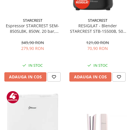
STARCREST
STARCREST
Espressor STARCREST SEM-
RESIGILAT - Blender
850SLBK, 850W, 20 bar,
STARCREST STB-15500B, 500
rezervor detasabil 1.5L,
W, 1.5 l, 2 viteze + functie
dispozitiv spumare, filtru
Pulse, Negru
349,90 RON
121,00 RON
dublu din inox, Negru/Inox
279,90 RON
70,90 RON
IN STOC
IN STOC
ADAUGA IN COS
ADAUGA IN COS