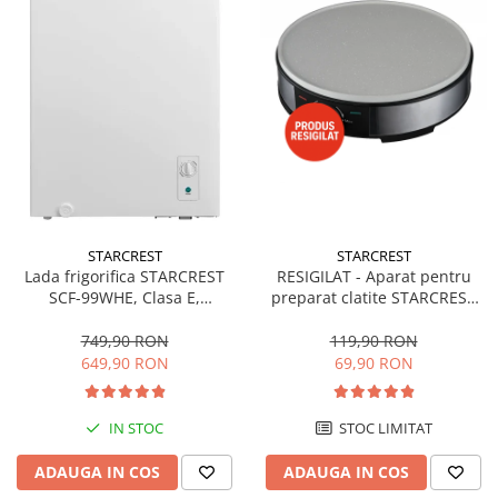
STARCREST
STARCREST
Lada frigorifica STARCREST
RESIGILAT - Aparat pentru
SCF-99WHE, Clasa E,
preparat clatite STARCREST
Capacitate 99L, Sistem
SCM-3212, 1200W, Placa cu
convertibil - functie frigider,
invelis ceramic antiaderent,
749,90 RON
119,90 RON
Termostat reglabil, Alb
30 cm, Inox / Negru
649,90 RON
69,90 RON
IN STOC
STOC LIMITAT
ADAUGA IN COS
ADAUGA IN COS