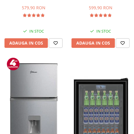
Capacitate 66 L, H 63 cm, Alb
83L, Iluminare interioara,
Compartiment gheata, H 85
579,90 RON
599,90 RON
cm, Alb
IN STOC
IN STOC
ADAUGA IN COS
ADAUGA IN COS