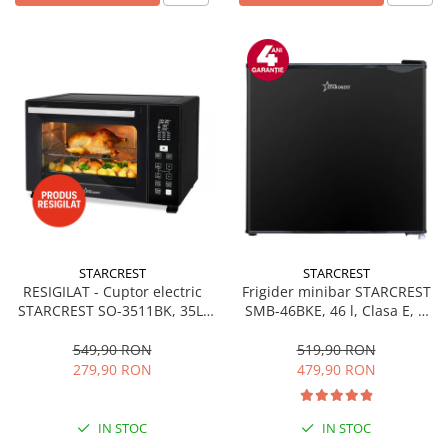
STARCREST
STARCREST
RESIGILAT - Cuptor electric
Frigider minibar STARCREST
STARCREST SO-3511BK, 35L,
SMB-46BKE, 46 l, Clasa E, H
1500W, Rotisor, Convectie, 12
49.5 cm, Negru
Programe predefinite,
549,90 RON
519,90 RON
Interfata digitala, Negru
279,90 RON
479,90 RON
IN STOC
IN STOC