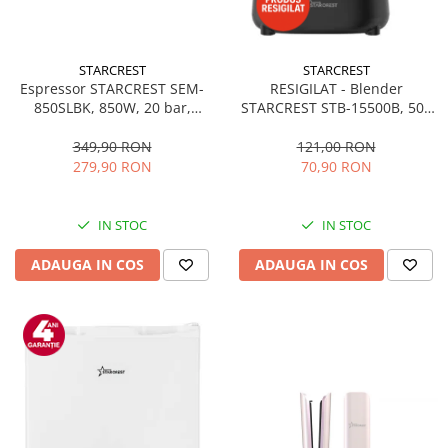
STARCREST
STARCREST
Espressor STARCREST SEM-
RESIGILAT - Blender
850SLBK, 850W, 20 bar,
STARCREST STB-15500B, 500
rezervor detasabil 1.5L,
W, 1.5 l, 2 viteze + functie
dispozitiv spumare, filtru
Pulse, Negru
349,90 RON
121,00 RON
dublu din inox, Negru/Inox
279,90 RON
70,90 RON
IN STOC
IN STOC
ADAUGA IN COS
ADAUGA IN COS