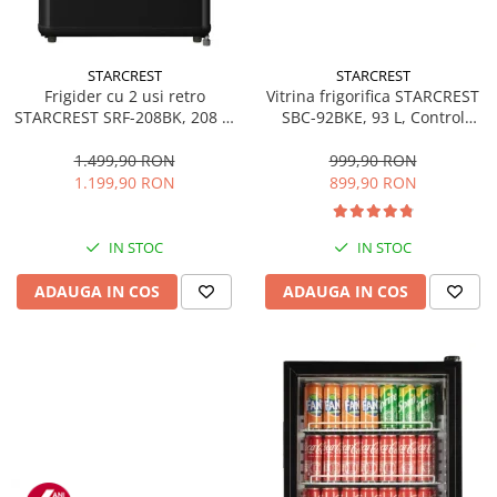
STARCREST
STARCREST
Frigider cu 2 usi retro
Vitrina frigorifica STARCREST
STARCREST SRF-208BK, 208 L,
SBC-92BKE, 93 L, Control
Clasa E, Design Vintage,
temperatura, Usa sticla, H
Iluminare LED, Termostat
83.2 cm, Negru
1.499,90 RON
999,90 RON
Reglabil, H 147 cm, Negru
1.199,90 RON
899,90 RON
IN STOC
IN STOC
ADAUGA IN COS
ADAUGA IN COS