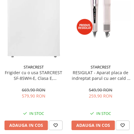
STARCREST
STARCREST
Frigider cu o usa STARCREST
RESIGILAT - Aparat placa de
SF-85WH-E, Clasa E,
indreptat parul cu aer cald 2
Capacitate 85L, Iluminare
in 1 STARCREST SHS-1300PK,
interioara, Compartiment
1300 W, Uscare si indreptare,
669,90 RON
549,90 RON
gheata, H 82 cm, Alb
Afisaj LCD, Tehnologie cu ioni
579,90 RON
259,90 RON
negativi, 5 Moduri de
temperatura, 3 Viteze, Roz
IN STOC
IN STOC
ADAUGA IN COS
ADAUGA IN COS