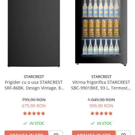
Bucatarie & Servire
Cutite & seturi
Iluminat & electrice
Prelungitoare
Sport & Activitati in aer liber
Cutii frigorifice
Climatizare & incalzire
Accesorii aparate climatizare
Aeroterme
STARCREST
STARCREST
Frigider cu o usa STARCREST
Vitrina frigorifica STARCREST
Aparate de spalat cu presiune
SRF-86BK, Design Vintage, 85
SBC-9901BKE, 93 L, Termostat
l, Clasa E, Iluminare
reglabil, Iluminare LED, Usa
Calorifere electrice
interioara, H 84 cm, Negru
sticla, H 84.5 cm, Negru
799,90 RON
1.049,90 RON
Climatizare
679,90 RON
999,90 RON
Purificatoare
Ingrijire personala
IN STOC
IN STOC
Aparate & Accesorii ingrijire