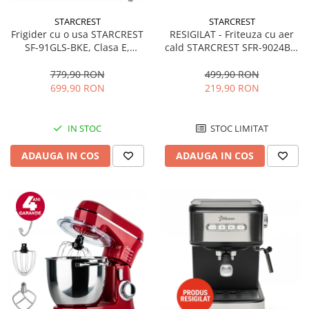
STARCREST
STARCREST
RESIGILAT - Friteuza cu aer
Frigider cu o usa STARCREST
cald STARCREST SFR-9024BK,
SF-91GLS-BKE, Clasa E,
2400 W, Cos Dublu, 9 litri,
Capacitate 91L, Iluminare
Termostat 80 - 200 °C, 12
interioara, H 83 cm, Sticla
499,90 RON
779,90 RON
programe, Negru
Neagra
219,90 RON
699,90 RON
STOC LIMITAT
IN STOC
ADAUGA IN COS
ADAUGA IN COS