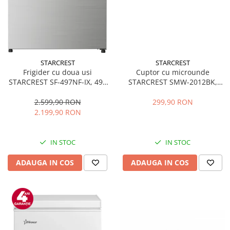
STARCREST
STARCREST
Frigider cu doua usi
Cuptor cu microunde
STARCREST SF-497NF-IX, 497
STARCREST SMW-2012BK,
L, Full NoFrost, Compresor
700W, Capacitate 20 L, Control
Inverter, Clasa E, Display,
mecanic, 6 Trepte de putere,
2.599,90 RON
299,90 RON
Functie super racire, Blocare
Negru
2.199,90 RON
acces copii, H 175 cm, Inox
IN STOC
IN STOC
ADAUGA IN COS
ADAUGA IN COS