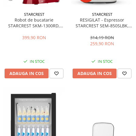
STARCREST
STARCREST
Robot de bucatarie
RESIGILAT - Espressor
STARCREST SKM-1300RD,
STARCREST SEM-850SLBK,
1300W, Bol 5.2 L Inox, 4
850W, 20 bar, rezervor
Accesorii, 10 Viteze + Pulse,
detasabil 1.5L, dispozitiv
399,90 RON
314,19 RON
Angrenaje metalice, Rosu
spumare, filtru dublu din
259,90 RON
inox, Negru/Inox
IN STOC
IN STOC
ADAUGA IN COS
ADAUGA IN COS