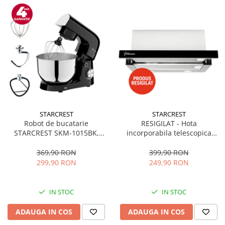
STARCREST
STARCREST
Robot de bucatarie
RESIGILAT - Hota
STARCREST SKM-1015BK,
incorporabila telescopica
1500 W, Bol 4.5 L Inox, 5
STARCREST STH-550BK,
Accesorii, 10 Viteze + Pulse,
Putere de absorbtie 550 m3/h,
369,90 RON
399,90 RON
Negru
1 Motor, 2 Trepte putere, 60
299,90 RON
249,90 RON
cm, Negru
IN STOC
IN STOC
ADAUGA IN COS
ADAUGA IN COS