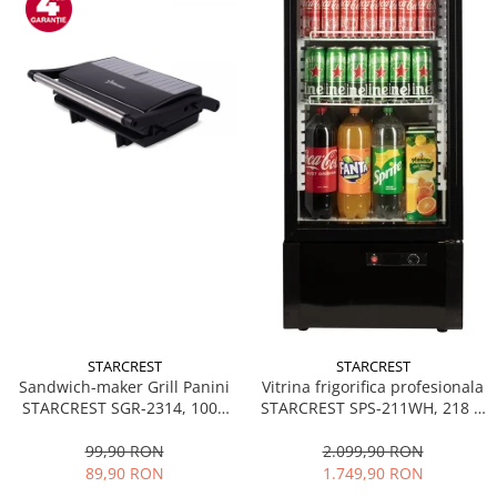
STARCREST
STARCREST
Sandwich-maker Grill Panini
Vitrina frigorifica profesionala
STARCREST SGR-2314, 1000
STARCREST SPS-211WH, 218 L,
W, Placi nonaderente,
Termostat reglabil, Iluminare
Deschidere 180°, Suprafata
LED, H 141 cm, Negru
99,90 RON
2.099,90 RON
de gatire 23 x 14 cm, Negru
89,90 RON
1.749,90 RON