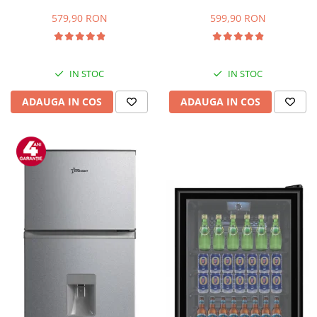
Capacitate 66 L, H 63 cm, Alb
83L, Iluminare interioara,
Compartiment gheata, H 85
579,90 RON
599,90 RON
cm, Alb
IN STOC
IN STOC
ADAUGA IN COS
ADAUGA IN COS