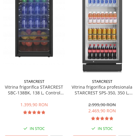
Side by side
Cuptoare cu microunde
Cuptoare cu microunde
Hote
Hote de bucatarie
Incorporabile
Aparate frigorifice incorporabile
Cuptoare cu microunde
incorporabile
Hote incorporabile
STARCREST
STARCREST
Plite incorporabile
Vitrina frigorifica STARCREST
Vitrina frigorifica profesionala
Masini spalat vase
SBC-138BK, 138 L, Control
STARCREST SPS-350, 350 L,
temperatura, Usa sticla, H 125
Termostat reglabil, Iluminare
Masini de spalat vase incorporabile
cm, Negru
LED, H 194.5 cm, Negru
1.399,90 RON
2.999,90 RON
Plite
2.469,90 RON
Incorporabile
Plite standard
IN STOC
IN STOC
Vitrine frigorifice