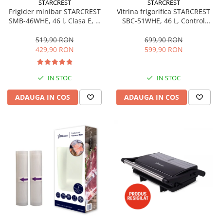
STARCREST
STARCREST
Aspiratoare
Frigider minibar STARCREST
Vitrina frigorifica STARCREST
SMB-46WHE, 46 l, Clasa E, H
SBC-51WHE, 46 L, Control
Mopuri electrice cu abur
49.5 cm, Alb
temperatura, Usa sticla, H
Ingrijire personala
48.8 cm, Alb
519,90 RON
699,90 RON
429,90 RON
599,90 RON
Cantare corporale
Ingrijire tesaturi
Statii de calcat
IN STOC
IN STOC
Masini de cusut
ADAUGA IN COS
ADAUGA IN COS
Ondulatoare
Perii de par electrice
Periute de dinti electrice
Pile electrice
Placi de indreptat parul
Plite
Preparare alimente
Masini de tocat