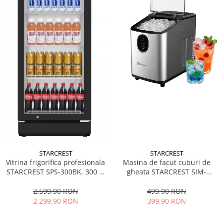
STARCREST
STARCREST
Vitrina frigorifica profesionala
Masina de facut cuburi de
STARCREST SPS-300BK, 300 L,
gheata STARCREST SIM-
Termostat reglabil, Iluminare
1125IX, Capacitate 11-
LED, H 169.5 cm, Negru
12Kg/24h, Cos gheata
2.599,90 RON
499,90 RON
detasabil, Rezervor apa 0.8 l,
2.299,90 RON
399,90 RON
Inox