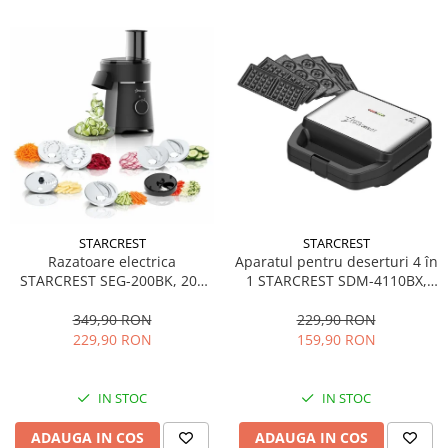
STARCREST
STARCREST
Aparatul pentru deserturi 4 în
Razatoare electrica
1 STARCREST SDM-4110BX,
STARCREST SEG-200BK, 200
800W, placi detasabile cu
W, 7 moduri de taiere, Negru
invelis ceramic pentru vafe,
229,90 RON
349,90 RON
nuci, gogosi si smile
159,90 RON
229,90 RON
sandwich, negru
IN STOC
IN STOC
ADAUGA IN COS
ADAUGA IN COS