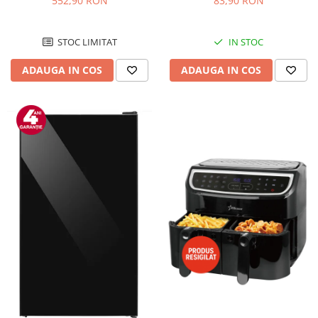
552,90 RON
83,90 RON
Negru/Inox
STOC LIMITAT
IN STOC
ADAUGA IN COS
ADAUGA IN COS