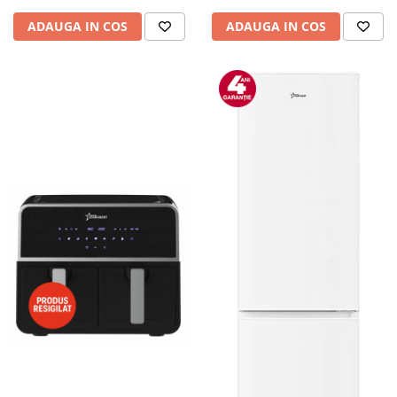
Camere auto
ADAUGA IN COS
ADAUGA IN COS
Baterii
Baterii portabile
Boxe portabile
Camere video & sport
Camere video sport
Caști
Console & Jocuri
Accesorii console & PC
Birouri gaming
Console Hardware
Ochelari VR Gaming
Scaune gaming
Console Jocuri
Home Cinema & Audio