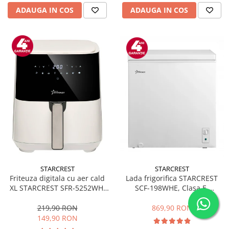
ADAUGA IN COS
ADAUGA IN COS
STARCREST
STARCREST
Friteuza digitala cu aer cald
Lada frigorifica STARCREST
XL STARCREST SFR-5252WH,
SCF-198WHE, Clasa E,
1450 W, 5 Litri, Termostat 80 -
Capacitate 198L, Sistem
200 °C, 8 programe
convertibil - functie frigider,
219,90 RON
869,90 RON
predefinite, Alb
Termostat reglabil, Alb
149,90 RON