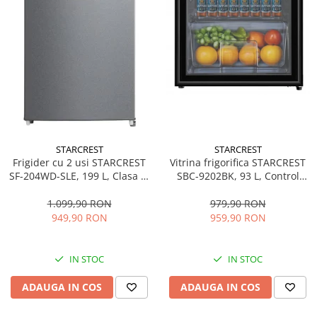
STARCREST
STARCREST
Frigider cu 2 usi STARCREST
Vitrina frigorifica STARCREST
SF-204WD-SLE, 199 L, Clasa E,
SBC-9202BK, 93 L, Control
Dozator Apa, Iluminare LED,
temperatura, Usa sticla, H
Termostat Ajustabil, Usi
83.2 cm, Negru
1.099,90 RON
979,90 RON
reversibile, H 143 cm, Argintiu
949,90 RON
959,90 RON
IN STOC
IN STOC
ADAUGA IN COS
ADAUGA IN COS