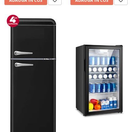
ADAUGA IN COS
ADAUGA IN COS
personala
Uscatoare de par
Obiecte sanitare
Accesorii
Alte obiecte sanitare
Resigilate