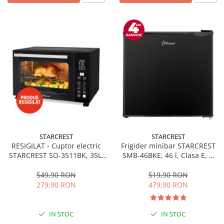
STARCREST
STARCREST
RESIGILAT - Cuptor electric
Frigider minibar STARCREST
STARCREST SO-3511BK, 35L,
SMB-46BKE, 46 l, Clasa E, H
1500W, Rotisor, Convectie, 12
49.5 cm, Negru
Programe predefinite,
549,90 RON
519,90 RON
Interfata digitala, Negru
279,90 RON
479,90 RON
IN STOC
IN STOC