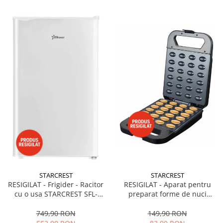
STARCREST
STARCREST
RESIGILAT - Frigider - Racitor
RESIGILAT - Aparat pentru
cu o usa STARCREST SFL-
preparat forme de nuci
92WHE, Clasa E, Capacitate
STARCREST SNM-4024BX, 24
92L, Iluminare interioara,H 83
forme, 1400W, Indicator
749,90 RON
149,90 RON
cm, Alb
luminos, Placi antiaderente,