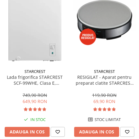
STARCREST
STARCREST
Lada frigorifica STARCREST
RESIGILAT - Aparat pentru
SCF-99WHE, Clasa E,
preparat clatite STARCREST
Capacitate 99L, Sistem
SCM-3212, 1200W, Placa cu
convertibil - functie frigider,
invelis ceramic antiaderent,
749,90 RON
119,90 RON
Termostat reglabil, Alb
30 cm, Inox / Negru
649,90 RON
69,90 RON
IN STOC
STOC LIMITAT
ADAUGA IN COS
ADAUGA IN COS