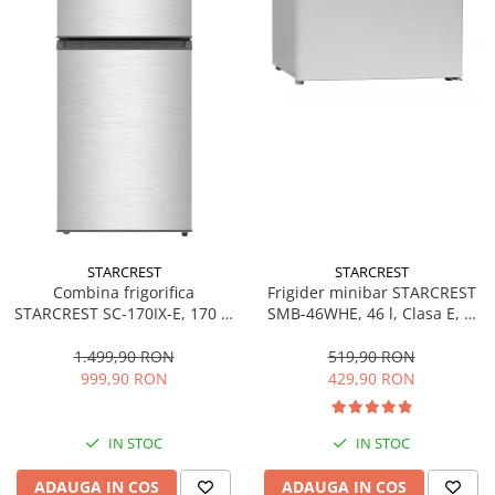
Prăjitoare de pâine
Rasnite condimente
Razatoare
Roboti de bucatarie
Sandwich-maker
Storcătoare
Aparate de cafea
Accesorii
Cafetiere
Espressoare
STARCREST
STARCREST
Frigider minibar STARCREST
Combina frigorifica
Râșnițe de cafea
SMB-46WHE, 46 l, Clasa E, H
STARCREST SC-170IX-E, 170 L,
Aparate de curatat bijuterii
49.5 cm, Alb
Clasa E, Less Frost, Termostat
reglabil, Iluminare LED,
519,90 RON
1.499,90 RON
Aparate de curățat cu aburi
Suprafata Inox antiamprenta,
429,90 RON
999,90 RON
Aparate de ingrijire tesaturi
Picioare ajustabile, Usi
reversibile, H 151.8 cm, Inox
aparat de calcat vertical
IN STOC
IN STOC
Aparate de scame
Fiare de calcat
ADAUGA IN COS
ADAUGA IN COS