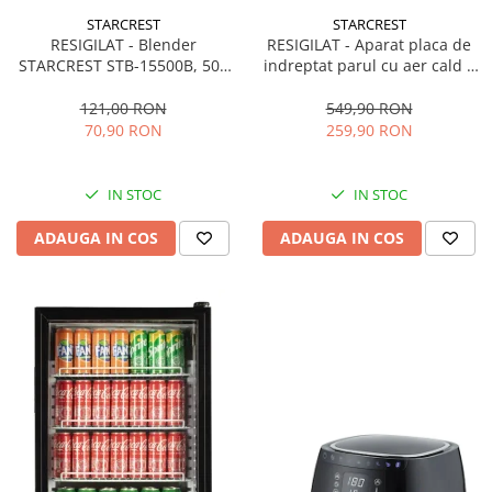
STARCREST
STARCREST
RESIGILAT - Blender
RESIGILAT - Aparat placa de
STARCREST STB-15500B, 500
indreptat parul cu aer cald 2
W, 1.5 l, 2 viteze + functie
in 1 STARCREST SHS-1300PK,
Pulse, Negru
1300 W, Uscare si indreptare,
121,00 RON
549,90 RON
Afisaj LCD, Tehnologie cu ioni
70,90 RON
259,90 RON
negativi, 5 Moduri de
temperatura, 3 Viteze, Roz
IN STOC
IN STOC
ADAUGA IN COS
ADAUGA IN COS