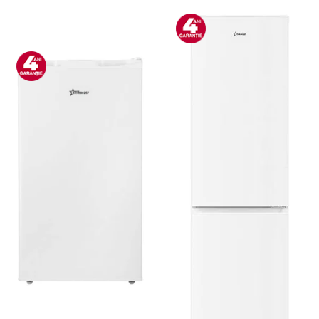
Boxe portabile
Camere video & sport
Camere video sport
Caști
Console & Jocuri
Accesorii console & PC
Birouri gaming
Console Hardware
Ochelari VR Gaming
Scaune gaming
Console Jocuri
Home Cinema & Audio
Mediaplayere
Sisteme audio
Imprimante & Scannere