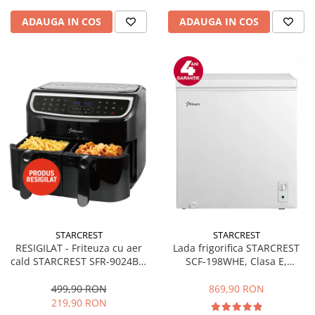
ADAUGA IN COS
ADAUGA IN COS
STARCREST
STARCREST
RESIGILAT - Friteuza cu aer
Lada frigorifica STARCREST
cald STARCREST SFR-9024BK,
SCF-198WHE, Clasa E,
2400 W, Cos Dublu, 9 litri,
Capacitate 198L, Sistem
Termostat 80 - 200 °C, 12
convertibil - functie frigider,
499,90 RON
869,90 RON
programe, Negru
Termostat reglabil, Alb
219,90 RON