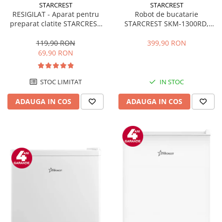
STARCREST
STARCREST
RESIGILAT - Aparat pentru
Robot de bucatarie
preparat clatite STARCREST
STARCREST SKM-1300RD,
SCM-3212, 1200W, Placa cu
1300W, Bol 5.2 L Inox, 4
invelis ceramic antiaderent,
Accesorii, 10 Viteze + Pulse,
119,90 RON
399,90 RON
30 cm, Inox / Negru
Angrenaje metalice, Rosu
69,90 RON
STOC LIMITAT
IN STOC
ADAUGA IN COS
ADAUGA IN COS