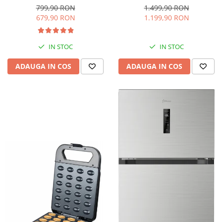
interioara, H 84 cm, Negru
Iluminare LED, Termostat
799,90 RON
1.499,90 RON
Reglabil, H 147 cm, Negru
679,90 RON
1.199,90 RON
IN STOC
IN STOC
ADAUGA IN COS
ADAUGA IN COS