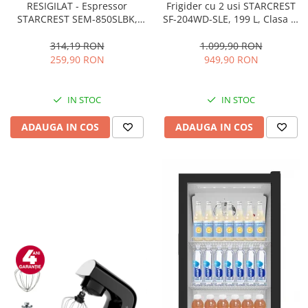
RESIGILAT - Espressor
Frigider cu 2 usi STARCREST
STARCREST SEM-850SLBK,
SF-204WD-SLE, 199 L, Clasa E,
850W, 20 bar, rezervor
Dozator Apa, Iluminare LED,
detasabil 1.5L, dispozitiv
Termostat Ajustabil, Usi
314,19 RON
1.099,90 RON
spumare, filtru dublu din
reversibile, H 143 cm, Argintiu
259,90 RON
949,90 RON
inox, Negru/Inox
IN STOC
IN STOC
ADAUGA IN COS
ADAUGA IN COS