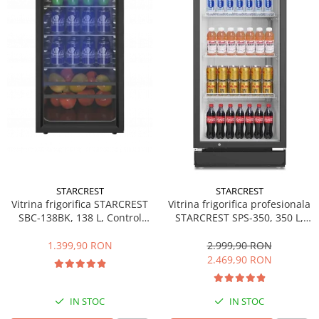
Minibaruri
Racitoare
Side by side
Aragazuri
Aragazuri mixte
Aragazuri pe gaz
Cuptoare
Incorporabile
Cuptoare cu microunde
Cuptoare cu microunde
STARCREST
STARCREST
Detergenti lichid
Vitrina frigorifica STARCREST
Vitrina frigorifica profesionala
SBC-138BK, 138 L, Control
STARCREST SPS-350, 350 L,
Dulapuri Frigorifice
temperatura, Usa sticla, H 125
Termostat reglabil, Iluminare
cm, Negru
LED, H 194.5 cm, Negru
1.399,90 RON
2.999,90 RON
Hote
2.469,90 RON
Hote de bucatarie
Hote traditionale
IN STOC
IN STOC
Incorporabile