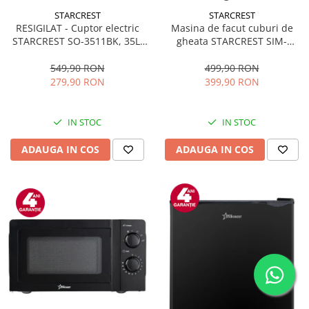
STARCREST
STARCREST
RESIGILAT - Cuptor electric
Masina de facut cuburi de
STARCREST SO-3511BK, 35L,
gheata STARCREST SIM-
1500W, Rotisor, Convectie, 12
1125IX, Capacitate 11-
Programe predefinite,
12Kg/24h, Cos gheata
549,90 RON
499,90 RON
Interfata digitala, Negru
detasabil, Rezervor apa 0.8 l,
279,90 RON
399,90 RON
Inox
IN STOC
IN STOC
ADAUGA IN COS
ADAUGA IN COS