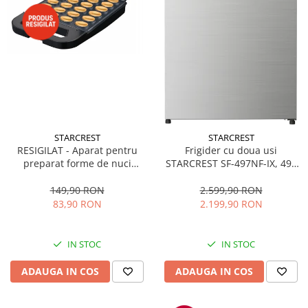
STARCREST
STARCREST
RESIGILAT - Aparat pentru
Frigider cu doua usi
preparat forme de nuci
STARCREST SF-497NF-IX, 497
STARCREST SNM-4024BX, 24
L, Full NoFrost, Compresor
forme, 1400W, Indicator
Inverter, Clasa E, Display,
149,90 RON
2.599,90 RON
luminos, Placi antiaderente,
Functie super racire, Blocare
83,90 RON
2.199,90 RON
Negru/Inox
acces copii, H 175 cm, Inox
IN STOC
IN STOC
ADAUGA IN COS
ADAUGA IN COS