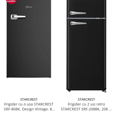
Accesorii
Alte obiecte sanitare
Resigilate
STARCREST
STARCREST
Frigider cu o usa STARCREST
Frigider cu 2 usi retro
SRF-86BK, Design Vintage, 85
STARCREST SRF-208BK, 208 L,
l, Clasa E, Iluminare
Clasa E, Design Vintage,