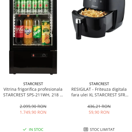
STARCREST
STARCREST
Vitrina frigorifica profesionala
RESIGILAT - Friteuza digitala
STARCREST SPS-211WH, 218 L,
fara ulei XL STARCREST SFR-
Termostat reglabil, Iluminare
3500, 1500 W, Cos 3.5 litri,
LED, H 141 cm, Negru
Termostat 80 - 200 °C, 8
2.099,90 RON
436,21 RON
programe predefinite, Negru
1.749,90 RON
59,90 RON
IN STOC
STOC LIMITAT