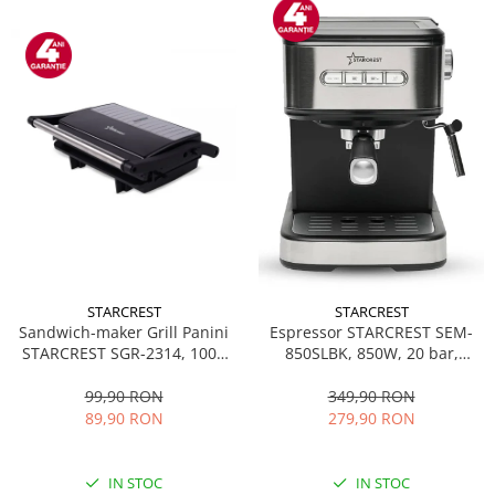
STARCREST
STARCREST
Sandwich-maker Grill Panini
Espressor STARCREST SEM-
STARCREST SGR-2314, 1000
850SLBK, 850W, 20 bar,
W, Placi nonaderente,
rezervor detasabil 1.5L,
Deschidere 180°, Suprafata
dispozitiv spumare, filtru
99,90 RON
349,90 RON
de gatire 23 x 14 cm, Negru
dublu din inox, Negru/Inox
89,90 RON
279,90 RON
IN STOC
IN STOC