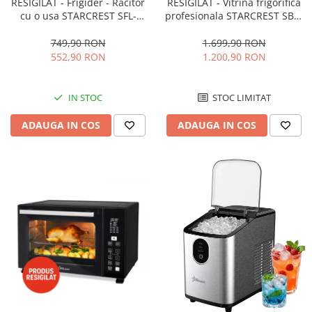
RESIGILAT - Frigider - Racitor
RESIGILAT - Vitrina frigorifica
cu o usa STARCREST SFL-
profesionala STARCREST SBC-
92WHE, Clasa E, Capacitate
160BK, 141 L, Termostat
92L, Iluminare interioara,H 83
reglabil, Iluminare LED, H 104
749,90 RON
1.699,90 RON
cm, Alb
cm, Negru
552,90 RON
1.200,90 RON
IN STOC
STOC LIMITAT
ADAUGA IN COS
ADAUGA IN COS