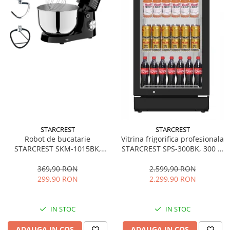
STARCREST
STARCREST
Robot de bucatarie
Vitrina frigorifica profesionala
STARCREST SKM-1015BK,
STARCREST SPS-300BK, 300 L,
1500 W, Bol 4.5 L Inox, 5
Termostat reglabil, Iluminare
Accesorii, 10 Viteze + Pulse,
LED, H 169.5 cm, Negru
369,90 RON
2.599,90 RON
Negru
299,90 RON
2.299,90 RON
IN STOC
IN STOC
ADAUGA IN COS
ADAUGA IN COS