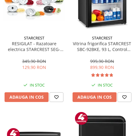
Prelungitoare
Sport & Activitati in aer liber
Cutii frigorifice
Climatizare & incalzire
STARCREST
STARCREST
Accesorii aparate climatizare
RESIGILAT - Razatoare
Vitrina frigorifica STARCREST
electrica STARCREST SEG-
SBC-92BKE, 93 L, Control
Aeroterme
200BK, 200 W, 7 moduri de
temperatura, Usa sticla, H
Aparate de spalat cu presiune
taiere, Negru
83.2 cm, Negru
349,90 RON
999,90 RON
129,90 RON
899,90 RON
Calorifere electrice
Climatizare
IN STOC
IN STOC
Purificatoare
ADAUGA IN COS
ADAUGA IN COS
Ingrijire personala
Aparate & Accesorii ingrijire
personala
Uscatoare de par
Obiecte sanitare