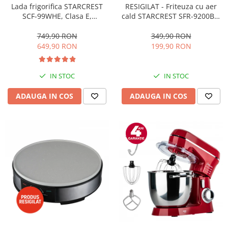
RESIGILAT - Friteuza cu aer
Lada frigorifica STARCREST
cald STARCREST SFR-9200BK,
SCF-99WHE, Clasa E,
1800 W, Cos Dublu, 9 litri,
Capacitate 99L, Sistem
Termostat 80 - 200 °C, 8
convertibil - functie frigider,
349,90 RON
749,90 RON
programe predefinite, Negru
Termostat reglabil, Alb
199,90 RON
649,90 RON
IN STOC
IN STOC
ADAUGA IN COS
ADAUGA IN COS