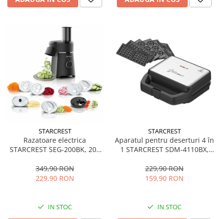
STARCREST
STARCREST
Aparatul pentru deserturi 4 în
Razatoare electrica
1 STARCREST SDM-4110BX,
STARCREST SEG-200BK, 200
800W, placi detasabile cu
W, 7 moduri de taiere, Negru
invelis ceramic pentru vafe,
229,90 RON
349,90 RON
nuci, gogosi si smile
159,90 RON
229,90 RON
sandwich, negru
IN STOC
IN STOC