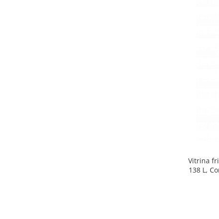
Side by side
Cuptoare cu microunde
Cuptoare cu microunde
Hote
Hote de bucatarie
Incorporabile
Aparate frigorifice incorporabile
Cuptoare cu microunde
incorporabile
Hote incorporabile
Plite incorporabile
Masini spalat vase
Vitrina f
Masini de spalat vase incorporabile
138 L, Co
Plite
Incorporabile
Plite standard
Vitrine frigorifice