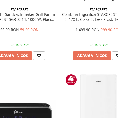
STARCREST
STARCREST
T - Sandwich-maker Grill Panini
Combina frigorifica STARCREST
EST SGR-2314, 1000 W, Placi
E, 170 L, Clasa E, Less Frost, 
te, Deschidere 180°, Suprafata
reglabil, Iluminare LED, Supra
 gatire 23 x 14 cm, Negru
antiamprenta, Picioare ajustab
99,90 RON
59,90 RON
1.499,90 RON
999,90 R
reversibile, H 151.8 cm, 
IN STOC
IN STOC
ADAUGA IN COS
ADAUGA IN COS