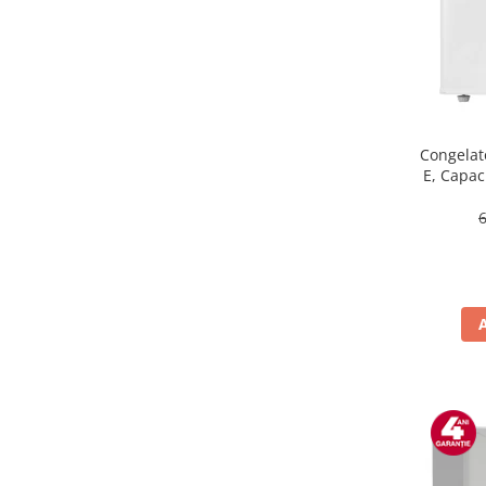
Masini de tocat
Mixere
Multicooker
Prăjitoare de pâine
Rasnite condimente
Razatoare
Congelat
E, Capaci
Roboti de bucatarie
Sandwich-maker
Storcătoare
Aparate de cafea
Accesorii
Cafetiere
Espressoare
Râșnițe de cafea
Aparate de curatat bijuterii
Aparate de curățat cu aburi
Aparate de ingrijire tesaturi