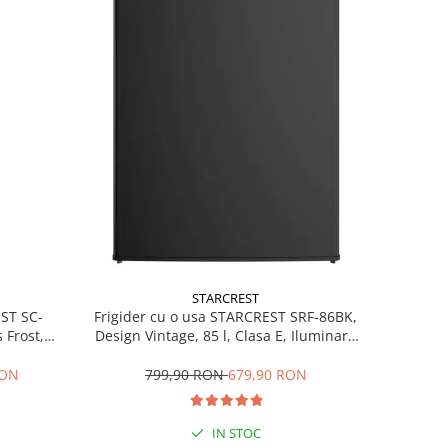
STARCREST
EST SC-
Frigider cu o usa STARCREST SRF-86BK,
 Frost,
Design Vintage, 85 l, Clasa E, Iluminare
re LED,
interioara, H 84 cm, Negru
ile, H 178
RON
799,90 RON
679,90 RON
IN STOC