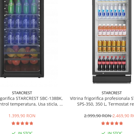
STARCREST
STARCREST
rigorifica STARCREST SBC-138BK,
Vitrina frigorifica profesionala
ntrol temperatura, Usa sticla, H
SPS-350, 350 L, Termostat re
125 cm, Negru
Iluminare LED, H 194.5 cm,
1.399,90 RON
2.999,90 RON
2.469,90 
IN STOC
IN STOC