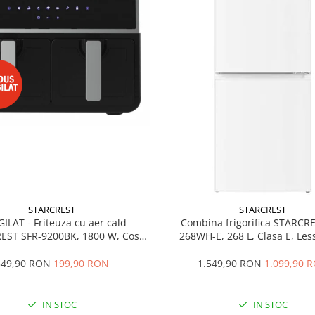
STARCREST
STARCREST
GILAT - Friteuza cu aer cald
Combina frigorifica STARCR
EST SFR-9200BK, 1800 W, Cos
268WH-E, 268 L, Clasa E, Less
 litri, Termostat 80 - 200 °C, 8
Termostat reglabil, Ilumina
grame predefinite, Negru
Picioare ajustabile, Usi reversib
349,90 RON
199,90 RON
1.549,90 RON
1.099,90 
cm, Alb
IN STOC
IN STOC