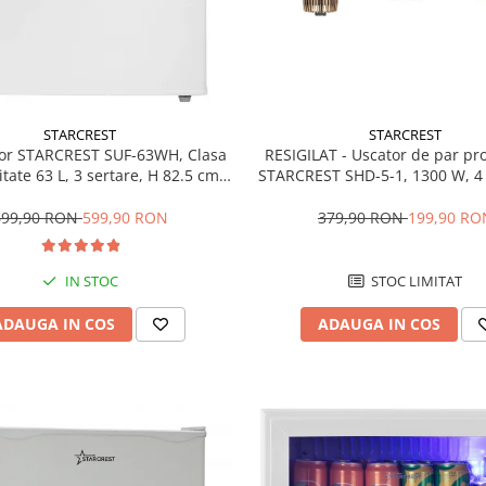
STARCREST
STARCREST
RESIGILAT - Uscator de par pr
or STARCREST SUF-63WH, Clasa
STARCREST SHD-5-1, 1300 W, 4 
tate 63 L, 3 sertare, H 82.5 cm,
incluse, 3 Trepte de viteza, 3 
Alb
temperatura, Buton de aer re
379,90 RON
199,90 RO
699,90 RON
599,90 RON
STOC LIMITAT
IN STOC
ADAUGA IN COS
ADAUGA IN COS