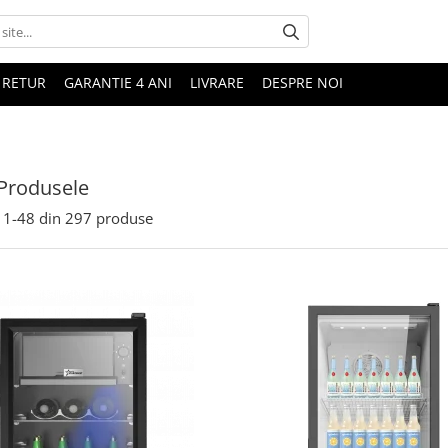
 RETUR
GARANTIE 4 ANI
LIVRARE
DESPRE NOI
Produsele
1-
48
din
297
produse