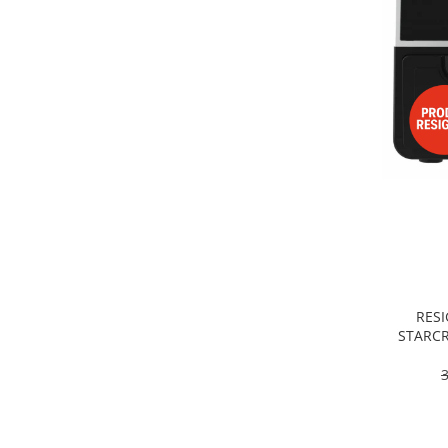
Alte accesorii foto & video
Aparate foto compacte
Aparate foto DSLR
Aparate foto Mirrorless
Carduri memorie
Obiective
Audio
Boxe portabile
Caști
MP3/MP4 playere
Radio
Sisteme audio
RESI
Soundbar
STARCR
Dublu, 9
Auto
pro
Accesorii electronice Auto
Compresoare auto
Auto-Moto