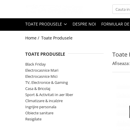
Toate Produsele
TOATE PRODUSELE
DESPRE NOI
FORMULAR DE
Black Friday
Home /
Toate Produsele
Electrocasnice Mari
Aparate frigorifice
Toate 
TOATE PRODUSELE
Aparat cuburi de gheata
Combine frigorifice
Afiseaza:
Black Friday
Congelatoare
Electrocasnice Mari
Electrocasnice Mici
Congelatoare verticale
TV, Electronice & Gaming
Frigidere
Casa & Bricolaj
Frigidere cu doua usi
Sport & Activitati in aer liber
Frigidere cu o usa
Climatizare & incalzire
Ingrijire personala
Lazi frigorifice
Obiecte sanitare
Minibaruri
Resigilate
Racitoare