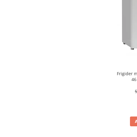
aparat de calcat vertical
Aparate de scame
Fiare de calcat
Statii de calcat
Aparate de masaj
Aparate de ras electrice
Aparate de tuns
Aparate faciale
Frigider
Aspiratoare
46
Aspiratoare de geamuri
Cuptoare cu microunde
Cuptoare electrice
Cântare corporale
Epilatoare
Ingrijire locuinta