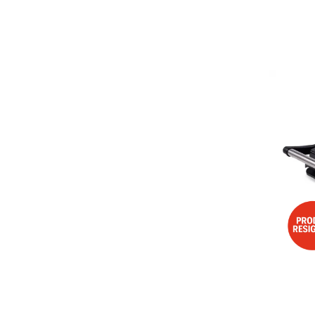
Aspiratoare
Mopuri electrice cu abur
Ingrijire personala
Cantare corporale
Ingrijire tesaturi
Statii de calcat
Masini de cusut
Ondulatoare
Perii de par electrice
Periute de dinti electrice
Pile electrice
Placi de indreptat parul
Plite
Preparare alimente
Masini de tocat