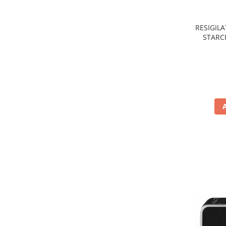
Preparare ceai si cafea
Aparate de spumat lapte
RESIGILA
Espressoare
STARCR
nonaderen
Preparare desert
de
accesori inghetata
Aparate de facut inghetata
Preparare paine
Masini de facut paine
Prajitoare de paine
Storcatoare
Storcatoare
Tigai
TV, Electronice & Gaming
Accesorii & Periferice
Baterii si acumulatori
Aparate foto & accesorii