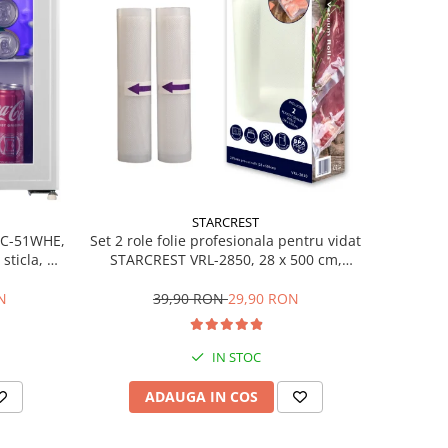
STARCREST
Set 2 role folie profesionala pentru vidat
SBC-51WHE,
STARCREST VRL-2850, 28 x 500 cm,
sticla, H
rezistente, reutilizabile, sous vide,
lavabile in masina de spalat, fara BPA,
39,90 RON
29,90 RON
N
transparent
IN STOC
ADAUGA IN COS