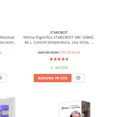
STARCREST
ofesional
Vitrina frigorifica STARCREST SBC-50BKE,
Accesorii
46 L, Control temperatura, Usa sticla, H
Trepte de
48.8 cm, Negru
ce, Gri
N
649,90 RON
599,90 RON
IN STOC
ADAUGA IN COS