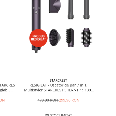
STARCREST
RESIGILAT - Uscător de păr 7 in 1,
 STARCREST
Multistyler STARCREST SHD-7-1PP, 1300
glabil,
W, 3 trepte de viteză, 3 trepte de
 Negru
temperatură, mov
479,90 RON
299,90 RON
RON
STOC LIMITAT