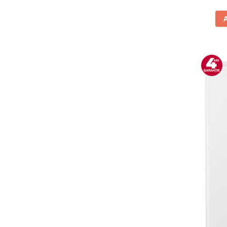
Vitrine pentru vinuri
Electrocasnice Mici
Accesorii aspiratoare
Aparate de bucatarie
Aparate de gatit cu aburi
Aparate de preparat desert
Aparate de vidat
Ascutitor cutite
Blendere
Cântare de bucătărie
Feliatoare
Fierbătoare
Friteuze
Grătare electrice
Masini de gheata
Masini de paine