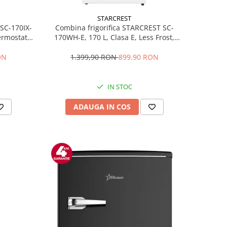
STARCREST
 SC-170IX-
Combina frigorifica STARCREST SC-
Termostat
170WH-E, 170 L, Clasa E, Less Frost,
fata Inox
Termostat reglabil, Iluminare LED,
ile, Usi
Picioare ajustabile, Usi reversibile, H
ON
1.399,90 RON
899,90 RON
Inox
151.8 cm, Alb
IN STOC
ADAUGA IN COS