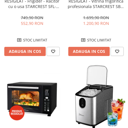
RESIGILAT - Frigider - Racitor
RESIGILAT - Vitrina frigorifica
cu o usa STARCREST SFL-
profesionala STARCREST SBC-
92WHE, Clasa E, Capacitate
160BK, 141 L, Termostat
92L, Iluminare interioara,H 83
reglabil, Iluminare LED, H 104
749,90 RON
1.699,90 RON
cm, Alb
cm, Negru
552,90 RON
1.200,90 RON
STOC LIMITAT
STOC LIMITAT
ADAUGA IN COS
ADAUGA IN COS