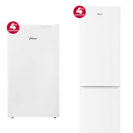
Bucatarie & Servire
Cutite & seturi
Iluminat & electrice
Prelungitoare
Sport & Activitati in aer liber
Cutii frigorifice
Climatizare & incalzire
Accesorii aparate climatizare
Aeroterme
Aparate de spalat cu presiune
Calorifere electrice
Climatizare
Purificatoare
Ingrijire personala
Aparate & Accesorii ingrijire