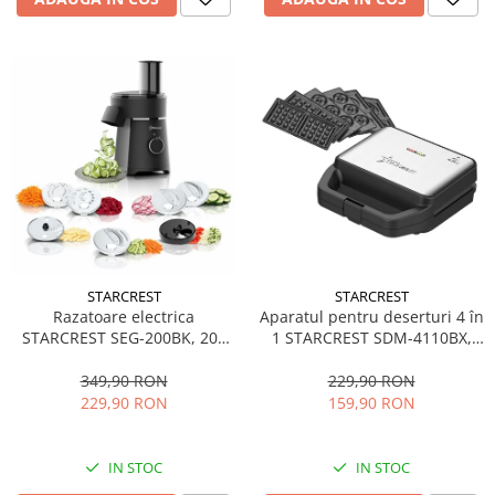
STARCREST
STARCREST
Aparatul pentru deserturi 4 în
Razatoare electrica
1 STARCREST SDM-4110BX,
STARCREST SEG-200BK, 200
800W, placi detasabile cu
W, 7 moduri de taiere, Negru
invelis ceramic pentru vafe,
229,90 RON
349,90 RON
nuci, gogosi si smile
159,90 RON
229,90 RON
sandwich, negru
IN STOC
IN STOC