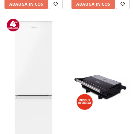
ADAUGA IN COS
ADAUGA IN COS
Alte accesorii foto & video
Aparate foto compacte
Aparate foto DSLR
Aparate foto Mirrorless
Carduri memorie
Obiective
Audio
Boxe portabile
Caști
MP3/MP4 playere
Radio
Sisteme audio
Soundbar
Auto
Accesorii electronice Auto
Compresoare auto
Auto-Moto