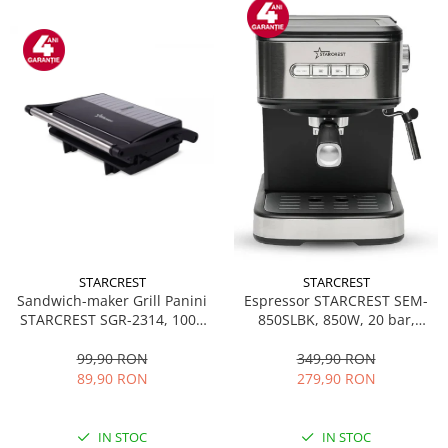
STARCREST
STARCREST
Sandwich-maker Grill Panini
Espressor STARCREST SEM-
STARCREST SGR-2314, 1000
850SLBK, 850W, 20 bar,
W, Placi nonaderente,
rezervor detasabil 1.5L,
Deschidere 180°, Suprafata
dispozitiv spumare, filtru
99,90 RON
349,90 RON
de gatire 23 x 14 cm, Negru
dublu din inox, Negru/Inox
89,90 RON
279,90 RON
IN STOC
IN STOC