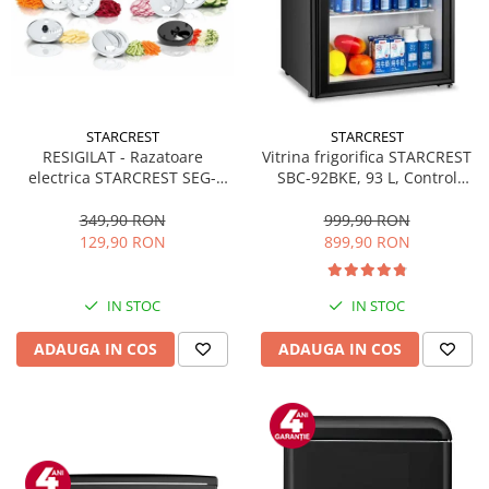
STARCREST
STARCREST
RESIGILAT - Razatoare
Vitrina frigorifica STARCREST
electrica STARCREST SEG-
SBC-92BKE, 93 L, Control
200BK, 200 W, 7 moduri de
temperatura, Usa sticla, H
taiere, Negru
83.2 cm, Negru
349,90 RON
999,90 RON
129,90 RON
899,90 RON
IN STOC
IN STOC
ADAUGA IN COS
ADAUGA IN COS