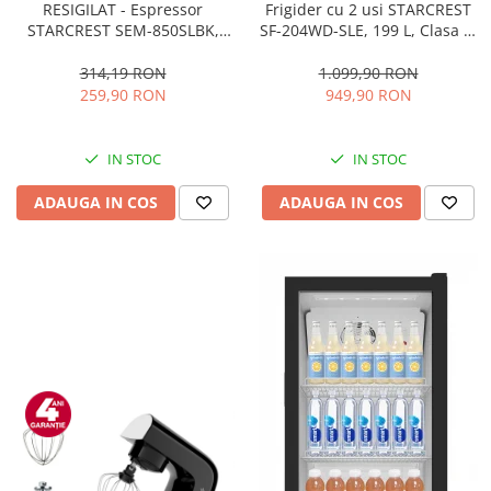
RESIGILAT - Espressor
Frigider cu 2 usi STARCREST
STARCREST SEM-850SLBK,
SF-204WD-SLE, 199 L, Clasa E,
850W, 20 bar, rezervor
Dozator Apa, Iluminare LED,
detasabil 1.5L, dispozitiv
Termostat Ajustabil, Usi
314,19 RON
1.099,90 RON
spumare, filtru dublu din
reversibile, H 143 cm, Argintiu
259,90 RON
949,90 RON
inox, Negru/Inox
IN STOC
IN STOC
ADAUGA IN COS
ADAUGA IN COS