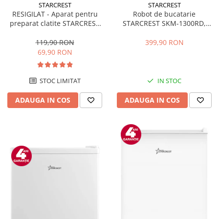
STARCREST
STARCREST
RESIGILAT - Aparat pentru
Robot de bucatarie
preparat clatite STARCREST
STARCREST SKM-1300RD,
SCM-3212, 1200W, Placa cu
1300W, Bol 5.2 L Inox, 4
invelis ceramic antiaderent,
Accesorii, 10 Viteze + Pulse,
119,90 RON
399,90 RON
30 cm, Inox / Negru
Angrenaje metalice, Rosu
69,90 RON
STOC LIMITAT
IN STOC
ADAUGA IN COS
ADAUGA IN COS