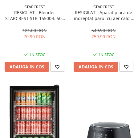
STARCREST
STARCREST
RESIGILAT - Blender
RESIGILAT - Aparat placa de
STARCREST STB-15500B, 500
indreptat parul cu aer cald 2
W, 1.5 l, 2 viteze + functie
in 1 STARCREST SHS-1300PK,
Pulse, Negru
1300 W, Uscare si indreptare,
121,00 RON
549,90 RON
Afisaj LCD, Tehnologie cu ioni
70,90 RON
259,90 RON
negativi, 5 Moduri de
temperatura, 3 Viteze, Roz
IN STOC
IN STOC
ADAUGA IN COS
ADAUGA IN COS