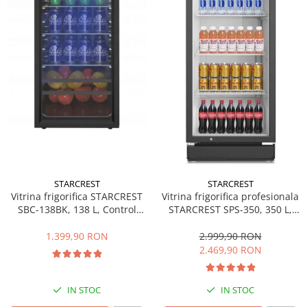
Side by side
Cuptoare cu microunde
Cuptoare cu microunde
Hote
Hote de bucatarie
Incorporabile
Aparate frigorifice incorporabile
Cuptoare cu microunde
incorporabile
Hote incorporabile
STARCREST
STARCREST
Plite incorporabile
Vitrina frigorifica STARCREST
Vitrina frigorifica profesionala
Masini spalat vase
SBC-138BK, 138 L, Control
STARCREST SPS-350, 350 L,
temperatura, Usa sticla, H 125
Termostat reglabil, Iluminare
Masini de spalat vase incorporabile
cm, Negru
LED, H 194.5 cm, Negru
1.399,90 RON
2.999,90 RON
Plite
2.469,90 RON
Incorporabile
Plite standard
IN STOC
IN STOC
Vitrine frigorifice