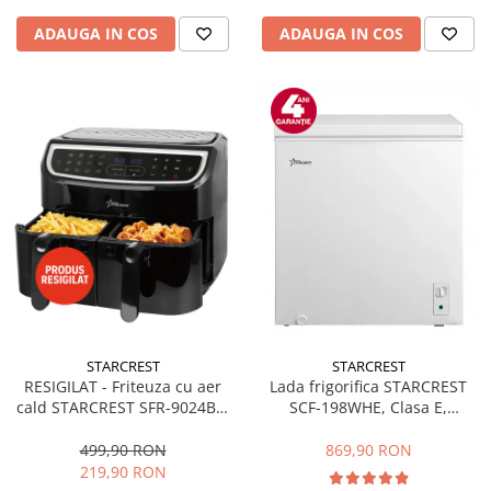
ADAUGA IN COS
ADAUGA IN COS
STARCREST
STARCREST
RESIGILAT - Friteuza cu aer
Lada frigorifica STARCREST
cald STARCREST SFR-9024BK,
SCF-198WHE, Clasa E,
2400 W, Cos Dublu, 9 litri,
Capacitate 198L, Sistem
Termostat 80 - 200 °C, 12
convertibil - functie frigider,
499,90 RON
869,90 RON
programe, Negru
Termostat reglabil, Alb
219,90 RON