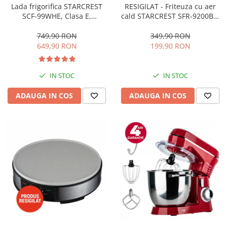
RESIGILAT - Friteuza cu aer
Lada frigorifica STARCREST
cald STARCREST SFR-9200BK,
SCF-99WHE, Clasa E,
1800 W, Cos Dublu, 9 litri,
Capacitate 99L, Sistem
Termostat 80 - 200 °C, 8
convertibil - functie frigider,
349,90 RON
749,90 RON
programe predefinite, Negru
Termostat reglabil, Alb
199,90 RON
649,90 RON
IN STOC
IN STOC
ADAUGA IN COS
ADAUGA IN COS