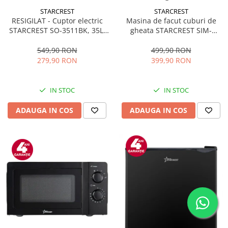
STARCREST
STARCREST
RESIGILAT - Cuptor electric
Masina de facut cuburi de
STARCREST SO-3511BK, 35L,
gheata STARCREST SIM-
1500W, Rotisor, Convectie, 12
1125IX, Capacitate 11-
Programe predefinite,
12Kg/24h, Cos gheata
549,90 RON
499,90 RON
Interfata digitala, Negru
detasabil, Rezervor apa 0.8 l,
279,90 RON
399,90 RON
Inox
IN STOC
IN STOC
ADAUGA IN COS
ADAUGA IN COS