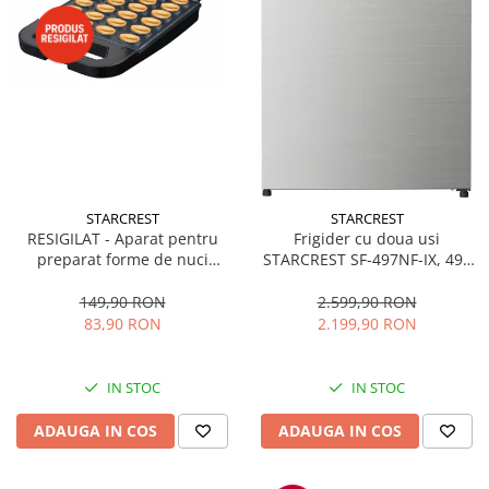
STARCREST
STARCREST
RESIGILAT - Aparat pentru
Frigider cu doua usi
preparat forme de nuci
STARCREST SF-497NF-IX, 497
STARCREST SNM-4024BX, 24
L, Full NoFrost, Compresor
forme, 1400W, Indicator
Inverter, Clasa E, Display,
149,90 RON
2.599,90 RON
luminos, Placi antiaderente,
Functie super racire, Blocare
83,90 RON
2.199,90 RON
Negru/Inox
acces copii, H 175 cm, Inox
IN STOC
IN STOC
ADAUGA IN COS
ADAUGA IN COS