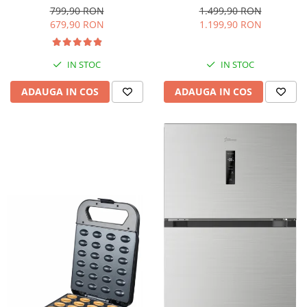
interioara, H 84 cm, Negru
Iluminare LED, Termostat
799,90 RON
1.499,90 RON
Reglabil, H 147 cm, Negru
679,90 RON
1.199,90 RON
IN STOC
IN STOC
ADAUGA IN COS
ADAUGA IN COS