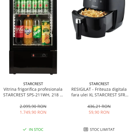
STARCREST
STARCREST
Vitrina frigorifica profesionala
RESIGILAT - Friteuza digitala
STARCREST SPS-211WH, 218 L,
fara ulei XL STARCREST SFR-
Termostat reglabil, Iluminare
3500, 1500 W, Cos 3.5 litri,
LED, H 141 cm, Negru
Termostat 80 - 200 °C, 8
2.099,90 RON
436,21 RON
programe predefinite, Negru
1.749,90 RON
59,90 RON
IN STOC
STOC LIMITAT