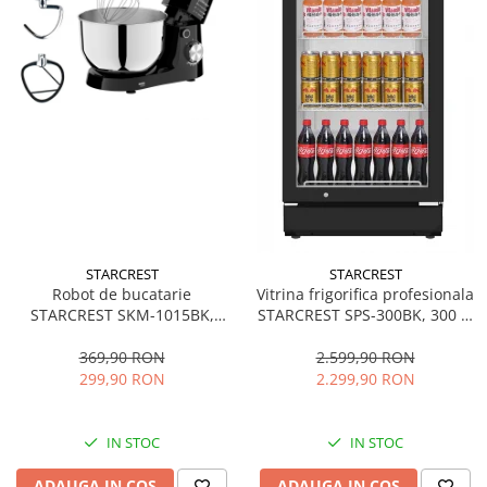
STARCREST
STARCREST
Robot de bucatarie
Vitrina frigorifica profesionala
STARCREST SKM-1015BK,
STARCREST SPS-300BK, 300 L,
1500 W, Bol 4.5 L Inox, 5
Termostat reglabil, Iluminare
Accesorii, 10 Viteze + Pulse,
LED, H 169.5 cm, Negru
369,90 RON
2.599,90 RON
Negru
299,90 RON
2.299,90 RON
IN STOC
IN STOC
ADAUGA IN COS
ADAUGA IN COS