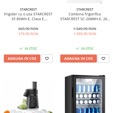
personala
Uscatoare de par
STARCREST
STARCREST
Frigider cu o usa STARCREST
Combina frigorifica
Obiecte sanitare
SF-85WH-E, Clasa E,
STARCREST SC-268WH-E, 268
Accesorii
Capacitate 85L, Iluminare
L, Clasa E, Less Frost,
interioara, Compartiment
Termostat reglabil, Iluminare
669,90 RON
1.549,90 RON
Alte obiecte sanitare
gheata, H 82 cm, Alb
LED, Picioare ajustabile, Usi
579,90 RON
1.099,90 RON
reversibile, H 178 cm, Alb
Resigilate
IN STOC
IN STOC
ADAUGA IN COS
ADAUGA IN COS