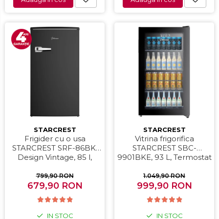
STARCREST
STARCREST
Frigider cu o usa
Vitrina frigorifica
STARCREST SRF-86BK,
STARCREST SBC-
Design Vintage, 85 l,
9901BKE, 93 L, Termostat
Clasa E, Iluminare
reglabil, Iluminare LED,
interioara, H 84 cm,
Usa sticla, H 84.5 cm,
799,90 RON
1.049,90 RON
679,90 RON
Negru
999,90 RON
Negru
IN STOC
IN STOC