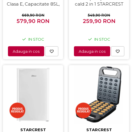
Clasa E, Capacitate 85L,
cald 2 in 1 STARCREST
Iluminare interioara,
SHS-1300PK, 1300 W,
Compartiment gheata, H
Uscare si indreptare,
669,90 RON
549,90 RON
579,90 RON
82 cm, Alb
Afisaj LCD, Tehnologie cu
259,90 RON
ioni negativi, 5 Moduri de
temperatura, 3 Viteze,
Roz
IN STOC
IN STOC
Adauga in cos
Adauga in cos
STARCREST
STARCREST