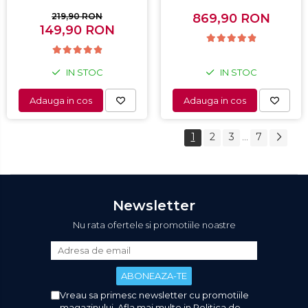
Termostat 80 - 200 °C, 8
Capacitate 198L, Sistem
programe predefinite,
convertibil - functie
219,90 RON
869,90 RON
149,90 RON
Alb
frigider, Termostat
reglabil, Alb
IN STOC
IN STOC
Adauga in cos
Adauga in cos
1
2
3
7
...
Newsletter
Nu rata ofertele si promotiile noastre
Vreau sa primesc newsletter cu promotiile
magazinului. Afla mai multe in
Politica de