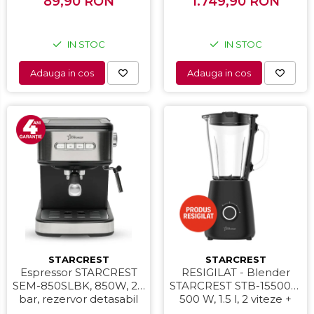
Suprafata de gatire 23 x
89,90 RON
1.749,90 RON
Negru
14 cm, Negru
IN STOC
IN STOC
Adauga in cos
Adauga in cos
STARCREST
STARCREST
Espressor STARCREST
RESIGILAT - Blender
SEM-850SLBK, 850W, 20
STARCREST STB-15500B,
bar, rezervor detasabil
500 W, 1.5 l, 2 viteze +
1.5L, dispozitiv spumare,
functie Pulse, Negru