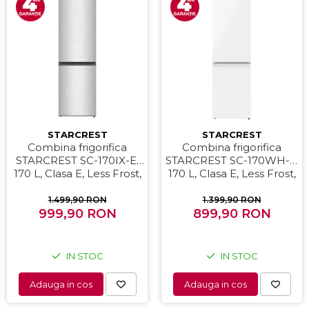
STARCREST
STARCREST
Combina frigorifica
Combina frigorifica
STARCREST SC-170IX-E,
STARCREST SC-170WH-E,
170 L, Clasa E, Less Frost,
170 L, Clasa E, Less Frost,
Termostat reglabil,
Termostat reglabil,
Iluminare LED, Suprafata
Iluminare LED, Picioare
1.499,90 RON
1.399,90 RON
Inox antiamprenta,
999,90 RON
ajustabile, Usi reversibile,
899,90 RON
Picioare ajustabile, Usi
H 151.8 cm, Alb
reversibile, H 151.8 cm,
Inox
IN STOC
IN STOC
Adauga in cos
Adauga in cos