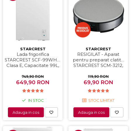
STARCREST
STARCREST
Lada frigorifica
RESIGILAT - Aparat
STARCREST SCF-99WHE,
pentru preparat clatite
Clasa E, Capacitate 99L,
STARCREST SCM-3212,
Sistem convertibil -
1200W, Placa cu invelis
functie frigider,
ceramic antiaderent, 30
749,90 RON
119,90 RON
Termostat reglabil, Alb
649,90 RON
cm, Inox / Negru
69,90 RON
IN STOC
STOC LIMITAT
Adauga in cos
Adauga in cos