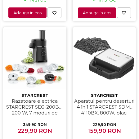
Adauga in cos
Adauga in cos
STARCREST
STARCREST
Aparatul pentru deserturi
Razatoare electrica
4 în 1 STARCREST SDM-
STARCREST SEG-200BK,
4110BX, 800W, placi
200 W, 7 moduri de
detasabile cu invelis
taiere, Negru
ceramic pentru vafe,
229,90 RON
349,90 RON
nuci, gogosi si smile
159,90 RON
229,90 RON
sandwich, negru