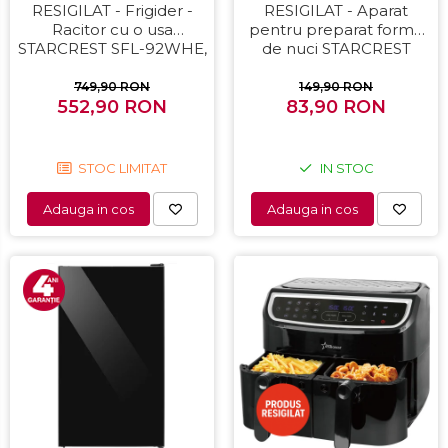
RESIGILAT - Frigider -
RESIGILAT - Aparat
Racitor cu o usa
pentru preparat forme
STARCREST SFL-92WHE,
de nuci STARCREST
Clasa E, Capacitate 92L,
SNM-4024BX, 24 forme,
Iluminare interioara,H 83
1400W, Indicator luminos,
749,90 RON
149,90 RON
552,90 RON
cm, Alb
Placi antiaderente,
83,90 RON
Negru/Inox
STOC LIMITAT
IN STOC
Adauga in cos
Adauga in cos