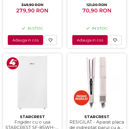
filtru dublu din inox,
349,90 RON
121,00 RON
279,90 RON
Negru/Inox
70,90 RON
IN STOC
IN STOC
Adauga in cos
Adauga in cos
STARCREST
STARCREST
Frigider cu o usa
RESIGILAT - Aparat placa
STARCREST SF-85WH-E,
de indreptat parul cu aer