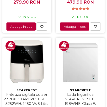
Interfata digitala, Negru
279,90 RON
479,90 RON
IN STOC
IN STOC
Adauga in cos
Adauga in cos
STARCREST
STARCREST
Friteuza digitala cu aer
Lada frigorifica
cald XL STARCREST SFR-
STARCREST SCF-
5252WH, 1450 W, 5 Litri,
198WHE, Clasa E,