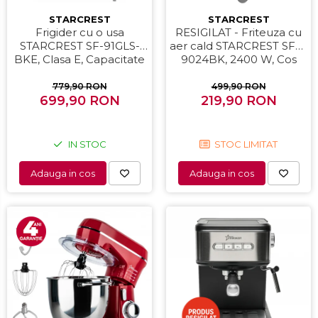
STARCREST
STARCREST
Frigider cu o usa
RESIGILAT - Friteuza cu
STARCREST SF-91GLS-
aer cald STARCREST SFR-
BKE, Clasa E, Capacitate
9024BK, 2400 W, Cos
91L, Iluminare interioara,
Dublu, 9 litri, Termostat
H 83 cm, Sticla Neagra
80 - 200 °C, 12 programe,
779,90 RON
499,90 RON
699,90 RON
219,90 RON
Negru
IN STOC
STOC LIMITAT
Adauga in cos
Adauga in cos