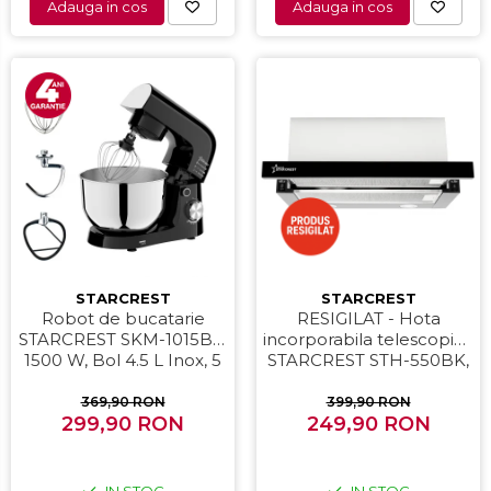
Adauga in cos
Adauga in cos
STARCREST
STARCREST
Robot de bucatarie
RESIGILAT - Hota
STARCREST SKM-1015BK,
incorporabila telescopica
1500 W, Bol 4.5 L Inox, 5
STARCREST STH-550BK,
Accesorii, 10 Viteze +
Putere de absorbtie 550
Pulse, Negru
m3/h, 1 Motor, 2 Trepte
369,90 RON
399,90 RON
299,90 RON
putere, 60 cm, Negru
249,90 RON
IN STOC
IN STOC