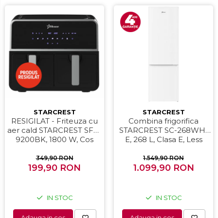
STARCREST
STARCREST
RESIGILAT - Friteuza cu
Combina frigorifica
aer cald STARCREST SFR-
STARCREST SC-268WH-
9200BK, 1800 W, Cos
E, 268 L, Clasa E, Less
Dublu, 9 litri, Termostat
Frost, Termostat reglabil,
80 - 200 °C, 8 programe
Iluminare LED, Picioare
349,90 RON
1.549,90 RON
predefinite, Negru
199,90 RON
ajustabile, Usi reversibile,
1.099,90 RON
H 178 cm, Alb
IN STOC
IN STOC
Adauga in cos
Adauga in cos