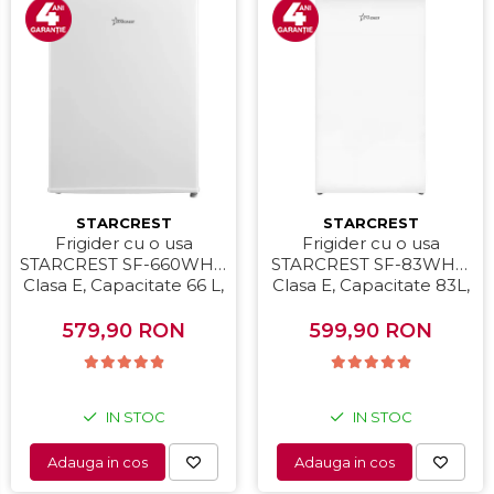
STARCREST
STARCREST
Frigider cu o usa
Frigider cu o usa
STARCREST SF-660WHT,
STARCREST SF-83WHE,
Clasa E, Capacitate 66 L,
Clasa E, Capacitate 83L,
H 63 cm, Alb
Iluminare interioara,
Compartiment gheata, H
579,90 RON
599,90 RON
85 cm, Alb
IN STOC
IN STOC
Adauga in cos
Adauga in cos