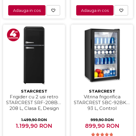
Adauga in cos
Adauga in cos
STARCREST
STARCREST
Frigider cu 2 usi retro
Vitrina frigorifica
STARCREST SRF-208BK,
STARCREST SBC-92BKE,
208 L, Clasa E, Design
93 L, Control
Vintage, Iluminare LED,
temperatura, Usa sticla,
Termostat Reglabil, H 147
H 83.2 cm, Negru
1.499,90 RON
999,90 RON
1.199,90 RON
cm, Negru
899,90 RON