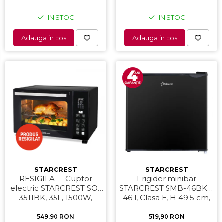
IN STOC
IN STOC
Adauga in cos
Adauga in cos
STARCREST
STARCREST
RESIGILAT - Cuptor
Frigider minibar
electric STARCREST SO-
STARCREST SMB-46BKE,
3511BK, 35L, 1500W,
46 l, Clasa E, H 49.5 cm,
Rotisor, Convectie, 12
Negru
Programe predefinite,
549,90 RON
519,90 RON