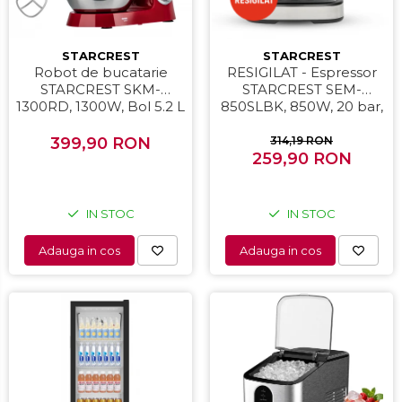
STARCREST
STARCREST
Robot de bucatarie
RESIGILAT - Espressor
STARCREST SKM-
STARCREST SEM-
1300RD, 1300W, Bol 5.2 L
850SLBK, 850W, 20 bar,
Inox, 4 Accesorii, 10
rezervor detasabil 1.5L,
Viteze + Pulse, Angrenaje
dispozitiv spumare, filtru
399,90 RON
314,19 RON
metalice, Rosu
259,90 RON
dublu din inox,
Negru/Inox
IN STOC
IN STOC
Adauga in cos
Adauga in cos