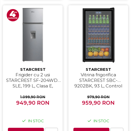
STARCREST
STARCREST
Frigider cu 2 usi
Vitrina frigorifica
STARCREST SF-204WD-
STARCREST SBC-
SLE, 199 L, Clasa E,
9202BK, 93 L, Control
Dozator Apa, Iluminare
temperatura, Usa sticla,
LED, Termostat Ajustabil,
H 83.2 cm, Negru
1.099,90 RON
979,90 RON
Usi reversibile, H 143 cm,
949,90 RON
959,90 RON
Argintiu
IN STOC
IN STOC