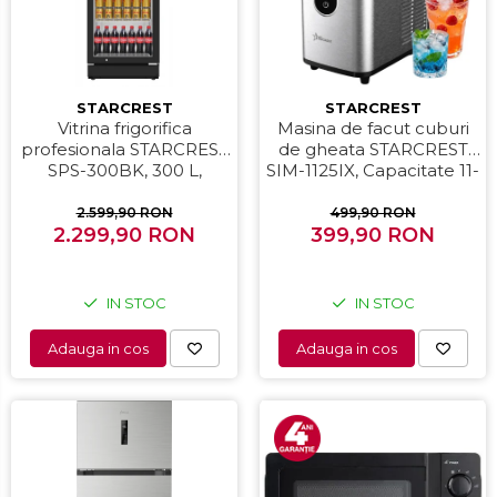
STARCREST
STARCREST
Vitrina frigorifica
Masina de facut cuburi
profesionala STARCREST
de gheata STARCREST
SPS-300BK, 300 L,
SIM-1125IX, Capacitate 11-
Termostat reglabil,
12Kg/24h, Cos gheata
Iluminare LED, H 169.5
detasabil, Rezervor apa
2.599,90 RON
499,90 RON
2.299,90 RON
cm, Negru
399,90 RON
0.8 l, Inox
IN STOC
IN STOC
Adauga in cos
Adauga in cos