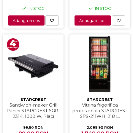
IN STOC
IN STOC
Adauga in cos
Adauga in cos
STARCREST
STARCREST
Sandwich-maker Grill
Vitrina frigorifica
Panini STARCREST SGR-
profesionala STARCREST
2314, 1000 W, Placi
SPS-211WH, 218 L,
nonaderente,
Termostat reglabil,
Deschidere 180°,
Iluminare LED, H 141 cm,
99,90 RON
2.099,90 RON