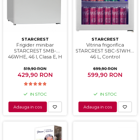
Periute de dinti electrice
Pile electrice
Placi de indreptat parul
STARCREST
STARCREST
Plite
Frigider minibar
Vitrina frigorifica
STARCREST SMB-
STARCREST SBC-51WHE,
Preparare alimente
46WHE, 46 l, Clasa E, H
46 L, Control
Masini de tocat
49.5 cm, Alb
temperatura, Usa sticla,
H 48.8 cm, Alb
519,90 RON
699,90 RON
Preparare ceai si cafea
429,90 RON
599,90 RON
Aparate de spumat lapte
Espressoare
IN STOC
IN STOC
Preparare desert
Adauga in cos
Adauga in cos
accesori inghetata
Aparate de facut inghetata
Preparare paine
Masini de facut paine