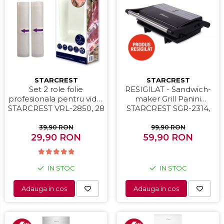
Prajitoare de paine
Storcatoare
Storcatoare
Tigai
STARCREST
STARCREST
Set 2 role folie
RESIGILAT - Sandwich-
profesionala pentru vidat
maker Grill Panini
STARCREST VRL-2850, 28
STARCREST SGR-2314,
x 500 cm, rezistente,
1000 W, Placi
reutilizabile, sous vide,
nonaderente,
39,90 RON
99,90 RON
lavabile in masina de
29,90 RON
Deschidere 180°,
59,90 RON
spalat, fara BPA,
Suprafata de gatire 23 x
transparent
14 cm, Negru
IN STOC
IN STOC
Adauga in cos
Adauga in cos