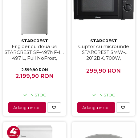
STARCREST
STARCREST
Frigider cu doua usi
Cuptor cu microunde
STARCREST SF-497NF-IX,
STARCREST SMW-
497 L, Full NoFrost,
2012BK, 700W,
Compresor Inverter,
Capacitate 20 L, Control
Clasa E, Display, Functie
mecanic, 6 Trepte de
2.599,90 RON
299,90 RON
super racire, Blocare
2.199,90 RON
putere, Negru
acces copii, H 175 cm,
Inox
IN STOC
IN STOC
Adauga in cos
Adauga in cos