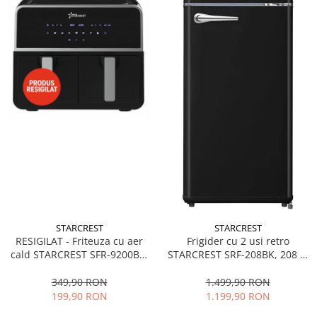
STARCREST
STARCREST
RESIGILAT - Friteuza cu aer
Frigider cu 2 usi retro
cald STARCREST SFR-9200BK,
STARCREST SRF-208BK, 208 L,
1800 W, Cos Dublu, 9 litri,
Clasa E, Design Vintage,
Termostat 80 - 200 °C, 8
Iluminare LED, Termostat
349,90 RON
1.499,90 RON
programe predefinite, Negru
Reglabil, H 147 cm, Negru
199,90 RON
1.199,90 RON