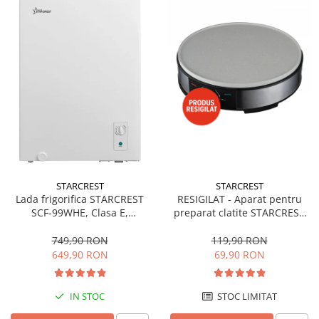
STARCREST
STARCREST
Lada frigorifica STARCREST
RESIGILAT - Aparat pentru
SCF-99WHE, Clasa E,
preparat clatite STARCREST
Capacitate 99L, Sistem
SCM-3212, 1200W, Placa cu
convertibil - functie frigider,
invelis ceramic antiaderent,
749,90 RON
119,90 RON
Termostat reglabil, Alb
30 cm, Inox / Negru
649,90 RON
69,90 RON
IN STOC
STOC LIMITAT