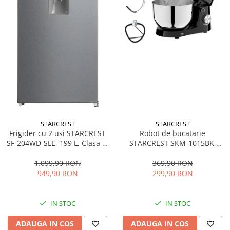
STARCREST
STARCREST
Frigider cu 2 usi STARCREST
Robot de bucatarie
SF-204WD-SLE, 199 L, Clasa E,
STARCREST SKM-1015BK,
Dozator Apa, Iluminare LED,
1500 W, Bol 4.5 L Inox, 5
Termostat Ajustabil, Usi
Accesorii, 10 Viteze + Pulse,
1.099,90 RON
369,90 RON
reversibile, H 143 cm, Argintiu
Negru
949,90 RON
299,90 RON
IN STOC
IN STOC
ADAUGA IN COS
ADAUGA IN COS