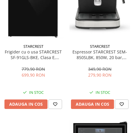
STARCREST
STARCREST
Espressor STARCREST SEM-
Frigider cu o usa STARCREST
850SLBK, 850W, 20 bar,
SF-91GLS-BKE, Clasa E,
rezervor detasabil 1.5L,
Capacitate 91L, Iluminare
dispozitiv spumare, filtru
interioara, H 83 cm, Sticla
349,90 RON
779,90 RON
dublu din inox, Negru/Inox
Neagra
279,90 RON
699,90 RON
IN STOC
IN STOC
ADAUGA IN COS
ADAUGA IN COS