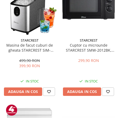
STARCREST
STARCREST
Masina de facut cuburi de
Cuptor cu microunde
gheata STARCREST SIM-
STARCREST SMW-2012BK,
1125IX, Capacitate 11-
700W, Capacitate 20 L, Control
12Kg/24h, Cos gheata
mecanic, 6 Trepte de putere,
499,90 RON
299,90 RON
detasabil, Rezervor apa 0.8 l,
Negru
399,90 RON
Inox
IN STOC
IN STOC
ADAUGA IN COS
ADAUGA IN COS