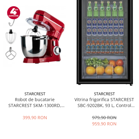
STARCREST
STARCREST
Robot de bucatarie
Vitrina frigorifica STARCREST
STARCREST SKM-1300RD,
SBC-9202BK, 93 L, Control
1300W, Bol 5.2 L Inox, 4
temperatura, Usa sticla, H
Accesorii, 10 Viteze + Pulse,
83.2 cm, Negru
399,90 RON
979,90 RON
Angrenaje metalice, Rosu
959,90 RON