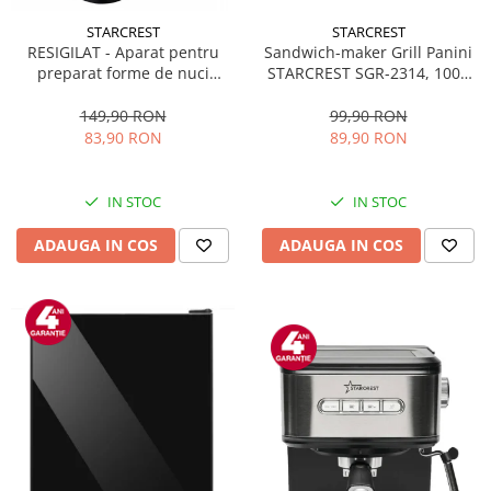
STARCREST
STARCREST
Sandwich-maker Grill Panini
RESIGILAT - Aparat pentru
STARCREST SGR-2314, 1000
preparat forme de nuci
W, Placi nonaderente,
STARCREST SNM-4024BX, 24
Deschidere 180°, Suprafata
forme, 1400W, Indicator
99,90 RON
149,90 RON
de gatire 23 x 14 cm, Negru
luminos, Placi antiaderente,
89,90 RON
83,90 RON
Negru/Inox
IN STOC
IN STOC
ADAUGA IN COS
ADAUGA IN COS