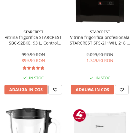
STARCREST
STARCREST
Vitrina frigorifica STARCREST
Vitrina frigorifica profesionala
SBC-92BKE, 93 L, Control
STARCREST SPS-211WH, 218 L,
temperatura, Usa sticla, H
Termostat reglabil, Iluminare
83.2 cm, Negru
LED, H 141 cm, Negru
999,90 RON
2.099,90 RON
899,90 RON
1.749,90 RON
IN STOC
IN STOC
ADAUGA IN COS
ADAUGA IN COS