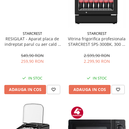
STARCREST
STARCREST
RESIGILAT - Aparat placa de
Vitrina frigorifica profesionala
indreptat parul cu aer cald 2
STARCREST SPS-300BK, 300 L,
in 1 STARCREST SHS-1300PK,
Termostat reglabil, Iluminare
1300 W, Uscare si indreptare,
LED, H 169.5 cm, Negru
549,90 RON
2.599,90 RON
Afisaj LCD, Tehnologie cu ioni
259,90 RON
2.299,90 RON
negativi, 5 Moduri de
temperatura, 3 Viteze, Roz
IN STOC
IN STOC
ADAUGA IN COS
ADAUGA IN COS