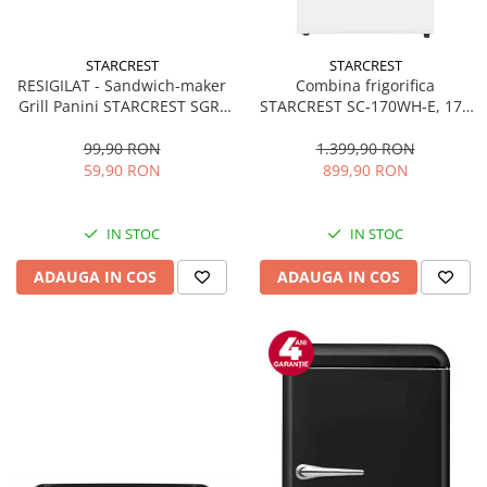
STARCREST
STARCREST
RESIGILAT - Sandwich-maker
Combina frigorifica
Grill Panini STARCREST SGR-
STARCREST SC-170WH-E, 170
2314, 1000 W, Placi
L, Clasa E, Less Frost,
nonaderente, Deschidere
Termostat reglabil, Iluminare
99,90 RON
1.399,90 RON
180°, Suprafata de gatire 23 x
LED, Picioare ajustabile, Usi
59,90 RON
899,90 RON
14 cm, Negru
reversibile, H 151.8 cm, Alb
IN STOC
IN STOC
ADAUGA IN COS
ADAUGA IN COS