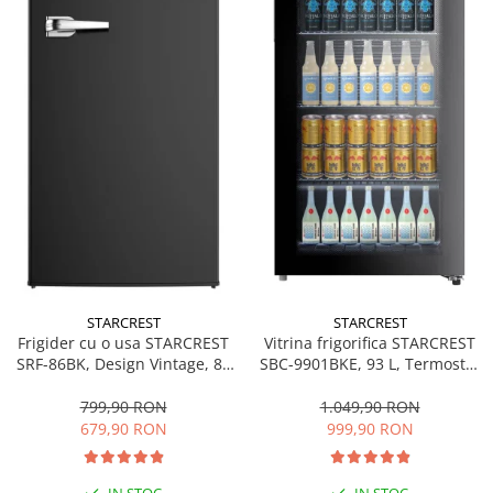
STARCREST
STARCREST
Frigider cu o usa STARCREST
Vitrina frigorifica STARCREST
SRF-86BK, Design Vintage, 85
SBC-9901BKE, 93 L, Termostat
l, Clasa E, Iluminare
reglabil, Iluminare LED, Usa
interioara, H 84 cm, Negru
sticla, H 84.5 cm, Negru
799,90 RON
1.049,90 RON
679,90 RON
999,90 RON