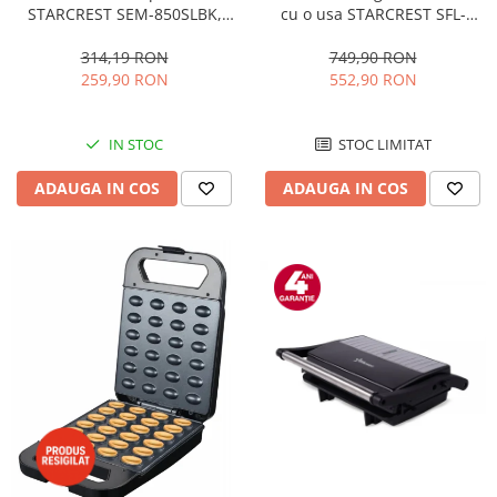
STARCREST SEM-850SLBK,
cu o usa STARCREST SFL-
850W, 20 bar, rezervor
92WHE, Clasa E, Capacitate
detasabil 1.5L, dispozitiv
92L, Iluminare interioara,H 83
314,19 RON
749,90 RON
spumare, filtru dublu din
cm, Alb
259,90 RON
552,90 RON
inox, Negru/Inox
IN STOC
STOC LIMITAT
ADAUGA IN COS
ADAUGA IN COS