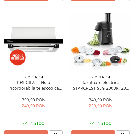
STARCREST
STARCREST
RESIGILAT - Hota
Razatoare electrica
incorporabila telescopica
STARCREST SEG-200BK, 200
STARCREST STH-550BK,
W, 7 moduri de taiere, Negru
Putere de absorbtie 550 m3/h,
399,90 RON
349,90 RON
1 Motor, 2 Trepte putere, 60
249,90 RON
229,90 RON
cm, Negru
IN STOC
IN STOC