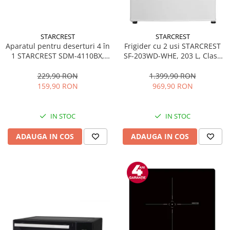
STARCREST
STARCREST
Aparatul pentru deserturi 4 în
Frigider cu 2 usi STARCREST
1 STARCREST SDM-4110BX,
SF-203WD-WHE, 203 L, Clasa
800W, placi detasabile cu
E, Dozator Apa, Iluminare LED,
invelis ceramic pentru vafe,
Termostat Ajustabil, Usi
229,90 RON
1.399,90 RON
nuci, gogosi si smile
reversibile, H 145 cm, Alb
159,90 RON
969,90 RON
sandwich, negru
IN STOC
IN STOC
ADAUGA IN COS
ADAUGA IN COS