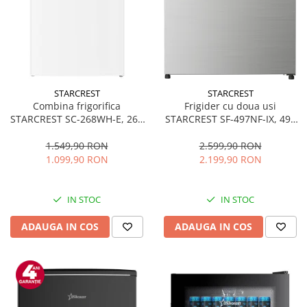
STARCREST
STARCREST
Combina frigorifica
Frigider cu doua usi
STARCREST SC-268WH-E, 268
STARCREST SF-497NF-IX, 497
L, Clasa E, Less Frost,
L, Full NoFrost, Compresor
Termostat reglabil, Iluminare
Inverter, Clasa E, Display,
1.549,90 RON
2.599,90 RON
LED, Picioare ajustabile, Usi
Functie super racire, Blocare
1.099,90 RON
2.199,90 RON
reversibile, H 178 cm, Alb
acces copii, H 175 cm, Inox
IN STOC
IN STOC
ADAUGA IN COS
ADAUGA IN COS