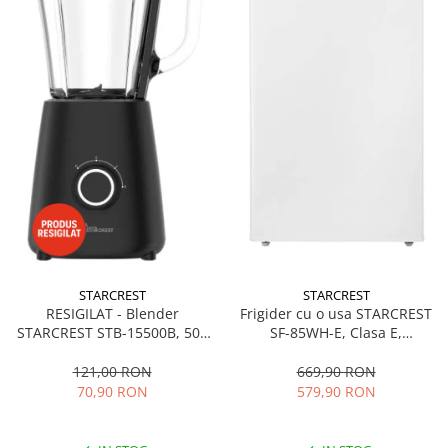
STARCREST
STARCREST
RESIGILAT - Blender
Frigider cu o usa STARCREST
STARCREST STB-15500B, 500
SF-85WH-E, Clasa E,
W, 1.5 l, 2 viteze + functie
Capacitate 85L, Iluminare
Pulse, Negru
interioara, Compartiment
121,00 RON
669,90 RON
gheata, H 82 cm, Alb
70,90 RON
579,90 RON