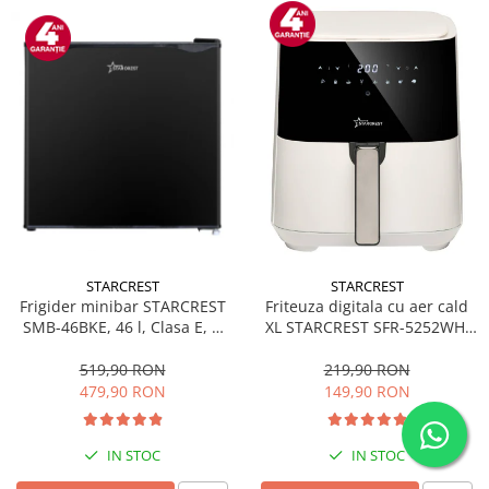
STARCREST
STARCREST
Frigider minibar STARCREST
Friteuza digitala cu aer cald
SMB-46BKE, 46 l, Clasa E, H
XL STARCREST SFR-5252WH,
49.5 cm, Negru
1450 W, 5 Litri, Termostat 80 -
200 °C, 8 programe
519,90 RON
219,90 RON
predefinite, Alb
479,90 RON
149,90 RON
IN STOC
IN STOC