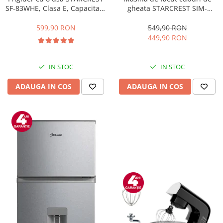
gheata STARCREST SIM-
SF-83WHE, Clasa E, Capacitate
1201IX, Capacitate 12Kg/24h,
83L, Iluminare interioara,
Doua dimensiuni pentru
Compartiment gheata, H 85
549,90 RON
599,90 RON
cuburi, Rezervor apa 1.3 l,
cm, Alb
449,90 RON
Inox
IN STOC
IN STOC
ADAUGA IN COS
ADAUGA IN COS