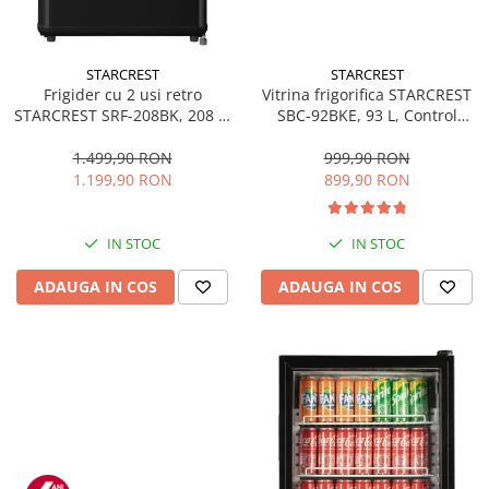
STARCREST
STARCREST
Frigider cu 2 usi retro
Vitrina frigorifica STARCREST
STARCREST SRF-208BK, 208 L,
SBC-92BKE, 93 L, Control
Clasa E, Design Vintage,
temperatura, Usa sticla, H
Iluminare LED, Termostat
83.2 cm, Negru
1.499,90 RON
999,90 RON
Reglabil, H 147 cm, Negru
1.199,90 RON
899,90 RON
IN STOC
IN STOC
ADAUGA IN COS
ADAUGA IN COS