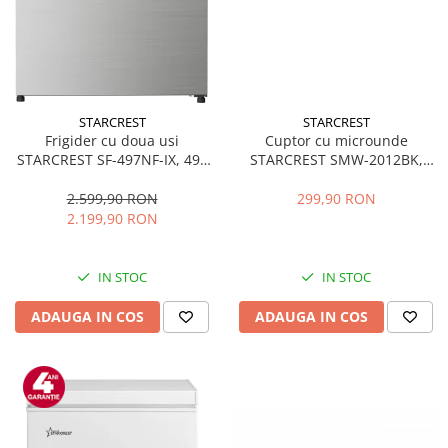
STARCREST
STARCREST
Frigider cu doua usi
Cuptor cu microunde
STARCREST SF-497NF-IX, 497
STARCREST SMW-2012BK,
L, Full NoFrost, Compresor
700W, Capacitate 20 L, Control
Inverter, Clasa E, Display,
mecanic, 6 Trepte de putere,
2.599,90 RON
299,90 RON
Functie super racire, Blocare
Negru
2.199,90 RON
acces copii, H 175 cm, Inox
IN STOC
IN STOC
ADAUGA IN COS
ADAUGA IN COS