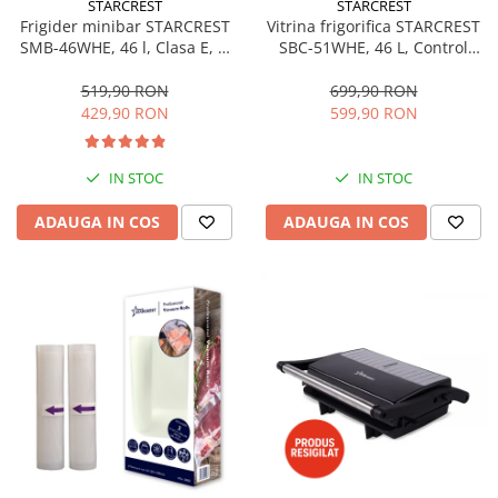
STARCREST
STARCREST
Aspiratoare
Frigider minibar STARCREST
Vitrina frigorifica STARCREST
SMB-46WHE, 46 l, Clasa E, H
SBC-51WHE, 46 L, Control
Mopuri electrice cu abur
49.5 cm, Alb
temperatura, Usa sticla, H
Ingrijire personala
48.8 cm, Alb
519,90 RON
699,90 RON
429,90 RON
599,90 RON
Cantare corporale
Ingrijire tesaturi
Statii de calcat
IN STOC
IN STOC
Masini de cusut
ADAUGA IN COS
ADAUGA IN COS
Ondulatoare
Perii de par electrice
Periute de dinti electrice
Pile electrice
Placi de indreptat parul
Plite
Preparare alimente
Masini de tocat