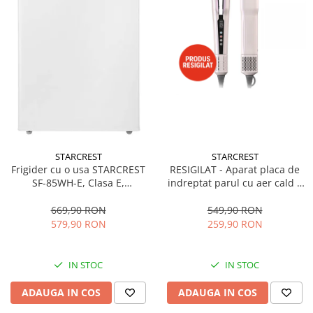
STARCREST
STARCREST
Frigider cu o usa STARCREST
RESIGILAT - Aparat placa de
SF-85WH-E, Clasa E,
indreptat parul cu aer cald 2
Capacitate 85L, Iluminare
in 1 STARCREST SHS-1300PK,
interioara, Compartiment
1300 W, Uscare si indreptare,
669,90 RON
549,90 RON
gheata, H 82 cm, Alb
Afisaj LCD, Tehnologie cu ioni
579,90 RON
259,90 RON
negativi, 5 Moduri de
temperatura, 3 Viteze, Roz
IN STOC
IN STOC
ADAUGA IN COS
ADAUGA IN COS