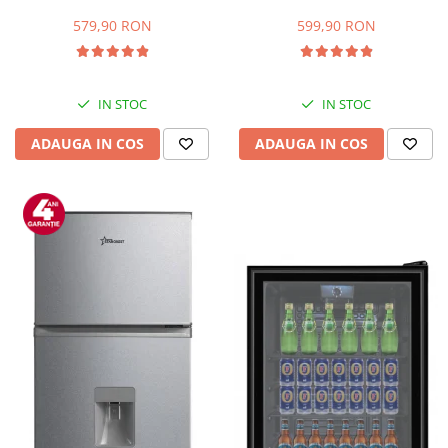
Capacitate 66 L, H 63 cm, Alb
83L, Iluminare interioara,
Compartiment gheata, H 85
579,90 RON
599,90 RON
cm, Alb
IN STOC
IN STOC
ADAUGA IN COS
ADAUGA IN COS