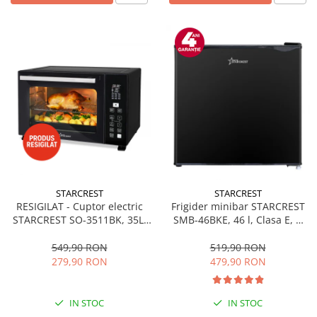
STARCREST
STARCREST
RESIGILAT - Cuptor electric
Frigider minibar STARCREST
STARCREST SO-3511BK, 35L,
SMB-46BKE, 46 l, Clasa E, H
1500W, Rotisor, Convectie, 12
49.5 cm, Negru
Programe predefinite,
549,90 RON
519,90 RON
Interfata digitala, Negru
279,90 RON
479,90 RON
IN STOC
IN STOC