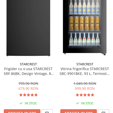
Bucatarie & Servire
Cutite & seturi
Iluminat & electrice
Prelungitoare
Sport & Activitati in aer liber
Cutii frigorifice
Climatizare & incalzire
Accesorii aparate climatizare
Aeroterme
STARCREST
STARCREST
Frigider cu o usa STARCREST
Vitrina frigorifica STARCREST
Aparate de spalat cu presiune
SRF-86BK, Design Vintage, 85
SBC-9901BKE, 93 L, Termostat
l, Clasa E, Iluminare
reglabil, Iluminare LED, Usa
Calorifere electrice
interioara, H 84 cm, Negru
sticla, H 84.5 cm, Negru
799,90 RON
1.049,90 RON
Climatizare
679,90 RON
999,90 RON
Purificatoare
Ingrijire personala
IN STOC
IN STOC
Aparate & Accesorii ingrijire