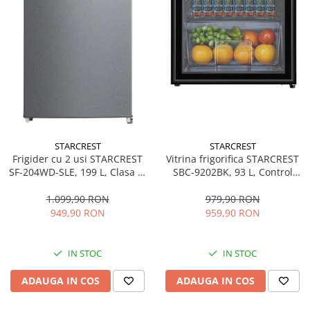
STARCREST
STARCREST
Frigider cu 2 usi STARCREST
Vitrina frigorifica STARCREST
SF-204WD-SLE, 199 L, Clasa E,
SBC-9202BK, 93 L, Control
Dozator Apa, Iluminare LED,
temperatura, Usa sticla, H
Termostat Ajustabil, Usi
83.2 cm, Negru
1.099,90 RON
979,90 RON
reversibile, H 143 cm, Argintiu
949,90 RON
959,90 RON
IN STOC
IN STOC
ADAUGA IN COS
ADAUGA IN COS