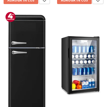
ADAUGA IN COS
ADAUGA IN COS
personala
Uscatoare de par
Obiecte sanitare
Accesorii
Alte obiecte sanitare
Resigilate