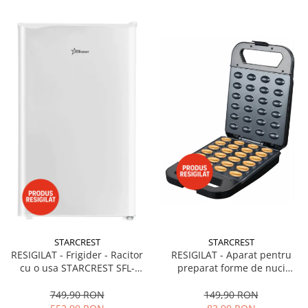
STARCREST
STARCREST
RESIGILAT - Frigider - Racitor
RESIGILAT - Aparat pentru
cu o usa STARCREST SFL-
preparat forme de nuci
92WHE, Clasa E, Capacitate
STARCREST SNM-4024BX, 24
92L, Iluminare interioara,H 83
forme, 1400W, Indicator
749,90 RON
149,90 RON
cm, Alb
luminos, Placi antiaderente,