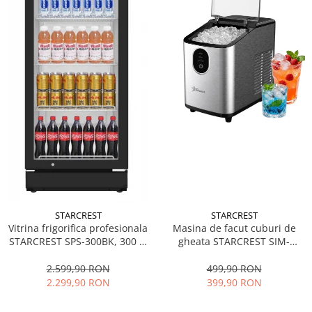
STARCREST
STARCREST
Vitrina frigorifica profesionala
Masina de facut cuburi de
STARCREST SPS-300BK, 300 L,
gheata STARCREST SIM-
Termostat reglabil, Iluminare
1125IX, Capacitate 11-
LED, H 169.5 cm, Negru
12Kg/24h, Cos gheata
2.599,90 RON
499,90 RON
detasabil, Rezervor apa 0.8 l,
2.299,90 RON
399,90 RON
Inox