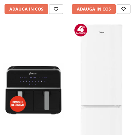
Camere auto
ADAUGA IN COS
ADAUGA IN COS
Baterii
Baterii portabile
Boxe portabile
Camere video & sport
Camere video sport
Caști
Console & Jocuri
Accesorii console & PC
Birouri gaming
Console Hardware
Ochelari VR Gaming
Scaune gaming
Console Jocuri
Home Cinema & Audio