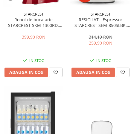
STARCREST
STARCREST
Robot de bucatarie
RESIGILAT - Espressor
STARCREST SKM-1300RD,
STARCREST SEM-850SLBK,
1300W, Bol 5.2 L Inox, 4
850W, 20 bar, rezervor
Accesorii, 10 Viteze + Pulse,
detasabil 1.5L, dispozitiv
399,90 RON
314,19 RON
Angrenaje metalice, Rosu
spumare, filtru dublu din
259,90 RON
inox, Negru/Inox
IN STOC
IN STOC
ADAUGA IN COS
ADAUGA IN COS