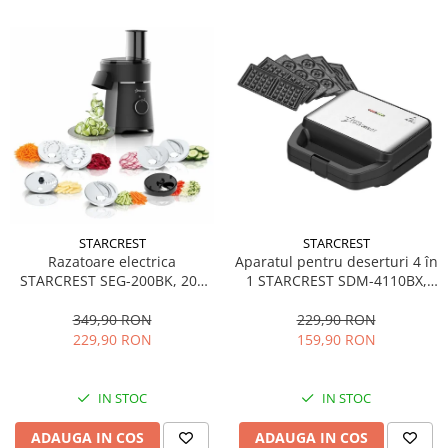
STARCREST
STARCREST
Aparatul pentru deserturi 4 în
Razatoare electrica
1 STARCREST SDM-4110BX,
STARCREST SEG-200BK, 200
800W, placi detasabile cu
W, 7 moduri de taiere, Negru
invelis ceramic pentru vafe,
229,90 RON
349,90 RON
nuci, gogosi si smile
159,90 RON
229,90 RON
sandwich, negru
IN STOC
IN STOC
ADAUGA IN COS
ADAUGA IN COS