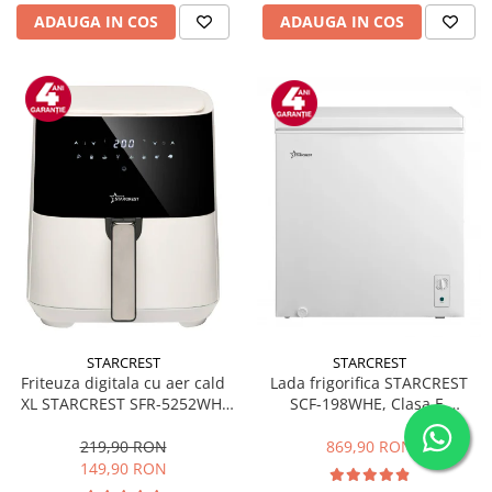
ADAUGA IN COS
ADAUGA IN COS
STARCREST
STARCREST
Friteuza digitala cu aer cald
Lada frigorifica STARCREST
XL STARCREST SFR-5252WH,
SCF-198WHE, Clasa E,
1450 W, 5 Litri, Termostat 80 -
Capacitate 198L, Sistem
200 °C, 8 programe
convertibil - functie frigider,
219,90 RON
869,90 RON
predefinite, Alb
Termostat reglabil, Alb
149,90 RON