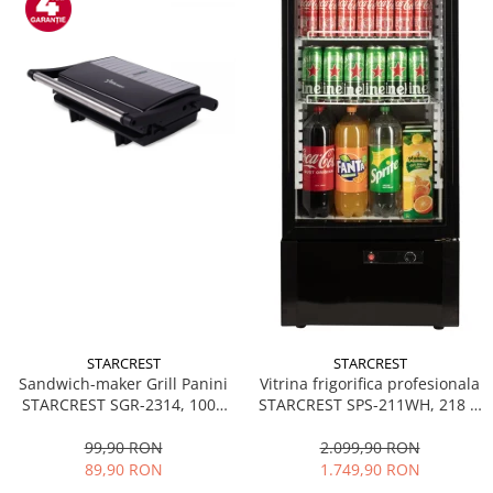
STARCREST
STARCREST
Sandwich-maker Grill Panini
Vitrina frigorifica profesionala
STARCREST SGR-2314, 1000
STARCREST SPS-211WH, 218 L,
W, Placi nonaderente,
Termostat reglabil, Iluminare
Deschidere 180°, Suprafata
LED, H 141 cm, Negru
99,90 RON
2.099,90 RON
de gatire 23 x 14 cm, Negru
89,90 RON
1.749,90 RON