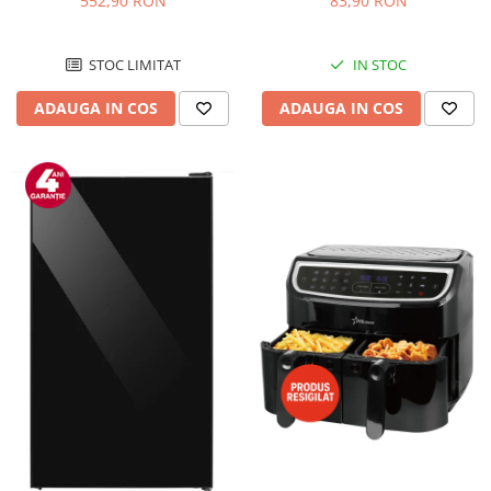
552,90 RON
83,90 RON
Negru/Inox
STOC LIMITAT
IN STOC
ADAUGA IN COS
ADAUGA IN COS