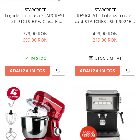
STARCREST
STARCREST
RESIGILAT - Friteuza cu aer
Frigider cu o usa STARCREST
cald STARCREST SFR-9024BK,
SF-91GLS-BKE, Clasa E,
2400 W, Cos Dublu, 9 litri,
Capacitate 91L, Iluminare
Termostat 80 - 200 °C, 12
interioara, H 83 cm, Sticla
499,90 RON
779,90 RON
programe, Negru
Neagra
219,90 RON
699,90 RON
STOC LIMITAT
IN STOC
ADAUGA IN COS
ADAUGA IN COS