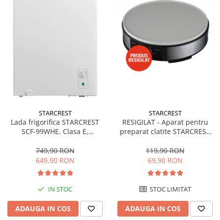
STARCREST
STARCREST
Lada frigorifica STARCREST
RESIGILAT - Aparat pentru
SCF-99WHE, Clasa E,
preparat clatite STARCREST
Capacitate 99L, Sistem
SCM-3212, 1200W, Placa cu
convertibil - functie frigider,
invelis ceramic antiaderent,
749,90 RON
119,90 RON
Termostat reglabil, Alb
30 cm, Inox / Negru
649,90 RON
69,90 RON
IN STOC
STOC LIMITAT
ADAUGA IN COS
ADAUGA IN COS