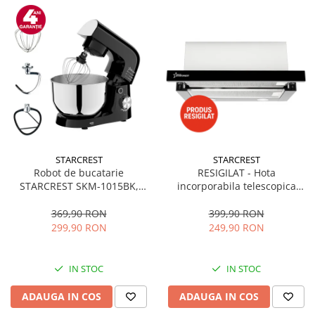
STARCREST
STARCREST
Robot de bucatarie
RESIGILAT - Hota
STARCREST SKM-1015BK,
incorporabila telescopica
1500 W, Bol 4.5 L Inox, 5
STARCREST STH-550BK,
Accesorii, 10 Viteze + Pulse,
Putere de absorbtie 550 m3/h,
369,90 RON
399,90 RON
Negru
1 Motor, 2 Trepte putere, 60
299,90 RON
249,90 RON
cm, Negru
IN STOC
IN STOC
ADAUGA IN COS
ADAUGA IN COS