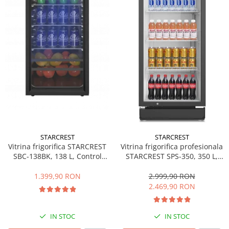
Side by side
Cuptoare cu microunde
Cuptoare cu microunde
Hote
Hote de bucatarie
Incorporabile
Aparate frigorifice incorporabile
Cuptoare cu microunde
incorporabile
Hote incorporabile
STARCREST
STARCREST
Plite incorporabile
Vitrina frigorifica STARCREST
Vitrina frigorifica profesionala
Masini spalat vase
SBC-138BK, 138 L, Control
STARCREST SPS-350, 350 L,
temperatura, Usa sticla, H 125
Termostat reglabil, Iluminare
Masini de spalat vase incorporabile
cm, Negru
LED, H 194.5 cm, Negru
1.399,90 RON
2.999,90 RON
Plite
2.469,90 RON
Incorporabile
Plite standard
IN STOC
IN STOC
Vitrine frigorifice