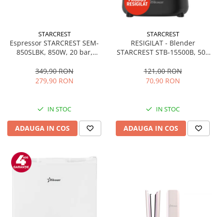
STARCREST
STARCREST
Espressor STARCREST SEM-
RESIGILAT - Blender
850SLBK, 850W, 20 bar,
STARCREST STB-15500B, 500
rezervor detasabil 1.5L,
W, 1.5 l, 2 viteze + functie
dispozitiv spumare, filtru
Pulse, Negru
349,90 RON
121,00 RON
dublu din inox, Negru/Inox
279,90 RON
70,90 RON
IN STOC
IN STOC
ADAUGA IN COS
ADAUGA IN COS