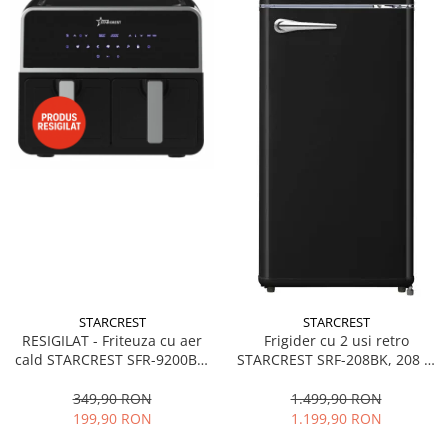
STARCREST
STARCREST
RESIGILAT - Friteuza cu aer
Frigider cu 2 usi retro
cald STARCREST SFR-9200BK,
STARCREST SRF-208BK, 208 L,
1800 W, Cos Dublu, 9 litri,
Clasa E, Design Vintage,
Termostat 80 - 200 °C, 8
Iluminare LED, Termostat
349,90 RON
1.499,90 RON
programe predefinite, Negru
Reglabil, H 147 cm, Negru
199,90 RON
1.199,90 RON