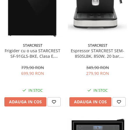
STARCREST
STARCREST
Espressor STARCREST SEM-
Frigider cu o usa STARCREST
850SLBK, 850W, 20 bar,
SF-91GLS-BKE, Clasa E,
rezervor detasabil 1.5L,
Capacitate 91L, Iluminare
dispozitiv spumare, filtru
interioara, H 83 cm, Sticla
349,90 RON
779,90 RON
dublu din inox, Negru/Inox
Neagra
279,90 RON
699,90 RON
IN STOC
IN STOC
ADAUGA IN COS
ADAUGA IN COS