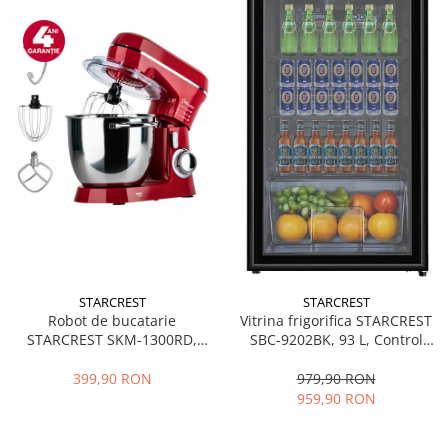
STARCREST
STARCREST
Robot de bucatarie
Vitrina frigorifica STARCREST
STARCREST SKM-1300RD,
SBC-9202BK, 93 L, Control
1300W, Bol 5.2 L Inox, 4
temperatura, Usa sticla, H
Accesorii, 10 Viteze + Pulse,
83.2 cm, Negru
399,90 RON
979,90 RON
Angrenaje metalice, Rosu
959,90 RON