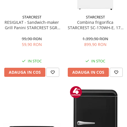
STARCREST
STARCREST
RESIGILAT - Sandwich-maker
Combina frigorifica
Grill Panini STARCREST SGR-
STARCREST SC-170WH-E, 170
2314, 1000 W, Placi
L, Clasa E, Less Frost,
nonaderente, Deschidere
Termostat reglabil, Iluminare
99,90 RON
1.399,90 RON
180°, Suprafata de gatire 23 x
LED, Picioare ajustabile, Usi
59,90 RON
899,90 RON
14 cm, Negru
reversibile, H 151.8 cm, Alb
IN STOC
IN STOC
ADAUGA IN COS
ADAUGA IN COS