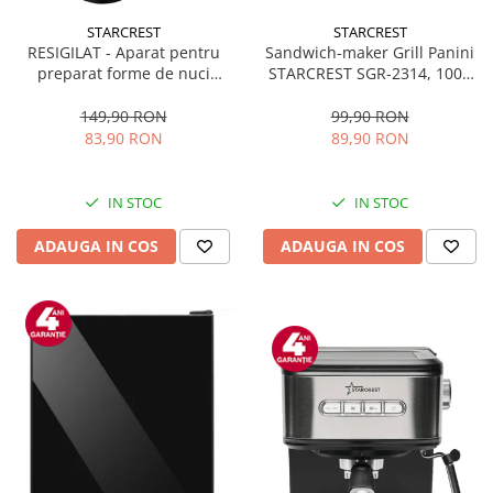
STARCREST
STARCREST
Sandwich-maker Grill Panini
RESIGILAT - Aparat pentru
STARCREST SGR-2314, 1000
preparat forme de nuci
W, Placi nonaderente,
STARCREST SNM-4024BX, 24
Deschidere 180°, Suprafata
forme, 1400W, Indicator
99,90 RON
149,90 RON
de gatire 23 x 14 cm, Negru
luminos, Placi antiaderente,
89,90 RON
83,90 RON
Negru/Inox
IN STOC
IN STOC
ADAUGA IN COS
ADAUGA IN COS