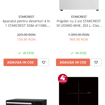
STARCREST
STARCREST
Aparatul pentru deserturi 4 în
Frigider cu 2 usi STARCREST
1 STARCREST SDM-4110BX,
SF-203WD-WHE, 203 L, Clasa
800W, placi detasabile cu
E, Dozator Apa, Iluminare LED,
invelis ceramic pentru vafe,
Termostat Ajustabil, Usi
229,90 RON
1.399,90 RON
nuci, gogosi si smile
reversibile, H 145 cm, Alb
159,90 RON
969,90 RON
sandwich, negru
IN STOC
IN STOC
ADAUGA IN COS
ADAUGA IN COS