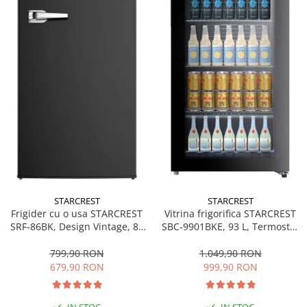
STARCREST
STARCREST
Frigider cu o usa STARCREST
Vitrina frigorifica STARCREST
SRF-86BK, Design Vintage, 85
SBC-9901BKE, 93 L, Termostat
l, Clasa E, Iluminare
reglabil, Iluminare LED, Usa
interioara, H 84 cm, Negru
sticla, H 84.5 cm, Negru
799,90 RON
1.049,90 RON
679,90 RON
999,90 RON