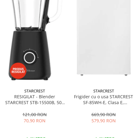
STARCREST
STARCREST
RESIGILAT - Blender
Frigider cu o usa STARCREST
STARCREST STB-15500B, 500
SF-85WH-E, Clasa E,
W, 1.5 l, 2 viteze + functie
Capacitate 85L, Iluminare
Pulse, Negru
interioara, Compartiment
121,00 RON
669,90 RON
gheata, H 82 cm, Alb
70,90 RON
579,90 RON