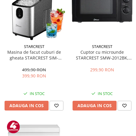
STARCREST
STARCREST
Masina de facut cuburi de
Cuptor cu microunde
gheata STARCREST SIM-
STARCREST SMW-2012BK,
1125IX, Capacitate 11-
700W, Capacitate 20 L, Control
12Kg/24h, Cos gheata
mecanic, 6 Trepte de putere,
499,90 RON
299,90 RON
detasabil, Rezervor apa 0.8 l,
Negru
399,90 RON
Inox
IN STOC
IN STOC
ADAUGA IN COS
ADAUGA IN COS