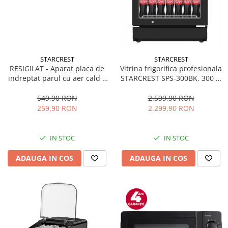
STARCREST
STARCREST
RESIGILAT - Aparat placa de
Vitrina frigorifica profesionala
indreptat parul cu aer cald 2
STARCREST SPS-300BK, 300 L,
in 1 STARCREST SHS-1300PK,
Termostat reglabil, Iluminare
1300 W, Uscare si indreptare,
LED, H 169.5 cm, Negru
549,90 RON
2.599,90 RON
Afisaj LCD, Tehnologie cu ioni
259,90 RON
2.299,90 RON
negativi, 5 Moduri de
temperatura, 3 Viteze, Roz
IN STOC
IN STOC
ADAUGA IN COS
ADAUGA IN COS