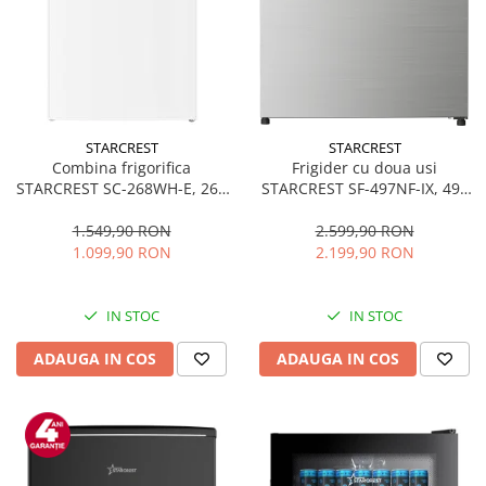
STARCREST
STARCREST
Combina frigorifica
Frigider cu doua usi
STARCREST SC-268WH-E, 268
STARCREST SF-497NF-IX, 497
L, Clasa E, Less Frost,
L, Full NoFrost, Compresor
Termostat reglabil, Iluminare
Inverter, Clasa E, Display,
1.549,90 RON
2.599,90 RON
LED, Picioare ajustabile, Usi
Functie super racire, Blocare
1.099,90 RON
2.199,90 RON
reversibile, H 178 cm, Alb
acces copii, H 175 cm, Inox
IN STOC
IN STOC
ADAUGA IN COS
ADAUGA IN COS