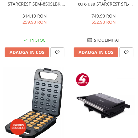
STARCREST SEM-850SLBK,
cu o usa STARCREST SFL-
850W, 20 bar, rezervor
92WHE, Clasa E, Capacitate
detasabil 1.5L, dispozitiv
92L, Iluminare interioara,H 83
314,19 RON
749,90 RON
spumare, filtru dublu din
cm, Alb
259,90 RON
552,90 RON
inox, Negru/Inox
IN STOC
STOC LIMITAT
ADAUGA IN COS
ADAUGA IN COS