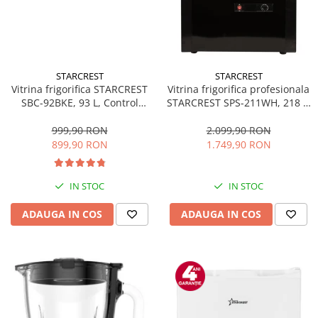
STARCREST
STARCREST
Vitrina frigorifica STARCREST
Vitrina frigorifica profesionala
SBC-92BKE, 93 L, Control
STARCREST SPS-211WH, 218 L,
temperatura, Usa sticla, H
Termostat reglabil, Iluminare
83.2 cm, Negru
LED, H 141 cm, Negru
999,90 RON
2.099,90 RON
899,90 RON
1.749,90 RON
IN STOC
IN STOC
ADAUGA IN COS
ADAUGA IN COS