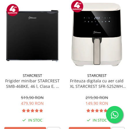
STARCREST
STARCREST
Frigider minibar STARCREST
Friteuza digitala cu aer cald
SMB-46BKE, 46 l, Clasa E, H
XL STARCREST SFR-5252WH,
49.5 cm, Negru
1450 W, 5 Litri, Termostat 80 -
200 °C, 8 programe
519,90 RON
219,90 RON
predefinite, Alb
479,90 RON
149,90 RON
IN STOC
IN STOC