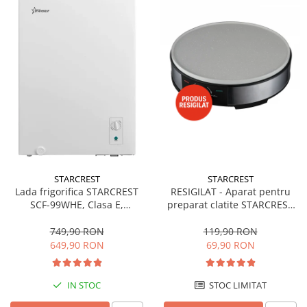
STARCREST
STARCREST
Lada frigorifica STARCREST
RESIGILAT - Aparat pentru
SCF-99WHE, Clasa E,
preparat clatite STARCREST
Capacitate 99L, Sistem
SCM-3212, 1200W, Placa cu
convertibil - functie frigider,
invelis ceramic antiaderent,
749,90 RON
119,90 RON
Termostat reglabil, Alb
30 cm, Inox / Negru
649,90 RON
69,90 RON
IN STOC
STOC LIMITAT