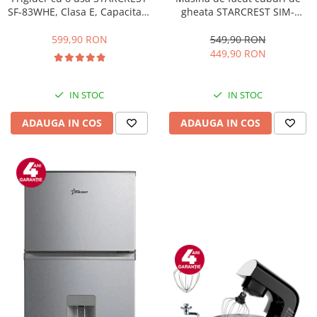
gheata STARCREST SIM-
SF-83WHE, Clasa E, Capacitate
1201IX, Capacitate 12Kg/24h,
83L, Iluminare interioara,
Doua dimensiuni pentru
Compartiment gheata, H 85
549,90 RON
599,90 RON
cuburi, Rezervor apa 1.3 l,
cm, Alb
449,90 RON
Inox
IN STOC
IN STOC
ADAUGA IN COS
ADAUGA IN COS