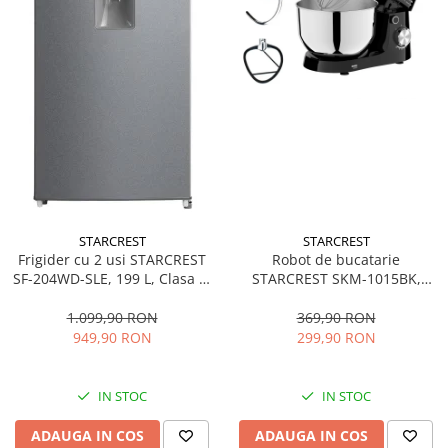
STARCREST
STARCREST
Frigider cu 2 usi STARCREST
Robot de bucatarie
SF-204WD-SLE, 199 L, Clasa E,
STARCREST SKM-1015BK,
Dozator Apa, Iluminare LED,
1500 W, Bol 4.5 L Inox, 5
Termostat Ajustabil, Usi
Accesorii, 10 Viteze + Pulse,
1.099,90 RON
369,90 RON
reversibile, H 143 cm, Argintiu
Negru
949,90 RON
299,90 RON
IN STOC
IN STOC
ADAUGA IN COS
ADAUGA IN COS