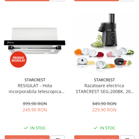
STARCREST
STARCREST
RESIGILAT - Hota
Razatoare electrica
incorporabila telescopica
STARCREST SEG-200BK, 200
STARCREST STH-550BK,
W, 7 moduri de taiere, Negru
Putere de absorbtie 550 m3/h,
399,90 RON
349,90 RON
1 Motor, 2 Trepte putere, 60
249,90 RON
229,90 RON
cm, Negru
IN STOC
IN STOC